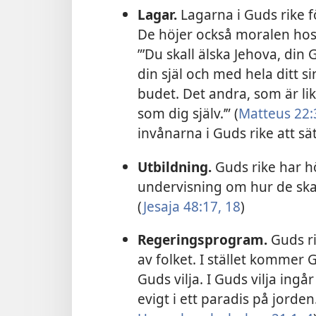
Lagar.
Lagarna i Guds rike f
De höjer också moralen hos 
”’Du skall älska Jehova, din
din själ och med hela ditt si
budet. Det andra, som är likt
som dig själv.’” (
Matteus 22:
invånarna i Guds rike att sä
Utbildning.
Guds rike har h
undervisning om hur de ska
(
Jesaja 48:17, 18
)
Regeringsprogram.
Guds ri
av folket. I stället kommer
Guds vilja. I Guds vilja ingå
evigt i ett paradis på jorden.