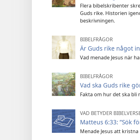
Flera bibelskribenter skre
Guds rike. Historien ige
beskrivningen.
BIBELFRÅGOR
Är Guds rike något i
Vad menade Jesus när han
BIBELFRÅGOR
Vad ska Guds rike gö
Fakta om hur det ska bli 
VAD BETYDER BIBELVERS
Matteus 6:33: ”Sök fö
Menade Jesus att kristna 