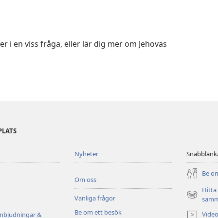
r i en viss fråga, eller lär dig mer om Jehovas
PLATS
Nyheter
Snabblänk
Be om
Om oss
Hitta
Vanliga frågor
(öppnar
samm
nytt
Be om ett besök
Video
inbjudningar &
fönster)