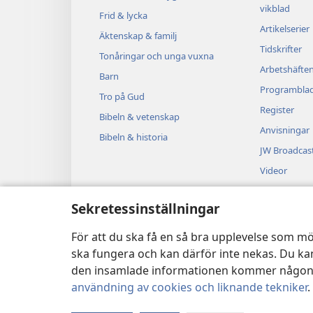
vikblad
Frid & lycka
Artikelserier
Äktenskap & familj
Tidskrifter
Tonåringar och unga vuxna
Arbetshäfte
Barn
Programbla
Tro på Gud
Register
Bibeln & vetenskap
Anvisningar
Bibeln & historia
JW Broadcas
Videor
Musik
Sekretessinställningar
Ljuddramer
Dramatisera
För att du ska få en så bra upplevelse som mö
ska fungera och kan därför inte nekas. Du kan
den insamlade informationen kommer någonsin
användning av cookies och liknande tekniker
.
Copyright
© 2026 Watch Tower Bible