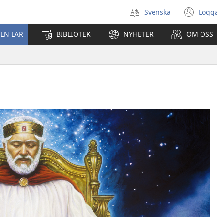
Svenska
Logga
Välj
(öp
språk
nyt
ELN LÄR
BIBLIOTEK
NYHETER
OM OSS
fön