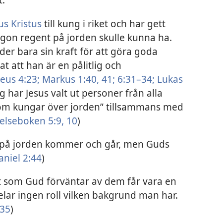
us Kristus
till kung i riket och har gett
on regent på jorden skulle kunna ha.
der bara sin kraft för att göra goda
at att han är en pålitlig och
eus 4:23;
Markus 1:40, 41;
6:31–34;
Lukas
 har Jesus valt ut personer från alla
om kungar över jorden” tillsammans med
lseboken 5:9, 10
)
på jorden kommer och går, men Guds
aniel 2:44
)
t som Gud förväntar av dem får vara en
elar ingen roll vilken bakgrund man har.
 35
)