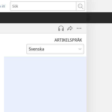
 in
pnar
Sök
t
ster)
ARTIKELSPRÅK