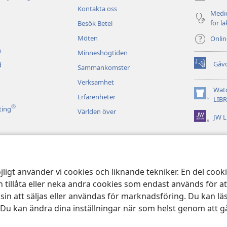
Kontakta oss
Medic
för l
Besök Betel
Möten
Onli
n
Minneshögtiden
Gåv
d
Sammankomster
(öppnar
nytt
Verksamhet
fönster)
Wat
Erfarenheter
(öppnar
LIB
®
nytt
ting
Världen över
JW L
fönster)
d bibeluppläsning
jligt använder vi cookies och liknande tekniker. En del coo
 tillåta eller neka andra cookies som endast används för a
 att säljas eller användas för marknadsföring. Du kan lä
 Du kan ändra dina inställningar när som helst genom att gå
 and Tract Society of Pennsylvania.
ANVÄNDARVILLKOR
|
SEKRETESSPOL