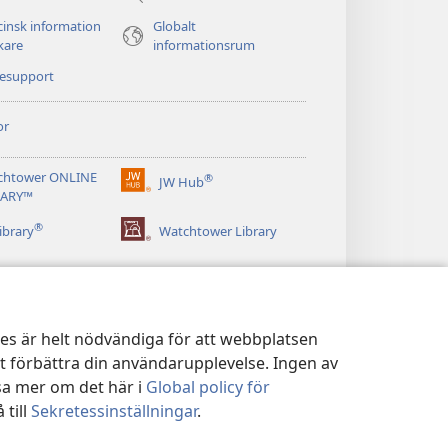
insk information
Globalt
äkare
informationsrum
nesupport
or
chtower ONLINE
®
JW Hub
(öppnar
RARY™
nytt
®
fönster)
ibrary
Watchtower Library
kies är helt nödvändiga för att webbplatsen
tt förbättra din användarupplevelse. Ingen av
sa mer om det här i
Global policy för
 till
Sekretessinställningar
.
ICY
|
SEKRETESSINSTÄLLNINGAR