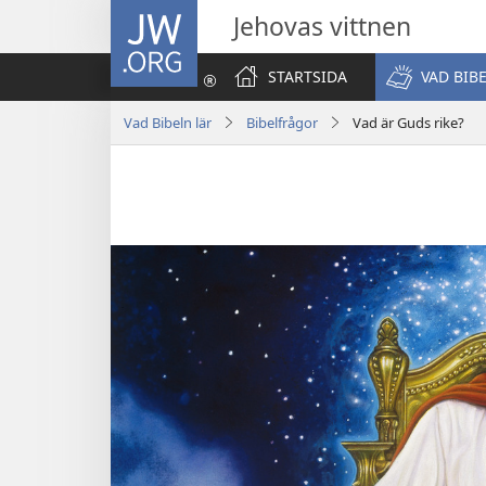
JW.ORG
Jehovas vittnen
STARTSIDA
VAD BIB
Vad Bibeln lär
Bibelfrågor
Vad är Guds rike?