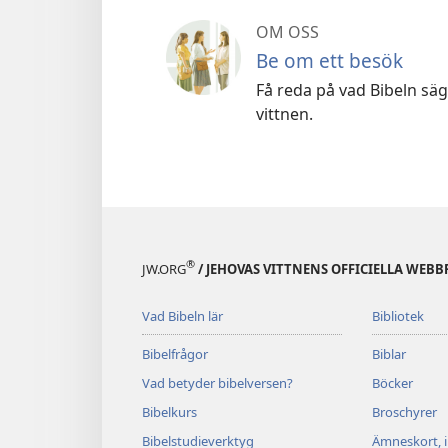
OM OSS
Be om ett besök
Få reda på vad Bibeln säge
vittnen.
®
JW.ORG
/ JEHOVAS VITTNENS OFFICIELLA WEBB
Vad Bibeln lär
Bibliotek
Bibelfrågor
Biblar
Vad betyder bibelversen?
Böcker
Bibelkurs
Broschyrer
Bibelstudieverktyg
Ämneskort, 