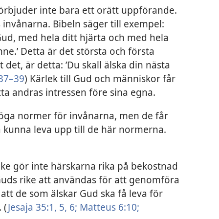
örbjuder inte bara ett orätt uppförande.
invånarna. Bibeln säger till exempel:
 Gud, med hela ditt hjärta och med hela
nne.’ Detta är det största och första
 det, är detta: ’Du skall älska din nästa
37–39
) Kärlek till Gud och människor får
tta andras intressen före sina egna.
öga normer för invånarna, men de får
 kunna leva upp till de här normerna.
ke gör inte härskarna rika på bekostnad
 Guds rike att användas för att genomföra
r att de som älskar Gud ska få leva för
 (
Jesaja 35:1,
5, 6;
Matteus 6:10;