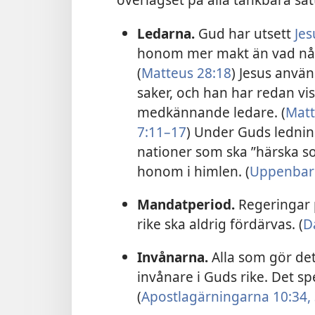
Ledarna.
Gud har utsett
Jes
honom mer makt än vad någ
(
Matteus 28:18
) Jesus använ
saker, och han har redan vis
medkännande ledare. (
Matt
7:11–17
) Under Guds ledning
nationer som ska ”härska s
honom i himlen. (
Uppenbare
Mandatperiod.
Regeringar 
rike ska aldrig fördärvas. (
D
Invånarna.
Alla som gör de
invånare i Guds rike. Det sp
(
Apostlagärningarna 10:34,