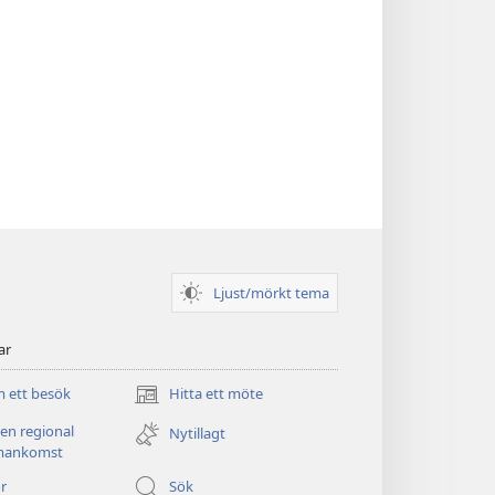
Ljust/mörkt tema
ar
 ett besök
Hitta ett möte
(öppnar
nytt
 en regional
Nytillagt
fönster)
ankomst
r
Sök