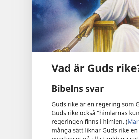
Vad är Guds rike
Bibelns svar
Guds rike är en regering som 
Guds rike också ”himlarnas kun
regeringen finns i himlen. (
Mark
många sätt liknar Guds rike en
överlägset på alla tänkbara sät