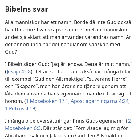
Bibelns svar
Alla människor har ett namn. Borde då inte Gud också
ha ett namn? I vänskapsrelationer mellan människor
är det självklart att man använder varandras namn. Är
det annorlunda när det handlar om vänskap med
Gud?
I Bibeln säger Gud: ”Jag är Jehova. Detta är mitt namn.”
(
Jesaja 42:8
) Det är sant att han också har många titlar,
till exempel ”Gud den Allsmäktige”, ”suveräne Herre”
och ”Skapare”, men han ärar sina tjänare genom att
låta dem använda hans egennamn när de riktar sig till
honom. (
1 Moseboken 17:1;
Apostlagärningarna 4:24;
1 Petrus 4:19
)
I många bibelöversättningar finns Guds egennamn i
2
Moseboken 6:3
. Där står det: ”Förr visade jag mig för
Abraham, Isak och Jakob som Gud den Allsmäktige,