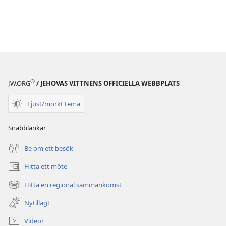
®
JW.ORG
/ JEHOVAS VITTNENS OFFICIELLA WEBBPLATS
Ljust/mörkt tema
Snabblänkar
Be om ett besök
Hitta ett möte
(öppnar
nytt
Hitta en regional sammankomst
(öppnar
fönster)
nytt
Nytillagt
fönster)
Videor