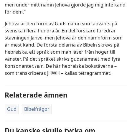
men under mitt namn Jehova gjorde jag mig inte känd
för dem.”
Jehova är den form av Guds namn som använts på
svenska i flera hundra år. En del forskare föredrar
stavningen Jahve, men Jehova är den namnform som
är mest känd. De första delarna av Bibeln skrevs på
hebreiska, ett språk som man läser från höger till
vänster. På det språket skrivs gudsnamnet med fyra
konsonanter, יהוה. De här hebreiska bokstäverna –
som transkriberas JHWH – kallas tetragrammet.
Relaterade ämnen
Gud
Bibelfrågor
Du kanske skulle tycka om