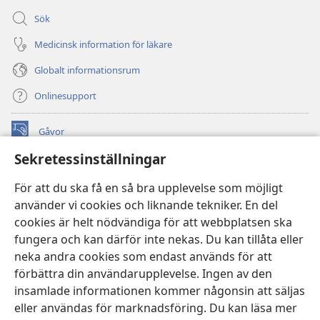
Sök
Medicinsk information för läkare
Globalt informationsrum
Onlinesupport
Gåvor
(öppnar
nytt
Sekretessinställningar
fönster)
Watchtower ONLINE LIBRARY™
(öppnar
För att du ska få en så bra upplevelse som möjligt
nytt
®
JW Hub
använder vi cookies och liknande tekniker. En del
fönster)
(öppnar
cookies är helt nödvändiga för att webbplatsen ska
nytt
®
JW Library
fönster)
fungera och kan därför inte nekas. Du kan tillåta eller
neka andra cookies som endast används för att
Watchtower Library
förbättra din användarupplevelse. Ingen av den
insamlade informationen kommer någonsin att säljas
eller användas för marknadsföring. Du kan läsa mer