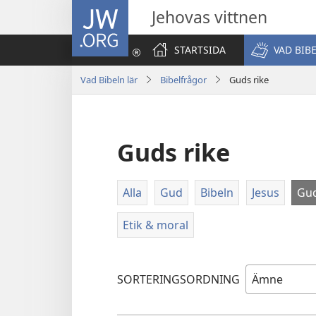
JW.ORG
Jehovas vittnen
STARTSIDA
VAD BIB
Vad Bibeln lär
Bibelfrågor
Guds rike
Guds rike
Alla
Gud
Bibeln
Jesus
Gud
Etik & moral
SORTERINGSORDNING