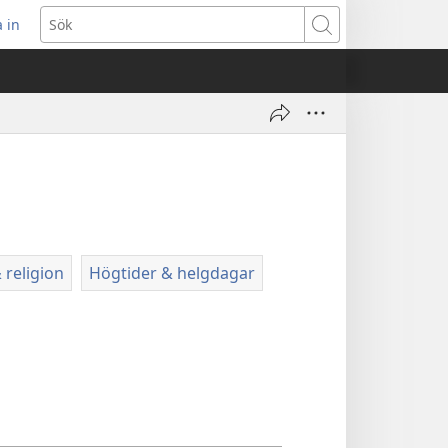
 in
pnar
Sök
t
ster)
 religion
Högtider & helgdagar