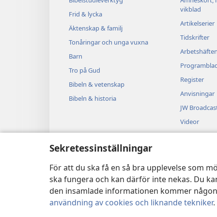
Bibelstudieverktyg
Ämneskort, 
vikblad
Frid & lycka
Artikelserier
Äktenskap & familj
Tidskrifter
Tonåringar och unga vuxna
Arbetshäfte
Barn
Programbla
Tro på Gud
Register
Bibeln & vetenskap
Anvisningar
Bibeln & historia
JW Broadcas
Videor
Musik
Sekretessinställningar
Ljuddramer
Dramatisera
För att du ska få en så bra upplevelse som mö
ska fungera och kan därför inte nekas. Du kan
den insamlade informationen kommer någonsin
användning av cookies och liknande tekniker
.
Copyright
© 2026 Watch Tower Bible