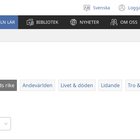
Svenska
Logga
Välj
(öp
språk
nyt
ELN LÄR
BIBLIOTEK
NYHETER
OM OSS
fön
s rike
Andevärlden
Livet & döden
Lidande
Tro &