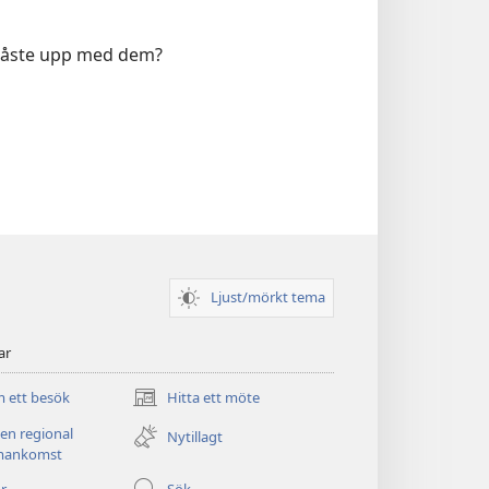
m låste upp med dem?
Ljust/mörkt tema
ar
 ett besök
Hitta ett möte
(öppnar
nytt
 en regional
Nytillagt
fönster)
ankomst
r
Sök