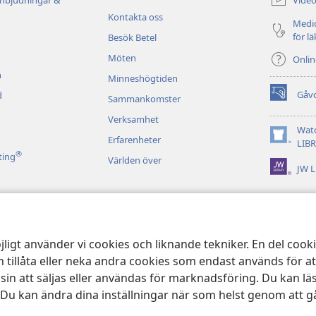
inbjudningar &
fönster)
Kontakta oss
Medic
för l
Besök Betel
Möten
Onli
n
Minneshögtiden
Gåv
d
Sammankomster
(öppnar
nytt
Verksamhet
fönster)
Wat
Erfarenheter
(öppnar
LIB
®
nytt
ting
Världen över
JW L
fönster)
d bibeluppläsning
jligt använder vi cookies och liknande tekniker. En del coo
 tillåta eller neka andra cookies som endast används för a
 att säljas eller användas för marknadsföring. Du kan lä
 Du kan ändra dina inställningar när som helst genom att gå
 and Tract Society of Pennsylvania.
ANVÄNDARVILLKOR
|
SEKRETESSPOL