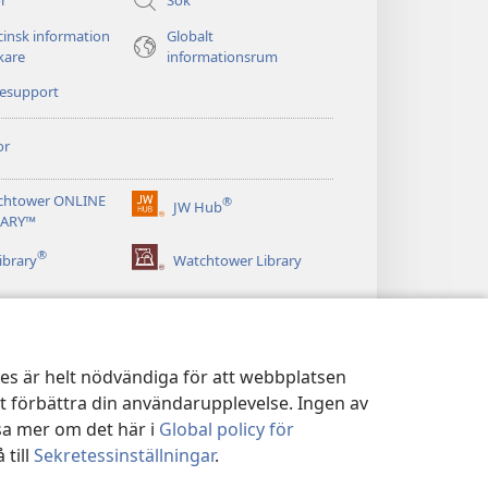
insk information
Globalt
äkare
informationsrum
nesupport
or
chtower ONLINE
®
JW Hub
(öppnar
RARY™
nytt
®
fönster)
ibrary
Watchtower Library
kies är helt nödvändiga för att webbplatsen
tt förbättra din användarupplevelse. Ingen av
sa mer om det här i
Global policy för
 till
Sekretessinställningar
.
ICY
|
SEKRETESSINSTÄLLNINGAR