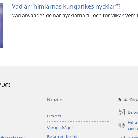
Vad är ”himlarnas kungarikes nycklar”?
Vad användes de här nycklarna till och för vilka? Ve
PLATS
Nyheter
Snabblänk
Be om
Om oss
Hitta
Vanliga frågor
(öppnar
samm
nytt
Be om ett besök
Video