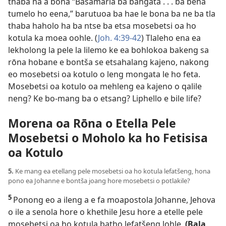
thaba ha a bona “Basamaria ba bangata . . . ba beha
tumelo ho eena,” barutuoa ba hae le bona ba ne ba tla
thaba haholo ha ba ntse ba etsa mosebetsi oa ho
kotula ka moea oohle. (
Joh. 4:39-42
) Tlaleho ena ea
lekholong la pele la lilemo ke ea bohlokoa bakeng sa
rōna hobane e bontša se etsahalang kajeno, nakong
eo mosebetsi oa kotulo o leng mongata le ho feta.
Mosebetsi oa kotulo oa mehleng ea kajeno o qalile
neng? Ke bo-mang ba o etsang? Liphello e bile life?
Morena oa Rōna o Etella Pele
Mosebetsi o Moholo ka ho Fetisisa
oa Kotulo
5.
Ke mang ea etellang pele mosebetsi oa ho kotula lefatšeng, hona
pono ea Johanne e bontša joang hore mosebetsi o potlakile?
5
Ponong eo a ileng a e fa moapostola Johanne, Jehova
o ile a senola hore o khethile Jesu hore a etelle pele
mosebetsi oa ho kotula batho lefatšeng lohle.
(Bala