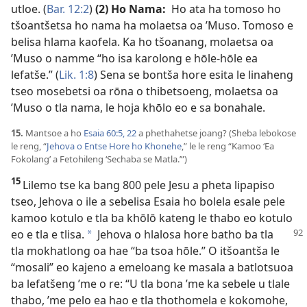
utloe. (
Bar. 12:2
)
(2) Ho Nama:
Ho ata ha tomoso ho
tšoantšetsa ho nama ha molaetsa oa ’Muso. Tomoso e
belisa hlama kaofela. Ka ho tšoanang, molaetsa oa
’Muso o namme “ho isa karolong e hōle-hōle ea
lefatše.” (
Lik. 1:8
) Sena se bontša hore esita le linaheng
tseo mosebetsi oa rōna o thibetsoeng, molaetsa oa
’Muso o tla nama, le hoja khōlo eo e sa bonahale.
15.
Mantsoe a ho
Esaia 60:5,
22
a phethahetse joang? (Sheba lebokose
le reng, “
Jehova o Entse Hore ho Khonehe
,” le le reng “Kamoo ‘Ea
Fokolang’ a Fetohileng ‘Sechaba se Matla.’”)
15
Lilemo tse ka bang 800 pele Jesu a pheta lipapiso
tseo, Jehova o ile a sebelisa Esaia ho bolela esale pele
kamoo kotulo e tla ba khōlō kateng le thabo eo kotulo
eo e tla e tlisa.
Jehova o hlalosa hore batho ba tla
*
tla mokhatlong oa hae “ba tsoa hōle.” O itšoantša le
“mosali” eo kajeno a emeloang ke masala a batlotsuoa
ba lefatšeng ’me o re: “U tla bona ’me ka sebele u tlale
thabo, ’me pelo ea hao e tla thothomela e kokomohe,