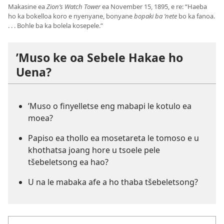
Makasine ea
Zion’s Watch Tower
ea November 15, 1895, e re: “Haeba
ho ka bokelloa koro e nyenyane, bonyane
bopaki ba ’nete
bo ka fanoa.
. . . Bohle ba ka bolela kosepele.”
’Muso ke oa Sebele Hakae ho
Uena?
’Muso o finyelletse eng mabapi le kotulo ea
moea?
Papiso ea thollo ea mosetareta le tomoso e u
khothatsa joang hore u tsoele pele
tšebeletsong ea hao?
U na le mabaka afe a ho thaba tšebeletsong?