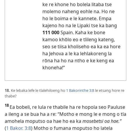
ke re khone ho bolela litaba tse
molemo naheng eohle na. Ho ne
ho le boima e le kannete. Empa
kajeno ho na le Lipaki tse ka bang
111 000
Spain. Kaha ke bone
kamoo khōlo eo e tlileng kateng,
seo se tiisa kholiseho ea ka ea hore
ha Jehova a le ka lehlakoreng la
rōna ha ho na ntho e ke keng ea
khoneha!”
18.
Ke lebaka lefe le tlalehiloeng ho
1 Bakorinthe 3:8
le etsang hore re
thabe?
18
Ea bobeli, re lula re thabile ha re hopola seo Pauluse
a ileng a se bua ha a re: “Motho e mong le e mong o tla
amohela moputso oa hae ho ea ka
mosebetsi oa hae.”
(
1 Bakor. 3:8
) Motho o fumana moputso ho latela