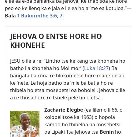
e ile ea e-ba bahlanka ba Jehova. Ke thabisoa ke hore
peō eo ke ileng ka e jala e ile ea hōla ’me ea kotuloa.”—
Bala
1 Bakorinthe 3:6, 7
.
JEHOVA O ENTSE HORE HO
KHONEHE
JESU o ile a re: “Lintho tse ke keng tsa khoneha ho
batho lia khoneha ho Molimo.” (
Luka 18:27
) Ba
bangata ba rōna re hlokometse hore mantsoe ao
ke ’nete. Le hoja batho ba ’nile ba batla ho re
thibela ho etsa mosebetsi oa boboleli, Jehova o ile
a re thusa hore re tsoele pele ho o etsa.
Zacharie Elegbe
(ea lilemo li 66, o
kolobelitsoe ka 1963) o hopola
kamoo ho thibeloa ha mosebetsi
oa Lipaki Tsa Jehova tsa
Benin
ho