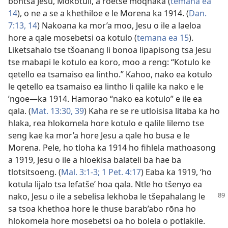
bontša Jesu, Mokotuli, a roetse moqhaka (
temana ea
14
), o ne a se a khethiloe e le Morena ka 1914. (
Dan.
7:13, 14
) Nakoana ka mor’a moo, Jesu o ile a laeloa
hore a qale mosebetsi oa kotulo (
temana ea 15
).
Liketsahalo tse tšoanang li bonoa lipapisong tsa Jesu
tse mabapi le kotulo ea koro, moo a reng: “Kotulo ke
qetello ea tsamaiso ea lintho.” Kahoo, nako ea kotulo
le qetello ea tsamaiso ea lintho li qalile ka nako e le
’ngoe—ka 1914. Hamorao “nako ea kotulo” e ile ea
qala. (
Mat. 13:30,
39
) Kaha re se re utloisisa litaba ka ho
hlaka, rea hlokomela hore kotulo e qalile lilemo tse
seng kae ka mor’a hore Jesu a qale ho busa e le
Morena. Pele, ho tloha ka 1914 ho fihlela mathoasong
a 1919, Jesu o ile a hloekisa balateli ba hae ba
tlotsitsoeng. (
Mal. 3:1-3;
1 Pet. 4:17
) Eaba ka 1919, ‘ho
kotula lijalo tsa lefatše’ hoa qala. Ntle ho tšenyo ea
nako, Jesu o ile a
sebelisa lekhoba le tšepahalang le
sa tsoa khethoa hore le thuse barab’abo rōna ho
hlokomela hore mosebetsi oa ho bolela o potlakile.