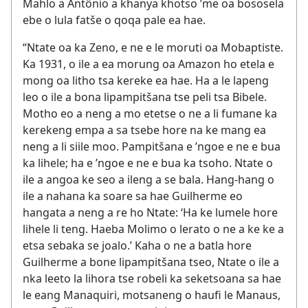
Mahlo a Antônio a khanya khotso ’me oa bososela
ebe o lula fatše o qoqa pale ea hae.
“Ntate oa ka Zeno, e ne e le moruti oa Mobaptiste.
Ka 1931, o ile a ea morung oa Amazon ho etela e
mong oa litho tsa kereke ea hae. Ha a le lapeng
leo o ile a bona lipampitšana tse peli tsa Bibele.
Motho eo a neng a mo etetse o ne a li fumane ka
kerekeng empa a sa tsebe hore na ke mang ea
neng a li siile moo. Pampitšana e ’ngoe e ne e bua
ka lihele; ha e ’ngoe e ne e bua ka tsoho. Ntate o
ile a angoa ke seo a ileng a se bala. Hang-hang o
ile a nahana ka soare sa hae Guilherme eo
hangata a neng a re ho Ntate: ‘Ha ke lumele hore
lihele li teng. Haeba Molimo o lerato o ne a ke ke a
etsa sebaka se joalo.’ Kaha o ne a batla hore
Guilherme a bone lipampitšana tseo, Ntate o ile a
nka leeto la lihora tse robeli ka seketsoana sa hae
le eang Manaquiri, motsaneng o haufi le Manaus,