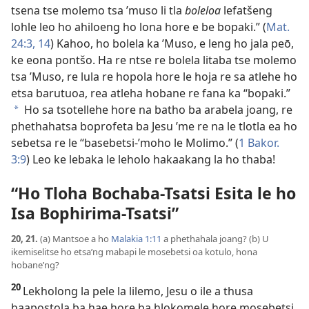
tsena tse molemo tsa ’muso li tla
boleloa
lefatšeng
lohle leo ho ahiloeng ho lona hore e be bopaki.” (
Mat.
24:3,
14
) Kahoo, ho bolela ka ’Muso, e leng ho jala peō,
ke eona pontšo. Ha re ntse re bolela litaba tse molemo
tsa ’Muso, re lula re hopola hore le hoja re sa atlehe ho
etsa barutuoa, rea atleha hobane re fana ka “bopaki.”
Ho sa tsotellehe hore na batho ba arabela joang, re
*
phethahatsa boprofeta ba Jesu ’me re na le tlotla ea ho
sebetsa re le “basebetsi-’moho le Molimo.” (
1 Bakor.
3:9
) Leo ke lebaka le leholo hakaakang la ho thaba!
“Ho Tloha Bochaba-Tsatsi Esita le ho
Isa Bophirima-Tsatsi”
20, 21.
(a) Mantsoe a ho
Malakia 1:11
a phethahala joang? (b) U
ikemiselitse ho etsa’ng mabapi le mosebetsi oa kotulo, hona
hobane’ng?
20
Lekholong la pele la lilemo, Jesu o ile a thusa
baapostola ba hae hore ba hlokomele hore mosebetsi