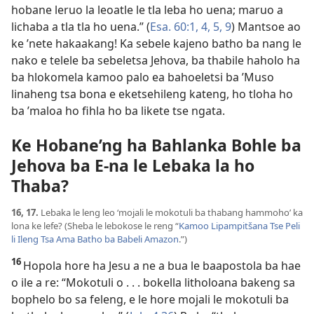
hobane leruo la leoatle le tla leba ho uena; maruo a
lichaba a tla tla ho uena.” (
Esa. 60:1,
4, 5,
9
) Mantsoe ao
ke ’nete hakaakang! Ka sebele kajeno batho ba nang le
nako e telele ba sebeletsa Jehova, ba thabile haholo ha
ba hlokomela kamoo palo ea bahoeletsi ba ’Muso
linaheng tsa bona e eketsehileng kateng, ho tloha ho
ba ’maloa ho fihla ho ba likete tse ngata.
Ke Hobane’ng ha Bahlanka Bohle ba
Jehova ba E-na le Lebaka la ho
Thaba?
16, 17.
Lebaka le leng leo ‘mojali le mokotuli ba thabang hammoho’ ka
lona ke lefe? (Sheba le lebokose le reng “
Kamoo Lipampitšana Tse Peli
li Ileng Tsa Ama Batho ba Babeli Amazon
.”)
16
Hopola hore ha Jesu a ne a bua le baapostola ba hae
o ile a re: “Mokotuli o . . . bokella litholoana bakeng sa
bophelo bo sa feleng, e le hore mojali le mokotuli ba