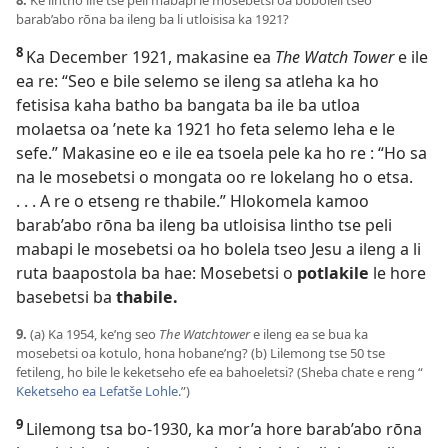
8.
Ke lintho life tse peli mabapi le mosebetsi oa boboleli tseo
barab’abo rōna ba ileng ba li utloisisa ka 1921?
8
Ka December 1921, makasine ea
The Watch Tower
e ile
ea re: “Seo e bile selemo se ileng sa atleha ka ho
fetisisa kaha batho ba bangata ba ile ba utloa
molaetsa oa ’nete ka 1921 ho feta selemo leha e le
sefe.” Makasine eo e ile ea tsoela pele ka ho re : “Ho sa
na le mosebetsi o mongata oo re lokelang ho o etsa.
. . . A re o etseng re thabile.” Hlokomela kamoo
barab’abo rōna ba ileng ba utloisisa lintho tse peli
mabapi le mosebetsi oa ho bolela tseo Jesu a ileng a li
ruta baapostola ba hae: Mosebetsi o
potlakile
le hore
basebetsi ba
thabile.
9.
(a) Ka 1954, ke’ng seo
The Watchtower
e ileng ea se bua ka
mosebetsi oa kotulo, hona hobane’ng? (b) Lilemong tse 50 tse
fetileng, ho bile le keketseho efe ea bahoeletsi? (Sheba chate e reng “
Keketseho ea Lefatše Lohle
.”)
9
Lilemong tsa bo-1930, ka mor’a hore barab’abo rōna