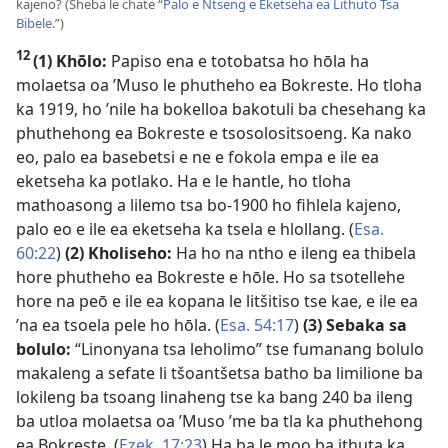
kajeno? (Sheba le chate “
Palo e Ntseng e Eketseha ea Lithuto Tsa
Bibele
.”)
12
(1) Khōlo:
Papiso ena e totobatsa ho hōla ha
molaetsa oa ’Muso le phutheho ea Bokreste. Ho tloha
ka 1919, ho ’nile ha bokelloa bakotuli ba chesehang ka
phuthehong ea Bokreste e tsosolositsoeng. Ka nako
eo, palo ea basebetsi e ne e fokola empa e ile ea
eketseha ka potlako. Ha e le hantle, ho tloha
mathoasong a lilemo tsa bo-1900 ho fihlela kajeno,
palo eo e ile ea eketseha ka tsela e hlollang. (
Esa.
60:22
)
(2) Kholiseho:
Ha ho na ntho e ileng ea thibela
hore phutheho ea Bokreste e hōle. Ho sa tsotellehe
hore na peō e ile ea kopana le litšitiso tse kae, e ile ea
’na ea tsoela pele ho hōla. (
Esa. 54:17
)
(3) Sebaka sa
bolulo:
“Linonyana tsa leholimo” tse fumanang bolulo
makaleng a sefate li tšoantšetsa batho ba limilione ba
lokileng ba tsoang linaheng tse ka bang 240 ba ileng
ba utloa molaetsa oa ’Muso ’me ba tla ka phuthehong
ea Bokreste. (
Ezek. 17:23
) Ha ba le moo ba ithuta ka