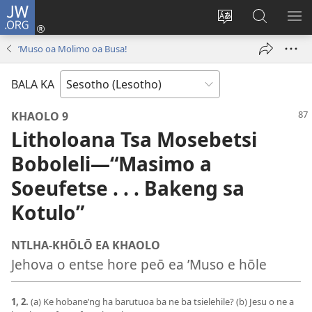
JW.ORG
Kena
(opens
Fetola
Batla
HL
new
puo
JW.ORG/S
ME
’Muso oa Molimo oa Busa!
window)
BALA KA
KHAOLO 9
Litholoana Tsa Mosebetsi
Boboleli
—“Masimo a
Soeufetse . . . Bakeng sa
Kotulo”
NTLHA-KHŌLŌ EA KHAOLO
Jehova o entse hore peō ea ’Muso e hōle
1, 2.
(a) Ke hobane’ng ha barutuoa ba ne ba tsielehile? (b) Jesu o ne a