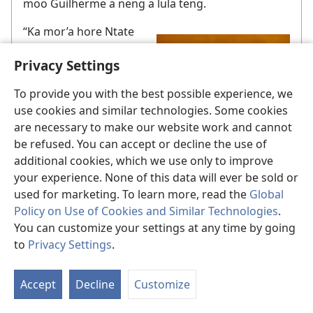
moo Guilherme a neng a lula teng.
“Ka mor’a hore Ntate
le monna oa rakhali ba
Privacy Settings
hlahlobe lipampitšana
tseo, ka bobeli ba ile
To provide you with the best possible experience, we
ba re, ‘Ena ke ’nete!’
use cookies and similar technologies. Some cookies
Hang-hang ba ile ba
are necessary to make our website work and cannot
ngolla ofisi ea lekala e
be refused. You can accept or decline the use of
Brazil ba kōpa
additional cookies, which we use only to improve
lingoliloeng. Ntate o ile
your experience. None of this data will ever be sold or
a tlohela ho ba moruti
Phutheho ea pele naheng ea
used for marketing. To learn more, read the
Global
Amazonas, Brazil
’me eena le monna oa
Policy on Use of Cookies and Similar Technologies
.
rakhali ba ile ba qala
You can customize your settings at any time by going
ho bolella batho ba lulang sebakeng seo se ka
to
Privacy Settings
.
thōko ka molaetsa oa Bibele. Batho ba ile ba
Bo
thabela molaetsa oo hoo ka selemo ho ileng ha
Ts
thehoa phutheho Manaquiri. Ho e-s’o ee kae,
Accept
Decline
Customize
ka
batho ba 70 motseng ba ne ba e-ba teng libokeng
H