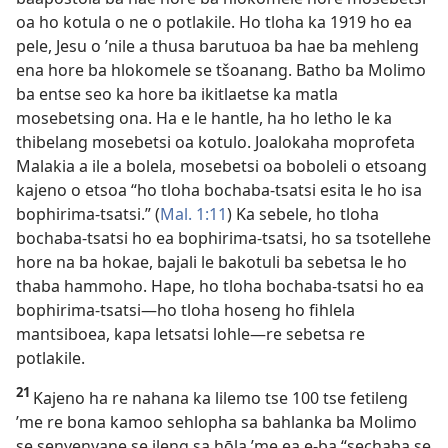
oa ho kotula o ne o potlakile. Ho tloha ka 1919 ho ea
pele, Jesu o ’nile a thusa barutuoa ba hae ba mehleng
ena hore ba hlokomele se tšoanang. Batho ba Molimo
ba entse seo ka hore ba ikitlaetse ka matla
mosebetsing ona. Ha e le hantle, ha ho letho le ka
thibelang mosebetsi oa kotulo. Joalokaha moprofeta
Malakia a ile a bolela, mosebetsi oa boboleli o etsoang
kajeno o etsoa “ho tloha bochaba-tsatsi esita le ho isa
bophirima-tsatsi.” (
Mal. 1:11
) Ka sebele, ho tloha
bochaba-tsatsi ho ea bophirima-tsatsi, ho sa tsotellehe
hore na ba hokae, bajali le bakotuli ba sebetsa le ho
thaba hammoho. Hape, ho tloha bochaba-tsatsi ho ea
bophirima-tsatsi—ho tloha hoseng ho fihlela
mantsiboea, kapa letsatsi lohle—re sebetsa re
potlakile.
21
Kajeno ha re nahana ka lilemo tse 100 tse fetileng
’me re bona kamoo sehlopha sa bahlanka ba Molimo
se senyenyane se ileng sa hōla ’me ea e-ba “sechaba se