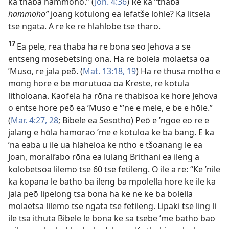
ka thaba hammoho.” (
Joh. 4:36
) Re ka “thaba
hammoho”
joang kotulong ea lefatše lohle? Ka litsela
tse ngata. A re ke re hlahlobe tse tharo.
17
Ea pele, rea thaba ha re bona seo Jehova a se
entseng mosebetsing ona. Ha re bolela molaetsa oa
’Muso, re jala peō. (
Mat. 13:18, 19
) Ha re thusa motho e
mong hore e be morutuoa oa Kreste, re kotula
litholoana. Kaofela ha rōna re thabisoa ke hore Jehova
o entse hore peō ea ’Muso e “’ne e mele, e be e hōle.”
(
Mar. 4:27, 28
; Bibele ea Sesotho) Peō e ’ngoe eo re e
jalang e hōla hamorao ’me e kotuloa ke ba bang. E ka
’na eaba u ile ua hlaheloa ke ntho e tšoanang le ea
Joan, morali’abo rōna ea lulang Brithani ea ileng a
kolobetsoa lilemo tse 60 tse fetileng. O ile a re: “Ke ’nile
ka kopana le batho ba ileng ba mpolella hore ke ile ka
jala peō lipelong tsa bona ha ke ne ke ba bolella
molaetsa lilemo tse ngata tse fetileng. Lipaki tse ling li
ile tsa ithuta Bibele le bona ke sa tsebe ’me batho bao