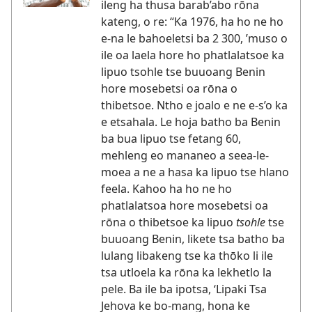
ileng ha thusa barab’abo rōna
kateng, o re: “Ka 1976, ha ho ne ho
e-na le bahoeletsi ba 2 300, ’muso o
ile oa laela hore ho phatlalatsoe ka
lipuo tsohle tse buuoang Benin
hore mosebetsi oa rōna o
thibetsoe. Ntho e joalo e ne e-s’o ka
e etsahala. Le hoja batho ba Benin
ba bua lipuo tse fetang 60,
mehleng eo mananeo a seea-le-
moea a ne a hasa ka lipuo tse hlano
feela. Kahoo ha ho ne ho
phatlalatsoa hore mosebetsi oa
rōna o thibetsoe ka lipuo
tsohle
tse
buuoang Benin, likete tsa batho ba
lulang libakeng tse ka thōko li ile
tsa utloela ka rōna ka lekhetlo la
pele. Ba ile ba ipotsa, ‘Lipaki Tsa
Jehova ke bo-mang, hona ke