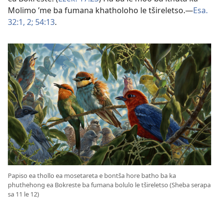
Molimo ’me ba fumana khatholoho le tšireletso.—
Esa.
32:1, 2;
54:13
.
Papiso ea thollo ea mosetareta e bontša hore batho ba ka
phuthehong ea Bokreste ba fumana bolulo le tšireletso (Sheba serapa
sa 11 le 12)