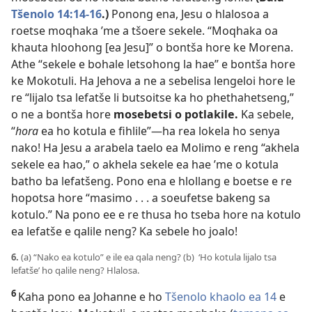
Tšenolo 14:14-16
.)
Ponong ena, Jesu o hlalosoa a
roetse moqhaka ’me a tšoere sekele. “Moqhaka oa
khauta hloohong [ea Jesu]” o bontša hore ke Morena.
Athe “sekele e bohale letsohong la hae” e bontša hore
ke Mokotuli. Ha Jehova a ne a sebelisa lengeloi hore le
re “lijalo tsa lefatše li butsoitse ka ho phethahetseng,”
o ne a bontša hore
mosebetsi o potlakile.
Ka sebele,
“
hora
ea ho kotula e fihlile”—ha rea lokela ho senya
nako! Ha Jesu a arabela taelo ea Molimo e reng “akhela
sekele ea hao,” o akhela sekele ea hae ’me o kotula
batho ba lefatšeng. Pono ena e hlollang e boetse e re
hopotsa hore “masimo . . . a soeufetse bakeng sa
kotulo.” Na pono ee e re thusa ho tseba hore na kotulo
ea lefatše e qalile neng? Ka sebele ho joalo!
6.
(a) “Nako ea kotulo” e ile ea qala neng? (b) ‘Ho kotula lijalo tsa
lefatše’ ho qalile neng? Hlalosa.
6
Kaha pono ea Johanne e ho
Tšenolo khaolo ea 14
e