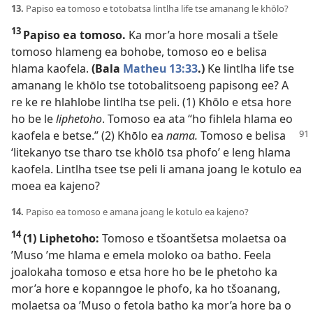
13.
Papiso ea tomoso e totobatsa lintlha life tse amanang le khōlo?
13
Papiso ea tomoso.
Ka mor’a hore mosali a tšele
tomoso hlameng ea bohobe, tomoso eo e belisa
hlama kaofela.
(Bala
Matheu 13:33
.)
Ke lintlha life tse
amanang le khōlo tse totobalitsoeng papisong ee? A
re ke re hlahlobe lintlha tse peli. (1) Khōlo e etsa hore
ho be le
liphetoho
. Tomoso ea ata “ho fihlela hlama eo
kaofela e betse.” (2) Khōlo ea
nama.
Tomoso e
belisa
‘litekanyo tse tharo tse khōlō tsa phofo’ e leng hlama
kaofela. Lintlha tsee tse peli li amana joang le kotulo ea
moea ea kajeno?
14.
Papiso ea tomoso e amana joang le kotulo ea kajeno?
14
(1) Liphetoho:
Tomoso e tšoantšetsa molaetsa oa
’Muso ’me hlama e emela moloko oa batho. Feela
joalokaha tomoso e etsa hore ho be le phetoho ka
mor’a hore e kopanngoe le phofo, ka ho tšoanang,
molaetsa oa ’Muso o fetola batho ka mor’a hore ba o