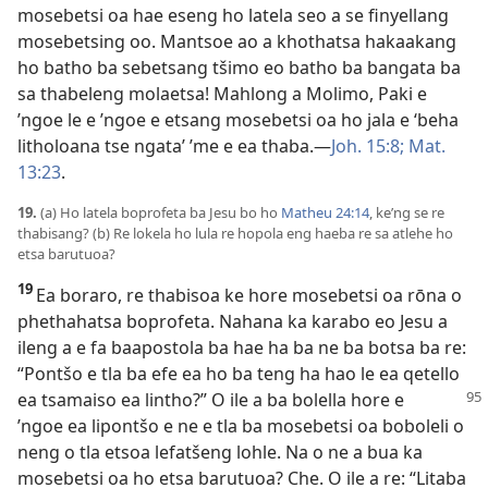
mosebetsi oa hae eseng ho latela seo a se finyellang
mosebetsing oo. Mantsoe ao a khothatsa hakaakang
ho batho ba sebetsang tšimo eo batho ba bangata ba
sa thabeleng molaetsa! Mahlong a Molimo, Paki e
’ngoe le e ’ngoe e etsang mosebetsi oa ho jala e ‘beha
litholoana tse ngata’ ’me e ea thaba.—
Joh. 15:8;
Mat.
13:23
.
19.
(a) Ho latela boprofeta ba Jesu bo ho
Matheu 24:14
, ke’ng se re
thabisang? (b) Re lokela ho lula re hopola eng haeba re sa atlehe ho
etsa barutuoa?
19
Ea boraro, re thabisoa ke hore mosebetsi oa rōna o
phethahatsa boprofeta. Nahana ka karabo eo Jesu a
ileng a e fa baapostola ba hae ha ba ne ba botsa ba re:
“Pontšo e tla ba efe ea ho ba teng ha hao le ea qetello
ea tsamaiso ea lintho?” O ile
a ba bolella hore e
’ngoe ea lipontšo e ne e tla ba mosebetsi oa boboleli o
neng o tla etsoa lefatšeng lohle. Na o ne a bua ka
mosebetsi oa ho etsa barutuoa? Che. O ile a re: “Litaba