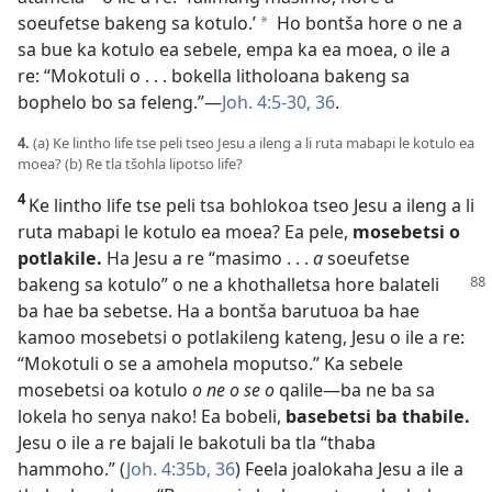
soeufetse bakeng sa kotulo.’
Ho bontša hore o ne a
*
sa bue ka kotulo ea sebele, empa ka ea moea, o ile a
re: “Mokotuli o . . . bokella litholoana bakeng sa
bophelo bo sa feleng.”—
Joh. 4:5-30,
36
.
4.
(a) Ke lintho life tse peli tseo Jesu a ileng a li ruta mabapi le kotulo ea
moea? (b) Re tla tšohla lipotso life?
4
Ke lintho life tse peli tsa bohlokoa tseo Jesu a ileng a li
ruta mabapi le kotulo ea moea? Ea pele,
mosebetsi o
potlakile.
Ha Jesu a re “masimo . . .
a
soeufetse
bakeng sa kotulo”
o ne a khothalletsa hore balateli
ba hae ba sebetse. Ha a bontša barutuoa ba hae
kamoo mosebetsi o potlakileng kateng, Jesu o ile a re:
“Mokotuli o se a amohela moputso.” Ka sebele
mosebetsi oa kotulo
o ne o se o
qalile—ba ne ba sa
lokela ho senya nako! Ea bobeli,
basebetsi ba thabile.
Jesu o ile a re bajali le bakotuli ba tla “thaba
hammoho.” (
Joh. 4:35b, 36
) Feela joalokaha Jesu a ile a