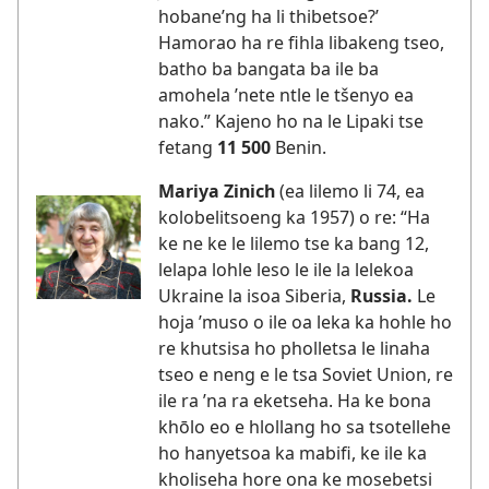
hobane’ng ha li thibetsoe?’
Hamorao ha re fihla libakeng tseo,
batho ba bangata ba ile ba
amohela ’nete ntle le tšenyo ea
nako.” Kajeno ho na le Lipaki tse
fetang
11 500
Benin.
Mariya Zinich
(ea lilemo li 74, ea
kolobelitsoeng ka 1957) o re: “Ha
ke ne ke le lilemo tse ka bang 12,
lelapa lohle leso le ile la lelekoa
Ukraine la isoa Siberia,
Russia.
Le
hoja ’muso o ile oa leka ka hohle ho
re khutsisa ho pholletsa le linaha
tseo e neng e le tsa Soviet Union, re
ile ra ’na ra eketseha. Ha ke bona
khōlo eo e hlollang ho sa tsotellehe
ho hanyetsoa ka mabifi, ke ile ka
kholiseha hore ona ke mosebetsi