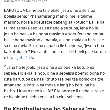
bua ka mofuta ofe oa kotulo?
BARUTUOA ba ne ba tsielehile. Jesu o ne a ile a ba
bolella sena: “Phahamisang mahlo ’me le talime
masimo, hore a soeufetse bakeng sa kotulo.” Ba ile ba
talima sebaka seo Jesu a neng a se supa, leha ho le
joalo ha baa ka ba bona masimo a soeufetseng empa
ba ile bona masimo a matala, e leng ’mala oa harese e
sa tsoa mela. E ka ’na eaba ba ile ba ipotsa, ‘Jesu o bua
ka kotulo efe? Ho sa ntse ho e-na le likhoeli pele kotulo
e tla.’—
Joh. 4:35
.
2
Leha ho le joalo, Jesu o ne a sa bue ka kotulo ea
sebele. Ho e-na le hoo, o ne a sebelisa boemo bona ho
ruta barutuoa ba hae lithuto tse peli tsa bohlokoa tse
amanang le kotulo ea moea e leng ho kotuloa ha
batho. Lithuto tseo ke life? E le hore re li tsebe, a re ke
re hlahlobe tlaleho ena ka ho eketsehileng.
Ba Khothalletsoa ho Sebetsa ’me