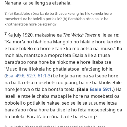
Nahana ka se ileng sa etsahala.
7.
(a) Barab’abo rōna ba ile ba thusoa ke eng ho hlokomela hore
mosebetsi oa boboleli o potlakile? (b) Barab’abo rōna ba ile ba
khothalletsoa hore ba etse’ng?
7
Ka July 1920, makasine ea
The Watch Tower
e ile ea re:
“Ka mor’a ho hlahloba Mangolo ho hlakile hore kereke
e fuoe tokelo ea hore e fane ka molaetsa oa ’muso.” Ka
mohlala, mantsoe a moprofeta Esaia a ile a thusa
barab’abo rōna hore ba hlokomele hore litaba tsa
’Muso li ne li lokela ho phatlalatsoa lefatšeng lohle.
(
Esa. 49:6;
52:7;
61:1-3
) Le hoja ba ne ba sa tsebe hore
na ba tla etsa mosebetsi oo joang, ba ne ba kholisehile
hore Jehova o tla ba bontša tsela.
(Bala
Esaia 59:1
.)
Ha
leseli le ntse le chaba mabapi le hore na mosebetsi oa
boboleli o potlakile hakae, seo se ile sa susumelletsa
barab’abo rōna hore ba tiise le ho feta mosebetsing oa
ho bolela. Barab’abo rōna ba ile ba etsa’ng?