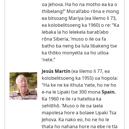
oa Jehova. Ha ho na motho ea ka o
thibelang!” Morali’abo rōna e mong
ea bitsoang Mariya (ea lilemo li 73,
ea kolobelitsoeng ka 1960) o re: “Ka
lebaka la ho lelekela barab’abo
rōna Siberia, ’muso o ile oa fa
batho ba neng ba lula libakeng tse
ka thōko monyetla oa ho utloa
’nete.”
Jesús Martín
(ea lilemo li 77, ea
kolobelitsoeng ka 1955) oa hopola:
“Ha ke ne ke ithuta ’nete, ho ne ho
e-na le Lipaki tse 300 mona
Spain.
Ka 1960 re ile ra hatelloa ka
sehlōhō. ’Muso o ile oa laela
mapolesa hore a bolaee Lipaki Tsa
Jehova. Ka nako eo, ho ne ho le
thata ho nahana hore na ebe re tla