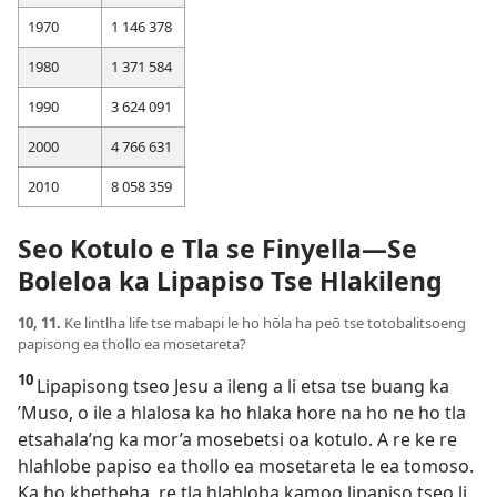
1970
1 146 378
1980
1 371 584
1990
3 624 091
2000
4 766 631
2010
8 058 359
Seo Kotulo e Tla se Finyella—Se
Boleloa ka Lipapiso Tse Hlakileng
10, 11.
Ke lintlha life tse mabapi le ho hōla ha peō tse totobalitsoeng
papisong ea thollo ea mosetareta?
10
Lipapisong tseo Jesu a ileng a li etsa tse buang ka
’Muso, o ile a hlalosa ka ho hlaka hore na ho ne ho tla
etsahala’ng ka mor’a mosebetsi oa kotulo. A re ke re
hlahlobe papiso ea thollo ea mosetareta le ea tomoso.
Ka ho khetheha, re tla hlahloba kamoo lipapiso tseo li