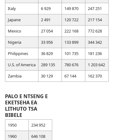
Italy
6 929
149 870
247 251
Japane
2 491
120 722
217 154
Mexico
27 054
222 168
772 628
Nigeria
33 956
133 899
344 342
Philippines
36 829
101 735
181 236
U.S. of America
289 135
780 676
1 203 642
Zambia
30 129
67 144
162 370
PALO E NTSENG E
EKETSEHA EA
LITHUTO TSA
BIBELE
1950
234 952
1960
646 108