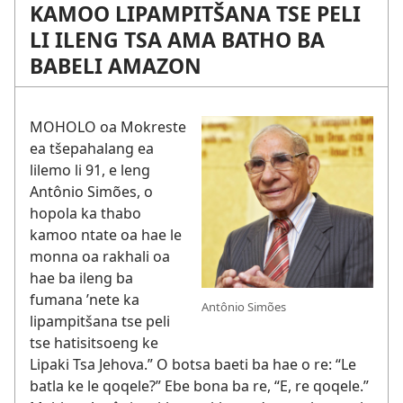
KAMOO LIPAMPITŠANA TSE PELI
LI ILENG TSA AMA BATHO BA
BABELI AMAZON
MOHOLO oa Mokreste
ea tšepahalang ea
lilemo li 91, e leng
Antônio Simões, o
hopola ka thabo
kamoo ntate oa hae le
monna oa rakhali oa
hae ba ileng ba
fumana ’nete ka
Antônio Simões
lipampitšana tse peli
tse hatisitsoeng ke
Lipaki Tsa Jehova.” O botsa baeti ba hae o re: “Le
batla ke le qoqele?” Ebe bona ba re, “E, re qoqele.”