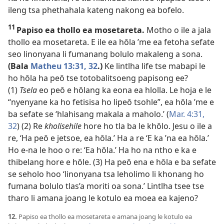
ileng tsa phethahala kateng nakong ea bofelo.
11
Papiso ea thollo ea mosetareta.
Motho o ile a jala
thollo ea mosetareta. E ile ea hōla ’me ea fetoha sefate
seo linonyana li fumanang bolulo makaleng a sona.
(Bala
Matheu 13:31, 32
.)
Ke lintlha life tse mabapi le
ho hōla ha peō tse totobalitsoeng papisong ee?
(1)
Tsela
eo peō e hōlang ka eona ea hlolla. Le hoja e le
“nyenyane ka ho fetisisa ho lipeō tsohle”, ea hōla ’me e
ba sefate se ‘hlahisang makala a maholo.’ (
Mar. 4:31,
32
) (2) Re
kholisehile
hore ho tla ba le khōlo. Jesu o ile a
re, ‘Ha peō e jetsoe, ea hōla.’ Ha a re ‘E ka ’na ea hōla.’
Ho e-na le hoo o re: ‘Ea hōla.’ Ha ho na ntho e ka e
thibelang hore e hōle. (3) Ha peō ena e hōla e ba sefate
se seholo hoo ‘linonyana tsa leholimo li khonang ho
fumana bolulo tlas’a moriti oa sona.’ Lintlha tsee tse
tharo li amana joang le kotulo ea moea ea kajeno?
12.
Papiso ea thollo ea mosetareta e amana joang le kotulo ea