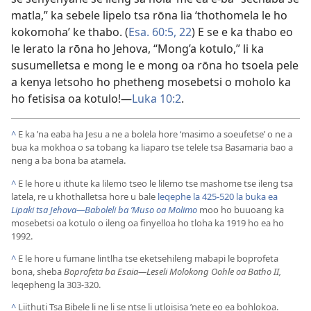
matla,” ka sebele lipelo tsa rōna lia ‘thothomela le ho
kokomoha’ ke thabo. (
Esa. 60:5,
22
) E se e ka thabo eo
le lerato la rōna ho Jehova, “Mong’a kotulo,” li ka
susumelletsa e mong le e mong oa rōna ho tsoela pele
a kenya letsoho ho phetheng mosebetsi o moholo ka
ho fetisisa oa kotulo!—
Luka 10:2
.
^
E ka ’na eaba ha Jesu a ne a bolela hore ‘masimo a soeufetse’ o ne a
bua ka mokhoa o sa tobang ka liaparo tse telele tsa Basamaria bao a
neng a ba bona ba atamela.
^
E le hore u ithute ka lilemo tseo le lilemo tse mashome tse ileng tsa
latela, re u khothalletsa hore u bale
leqephe la 425-520 la buka ea
Lipaki tsa Jehova—Baboleli ba ’Muso oa Molimo
moo ho buuoang ka
mosebetsi oa kotulo o ileng oa finyelloa ho tloha ka 1919 ho ea ho
1992.
^
E le hore u fumane lintlha tse eketsehileng mabapi le boprofeta
bona, sheba
Boprofeta ba Esaia—Leseli Molokong Oohle oa Batho II,
leqepheng la 303-320.
^
Liithuti Tsa Bibele li ne li se ntse li utloisisa ’nete eo ea bohlokoa.