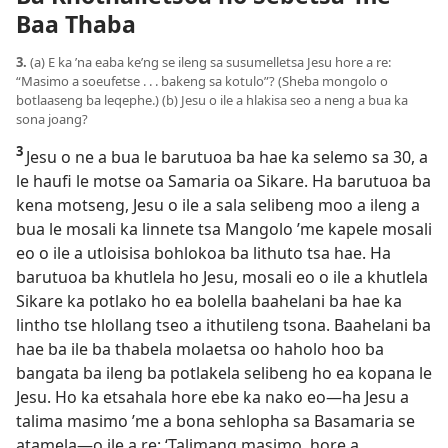
Baa Thaba
3.
(a) E ka ’na eaba ke’ng se ileng sa susumelletsa Jesu hore a re:
“Masimo a soeufetse . . . bakeng sa kotulo”? (Sheba mongolo o
botlaaseng ba leqephe.) (b) Jesu o ile a hlakisa seo a neng a bua ka
sona joang?
3
Jesu o ne a bua le barutuoa ba hae ka selemo sa 30, a
le haufi le motse oa Samaria oa Sikare. Ha barutuoa ba
kena motseng, Jesu o ile a sala selibeng moo a ileng a
bua le mosali ka linnete tsa Mangolo ’me kapele mosali
eo o ile a utloisisa bohlokoa ba lithuto tsa hae. Ha
barutuoa ba khutlela ho Jesu, mosali eo o ile a khutlela
Sikare ka potlako ho ea bolella baahelani ba hae ka
lintho tse hlollang tseo a ithutileng tsona. Baahelani ba
hae ba ile ba thabela molaetsa oo haholo hoo ba
bangata ba ileng ba potlakela selibeng ho ea kopana le
Jesu. Ho ka etsahala hore ebe ka nako eo—ha Jesu a
talima masimo ’me a bona sehlopha sa Basamaria se
atamela—o ile a re: ‘Talimang masimo, hore a