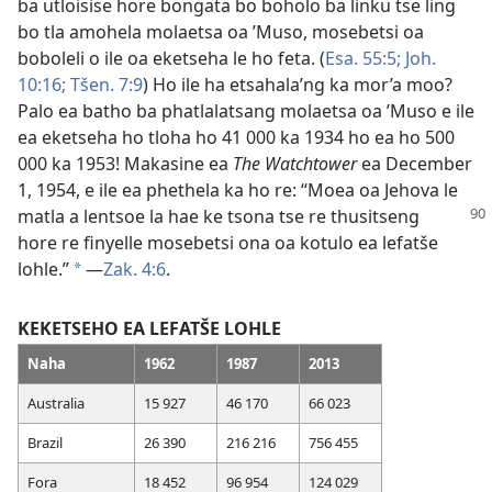
ba utloisise hore bongata bo boholo ba linku tse ling
bo tla amohela molaetsa oa ’Muso, mosebetsi oa
boboleli o ile oa eketseha le ho feta. (
Esa. 55:5;
Joh.
10:16;
Tšen. 7:9
) Ho ile ha etsahala’ng ka mor’a moo?
Palo ea batho ba phatlalatsang molaetsa oa ’Muso e ile
ea eketseha ho tloha ho 41 000 ka 1934 ho ea ho 500
000 ka 1953! Makasine ea
The Watchtower
ea December
1, 1954, e ile ea phethela ka ho re: “Moea oa Jehova le
matla a
lentsoe la hae ke tsona tse re thusitseng
hore re finyelle mosebetsi ona oa kotulo ea lefatše
lohle.”
—
Zak. 4:6
.
*
KEKETSEHO EA LEFATŠE LOHLE
Naha
1962
1987
2013
Australia
15 927
46 170
66 023
Brazil
26 390
216 216
756 455
Fora
18 452
96 954
124 029