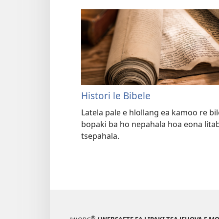
Histori le Bibele
Latela pale e hlollang ea kamoo re bil
bopaki ba ho nepahala hoa eona litab
tsepahala.
®