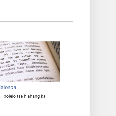
lalosoa
 lipolelo tse hlahang ka