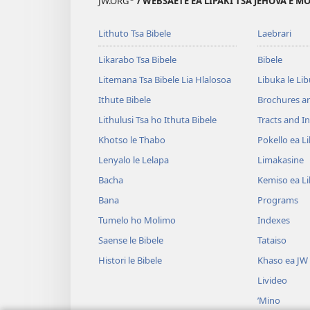
JW.ORG
/ WEBSAETE EA LIPAKI TSA JEHOVA E 
Lithuto Tsa Bibele
Laebrari
Likarabo Tsa Bibele
Bibele
Litemana Tsa Bibele Lia Hlalosoa
Libuka le Li
Ithute Bibele
Brochures a
Lithulusi Tsa ho Ithuta Bibele
Tracts and In
Khotso le Thabo
Pokello ea L
Lenyalo le Lelapa
Limakasine
Bacha
Kemiso ea L
Bana
Programs
Tumelo ho Molimo
Indexes
Saense le Bibele
Tataiso
Histori le Bibele
Khaso ea JW
Livideo
’Mino