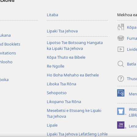
MOLAONG
Litaba
Mekhoa ea
Kōpa 
Lipaki Tsa Jehova
bukana
Fuma
(opens
Lipotso Tse Botsoang Hangata
nd Booklets
new
ka Lipaki Tsa Jehova
Livid
window)
vitations
Kōpa Thuto ea Bibele
ihlooho
Batla
Re Ngolle
Ho Boha Mehaho ea Bethele
Thus
iboka
Liboka Tsa Rōna
Sehopotso
Men
(opens
Likopano Tsa Rōna
new
window)
Watc
Mesebetsi e Etsoang ke Lipaki
(opens
LIBR
Tsa Jehova
new
Lipale
Len
window)
Lipaki Tsa Jehova Lefatšeng Lohle