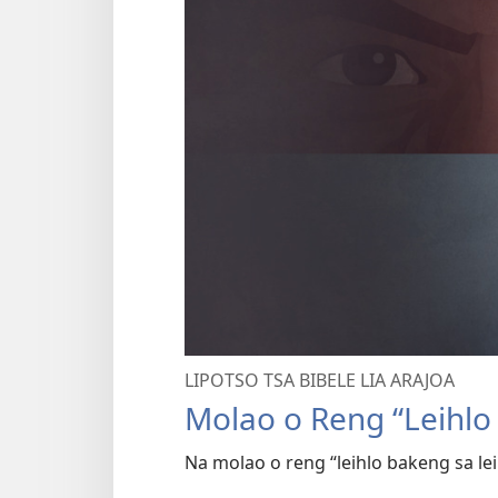
LIPOTSO TSA BIBELE LIA ARAJOA
Molao o Reng “Leihlo 
Na molao o reng “leihlo bakeng sa l