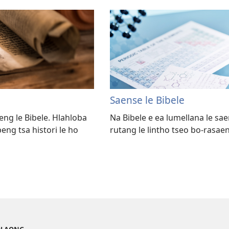
Saense le Bibele
eng le Bibele. Hlahloba
Na Bibele e ea lumellana le sa
eng tsa histori le ho
rutang le lintho tseo bo-rasae