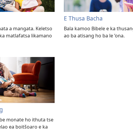
E Thusa Bacha
hata a mangata. Keletso
Bala kamoo Bibele e ka thusa
 ka matlafatsa likamano
ao ba atisang ho ba le ’ona.
ng
be monate ho ithuta tse
lao ea boitšoaro e ka