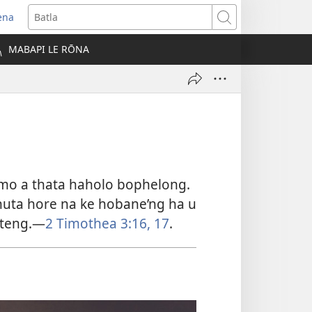
ena
opens
Batla
ew
MABAPI LE RŌNA
indow)
emo a thata haholo bophelong.
thuta hore na ke hobane’ng ha u
ateng.—
2 Timothea 3:16, 17
.