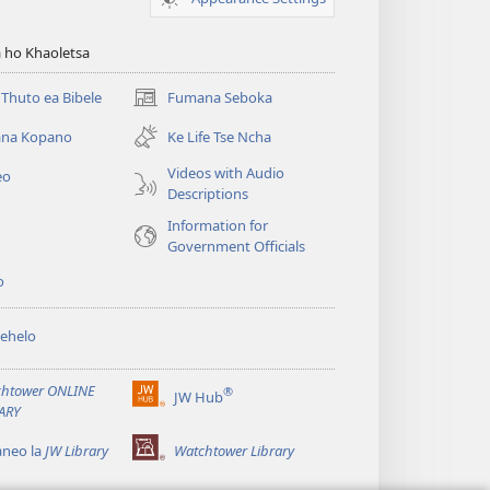
 ho Khaoletsa
Thuto ea Bibele
Fumana Seboka
(opens
new
na Kopano
Ke Life Tse Ncha
window)
Videos with Audio
eo
Descriptions
Information for
Government Officials
o
ehelo
htower ONLINE
®
JW Hub
(opens
ARY
new
window)
aneo la
JW Library
Watchtower Library