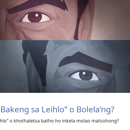
Bakeng sa Leihlo” o Bolela’ng?
eihlo” o khothaletsa batho ho inkela molao matsohong?