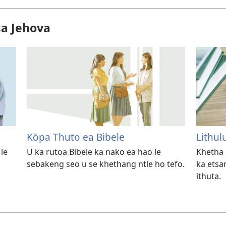
sa Jehova
Kōpa Thuto ea Bibele
Lithul
le
U ka rutoa Bibele ka nako ea hao le
Khetha l
sebakeng seo u se khethang ntle ho tefo.
ka etsa
ithuta.