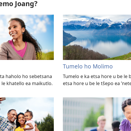
lemo Joang?
Tumelo ho Molimo
ata haholo ho sebetsana
Tumelo e ka etsa hore u be le 
i le khatello ea maikutlo.
etsa hore u be le tšepo ea ’ne