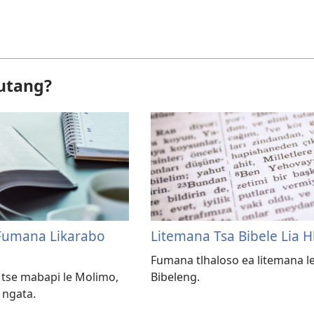
Rutang?
 Fumana Likarabo
Litemana Tsa Bibele Lia H
Fumana tlhaloso ea litemana le
 tse mabapi le Molimo,
Bibeleng.
e ngata.