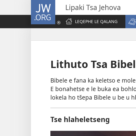
JW.ORG
Lipaki Tsa Jehova
LEQEPHE LE QALANG
Lithuto Tsa Bibe
Bibele e fana ka keletso e mo
E bonahetse e le buka ea bohlo
lokela ho tšepa Bibele u be u
Tse hlaheletseng