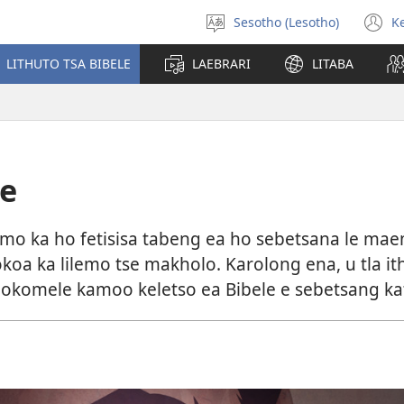
Sesotho (Lesotho)
K
Khetha
(
puo
n
LITHUTO TSA BIBELE
LAEBRARI
LITABA
w
le
lemo ka ho fetisisa tabeng ea ho sebetsana le ma
koa ka lilemo tse makholo. Karolong ena, u tla i
 hlokomele kamoo keletso ea Bibele e sebetsang k