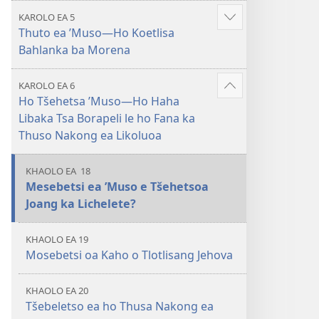
KAROLO EA 5
Hlahisa
Thuto ea ’Muso—Ho Koetlisa
tse
Bahlanka ba Morena
eketsehileng
KAROLO EA 6
Hlahisa
Ho Tšehetsa ’Muso​—Ho Haha
tse
Libaka Tsa Borapeli le ho Fana ka
eketsehileng
Thuso Nakong ea Likoluoa
KHAOLO EA 18
Mesebetsi ea ’Muso e Tšehetsoa
Joang ka Lichelete?
KHAOLO EA 19
Mosebetsi oa Kaho o Tlotlisang Jehova
KHAOLO EA 20
Tšebeletso ea ho Thusa Nakong ea