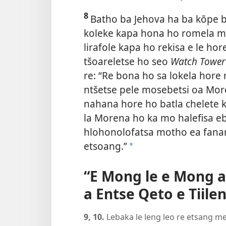
8
Batho ba Jehova ha ba kōpe ba
koleke kapa hona ho romela m
lirafole kapa ho rekisa e le ho
tšoareletse ho seo
Watch Towe
re: “Re bona ho sa lokela hore 
ntšetse pele mosebetsi oa Morena
nahana hore ho batla chelete k
la Morena ho ka mo halefisa eb
hlohonolofatsa motho ea fanan
etsoang.”
*
“E Mong le e Mong a
a Entse Qeto e Tiile
9, 10.
Lebaka le leng leo re etsang me