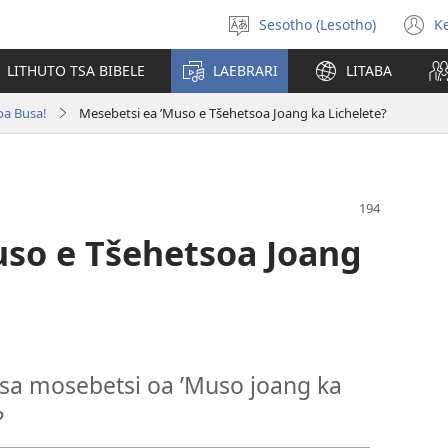
Sesotho (Lesotho)
K
Khetha
(
puo
n
LITHUTO TSA BIBELE
LAEBRARI
LITABA
w
oa Busa!
Mesebetsi ea ’Muso e Tšehetsoa Joang ka Lichelete?
uso e Tšehetsoa Joang
tsa mosebetsi oa ’Muso joang ka
?