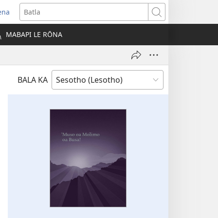
ena
opens
Batla
ew
MABAPI LE RŌNA
indow)
BALA KA