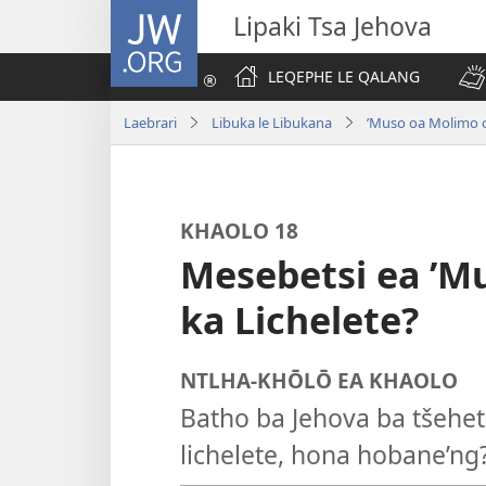
JW.ORG
Lipaki Tsa Jehova
LEQEPHE LE QALANG
Laebrari
Libuka le Libukana
’Muso oa Molimo 
KHAOLO 18
Mesebetsi ea ’M
ka Lichelete?
NTLHA-KHŌLŌ EA KHAOLO
Batho ba Jehova ba tšehe
lichelete, hona hobane’ng