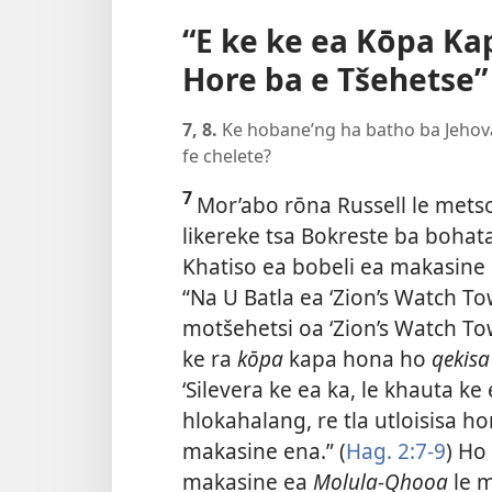
“E ke ke ea Kōpa K
Hore ba e Tšehetse”
7, 8.
Ke hobane’ng ha batho ba Jehov
fe chelete?
7
Mor’abo rōna Russell le metso
likereke tsa Bokreste ba bohat
Khatiso ea bobeli ea makasine
“Na U Batla ea ‘Zion’s Watch Tow
motšehetsi oa ‘Zion’s Watch To
ke ra
kōpa
kapa hona ho
qekis
‘Silevera ke ea ka, le khauta ke 
hlokahalang, re tla utloisisa h
makasine ena.” (
Hag. 2:7-9
) Ho
makasine ea
Molula-Qhooa
le m