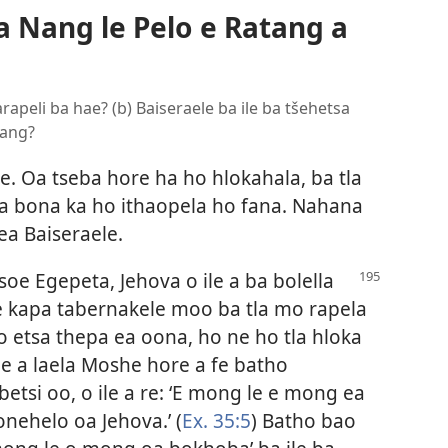
a Nang le Pelo e Ratang a
arapeli ba hae? (b) Baiseraele ba ile ba tšehetsa
oang?
e. Oa tseba hore ha ho hlokahala, ba tla
a bona ka ho ithaopela ho fana. Nahana
ea Baiseraele.
soe Egepeta, Jehova o ile a
ba bolella
 kapa tabernakele moo ba tla mo rapela
 etsa thepa ea oona, ho ne ho tla hloka
le a laela Moshe hore a fe batho
tsi oo, o ile a re: ‘E mong le e mong ea
onehelo oa Jehova.’ (
Ex. 35:5
) Batho bao