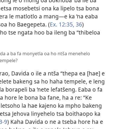
ong le o mong oa bokhoba’ ba ile ba
ehetsa mosebetsi ona ka lipelo tsa bona
evera le matlotlo a mang—e ka ’na eaba
soa ho Baegepeta. (
Ex. 12:35, 36
)
ntho tse ngata hoo ba ileng ba “thibeloa
vida a ba fa monyetla oa ho ntša menehelo
tempele?
o, Davida o ile a ntša “thepa ea [hae] e
elete bakeng sa ho haha tempele, e leng
borapeli ba ’nete lefatšeng. Eaba o fa
 hore le bona ba fane, ha a re: “Ke
 letsoho la hae kajeno ka mpho bakeng
setsa Jehova linyehelo tsa boithaopo ka
3-9
) Kaha Davida o ne a tseba hore ha e