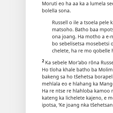
Moruti eo ha aa ka a lumela s
bolella sona.
Russell o ile a tsoela pele 
matsoho. Batho baa mpots
ona joang. Ha motho a e-n
bo sebelisetsa mosebetsi
chelete, ha re mo qobelle h
2
Ka sebele Mor’abo rōna Russel
Ho tloha khale batho ba Molim
bakeng sa ho tšehetsa borapeli
mehlala eo e hlahang ka Mango
Ha re ntse re hlahloba kamoo 
kateng ka lichelete kajeno, e 
ipotsa, ‘Ke joang nka tšehetsan