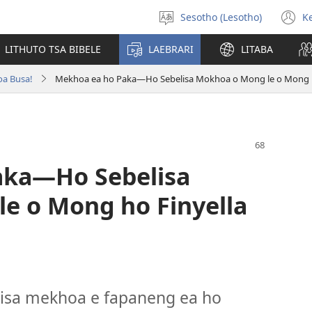
Sesotho (Lesotho)
K
Khetha
(
puo
n
LITHUTO TSA BIBELE
LAEBRARI
LITABA
w
oa Busa!
Mekhoa ea ho Paka​—Ho Sebelisa Mokhoa o Mong le o Mong h
aka
—Ho Sebelisa
e o Mong ho Finyella
lisa mekhoa e fapaneng ea ho