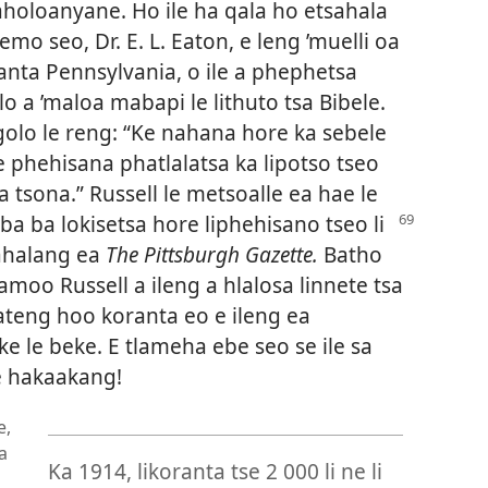
holoanyane. Ho ile ha qala ho etsahala
emo seo, Dr. E. L. Eaton, e leng ’muelli oa
nta Pennsylvania, o ile a phephetsa
o a ’maloa mabapi le lithuto tsa Bibele.
ngolo le reng: “Ke nahana hore ka sebele
e phehisana phatlalatsa ka lipotso tseo
a tsona.” Russell le metsoalle ea hae le
ba ba lokisetsa hore liphehisano
tseo li
ahalang ea
The Pittsburgh Gazette.
Batho
kamoo Russell a ileng a hlalosa linnete tsa
kateng hoo koranta eo e ileng ea
ke le beke. E tlameha ebe seo se ile sa
te hakaakang!
e,
a
Ka 1914, likoranta tse 2 000 li ne li