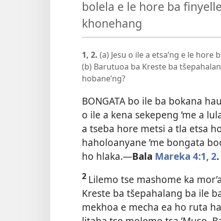
bolela e le hore ba finye
khonehang
1, 2.
(a) Jesu o ile a etsa’ng e le h
(b) Barutuoa ba Kreste ba tšepahalan
hobane’ng?
BONGATA bo ile ba bokana haufi
o ile a kena sekepeng ’me a lu
a tseba hore metsi a tla etsa h
haholoanyane ’me bongata boo 
ho hlaka.—
Bala
Mareka 4:1, 2
.
2
Lilemo tse mashome ka mor’a
Kreste ba tšepahalang ba ile b
mekhoa e mecha ea ho ruta ha 
litaba tse molemo tsa ’Muso. 