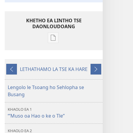
KHETHO EA LINTHO TSE
DAONLOUDOANG
Khetho
ea
ho
kopitsa
LETHATHAMO LA TSE KA HARE
lingoliloeng
E
E
tse
fetileng
Latelang
Inthaneteng
Lengolo le Tsoang ho Sehlopha se
’Muso
Busang
oa
Molimo
KHAOLO EA 1
oa
“’Muso oa Hao o ke o Tle”
Busa!
KHAOLO EA 2