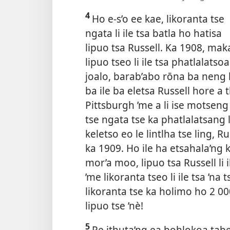
4
Ho e-s’o ee kae, likoranta tse
ngata li ile tsa batla ho hatisa
lipuo tsa Russell. Ka 1908, ma
lipuo tseo li ile tsa phatlalats
joalo, barab’abo rōna ba neng 
ba ile ba eletsa Russell hore a 
Pittsburgh ’me a li ise motsen
tse ngata tse ka phatlalatsang 
keletso eo le lintlha tse ling, Ru
ka 1909. Ho ile ha etsahala’ng 
mor’a moo, lipuo tsa Russell li 
’me likoranta tseo li ile tsa ’n
likoranta tse ka holimo ho 2 000 
lipuo tse ’nè!
5
Re ithuta’ng ea bohlokoa tab