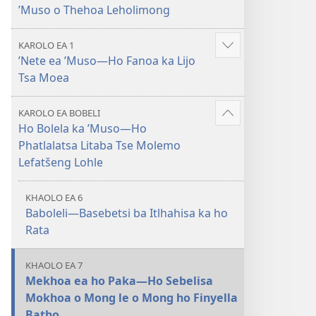
’Muso o Thehoa Leholimong
KAROLO EA 1
Hlahisa
’Nete ea ’Muso—Ho Fanoa ka Lijo
tse
Tsa Moea
eketsehileng
KAROLO EA BOBELI
Hlahisa
Ho Bolela ka ’Muso​—Ho
tse
Phatlalatsa Litaba Tse Molemo
eketsehileng
Lefatšeng Lohle
KHAOLO EA 6
Baboleli—Basebetsi ba Itlhahisa ka ho
Rata
KHAOLO EA 7
Mekhoa ea ho Paka​—Ho Sebelisa
Mokhoa o Mong le o Mong ho Finyella
Batho