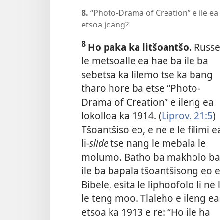
8.
“Photo-Drama of Creation” e ile ea
etsoa joang?
8
Ho paka ka litšoantšo.
Russe
le metsoalle ea hae ba ile ba
sebetsa ka lilemo tse ka bang
tharo hore ba etse “Photo-
Drama of Creation” e ileng ea
lokolloa ka 1914. (
Liprov. 21:5
)
Tšoantšiso eo, e ne e le filimi e
li-
slide
tse nang le mebala le
molumo. Batho ba makholo ba
ile ba bapala tšoantšisong eo 
Bibele, esita le liphoofolo li ne l
le teng moo. Tlaleho e ileng ea
etsoa ka 1913 e re: “Ho ile ha