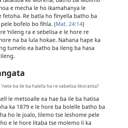
khoa e mecha le ho ikamahanya le
 fetoha. Re batla ho finyella batho ba
le bofelo bo fihla. (
Mat. 24:14
)
’nileng ra e sebelisa e le hore re
e hore na ba lula hokae. Nahana hape ka
sang tumelo ea batho ba ileng ba hasa
ileng.
angata
nete ba ile ba halefa ha re sebelisa likoranta?
ll le metsoalle ea hae ba ile ba hatisa
oha ka 1879 e le hore ba bolelle batho ba
a ho le joalo, lilemo tse leshome pele
ntho e le hore litaba tse molemo li ka