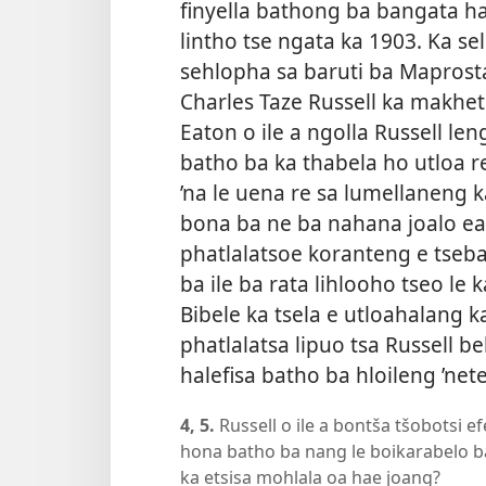
finyella bathong ba bangata ha
lintho tse ngata ka 1903. Ka sel
sehlopha sa baruti ba Maprosta
Charles Taze Russell ka makhetl
Eaton o ile a ngolla Russell le
batho ba ka thabela ho utloa r
’na le uena re sa lumellaneng k
bona ba ne ba nahana joalo ea
phatlalatsoe koranteng e tseb
ba ile ba rata lihlooho tseo le 
Bibele ka tsela e utloahalang 
phatlalatsa lipuo tsa Russell be
halefisa batho ba hloileng ’ne
4, 5.
Russell o ile a bontša tšobotsi ef
hona batho ba nang le boikarabelo b
ka etsisa mohlala oa hae joang?