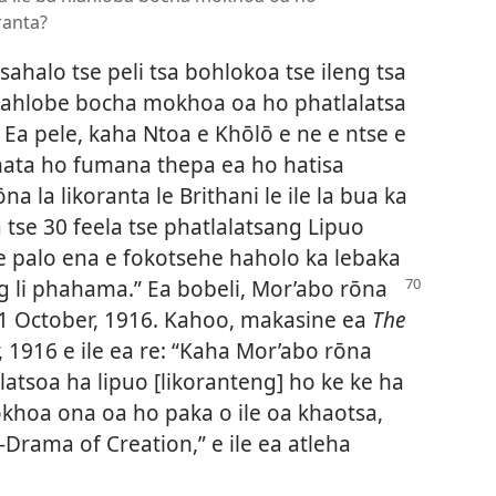
ranta?
tsahalo tse peli tsa bohlokoa tse ileng tsa
hlahlobe bocha mokhoa oa ho phatlalatsa
 Ea pele, kaha Ntoa e Khōlō e ne e ntse e
thata ho fumana thepa ea ho hatisa
na la likoranta le Brithani le ile la bua ka
a tse 30 feela tse phatlalatsang Lipuo
e palo ena e fokotsehe haholo ka lebaka
g li
phahama.” Ea bobeli, Mor’abo rōna
 31 October, 1916. Kahoo, makasine ea
The
 1916 e ile ea re: “Kaha Mor’abo rōna
latsoa ha lipuo [likoranteng] ho ke ke ha
okhoa ona oa ho paka o ile oa khaotsa,
rama of Creation,” e ile ea atleha