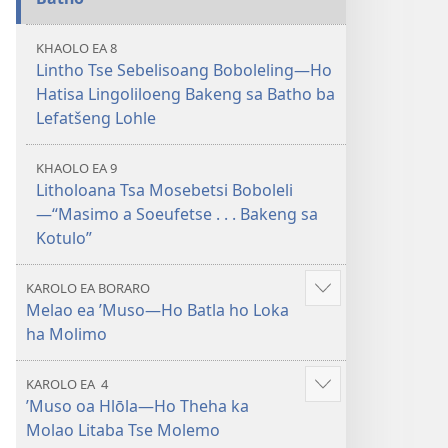
KHAOLO EA 8
Lintho Tse Sebelisoang Boboleling​—Ho
Hatisa Lingoliloeng Bakeng sa Batho ba
Lefatšeng Lohle
KHAOLO EA 9
Litholoana Tsa Mosebetsi Boboleli​
—“Masimo a Soeufetse . . . Bakeng sa
Kotulo”
KAROLO EA BORARO
Hlahisa
Melao ea ’Muso​—Ho Batla ho Loka
tse
ha Molimo
eketsehileng
KAROLO EA 4
Hlahisa
’Muso oa Hlōla​—Ho Theha ka
tse
Molao Litaba Tse Molemo
eketsehileng