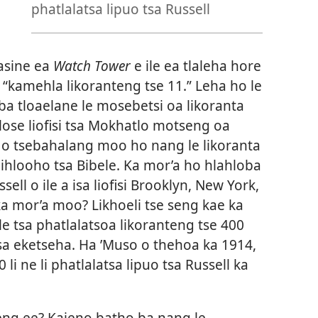
phatlalatsa lipuo tsa Russell
kasine ea
Watch Tower
e ile ea tlaleha hore
oa “kamehla likoranteng tse 11.” Leha ho le
ba tloaelane le mosebetsi oa likoranta
tlose liofisi tsa Mokhatlo motseng oa
g o tsebahalang moo ho nang le likoranta
lihlooho tsa Bibele. Ka mor’a ho hlahloba
ssell o ile a isa liofisi Brooklyn, New York,
ka mor’a moo? Likhoeli tse seng kae ka
ile tsa phatlalatsoa likoranteng tse 400
a tsa eketseha. Ha ’Muso o thehoa ka 1914,
li ne li phatlalatsa lipuo tsa Russell ka
eng ee? Kajeno batho ba nang le