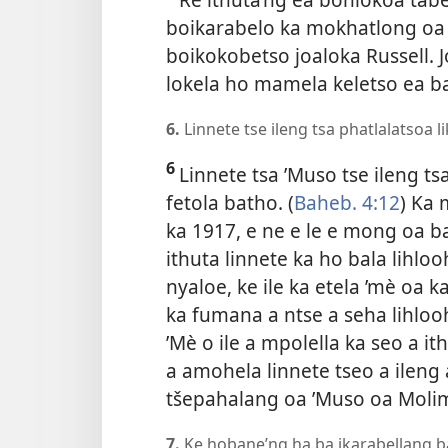
boikarabelo ka mokhatlong oa
boikokobetso joaloka Russell. 
lokela ho mamela keletso ea 
6.
Linnete tse ileng tsa phatlalatsoa l
6
Linnete tsa ’Muso tse ileng tsa
fetola batho. (
Baheb. 4:12
) Ka 
ka 1917, e ne e le e mong oa b
ithuta linnete ka ho bala lihloo
nyaloe, ke ile ka etela ’mè oa k
ka fumana a ntse a seha lihlooho
’Mè o ile a mpolella ka seo a it
a amohela linnete tseo a ileng a
tšepahalang oa ’Muso oa Molim
7.
Ke hobane’ng ha ba ikarabellang b