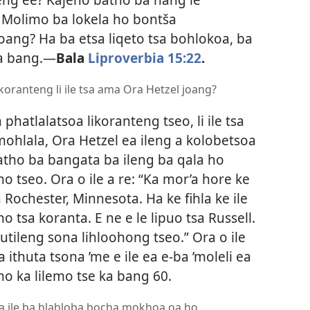
 Molimo ba lokela ho bontša
Joang? Ha ba etsa liqeto tsa bohlokoa, ba
ba bang.—
Bala
Liproverbia 15:22
.
ikoranteng li ile tsa ama Ora Hetzel joang?
 phatlalatsoa likoranteng tseo, li ile tsa
mohlala, Ora Hetzel ea ileng a kolobetsoa
atho ba bangata ba ileng ba qala ho
ho tseo. Ora o ile a re: “Ka mor’a hore ke
a Rochester, Minnesota. Ha ke fihla ke ile
 tsa koranta. E ne e le lipuo tsa Russell.
hutileng sona lihloohong tseo.” Ora o ile
 ithuta tsona ’me e ile ea e-ba ’moleli ea
o ka lilemo tse ka bang 60.
a ile ba hlahloba bocha mokhoa oa ho