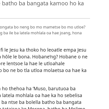
lle batho ba bangata kamoo ho ka
ore bongata bo neng bo mo mametse bo mo utloe?
g ba ile ba latela mohlala oa hae joang, hona
 le Jesu ka thoko ho leoatle empa Jesu
la hōle le bona. Hobane’ng? Hobane o ne
ore lentsoe la hae le utloahale
bo ne bo tla utloa molaetsa oa hae ka
 ho thehoa ha ’Muso, barutuoa ba
a latela mohlala oa hae ka ho sebelisa
ba ntse ba bolella batho ba bangata
Ba tataisoa ke Morena, batho ba Molimo