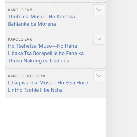
KAROLO EA 5
Hlahisa
Thuto ea ’Muso—Ho Koetlisa
tse
Bahlanka ba Morena
eketsehileng
KAROLO EA 6
Hlahisa
Ho Tšehetsa ’Muso​—Ho Haha
tse
Libaka Tsa Borapeli le ho Fana ka
eketsehileng
Thuso Nakong ea Likoluoa
KAROLO EA BOSUPA
Hlahisa
Litšepiso Tsa ’Muso​—Ho Etsa Hore
tse
Lintho Tsohle li be Ncha
eketsehileng