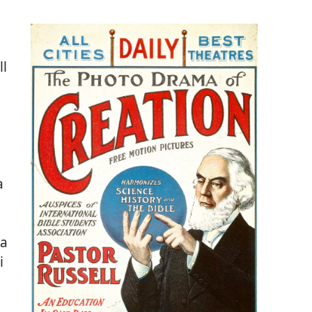
ll
a
ea
i