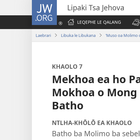
JW.ORG
Lipaki Tsa Jehova
LEQEPHE LE QALANG
Laebrari
Libuka le Libukana
’Muso oa Molimo 
KHAOLO 7
Mekhoa ea ho P
Mokhoa o Mong l
Batho
NTLHA-KHŌLŌ EA KHAOLO
Batho ba Molimo ba sebe