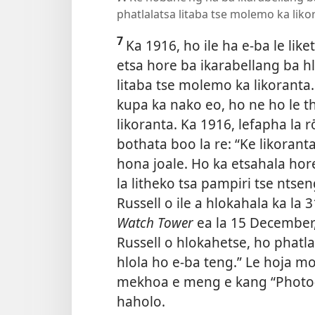
phatlalatsa litaba tse molemo ka liko
7
Ka 1916, ho ile ha e-ba le like
etsa hore ba ikarabellang ba 
litaba tse molemo ka likoranta.
kupa ka nako eo, ho ne ho le 
likoranta. Ka 1916, lefapha la rō
bothata boo la re: “Ke likorant
hona joale. Ho ka etsahala hor
la litheko tsa pampiri tse ntsen
Russell o ile a hlokahala ka la
Watch Tower
ea la 15 December,
Russell o hlokahetse, ho phatla
hlola ho e-ba teng.” Le hoja m
mekhoa e meng e kang “Photo-D
haholo.