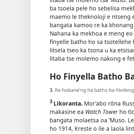
ba tsoela pele ho sebelisa me
maemo le theknoloji e ntseng e
bangata kamoo re ka khonang pe
Nahana ka mekhoa e meng eo re 
finyelle batho ho sa tsotelleh
litsela tseo ka tsona u ka etsi
litaba tse molemo nakong e fet
Ho Finyella Batho B
3.
Ke hobane’ng ha batho ba hloileng ’
3
Likoranta.
Mor’abo rōna Russe
makasine ea
Watch Tower
ho tl
bangata molaetsa oa ’Muso. Leh
ho 1914, Kreste o ile a laola li