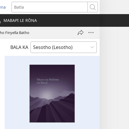
ena
opens
Batla
ew
MABAPI LE RŌNA
indow)
o Finyella Batho
BALA KA