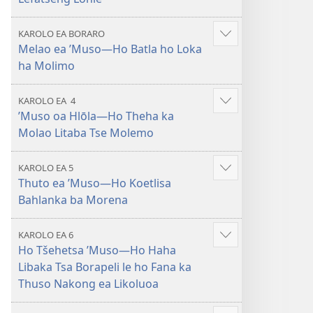
KAROLO EA BORARO
Hlahisa
Melao ea ’Muso​—Ho Batla ho Loka
tse
ha Molimo
eketsehileng
KAROLO EA 4
Hlahisa
’Muso oa Hlōla​—Ho Theha ka
tse
Molao Litaba Tse Molemo
eketsehileng
KAROLO EA 5
Hlahisa
Thuto ea ’Muso—Ho Koetlisa
tse
Bahlanka ba Morena
eketsehileng
KAROLO EA 6
Hlahisa
Ho Tšehetsa ’Muso​—Ho Haha
tse
Libaka Tsa Borapeli le ho Fana ka
eketsehileng
Thuso Nakong ea Likoluoa