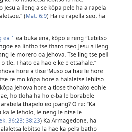
o Jesu a ileng a se kōpa pele ha a rapela
aletsoe.” (
Mat. 6:9
) Ha re rapella seo, ha
 ea 1
ea buka ena, kōpo e reng “Lebitso
 ’ngoe ea lintho tse tharo tseo Jesu a ileng
ang le morero oa Jehova. Tse ling tse peli
 o tle. Thato ea hao e ke e etsahale.”
ehova hore a tlise ’Muso oa hae le hore
tse re mo kōpa hore a halaletse lebitso
 kōpa Jehova hore a tlose thohako eohle
 hae, ho tloha ha ho e-ba le borabele
 arabela thapelo eo joang? O re: “Ka
a ka le leholo, le neng le ntse le
ek. 36:23;
38:23
) Ka Armagedone, ha
alaletsa lebitso la hae ka pel’a batho