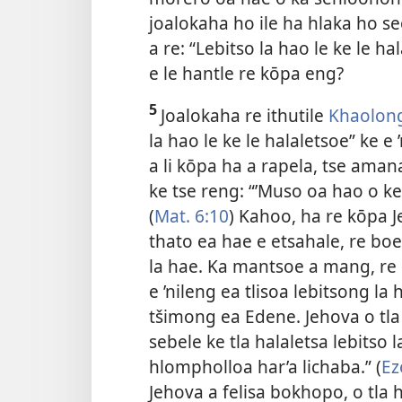
joalokaha ho ile ha hlaka ho se
a re: “Lebitso la hao le ke le hal
e le hantle re kōpa eng?
5
Joalokaha re ithutile
Khaolong
la hao le ke le halaletsoe” ke e
a li kōpa ha a rapela, tse aman
ke tse reng: “’Muso oa hao o ke
(
Mat. 6:10
) Kahoo, ha re kōpa J
thato ea hae e etsahale, re boe
la hae. Ka mantsoe a mang, re
e ’nileng ea tlisoa lebitsong la
tšimong ea Edene. Jehova o tla
sebele ke tla halaletsa lebitso l
hlompholloa har’a lichaba.” (
Ez
Jehova a felisa bokhopo, o tla h