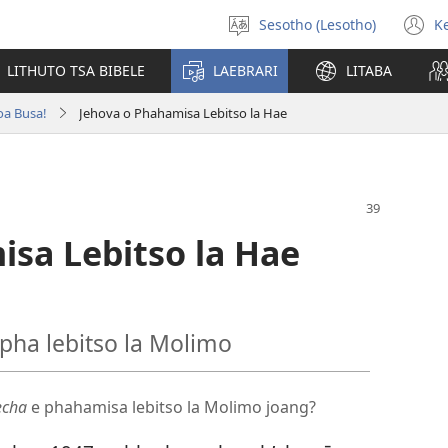
Sesotho (Lesotho)
K
Khetha
(
puo
n
LITHUTO TSA BIBELE
LAEBRARI
LITABA
w
oa Busa!
Jehova o Phahamisa Lebitso la Hae
isa Lebitso la Hae
ha lebitso la Molimo
Lecha
e phahamisa lebitso la Molimo joang?