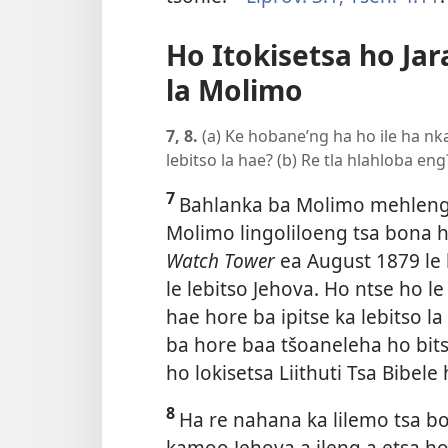
Ho Itokisetsa ho Ja
la Molimo
7, 8.
(a) Ke hobane’ng ha ho ile ha nk
lebitso la hae? (b) Re tla hlahloba eng
7
Bahlanka ba Molimo mehleng en
Molimo lingoliloeng tsa bona h
Watch Tower
ea August 1879 le 
le lebitso Jehova. Ho ntse ho l
hae hore ba ipitse ka lebitso la
ba hore baa tšoaneleha ho bitso
ho lokisetsa Liithuti Tsa Bibele 
8
Ha re nahana ka lilemo tsa b
kamoo Jehova a ileng a etsa ho