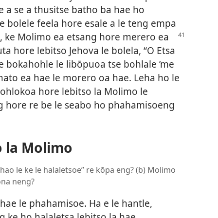
 a se a thusitse batho ba hae ho
e bolele feela hore esale a le teng empa
le, ke Molimo ea etsang hore
merero ea
ta hore lebitso Jehova le bolela, “O Etsa
le bokahohle le libōpuoa tse bohlale ’me
hato ea hae le morero oa hae. Leha ho le
bohlokoa hore lebitso la Molimo le
g hore re be le seabo ho phahamisoeng
o la Molimo
a hao le ke le halaletsoe” re kōpa eng? (b) Molimo
hona neng?
 hae le phahamisoe. Ha e le hantle,
ke ho halaletsa lebitso la hae,