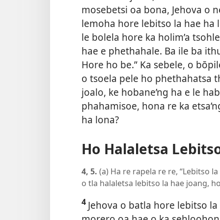
mosebetsi oa bona, Jehova o ne
lemoha hore lebitso la hae ha l
le bolela hore ka holim’a tsoh
hae e phethahale. Ba ile ba ithu
Hore ho be.” Ka sebele, o bōpi
o tsoela pele ho phethahatsa t
joalo, ke hobane’ng ha e le ha
phahamisoe, hona re ka etsa’n
ha lona?
Ho Halaletsa Lebits
4, 5.
(a) Ha re rapela re re, “Lebitso l
o tla halaletsa lebitso la hae joang, 
4
Jehova o batla hore lebitso la
morero oa hae o ka sehloohong 