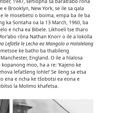
ber, 1947, sehlopha sa barab’abo rōna
 e Brooklyn, New York, se ile sa qala
e le mosebetsi o boima, empa ba ile ba
ong ka Sontaha oa la 13 March, 1960, ba
lelo e ncha ea Bibele. Likhoeli tse tharo
Mor’abo rōna Nathan Knorr o ile a lokolla
ea Lefatše le Lecha ea Mangolo a Halalelang
metsoe ke batho ba thabileng
anchester, England. O ile a hlalosa
e kopanong moo, ha a re: ‘Kajeno ke
Jehova lefatšeng lohle!’ Se ileng sa etsa
o ena e ncha ke tšobotsi ea eona e
ebitso la Molimo khafetsa.