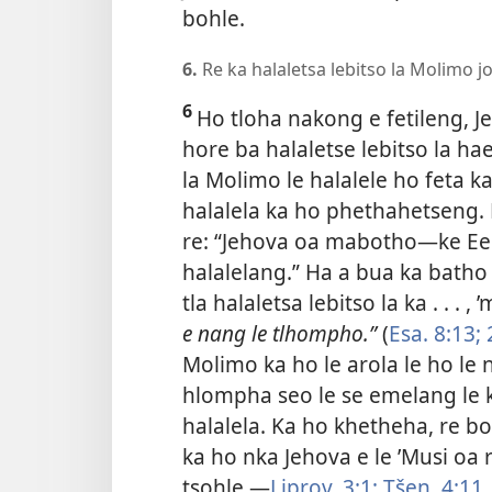
bohle.
6.
Re ka halaletsa lebitso la Molimo j
6
Ho tloha nakong e fetileng, J
hore ba halaletse lebitso la hae
la Molimo le halalele ho feta k
halalela ka ho phethahetseng. K
re: “Jehova oa mabotho—ke Ee
halalelang.” Ha a bua ka batho 
tla halaletsa lebitso la ka . . .
e nang le tlhompho.”
(
Esa. 8:13;
Molimo ka ho le arola le ho le
hlompha seo le se emelang le k
halalela. Ka ho khetheha, re b
ka ho nka Jehova e le ’Musi oa
tsohle.—
Liprov. 3:1;
Tšen. 4:11
.