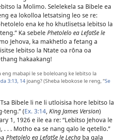
bitso la Molimo. Selelekela sa Bibele ea
leng ea lokolloa letsatsing leo se re:
etolelo ena ke ho khutlisetsa lebitso la
teng.” Ka sebele
Phetolelo ea Lefatše le
limo Jehova, ka makhetlo a fetang a
sitse lebitso la Ntate oa rōna oa
hethang hakaakang!
 eng mabapi le se boleloang ke lebitso la
da 3:13, 14
joang? (Sheba lebokose le reng, “
Se
Tsa Bibele li ne li utloisisa hore lebitso la
-teng.” (
Ex. 3:14
,
King James Version
)
ry 1, 1926 e ile ea re: “Lebitso Jehova le
 . . . Motho ea se nang qalo le qetello.”
 ba
Phetolelo ea Lefatše le Lecha
ba qala