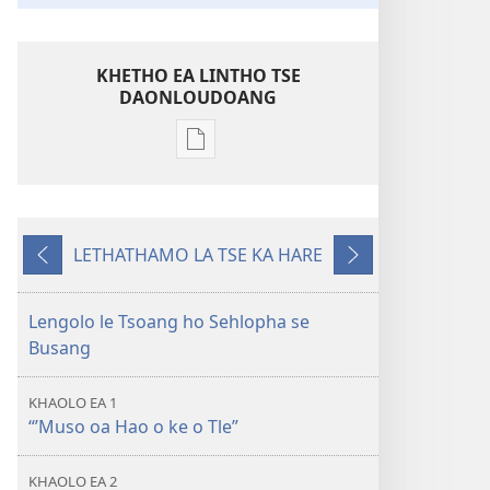
KHETHO EA LINTHO TSE
DAONLOUDOANG
Khetho
ea
ho
kopitsa
LETHATHAMO LA TSE KA HARE
lingoliloeng
E
E
tse
fetileng
Latelang
Inthaneteng
Lengolo le Tsoang ho Sehlopha se
’Muso
Busang
oa
Molimo
KHAOLO EA 1
oa
“’Muso oa Hao o ke o Tle”
Busa!
KHAOLO EA 2