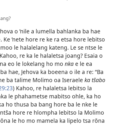
oang?
ehova o ’nile a lumella bahlanka ba hae
. Ke ’nete hore re ke ra etsa hore lebitso
amoo le halalelang kateng. Le se ntse le
ahoo, re ka le halaletsa joang? Esaia o
na eo le lokelang ho mo
nka
e le ea
ba hae, Jehova ka boeena o ile a re: “Ba
 , ’me ba talime Molimo oa Iseraele
ka tšabo
29:23
) Kahoo, re halaletsa lebitso la
 nka le phahametse mabitso ohle, ka ho
a ho thusa ba bang hore ba le nke le
ontša hore re hlompha lebitso la Molimo
 rōna le ho mo mamela ka lipelo tsa rōna