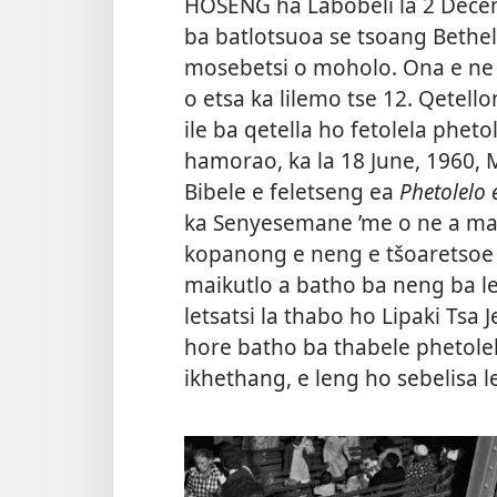
HOSENG ha Labobeli la 2 Decem
ba batlotsuoa se tsoang Bethele
mosebetsi o moholo. Ona e ne 
o etsa ka lilemo tse 12. Qetell
ile ba qetella ho fetolela pheto
hamorao, ka la 18 June, 1960, 
Bibele e feletseng ea
Phetolelo 
ka Senyesemane ’me o ne a ma
kopanong e neng e tšoaretsoe M
maikutlo a batho ba neng ba l
letsatsi la thabo ho Lipaki Tsa 
hore batho ba thabele phetolel
ikhethang, e leng ho sebelisa l