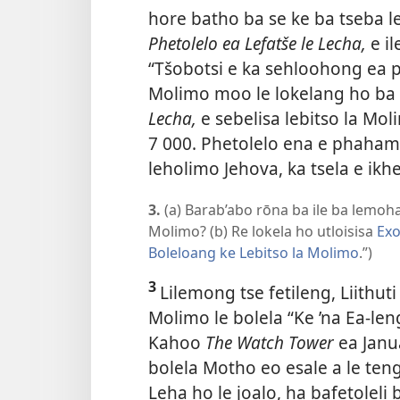
hore batho ba se ke ba tseba le
Phetolelo ea Lefatše le Lecha,
e i
“Tšobotsi e ka sehloohong ea ph
Molimo moo le lokelang ho ba 
Lecha,
e sebelisa lebitso la Mo
7 000. Phetolelo ena e phahami
leholimo Jehova, ka tsela e ik
3.
(a) Barab’abo rōna ba ile ba lemoha
Molimo? (b) Re lokela ho utloisisa
Exo
Boleloang ke Lebitso la Molimo
.”)
3
Lilemong tse fetileng, Liithuti 
Molimo le bolela “Ke ’na Ea-leng
Kahoo
The Watch Tower
ea Janua
bolela Motho eo esale a le teng,
Leha ho le joalo, ha bafetoleli