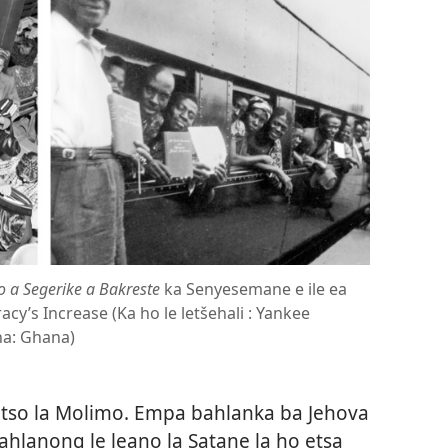
o a Segerike a Bakreste
ka Senyesemane e ile ea
y’s Increase (Ka ho le letšehali : Yankee
na: Ghana)
ebitso la Molimo. Empa bahlanka ba Jehova
ahlanong le leano la Satane la ho etsa