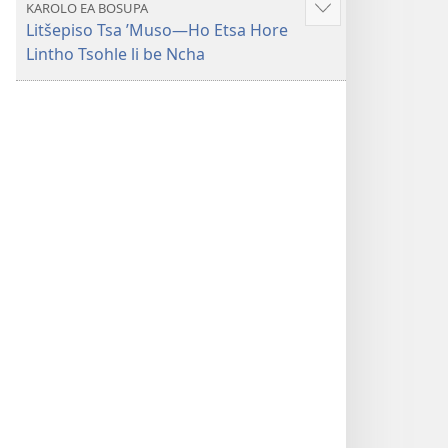
KAROLO EA BOSUPA
Hlahisa
Litšepiso Tsa ’Muso​—Ho Etsa Hore
tse
Lintho Tsohle li be Ncha
eketsehileng