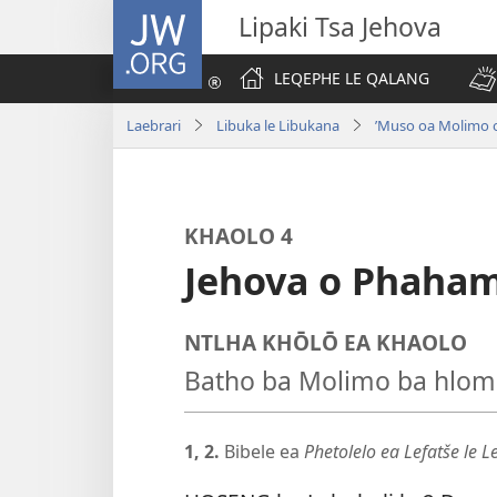
JW.ORG
Lipaki Tsa Jehova
LEQEPHE LE QALANG
Laebrari
Libuka le Libukana
’Muso oa Molimo 
KHAOLO 4
Jehova o Phaham
NTLHA KHŌLŌ EA KHAOLO
Batho ba Molimo ba hlomp
1, 2.
Bibele ea
Phetolelo ea Lefatše le 