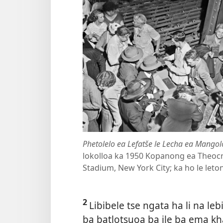
Phetolelo ea Lefatše le Lecha ea Mangol
lokolloa ka 1950 Kopanong ea Theocrac
Stadium, New York City; ka ho le leto
2
Libibele tse ngata ha li na l
ba batlotsuoa ba ile ba ema kh