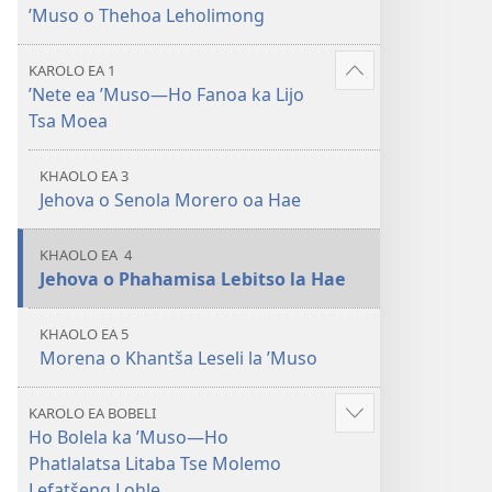
’Muso o Thehoa Leholimong
KAROLO EA 1
Hlahisa
’Nete ea ’Muso—Ho Fanoa ka Lijo
tse
Tsa Moea
eketsehileng
KHAOLO EA 3
Jehova o Senola Morero oa Hae
KHAOLO EA 4
Jehova o Phahamisa Lebitso la Hae
KHAOLO EA 5
Morena o Khantša Leseli la ’Muso
KAROLO EA BOBELI
Hlahisa
Ho Bolela ka ’Muso​—Ho
tse
Phatlalatsa Litaba Tse Molemo
eketsehileng
Lefatšeng Lohle