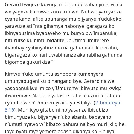
Gerard twigeze kuvuga mu ngingo zabanjirije iyi, na
we yageze ku mwanzuro nk’uwo. Nubwo yari yarize
cyane kandi afite ubuhanga mu bijyanye n’udukoko,
yaravuze ati “nta gihamya nabonye igaragaza ko
ibinyabuzima byabayeho mu buryo bw’impanuka,
biturutse ku bintu bidafite ubuzima. Imiterere
ihambaye y’ibinyabuzima na gahunda bikoreraho,
bigaragaza ko hari uwabihanze akanabiha gahunda
bigomba gukurikiza.”
Kimwe n’uko umuntu ashobora kumenyera
umunyabugeni ku bihangano bye, Gerard na we
yasobanukiwe imico y’Umuremyi binyuze mu kwiga
ibyaremwe. Nanone yafashe igihe asuzuma igitabo
cyanditswe n’Umuremyi ari cyo Bibiliya (
2 Timoteyo
3:16
). Muri icyo gitabo ni ho yasanze ibisubizo
bimunyuze ku bijyanye n’uko abantu babayeho
n’umuti nyawo w’ibibazo bahura na byo muri iki gihe.
Ibyo byatumye yemera adashidikanya ko Bibiliya