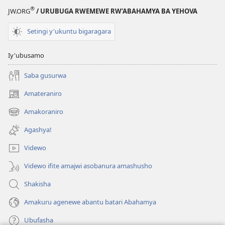
®
JW.ORG
/ URUBUGA RWEMEWE RW’ABAHAMYA BA YEHOVA
Setingi y'ukuntu bigaragara
Iy'ubusamo
Saba gusurwa
Amateraniro
(ifungukire
ahandi)
Amakoraniro
(ifungukire
ahandi)
Agashya!
Videwo
Videwo ifite amajwi asobanura amashusho
Shakisha
Amakuru agenewe abantu batari Abahamya
Ubufasha