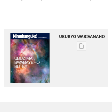
UBURYO WABIVANAHO
Uko
wavanaho
ibitabo
NIMUKANGUKE!
Ubuzima
bwabayeho
bute?