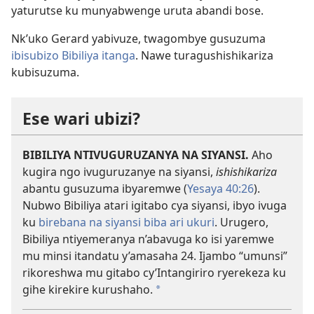
yaturutse ku munyabwenge uruta abandi bose.
Nk’uko Gerard yabivuze, twagombye gusuzuma
ibisubizo Bibiliya itanga
. Nawe turagushishikariza
kubisuzuma.
Ese wari ubizi?
BIBILIYA NTIVUGURUZANYA NA SIYANSI.
Aho
kugira ngo ivuguruzanye na siyansi,
ishishikariza
abantu gusuzuma ibyaremwe (
Yesaya 40:26
).
Nubwo Bibiliya atari igitabo cya siyansi, ibyo ivuga
ku
birebana na siyansi biba ari ukuri
. Urugero,
Bibiliya ntiyemeranya n’abavuga ko isi yaremwe
mu minsi itandatu y’amasaha 24. Ijambo “umunsi”
rikoreshwa mu gitabo cy’Intangiriro ryerekeza ku
gihe kirekire kurushaho.
*