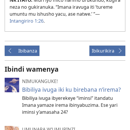
neza no gukiranuka. “Imana iravuga iti ‘tureme
umuntu mu ishusho yacu, ase natwe.’ ”​—
Intangiriro 1:26
.
Ibibanza
Ibikurikira
Ibindi wamenya
NIMUKANGUKE!
Bibiliya ivuga iki ku birebana n’irema?
Bibiliya ivuga ibyerekeye “iminsi” itandatu
Imana yamaze irema ibinyabuzima. Ese yari
iminsi y’amasaha 24?
UMUNARA W’UMURINZI