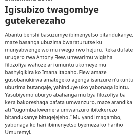
Igisubizo twagombye
gutekerezaho
Abantu benshi basuzumye ibimenyetso bitandukanye,
maze basanga ubuzima bwaraturutse ku
munyabwenge wo mu rwego rwo hejuru. Reka dufate
urugero rwa Antony Flew, umwarimu wigisha
filozofiya wahoze ari umuntu ukomeye mu
bashyigikira ko Imana itabaho. Flew amaze
gusobanukirwa amategeko agenga isanzure n’ukuntu
ubuzima butangaje, yahinduye uko yabonaga ibintu.
Yasubiyemo uburyo abahanga mu bya filozofiya ba
kera bakoreshaga bafata umwanzuro, maze arandika
ati “tugomba kwemera umwanzuro ibitekerezo
bitandukanye bitugejejeho.” Mu yandi magambo,
yabonaga ko hari ibimenyetso byemeza ko hariho
Umuremyi.