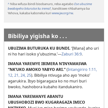
^
Niba wifuza ibindi bisobanuro, reba agatabo
Ese ubuzima
bwabayeho biturutse ku irema?
,
kanditswe n’Abahamya ba
Yehova, kakaba kaboneka kuri
www.jw.org/rw
.
Bibiliya yigisha ko . . .
UBUZIMA BUTURUKA KU BUNDI.
‘[Mana] aho uri
ni ho hari isoko y’ubuzima.’​—
Zaburi 36:9
.
IMANA YAREMYE IBIMERA N’INYAMASWA
“NK’UKO AMOKO YABYO ARI.”
(
Intangiriro 1:11,
12,
21,
24, 25
). Bibiliya ntivuga aho ayo ‘moko’
agarukira. Ibyo bigaragaza ko no muri buri
bwoko, hashobora kubaho itandukaniro.
IMANA YAREMANYE ABANTU
UBUSHOBOZI BWO KUGARAGAZA IMICO
NK’IYAYO.
Muri iyo mico harimo urukundo, kugira