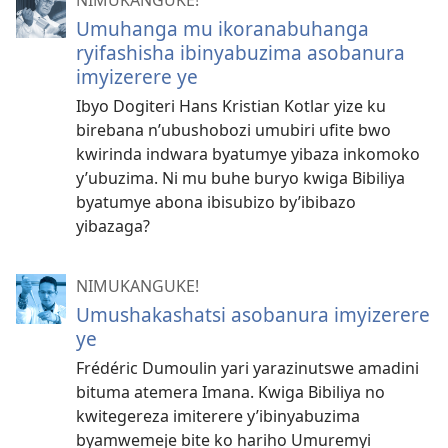
Umuhanga mu ikoranabuhanga
ryifashisha ibinyabuzima asobanura
imyizerere ye
Ibyo Dogiteri Hans Kristian Kotlar yize ku
birebana n’ubushobozi umubiri ufite bwo
kwirinda indwara byatumye yibaza inkomoko
y’ubuzima. Ni mu buhe buryo kwiga Bibiliya
byatumye abona ibisubizo by’ibibazo
yibazaga?
NIMUKANGUKE!
Umushakashatsi asobanura imyizerere
ye
Frédéric Dumoulin yari yarazinutswe amadini
bituma atemera Imana. Kwiga Bibiliya no
kwitegereza imiterere y’ibinyabuzima
byamwemeje bite ko hariho Umuremyi