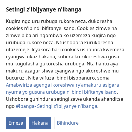
Setingi z'ibijyanye n'ibanga
Gutanga impano
(ifungukire
ahandi)
Kugira ngo uru rubuga rukore neza, dukoresha
cookies n'ibindi bifitanye isano. Cookies zimwe na
Isomero ryo kuri interineti rya Watchtower
(ifungukire
zimwe biba ari ngombwa ko uzemeza kugira ngo
ahandi)
®
JW Hub
urubuga rukore neza. Ntushobora kurukoresha
(ifungukire
utazemeje. Icyakora hari cookies ushobora kwemeza
ahandi)
Porogaramu ya
JW Library
cyangwa ukazihakana, kubera ko zikoreshwa gusa
mu kugufasha gukoresha urubuga. Nta hantu aya
Watchtower Library
makuru azagurishwa cyangwa ngo akoreshwe mu
bucuruzi. Niba wifuza ibindi bisobanuro, soma
Amabwiriza agenga ikoreshwa ry’amakuru asigara
nyuma yo gusura urubuga n’ibindi bifitanye isano
.
Ushobora guhindura setingi zawe ukanda ahanditse
Copyright
© 2026 Watch Tower Bible and Tract Society of Pennsylvania.
AMATEGEKO AGENGA IMIKORESHEREZE
|
IBIJYANYE N'IBANGA
|
ngo
#Ibanga- Setingi z'ibijyanye n'ibanga
.
G
SETINGI Z'IBIJYANYE N'IBANGA
ib
Emeza
Hakana
Bihindure