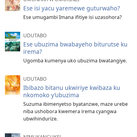
Ese isi yacu yaremewe guturwaho?
Ese umugambi Imana ifitiye isi uzasohora?
UDUTABO
Ese ubuzima bwabayeho biturutse ku
irema?
Ugomba kumenya uko ubuzima bwatangiye.
UDUTABO
Ibibazo bitanu ukwiriye kwibaza ku
nkomoko y’ubuzima
Suzuma ibimenyetso byatanzwe, maze urebe
niba ushobora kwemera irema cyangwa
ubwihindurize.
NIMUKANGUKE!