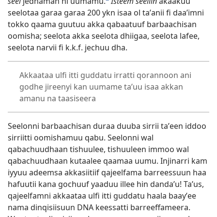
seel
jedhaman ni uumamu.
Isteem seeliin
akaakuu
seelotaa garaa garaa 200 ykn isaa ol taʼanii fi daaʼimni
tokko qaama guutuu akka qabaatuuf barbaachisan
oomisha; seelota akka seelota dhiigaa, seelota lafee,
seelota narvii fi k.k.f. jechuu dha.
Akkaataa ulfi itti guddatu irratti qorannoon ani
godhe jireenyi kan uumame taʼuu isaa akkan
amanu na taasiseera
Seelonni barbaachisan duraa duuba sirrii taʼeen iddoo
sirriitti oomishamuu qabu. Seelonni wal
qabachuudhaan tishuulee, tishuuleen immoo wal
qabachuudhaan kutaalee qaamaa uumu. Injinarri kam
iyyuu adeemsa akkasiitiif qajeelfama barreessuun haa
hafuutii kana gochuuf yaaduu illee hin dandaʼu! Taʼus,
qajeelfamni akkaataa ulfi itti guddatu haala baayʼee
nama dinqisiisuun DNA keessatti barreeffameera.