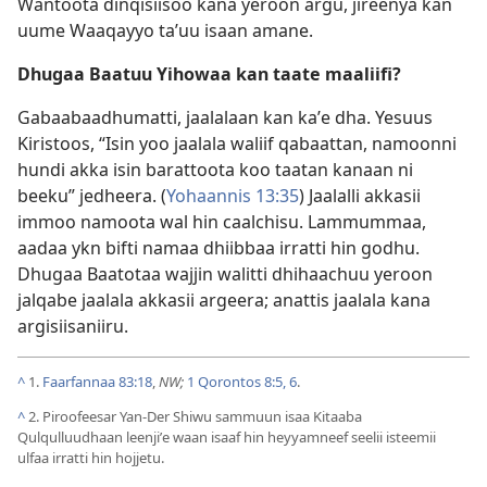
Wantoota dinqisiisoo kana yeroon argu, jireenya kan
uume Waaqayyo taʼuu isaan amane.
Dhugaa Baatuu Yihowaa kan taate maaliifi?
Gabaabaadhumatti, jaalalaan kan kaʼe dha. Yesuus
Kiristoos, “Isin yoo jaalala waliif qabaattan, namoonni
hundi akka isin barattoota koo taatan kanaan ni
beeku” jedheera. (
Yohaannis 13:35
) Jaalalli akkasii
immoo namoota wal hin caalchisu. Lammummaa,
aadaa ykn bifti namaa dhiibbaa irratti hin godhu.
Dhugaa Baatotaa wajjin walitti dhihaachuu yeroon
jalqabe jaalala akkasii argeera; anattis jaalala kana
argisiisaniiru.
^
1.
Faarfannaa 83:18
,
NW;
1 Qorontos 8:5, 6
.
^
2. Piroofeesar Yan-Der Shiwu sammuun isaa Kitaaba
Qulqulluudhaan leenjiʼe waan isaaf hin heyyamneef seelii isteemii
ulfaa irratti hin hojjetu.