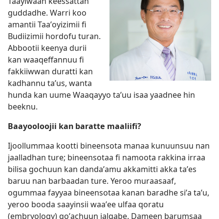
Taayiwaan keessattan
guddadhe. Warri koo
amantii Taaʼoyizimii fi
Budiizimii hordofu turan.
Abbootii keenya durii
kan waaqeffannuu fi
fakkiiwwan duratti kan
kadhannu taʼus, wanta
hunda kan uume Waaqayyo taʼuu isaa yaadnee hin
beeknu.
Baayooloojii kan baratte maaliifi?
Ijoollummaa kootti bineensota manaa kunuunsuu nan
jaalladhan ture; bineensotaa fi namoota rakkina irraa
bilisa gochuun kan dandaʼamu akkamitti akka taʼes
baruu nan barbaadan ture. Yeroo muraasaaf,
ogummaa fayyaa bineensotaa kanan baradhe siʼa taʼu,
yeroo booda saayinsii waaʼee ulfaa qoratu
(embryology) qoʼachuun jalqabe. Dameen barumsaa