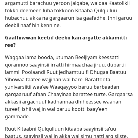
argamutti barachuu yeroon jalqabe, waldaa Kaatolikii
tokko deemeen luba tokkoon Kitaaba Qulqulluu
hubachuu akka na gargaarun isa gaafadhe. Inni garuu
deebii naaf hin kennine.
Gaaffiiwwan keetiif deebii kan argatte akkamitti
ree?
Waggaa lama booda, utuman Beeljiyam keessatti
qorannoo saayinsii irratti hirmaachaa jiruu, dubartii
lammii Poolaandi Ruut jedhamtuu fi Dhugaa Baatuu
Yihowaa taatee wajjinan wal bare. Barattoota
yunivarsiitii waaʼee Waaqayyoo baruu barbaadan
gargaaruuf afaan Chaayinaa barattee turte. Gargaarsa
akkasii argachuuf kadhannaa dhiheessee waanan
tureef, ishii wajjin wal baruu kootti baayʼeen
gammade.
Ruut Kitaabni Qulqulluun kitaaba saayinsii taʼuu
baatus, saayinsii wajjin akka wal simu natti argisiiste.