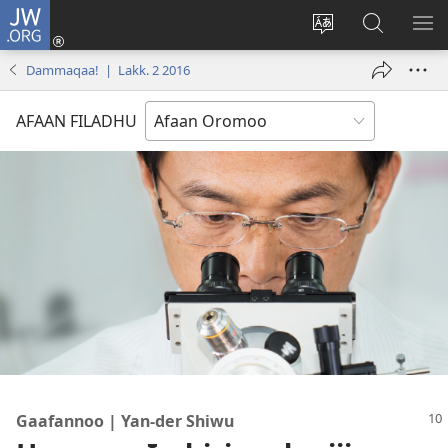
JW.ORG
Gali
(opens
Afaan
JW.ORG
BA
new
weebsaayitii
Irraa
ARG
Dammaqaa! | Lakk. 2 2016
window)
jijjiiri
Barbaadi
AFAAN FILADHU
Gaafannoo | Yan-der Shiwu