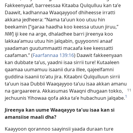
Fakkeenyaaf, barreessaa Kitaaba Qulqulluu kan taʼe
Daawit, kadhannaa Waaqayyoof dhiheesse irratti
akkana jedheera: “Nama taʼuun koo utuu hin
beekamin [“garaa haadha koo keessa utuun jiruu,”
NW
] iji kee na arge, dhaladhee barri jireenya koo
lakkaaʼamuu utuu hin jalqabin, guyyoonni anaaf
yaadaman guutummaatti macaafa kee keessatti
caafaman.” (
Faarfannaa 139:16
) Daawit fakkeenyaan
kan dubbate taʼus, yaadni isaa sirrii ture! Kutaaleen
qaamaa uumamuu isaanii dura illee, qajeelfamni
guddina isaanii toʼatu jira. Kitaabni Qulqulluun sirrii
taʼuun isaa Dubbii Waaqayyoo taʼuu isaa akkan amanu
na gargaareera. Akkasumas Waaqni dhugaan tokko,
1
jechuunis Yihowaa qofa akka taʼe hubachuun jalqabe.
Jireenya kan uume Waaqayyo taʼuu isaa kan si
amansiise maali dha?
Kaayyoon qorannoo saayinsii yaada duraan ture