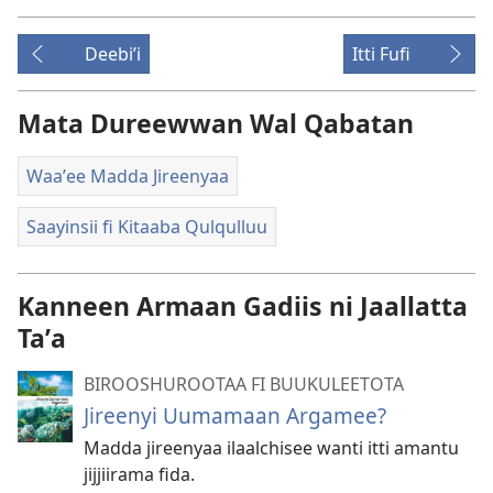
Deebiʼi
Itti Fufi
Mata Dureewwan Wal Qabatan
Waaʼee Madda Jireenyaa
Saayinsii fi Kitaaba Qulqulluu
Kanneen Armaan Gadiis ni Jaallatta
Taʼa
BIROOSHUROOTAA FI BUUKULEETOTA
Jireenyi Uumamaan Argamee?
Madda jireenyaa ilaalchisee wanti itti amantu
jijjiirama fida.