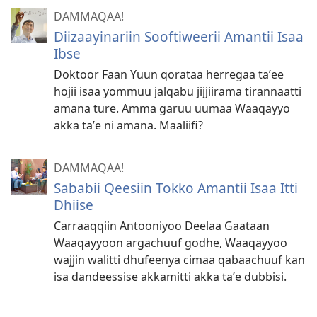
DAMMAQAA!
Diizaayinariin Sooftiweerii Amantii Isaa
Ibse
Doktoor Faan Yuun qorataa herregaa taʼee
hojii isaa yommuu jalqabu jijjiirama tirannaatti
amana ture. Amma garuu uumaa Waaqayyo
akka taʼe ni amana. Maaliifi?
DAMMAQAA!
Sababii Qeesiin Tokko Amantii Isaa Itti
Dhiise
Carraaqqiin Antooniyoo Deelaa Gaataan
Waaqayyoon argachuuf godhe, Waaqayyoo
wajjin walitti dhufeenya cimaa qabaachuuf kan
isa dandeessise akkamitti akka t⁠a⁠ʼe dubbisi.