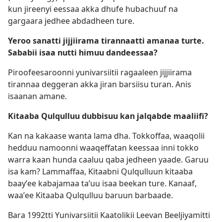
kun jireenyi eessaa akka dhufe hubachuuf na
gargaara jedhee abdadheen ture.
Yeroo sanatti jijjiirama tirannaatti amanaa turte.
Sababii isaa nutti himuu dandeessaa?
Piroofeesaroonni yunivarsiitii ragaaleen jijjiirama
tirannaa deggeran akka jiran barsiisu turan. Anis
isaanan amane.
Kitaaba Qulqulluu dubbisuu kan jalqabde maaliifi?
Kan na kakaase wanta lama dha. Tokkoffaa, waaqolii
hedduu namoonni waaqeffatan keessaa inni tokko
warra kaan hunda caaluu qaba jedheen yaade. Garuu
isa kam? Lammaffaa, Kitaabni Qulqulluun kitaaba
baayʼee kabajamaa taʼuu isaa beekan ture. Kanaaf,
waaʼee Kitaaba Qulqulluu baruun barbaade.
Bara 1992⁠tti Yunivarsiitii Kaatolikii Leevan Beeljiyamitti