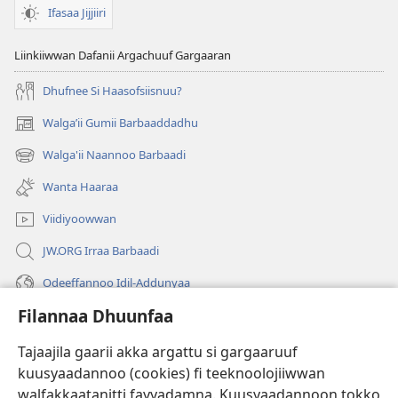
Ifasaa Jijjiiri
Liinkiiwwan Dafanii Argachuuf Gargaaran
Dhufnee Si Haasofsiisnuu?
Walgaʼii Gumii Barbaaddadhu
(opens
new
Walga'ii Naannoo Barbaadi
(opens
window)
new
Wanta Haaraa
window)
Viidiyoowwan
JW.ORG Irraa Barbaadi
Odeeffannoo Idil-Addunyaa
Filannaa Dhuunfaa
Gargaarsa
Tajaajila gaarii akka argattu si gargaaruuf
Buusii
(opens
kuusyaadannoo (cookies) fi teeknoolojiiwwan
new
walfakkaatanitti fayyadamna. Kuusyaadannoon tokko