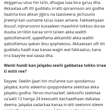
deggeruu utuu hin taʼin, dhugaa isaa bira gaʼuu dha.
Akkaataa ulfi itti guddatu irratti qorannoon ani godhe
ilaalcha koo akkan jijjiiru na taasiseera; jechuunis
jireenyi kan uumame taʼuu isaan amane. Fakkeenyaan
ibsuuf, injinaroonni kutaaleen maashinii tokkoo duraa
duuba sirriitiin karaa sirrii taʼeen akka walitti
qabsiifamaniif, qajeelfama akkamitti akka walitti
qabsiifamuu qaban ibsu qopheessu. Akkaataan ulfi itti
guddatu haalli isaa kanaa wajjin wal fakkaatus, kana
irra baayʼee wal xaxaa dha.
Wanti hundi kan jalqabu seelii gabbataa tokko irraa
ti mitii ree?
Eeyyee. Seeliin ijaan hin mulʼanne sun qoodamuu
jalqaba; kunis adeemsi qoqqoodama seelotaa akka
jalqabu godha. Yeroo murtaaʼeef, lakkoofsi seelotaa
saʼaatii 12 hanga 24 keessatti dachaadhaan dabalaa
deema. Jalqaba sadarkaa kanaa irratti seelonni
isteem
2