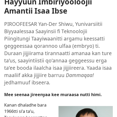
Hayyuun Imbiriyooloojii
Amantii Isaa Ibse
PIROOFEESAR Yan-Der Shiwu, Yunivarsiitii
Biyyaalessaa Saayinsii fi Teknoolojii
Piingitungi Taayiwaanitti argamu keessatti
geggeessaa qorannoo ulfaa (embryo) ti.
Duraan jijjiirama tirannaatti amanaa kan ture
taʼus, saayintiistii qoʼannaa geggeessu erga
taʼee booda ilaalcha isaa jijjiireera. Yaada isaa
maaliif akka jijjiire barruu
Dammaqaa!
jedhamuuf ibseera
.
Mee seenaa jireenyaa kee muraasa nutti himi.
Kanan dhaladhe bara
1966⁠tti siʼa taʼu,