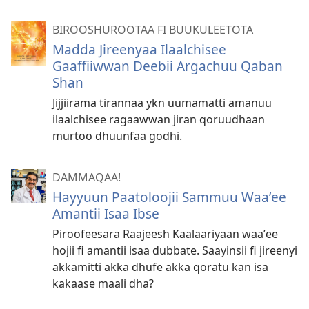
BIROOSHUROOTAA FI BUUKULEETOTA
Madda Jireenyaa Ilaalchisee
Gaaffiiwwan Deebii Argachuu Qaban
Shan
Jijjiirama tirannaa ykn uumamatti amanuu
ilaalchisee ragaawwan jiran qoruudhaan
murtoo dhuunfaa godhi.
DAMMAQAA!
Hayyuun Paatoloojii Sammuu Waaʼee
Amantii Isaa Ibse
Piroofeesara Raajeesh Kaalaariyaan waaʼee
hojii fi amantii isaa dubbate. Saayinsii fi jireenyi
akkamitti akka dhufe akka qoratu kan isa
kakaase maali dha?