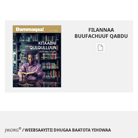
FILANNAA
BUUFACHUUF QABDU
Filannaawwan
barreeffamoota
buufachuuf
qabdu
DAMMAQAA!
Kitaabni
Qulqulluun
Kitaaba
Gaarii
Qofa
Dhaa?
®
JW.ORG
/ WEEBSAAYITII DHUGAA BAATOTA YIHOWAA