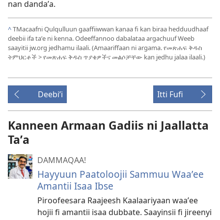
nan dandaʼa.
^
TMacaafni Qulqulluun gaaffiiwwan kanaa fi kan biraa hedduudhaaf
deebii ifa taʼe ni kenna. Odeeffannoo dabalataa argachuuf Weeb
saayitii jw.org jedhamu ilaali. (Amaariffaan ni argama. የመጽሐፍ ቅዱስ
ትምህርቶች > የመጽሐፍ ቅዱስ ጥያቄዎችና መልሶቻቸው kan jedhu jalaa ilaali.)
Deebiʼi
Itti Fufi
Kanneen Armaan Gadiis ni Jaallatta
Taʼa
DAMMAQAA!
Hayyuun Paatoloojii Sammuu Waaʼee
Amantii Isaa Ibse
Piroofeesara Raajeesh Kaalaariyaan waaʼee
hojii fi amantii isaa dubbate. Saayinsii fi jireenyi