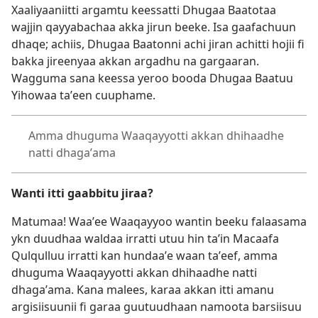
Xaaliyaaniitti argamtu keessatti Dhugaa Baatotaa
wajjin qayyabachaa akka jirun beeke. Isa gaafachuun
dhaqe; achiis, Dhugaa Baatonni achi jiran achitti hojii fi
bakka jireenyaa akkan argadhu na gargaaran.
Wagguma sana keessa yeroo booda Dhugaa Baatuu
Yihowaa taʼeen cuuphame.
Amma dhuguma Waaqayyotti akkan dhihaadhe
natti dhagaʼama
Wanti itti gaabbitu jiraa?
Matumaa! Waaʼee Waaqayyoo wantin beeku falaasama
ykn duudhaa waldaa irratti utuu hin taʼin Macaafa
Qulqulluu irratti kan hundaaʼe waan taʼeef, amma
dhuguma Waaqayyotti akkan dhihaadhe natti
dhagaʼama. Kana malees, karaa akkan itti amanu
argisiisuunii fi garaa guutuudhaan namoota barsiisuu