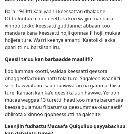
Bara 1943tti Xaaliyaanii keessattan dhaladhe.
Obbolootaa fi obboleettota koo wajjin mandara
xinnoo tokko keessatti guddanne; abbaan koo
mandara kana keessatti hojii qonnaa fi hojii mukaa
hojjeta ture. Warri keenya amantii Kaatolikii akka
gaariitti nu barsiisaniiru.
Qeesii taʼuu kan barbaadde maaliifi?
Ijoollummaa kootti, waldaa keessatti qeesota
dhaggeeffachuun natti tola ture. Sagaleen isaanii fi
sirni hawwataan isaan raawwatan na gammachiisa
ture. Kanaan kan kaʼe qeesii taʼuun hawwe. Yeroon
mucaa waggaa 13 turetti, haati koo mana barumsaa
keessa bulamuu fi barumsa qeesummaa olaanaatiif
dhiirota xixinnoo qopheessutti na galchite.
Leenjiin fudhattu Macaafa Qulqulluu qayyabachuu
kan dabalatu turee?