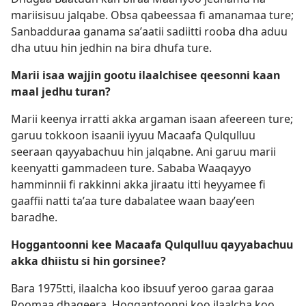
mariisisuu jalqabe. Obsa qabeessaa fi amanamaa ture;
Sanbadduraa ganama saʼaatii sadiitti rooba dha aduu
dha utuu hin jedhin na bira dhufa ture.
Marii isaa wajjin gootu ilaalchisee qeesonni kaan
maal jedhu turan?
Marii keenya irratti akka argaman isaan afeereen ture;
garuu tokkoon isaanii iyyuu Macaafa Qulqulluu
seeraan qayyabachuu hin jalqabne. Ani garuu marii
keenyatti gammadeen ture. Sababa Waaqayyo
hamminnii fi rakkinni akka jiraatu itti heyyamee fi
gaaffii natti taʼaa ture dabalatee waan baayʼeen
baradhe.
Hoggantoonni kee Macaafa Qulqulluu qayyabachuu
akka dhiistu si hin gorsinee?
Bara 1975tti, ilaalcha koo ibsuuf yeroo garaa garaa
Roomaa dhaqeera. Hoggantoonni koo ilaalcha koo