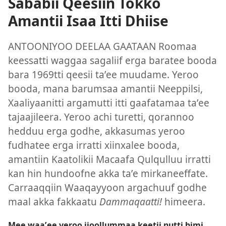
Sababii Qeesiin Tokko
Amantii Isaa Itti Dhiise
ANTOONIYOO DEELAA GAATAAN Roomaa
keessatti waggaa sagaliif erga baratee booda
bara 1969tti qeesii taʼee muudame. Yeroo
booda, mana barumsaa amantii Neeppilsi,
Xaaliyaanitti argamutti itti gaafatamaa taʼee
tajaajileera. Yeroo achi turetti, qorannoo
hedduu erga godhe, akkasumas yeroo
fudhatee erga irratti xiinxalee booda,
amantiin Kaatolikii Macaafa Qulqulluu irratti
kan hin hundoofne akka taʼe mirkaneeffate.
Carraaqqiin Waaqayyoon argachuuf godhe
maal akka fakkaatu
Dammaqaatti!
himeera.
Mee waaʼee yeroo ijoollummaa keetii nutti himi.