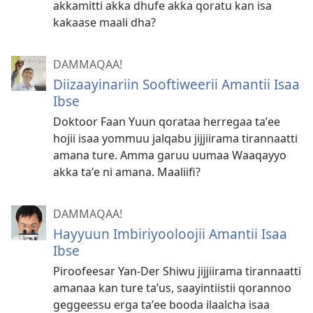
akkamitti akka dhufe akka qoratu kan isa
kakaase maali dha?
DAMMAQAA!
Diizaayinariin Sooftiweerii Amantii Isaa
Ibse
Doktoor Faan Yuun qorataa herregaa taʼee
hojii isaa yommuu jalqabu jijjiirama tirannaatti
amana ture. Amma garuu uumaa Waaqayyo
akka taʼe ni amana. Maaliifi?
DAMMAQAA!
Hayyuun Imbiriyooloojii Amantii Isaa
Ibse
Piroofeesar Yan-Der Shiwu jijjiirama tirannaatti
amanaa kan ture taʼus, saayintiistii qorannoo
geggeessu erga taʼee booda ilaalcha isaa