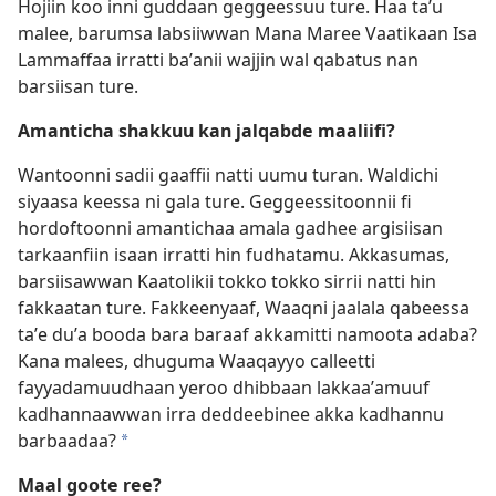
Hojiin koo inni guddaan geggeessuu ture. Haa taʼu
malee, barumsa labsiiwwan Mana Maree Vaatikaan Isa
Lammaffaa irratti baʼanii wajjin wal qabatus nan
barsiisan ture.
Amanticha shakkuu kan jalqabde maaliifi?
Wantoonni sadii gaaffii natti uumu turan. Waldichi
siyaasa keessa ni gala ture. Geggeessitoonnii fi
hordoftoonni amantichaa amala gadhee argisiisan
tarkaanfiin isaan irratti hin fudhatamu. Akkasumas,
barsiisawwan Kaatolikii tokko tokko sirrii natti hin
fakkaatan ture. Fakkeenyaaf, Waaqni jaalala qabeessa
taʼe duʼa booda bara baraaf akkamitti namoota adaba?
Kana malees, dhuguma Waaqayyo calleetti
fayyadamuudhaan yeroo dhibbaan lakkaaʼamuuf
kadhannaawwan irra deddeebinee akka kadhannu
barbaadaa?
*
Maal goote ree?