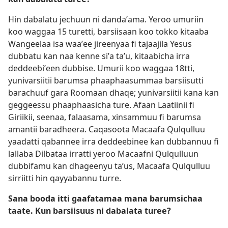
Hin dabalatu jechuun ni dandaʼama. Yeroo umuriin
koo waggaa 15 turetti, barsiisaan koo tokko kitaaba
Wangeelaa isa waaʼee jireenyaa fi tajaajila Yesus
dubbatu kan naa kenne siʼa taʼu, kitaabicha irra
deddeebiʼeen dubbise. Umurii koo waggaa 18tti,
yunivarsiitii barumsa phaaphaasummaa barsiisutti
barachuuf gara Roomaan dhaqe; yunivarsiitii kana kan
geggeessu phaaphaasicha ture. Afaan Laatiinii fi
Giriikii, seenaa, falaasama, xinsammuu fi barumsa
amantii baradheera. Caqasoota Macaafa Qulqulluu
yaadatti qabannee irra deddeebinee kan dubbannuu fi
lallaba Dilbataa irratti yeroo Macaafni Qulqulluun
dubbifamu kan dhageenyu taʼus, Macaafa Qulqulluu
sirriitti hin qayyabannu turre.
Sana booda itti gaafatamaa mana barumsichaa
taate. Kun barsiisuus ni dabalata turee?