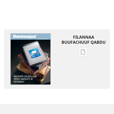
FILANNAA
BUUFACHUUF QABDU
Filannaawwan
barreeffamoota
buufachuuf
qabdu
DAMMAQAA!
Macaafni
Qulqulluun
Yeroo
Ha⁠r⁠ʼaatti
Ni