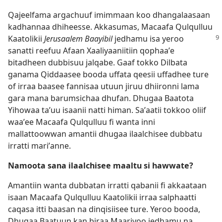
Qajeelfama argachuuf imimmaan koo dhangalaasaan
kadhannaa dhiheesse. Akkasumas, Macaafa Qulqulluu
Kaatolikii
Jerusaalem
Baayibil
jedhamu isa yeroo
sanatti reefuu Afaan Xaaliyaaniitiin qophaaʼe
bitadheen dubbisuu jalqabe. Gaaf tokko Dilbata
ganama Qiddaasee booda uffata qeesii uffadhee ture
of irraa baasee fannisaa utuun jiruu dhiironni lama
gara mana barumsichaa dhufan. Dhugaa Baatota
Yihowaa taʼuu isaanii natti himan. Saʼaatii tokkoo oliif
waaʼee Macaafa Qulqulluu fi wanta inni
mallattoowwan amantii dhugaa ilaalchisee dubbatu
irratti mariʼanne.
Namoota sana ilaalchisee maaltu si hawwate?
Amantiin wanta dubbatan irratti qabanii fi akkaataan
isaan Macaafa Qulqulluu Kaatolikii irraa salphaatti
caqasa itti baasan na dinqisiisee ture. Yeroo booda,
Dhugaa Baatuun kan biraa Maariyoo jedhamu na