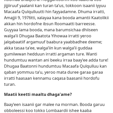
jijjiiruuf yaalanii kan turan taʼus, tokkoon isaanii iyyuu
Macaafa Qulqulluutti hin fayyadamne. Dhuma irratti,
Amajjii 9, 1976tti, xalayaa kana booda amantii Kaatolikii
akkan hin hordofne ibsun Roomaatti barreesse.
Guyyaa lama booda, mana barumsichaa dhiiseen
walgaʼii Dhugaa Baatota Yihowaa irratti yeroo
jalqabaatiif argamuuf baabura yaabbadhee deeme;
akka tasaa taʼee, walgaʼiin kun walgaʼii guddaa
gumiiwwan hedduun irratti argaman ture. Wanti
hundumtuu wantan ani beeku irraa baayʼee adda ture!
Dhugaa Baatonni hundumtuu Macaafa Qulqulluu kan
qaban yommuu taʼu, yeroo mata duree garaa garaa
irratti haasaan kennamu caqasa baasanii hordofu
turan.
Maatii keetti maaltu dhagaʼame?
Baayʼeen isaanii gar malee na morman. Booda garuu
obboleessi koo tokko Lombaardii ishee kaaba