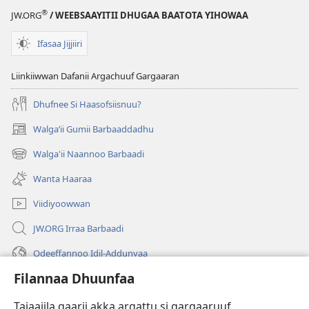
Fayyadaa?
®
JW.ORG
/ WEEBSAAYITII DHUGAA BAATOTA YIHOWAA
Ifasaa Jijjiiri
Liinkiiwwan Dafanii Argachuuf Gargaaran
Dhufnee Si Haasofsiisnuu?
Walgaʼii Gumii Barbaaddadhu
(opens
new
Walga'ii Naannoo Barbaadi
(opens
window)
new
Wanta Haaraa
window)
Viidiyoowwan
JW.ORG Irraa Barbaadi
Odeeffannoo Idil-Addunyaa
Filannaa Dhuunfaa
Gargaarsa
Tajaajila gaarii akka argattu si gargaaruuf