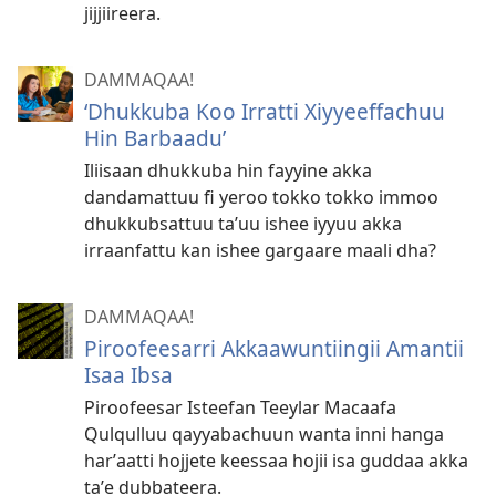
jijjiireera.
DAMMAQAA!
‘Dhukkuba Koo Irratti Xiyyeeffachuu
Hin Barbaadu’
Iliisaan dhukkuba hin fayyine akka
dandamattuu fi yeroo tokko tokko immoo
dhukkubsattuu t⁠a⁠ʼuu ishee iyyuu akka
irraanfattu kan ishee gargaare maali dha?
DAMMAQAA!
Piroofeesarri Akkaawuntiingii Amantii
Isaa Ibsa
Piroofeesar Isteefan Teeylar Macaafa
Qulqulluu qayyabachuun wanta inni hanga
harʼaatti hojjete keessaa hojii isa guddaa akka
taʼe dubbateera.