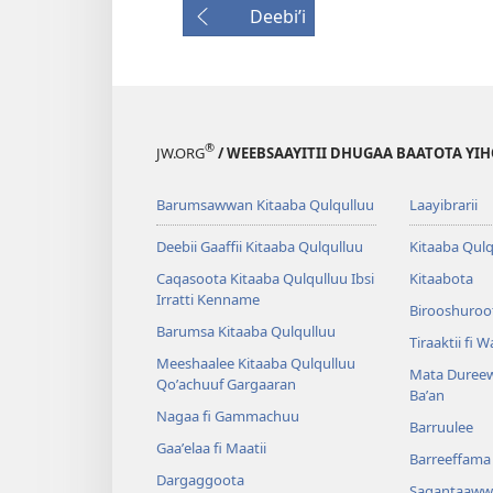
Deebiʼi
®
JW.ORG
/ WEEBSAAYITII DHUGAA BAATOTA YI
Barumsawwan Kitaaba Qulqulluu
Laayibrarii
Deebii Gaaffii Kitaaba Qulqulluu
Kitaaba Qulq
Caqasoota Kitaaba Qulqulluu Ibsi
Kitaabota
Irratti Kenname
Birooshuroot
Barumsa Kitaaba Qulqulluu
Tiraaktii fi 
Meeshaalee Kitaaba Qulqulluu
Mata Dureew
Qoʼachuuf Gargaaran
Baʼan
Nagaa fi Gammachuu
Barruulee
Gaaʼelaa fi Maatii
Barreeffama 
Dargaggoota
Sagantaaww