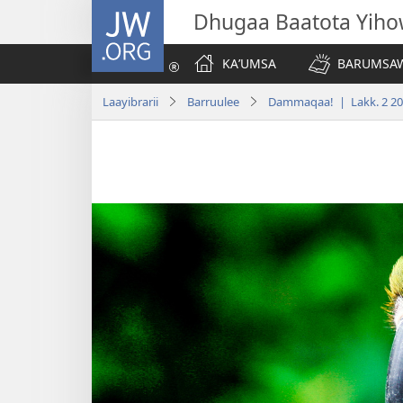
JW.ORG
Dhugaa Baatota Yih
KAʼUMSA
BARUMSAW
Laayibrarii
Barruulee
Dammaqaa! | Lakk. 2 2