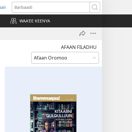
Gali
opens
Barbaadi
new
WAAʼEE KEENYA
indow)
AFAAN FILADHU