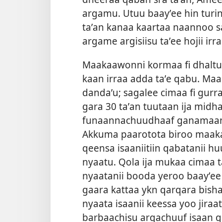
argamu. Utuu baayʼee hin tur
taʼan kanaa kaartaa naannoo sa
argame argisiisu taʼee hojii irr
Maakaawonni kormaa fi dhaltuu
kaan irraa adda taʼe qabu. M
dandaʼu; sagalee cimaa fi gur
gara 30 taʼan tuutaan ija midha
funaannachuudhaaf ganamaan m
Akkuma paarotota biroo maakaa
qeensa isaaniitiin qabatanii hu
nyaatu. Qola ija mukaa cimaa ta
nyaatanii booda yeroo baayʼe
gaara kattaa ykn qarqara bisha
nyaata isaanii keessa yoo jira
barbaachisu argachuuf isaan g