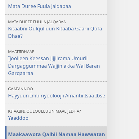
Qulqulluun
Mata Duree Fuula Jalqabaa
Kitaaba
Gaarii
MATA DUREE FUULA JALQABAA
Qofa
Kitaabni Qulqulluun Kitaaba Gaarii Qofa
Dhaa?
Dhaa?
MAATIIDHAAF
Ijoolleen Keessan Jijjiirama Umurii
Dargaggummaa Wajjin akka Wal Baran
Gargaaraa
GAAFANNOO
Hayyuun Imbiriyooloojii Amantii Isaa Ibse
KITAABNI QULQULLUUN MAAL JEDHA?
Yaaddoo
Maakaawota Qalbii Namaa Hawwatan