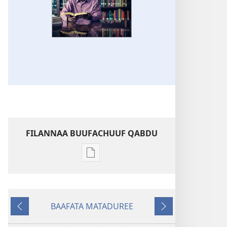
FILANNAA BUUFACHUUF QABDU
Filannaawwan
barreeffamoota
buufachuuf
qabdu
BAAFATA MATADUREE
DAMMAQAA!
Deebiʼi
Itti
Kitaabni
Fufi