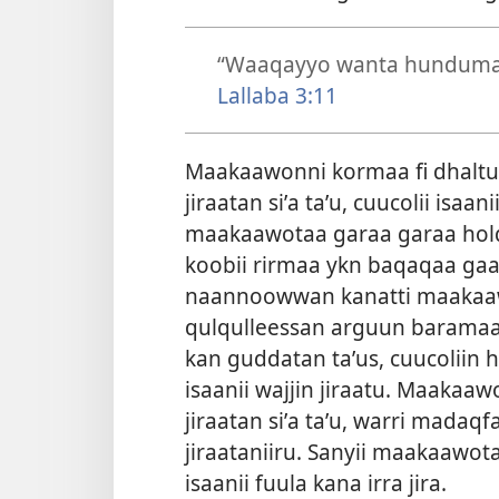
“Waaqayyo wanta hundumaa
Lallaba 3:11
Maakaawonni kormaa fi dhaltuu
jiraatan siʼa taʼu, cuucolii
isaani
maakaawotaa garaa garaa holqa
koobii rirmaa ykn baqaqaa gaar
naannoowwan kanatti maakaa
qulqulleessan arguun baramaa d
kan guddatan taʼus, cuucoliin
isaanii wajjin jiraatu. Maaka
jiraatan siʼa taʼu, warri mada
jiraataniiru. Sanyii maakaawot
isaanii fuula kana irra jira.