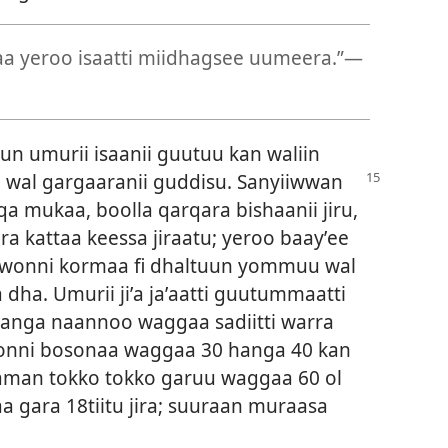
 yeroo isaatti miidhagsee uumeera.”—
n umurii isaanii guutuu kan waliin
i wal gargaaranii guddisu. Sanyiiwwan
 mukaa, boolla qarqara bishaanii jiru,
a kattaa keessa jiraatu; yeroo baayʼee
wonni kormaa fi dhaltuun yommuu wal
ha. Umurii jiʼa jaʼaatti guutummaatti
 hanga naannoo waggaa sadiitti warra
awonni bosonaa waggaa 30 hanga 40 kan
qfaman tokko tokko garuu waggaa 60 ol
aa gara 18tiitu jira; suuraan muraasa