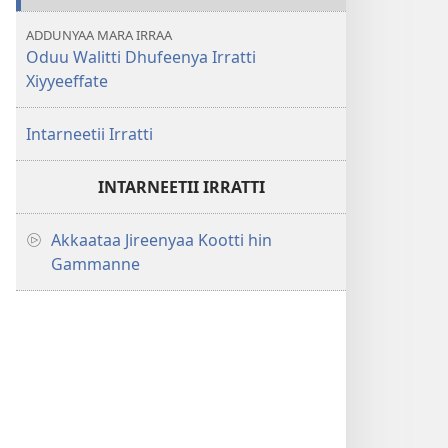
ADDUNYAA MARA IRRAA
Oduu Walitti Dhufeenya Irratti
Xiyyeeffate
Intarneetii Irratti
INTARNEETII IRRATTI
Akkaataa Jireenyaa Kootti hin
Gammanne