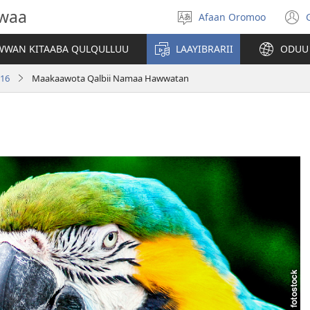
owaa
Afaan Oromoo
Afaan
(
filadhu
WAN KITAABA QULQULLUU
LAAYIBRARII
ODUU
w
016
Maakaawota Qalbii Namaa Hawwatan