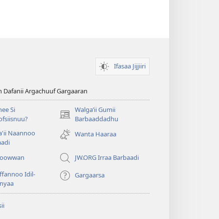
Ifasaa Jijjiiri
n Dafanii Argachuuf Gargaaran
ee Si
Walgaʼii Gumii
(opens
fsiisnuu?
Barbaaddadhu
new
'ii Naannoo
Wanta Haaraa
window)
aadi
iyoowwan
JW.ORG Irraa Barbaadi
fannoo Idil-
Gargaarsa
nyaa
ii