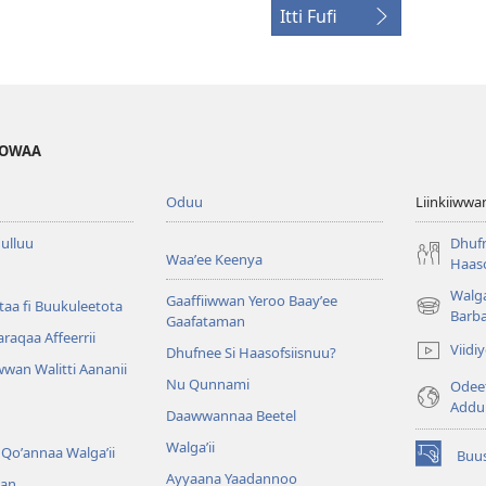
Itti Fufi
HOWAA
Oduu
Liinkiiwwa
ulluu
Dhufn
Waaʼee Keenya
Haaso
Walga
Gaaffiiwwan Yeroo Baayʼee
aa fi Buukuleetota
(opens
Barb
Gaafataman
new
Waraqaa Affeerrii
Viid
Dhufnee Si Haasofsiisnuu?
window)
wan Walitti Aananii
Nu Qunnami
Odeef
Addu
Daawwannaa Beetel
Walga’ii
Qoʼannaa Walgaʼii
Buus
(opens
Ayyaana Yaadannoo
an