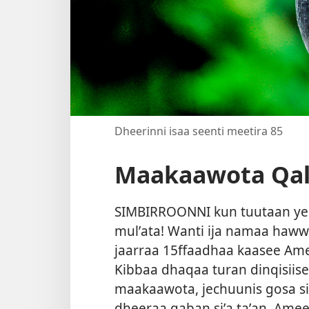
Dheerinni isaa seenti meetira 85
Maakaawota Qa
SIMBIRROONNI kun tuutaan yero
mulʼata! Wanti ija namaa haw
jaarraa 15⁠ffaadhaa kaasee Am
Kibbaa dhaqaa turan dinqisiise
maakaawota, jechuunis gosa si
dheeraa qaban siʼa taʼan, Amee