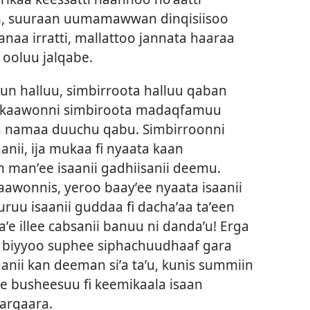
in, suuraan uumamawwan dinqisiisoo
naa irratti, mallattoo jannata haaraa
a ooluu jalqabe.
n halluu, simbirroota halluu qaban
aakaawonni simbiroota madaqfamuu
ra namaa duuchu qabu. Simbirroonni
anii, ija mukaa fi nyaata kaan
anʼee isaanii gadhiisanii deemu.
wonnis, yeroo baayʼee nyaata isaanii
uruu isaanii guddaa fi dachaʼaa taʼeen
ʼe illee cabsanii banuu ni dandaʼu! Erga
e biyyoo suphee siphachuudhaaf gara
anii kan deeman siʼa taʼu, kunis summiin
ate busheesuu fi keemikaala isaan
argaara.