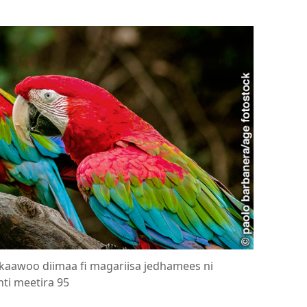
aawoo diimaa fi magariisa jedhamees ni
ti meetira 95