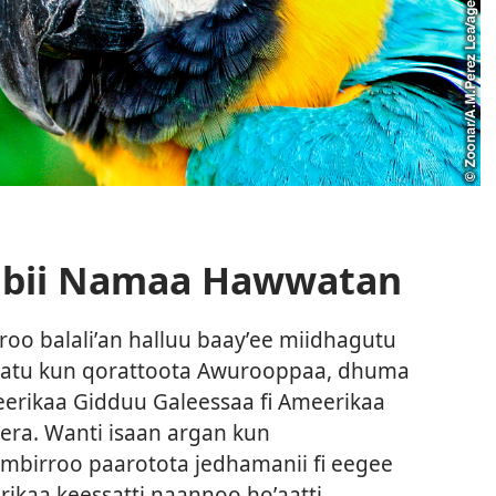
lbii Namaa Hawwatan
o balaliʼan halluu baayʼee miidhagutu
watu kun qorattoota Awurooppaa, dhuma
eerikaa Gidduu Galeessaa fi Ameerikaa
era. Wanti isaan argan kun
mbirroo paarotota jedhamanii fi eegee
rikaa keessatti naannoo hoʼaatti