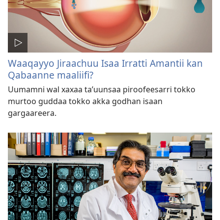
Waaqayyo Jiraachuu Isaa Irratti Amantii kan
Qabaanne maaliifi?
Uumamni wal xaxaa taʼuunsaa piroofeesarri tokko
murtoo guddaa tokko akka godhan isaan
gargaareera.