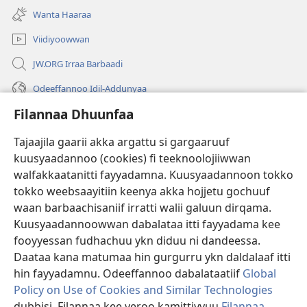
new
Wanta Haaraa
window)
Viidiyoowwan
JW.ORG Irraa Barbaadi
Odeeffannoo Idil-Addunyaa
Filannaa Dhuunfaa
Gargaarsa
Tajaajila gaarii akka argattu si gargaaruuf
Buusii
(opens
kuusyaadannoo (cookies) fi teeknoolojiiwwan
new
walfakkaatanitti fayyadamna. Kuusyaadannoon tokko
window)
"LAAYIBRARII INTARNEETIIRRAA"
tokko weebsaayitiin keenya akka hojjetu gochuuf
(opens
new
waan barbaachisaniif irratti walii galuun dirqama.
®
JW Hub
window)
(opens
Kuusyaadannoowwan dabalataa itti fayyadama kee
new
fooyyessan fudhachuu ykn diduu ni dandeessa.
Appilikeeshinii
JW Library
window)
Daataa kana matumaa hin gurgurru ykn daldalaaf itti
hin fayyadamnu. Odeeffannoo dabalataatiif
Global
Policy on Use of Cookies and Similar Technologies
dubbisi. Filannaa kee yeroo kamittiyyuu
Filannaa