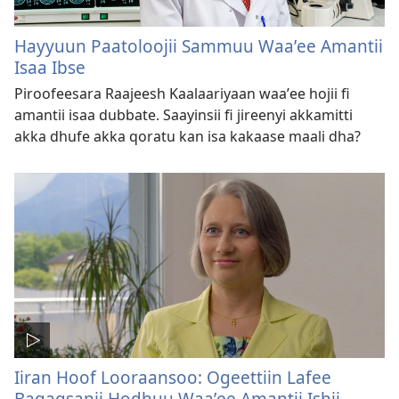
Hayyuun Paatoloojii Sammuu Waaʼee Amantii
Isaa Ibse
Piroofeesara Raajeesh Kaalaariyaan waaʼee hojii fi
amantii isaa dubbate. Saayinsii fi jireenyi akkamitti
akka dhufe akka qoratu kan isa kakaase maali dha?
Iiran Hoof Looraansoo: Ogeettiin Lafee
Baqaqsanii Hodhuu Waaʼee Amantii Ishii