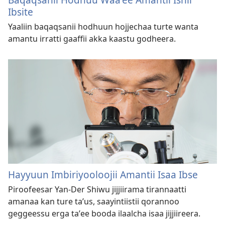
Ibsite
Yaaliin baqaqsanii hodhuun hojjechaa turte wanta
amantu irratti gaaffii akka kaastu godheera.
Hayyuun Imbiriyooloojii Amantii Isaa Ibse
Piroofeesar Yan-Der Shiwu jijjiirama tirannaatti
amanaa kan ture taʼus, saayintiistii qorannoo
geggeessu erga taʼee booda ilaalcha isaa jijjiireera.