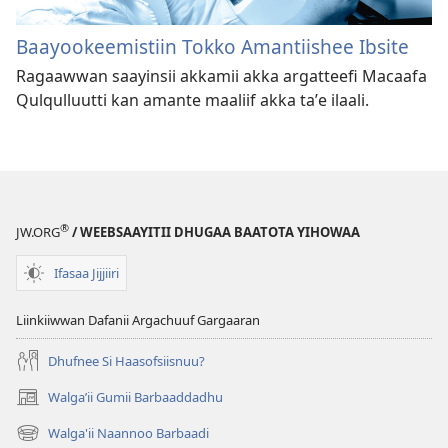
Baayookeemistiin Tokko Amantiishee Ibsite
Ragaawwan saayinsii akkamii akka argatteefi Macaafa
Qulqulluutti kan amante maaliif akka taʼe ilaali.
®
JW.ORG
/ WEEBSAAYITII DHUGAA BAATOTA YIHOWAA
Ifasaa Jijjiiri
Liinkiiwwan Dafanii Argachuuf Gargaaran
Dhufnee Si Haasofsiisnuu?
Walgaʼii Gumii Barbaaddadhu
(opens
new
Walga'ii Naannoo Barbaadi
(opens
window)