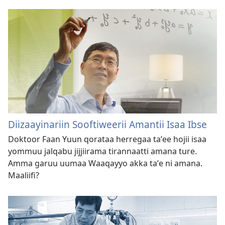
Diizaayinariin Sooftiweerii Amantii Isaa Ibse
Doktoor Faan Yuun qorataa herregaa taʼee hojii isaa
yommuu jalqabu jijjiirama tirannaatti amana ture.
Amma garuu uumaa Waaqayyo akka taʼe ni amana.
Maaliifi?