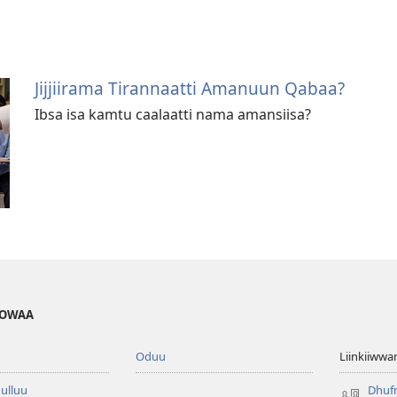
Jijjiirama Tirannaatti Amanuun Qabaa?
Ibsa isa kamtu caalaatti nama amansiisa?
HOWAA
Oduu
Liinkiiwwa
ulluu
Dhufn