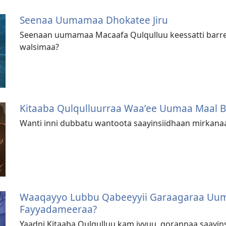
Seenaa Uumamaa Dhokatee Jiru
Seenaan uumamaa Macaafa Qulqulluu keessatti barreef
walsimaa?
Kitaaba Qulqulluurraa Waaʼee Uumaa Maal 
Wanti inni dubbatu wantoota saayinsiidhaan mirkanaa
Waaqayyo Lubbu Qabeeyyii Garaagaraa Uumuu
Fayyadameeraa?
Yaadni Kitaaba Qulqulluu kam iyyuu, qorannaa saayin