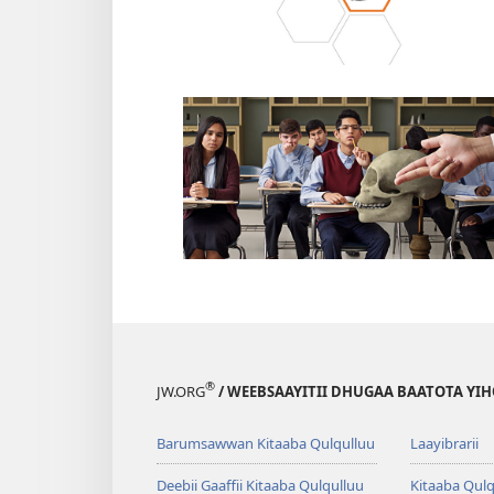
®
JW.ORG
/ WEEBSAAYITII DHUGAA BAATOTA YI
Barumsawwan Kitaaba Qulqulluu
Laayibrarii
Deebii Gaaffii Kitaaba Qulqulluu
Kitaaba Qulq