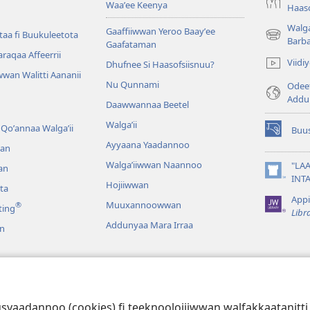
Waaʼee Keenya
Haaso
Walga
Gaaffiiwwan Yeroo Baayʼee
aa fi Buukuleetota
(opens
Barb
Gaafataman
new
Waraqaa Affeerrii
Viid
Dhufnee Si Haasofsiisnuu?
window)
wan Walitti Aananii
Nu Qunnami
Odeef
Addu
Daawwannaa Beetel
Walga’ii
Qoʼannaa Walgaʼii
Buus
(opens
Ayyaana Yaadannoo
an
new
window)
Walgaʼiiwwan Naannoo
"LAA
an
(opens
INT
Hojiiwwan
ta
new
Appi
window)
Muuxannoowwan
®
ting
Libr
Addunyaa Mara Irraa
n
galeedhaan
aba Qulqulluu Bifa
 kuusyaadannoo (cookies) fi teeknoolojiiwwan walfakkaatan