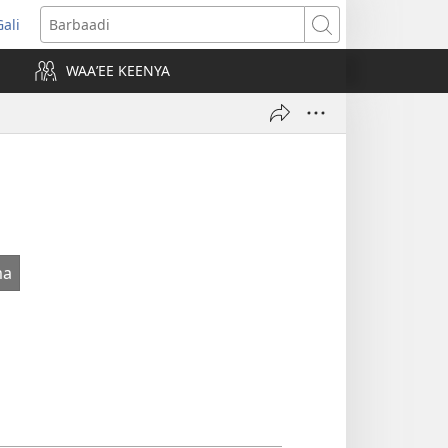
Gali
opens
Barbaadi
new
WAAʼEE KEENYA
indow)
ma