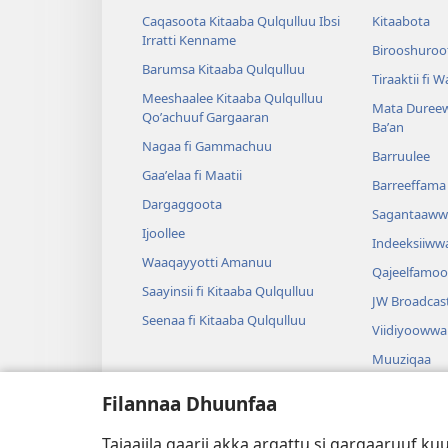
Caqasoota Kitaaba Qulqulluu Ibsi
Kitaabota
Irratti Kenname
Birooshuroot
Barumsa Kitaaba Qulqulluu
Tiraaktii fi 
Meeshaalee Kitaaba Qulqulluu
Mata Dureew
Qoʼachuuf Gargaaran
Baʼan
Nagaa fi Gammachuu
Barruulee
Gaaʼelaa fi Maatii
Barreeffama 
Dargaggoota
Sagantaaww
Ijoollee
Indeeksiiww
Waaqayyotti Amanuu
Qajeelfamoo
Saayinsii fi Kitaaba Qulqulluu
JW Broadcas
Seenaa fi Kitaaba Qulqulluu
Viidiyoowwa
Muuziqaa
Diraamaa Sa
Filannaa Dhuunfaa
Dubbisa Kita
Diraamaatiin
Tajaajila gaarii akka argattu si gargaaruuf