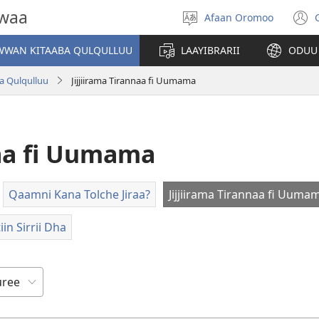
owaa
Afaan Oromoo
Afaan
(
filadhu
WAN KITAABA QULQULLUU
LAAYIBRARII
ODUU
w
ba Qulqulluu
Jijjiirama Tirannaa fi Uumama
naa fi Uumama
Qaamni Kana Tolche Jiraa?
Jijjiirama Tirannaa fi Uuma
in Sirrii Dha