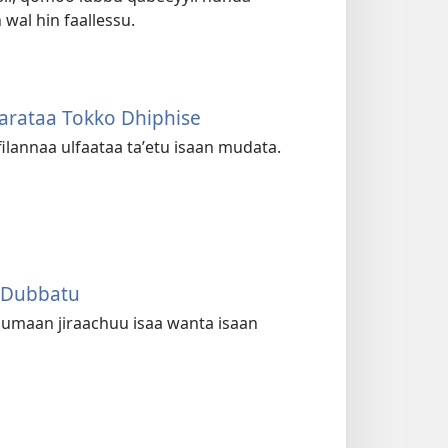
al hin faallessu.
rataa Tokko Dhiphise
lannaa ulfaataa taʼetu isaan mudata.
 Dubbatu
Uumaan jiraachuu isaa wanta isaan