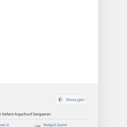
Ifasaa Jijjiiri
n Dafanii Argachuuf Gargaaran
ee Si
Walgaʼii Gumii