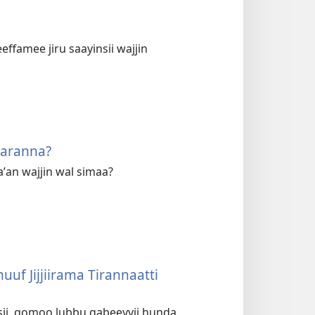
famee jiru saayinsii wajjin
Baranna?
ʼan wajjin wal simaa?
f Jijjiirama Tirannaatti
sii, qomoo lubbu qabeeyyii hunda