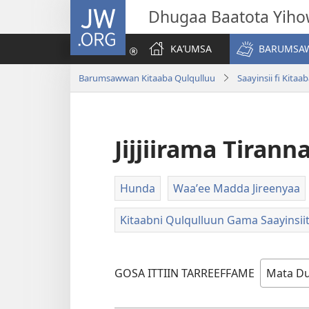
JW.ORG
Dhugaa Baatota Yih
KAʼUMSA
BARUMSAW
Barumsawwan Kitaaba Qulqulluu
Saayinsii fi Kitaa
Jijjiirama Tiran
Hunda
Waaʼee Madda Jireenyaa
Kitaabni Qulqulluun Gama Saayinsiiti
GOSA ITTIIN TARREEFFAME