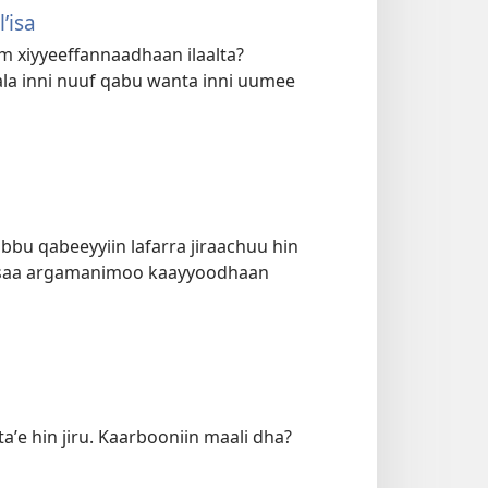
ʼisa
iyyeeffannaadhaan ilaalta?
la inni nuuf qabu wanta inni uumee
bbu qabeeyyiin lafarra jiraachuu hin
asaa argamanimoo kaayyoodhaan
aʼe hin jiru. Kaarbooniin maali dha?