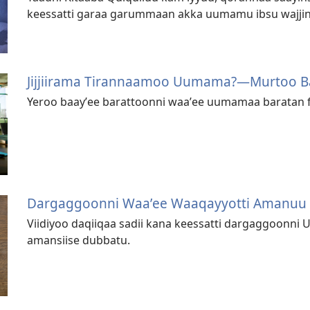
keessatti garaa garummaan akka uumamu ibsu wajjin w
Jijjiirama Tirannaamoo Uumama?—Murtoo Ba
Yeroo baayʼee barattoonni waaʼee uumamaa baratan fi
Dargaggoonni Waaʼee Waaqayyotti Amanuu
Viidiyoo daqiiqaa sadii kana keessatti dargaggoonni 
amansiise dubbatu.