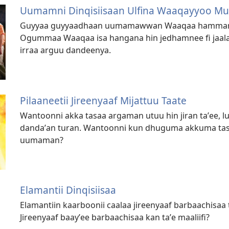
Uumamni Dinqisiisaan Ulfina Waaqayyoo Mul
Guyyaa guyyaadhaan uumamawwan Waaqaa hammam x
Ogummaa Waaqaa isa hangana hin jedhamnee fi jaala
irraa arguu dandeenya.
Pilaaneetii Jireenyaaf Mijattuu Taate
Wantoonni akka tasaa argaman utuu hin jiran taʼee, lu
dandaʼan turan. Wantoonni kun dhuguma akkuma t
uumaman?
Elamantii Dinqisiisaa
Elamantiin kaarboonii caalaa jireenyaaf barbaachisaa t
Jireenyaaf baayʼee barbaachisaa kan taʼe maaliifi?