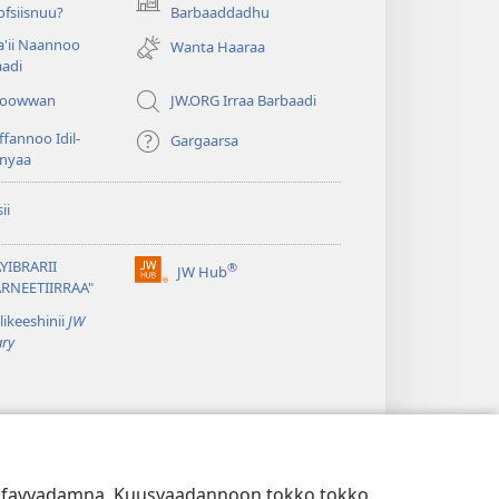
(opens
fsiisnuu?
Barbaaddadhu
new
'ii Naannoo
Wanta Haaraa
window)
aadi
iyoowwan
JW.ORG Irraa Barbaadi
fannoo Idil-
Gargaarsa
nyaa
ii
YIBRARII
®
JW Hub
(opens
ARNEETIIRRAA"
new
likeeshinii
JW
window)
ary
itti fayyadamna. Kuusyaadannoon tokko tokko