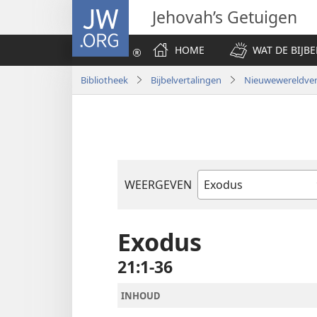
JW.ORG
Jehovah’s Getuigen
HOME
WAT DE BIJBE
Bibliotheek
Bijbelvertalingen
Nieuwewereldvert
WEERGEVEN
Bijbelboek
Exodus
21:1-36
INHOUD