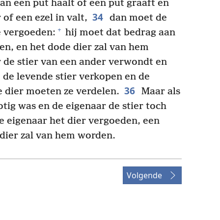
an een put haalt of een put graaft en
34
 of een ezel in valt,
dan moet de
+
e vergoeden:
hij moet dat bedrag aan
len, en het dode dier zal van hem
 de stier van een ander verwondt en
e de levende stier verkopen en de
36
 dier moeten ze verdelen.
Maar als
otig was en de eigenaar de stier toch
e eigenaar het dier vergoeden, een
e dier zal van hem worden.
Volgende