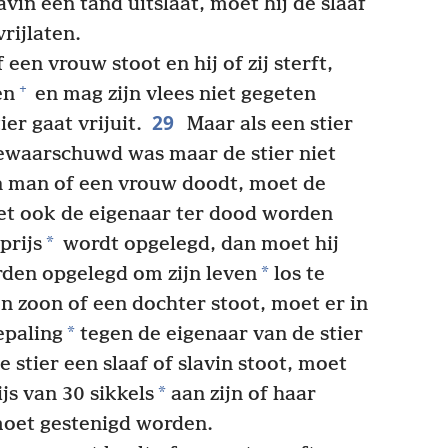
lavin een tand uitslaat, moet hij de slaaf
rijlaten.
een vrouw stoot en hij of zij sterft,
+
en
en mag zijn vlees niet gegeten
29
er gaat vrijuit.
Maar als een stier
gewaarschuwd was maar de stier niet
en man of een vrouw doodt, moet de
et ook de eigenaar ter dood worden
*
prijs
wordt opgelegd, dan moet hij
*
rden opgelegd om zijn leven
los te
en zoon of een dochter stoot, moet er in
*
epaling
tegen de eigenaar van de stier
e stier een slaaf of slavin stoot, moet
*
js van 30 sikkels
aan zijn of haar
moet gestenigd worden.