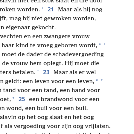
 slavin met een stok slaat en die door
21
+
wroken worden.
Maar als hij nog
ijft, mag hij niet gewroken worden,
ijn eigenaar gekocht.
vechten en een zwangere vrouw
+
*
 haar kind te vroeg geboren wordt,
 moet de dader de schadevergoeding
n de vrouw hem oplegt. Hij moet die
23
+
ters betalen.
Maar als er wel
+
*
n geldt: een leven voor een leven,
 tand voor een tand, een hand voor
25
+
oet,
een brandwond voor een
 wond, een buil voor een buil.
 slavin op het oog slaat en het oog
f als vergoeding voor zijn oog vrijlaten.