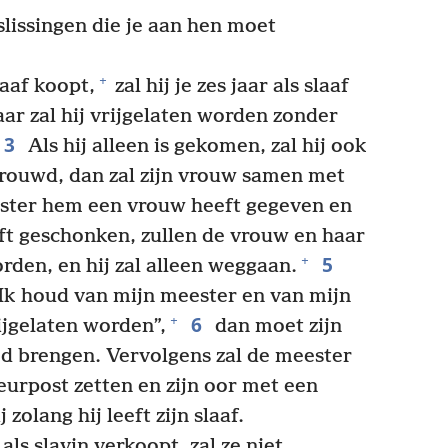
eslissingen die je aan hen moet
+
aaf koopt,
zal hij je zes jaar als slaaf
ar zal hij vrijgelaten worden zonder
3
Als hij alleen is gekomen, zal hij ook
trouwd, dan zal zijn vrouw samen met
ester hem een vrouw heeft gegeven en
ft geschonken, zullen de vrouw en haar
5
+
den, en hij zal alleen weggaan.
“Ik houd van mijn meester en van mijn
6
+
ijgelaten worden”,
dan moet zijn
 brengen. Vervolgens zal de meester
eurpost zetten en zijn oor met een
zolang hij leeft zijn slaaf.
ls slavin verkoopt, zal ze niet