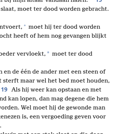
m bij mijn altaar vandaan halen.
 slaat, moet ter dood worden gebracht.
+
ntvoert,
moet hij ter dood worden
ocht heeft of hem nog gevangen blijkt
*
moeder vervloekt,
moet ter dood
 en de één de ander met een steen of
et sterft maar wel het bed moet houden,
19
Als hij weer kan opstaan en met
ond kan lopen, dan mag degene die hem
t worden. Wel moet hij de gewonde man
genezen is, een vergoeding geven voor
.