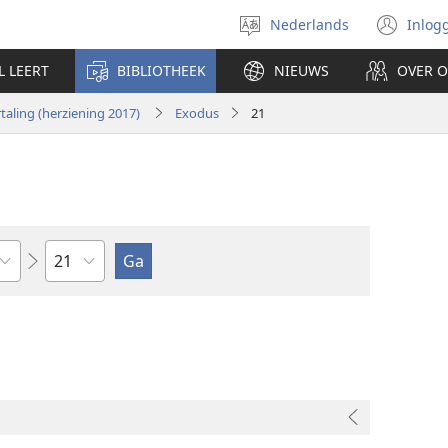
Nederlands
Inlog
Taal
(op
selecteren
nie
L LEERT
BIBLIOTHEEK
NIEUWS
OVER 
ven
aling (herziening 2017)
Exodus
21
Hoofdstuk