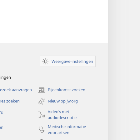
Weergave-instellingen
lingen
bezoek aanvragen
Bijeenkomst zoeken
(opent
nieuw
res zoeken
Nieuw op jw.org
venster)
Video’s met
’s
audiodescriptie
Medische informatie
en
voor artsen