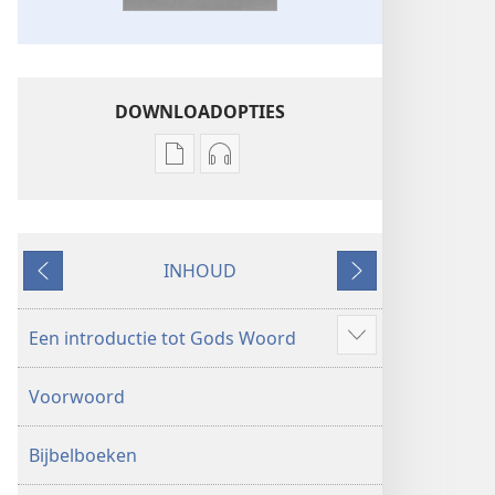
DOWNLOADOPTIES
Downloadopties
Downloadopties
publicaties
audio
Nieuwewereldvertaling
Nieuwewereldvertaling
van
van
INHOUD
de
de
Vorige
Volgende
Bijbel
Bijbel
(herziening
(herziening
Een introductie tot Gods Woord
Meer
2017)
2017)
weergeven
Voorwoord
Bijbelboeken