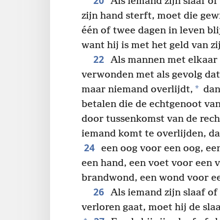
20
Als iemand zijn slaaf of
zijn hand sterft, moet die ge
één of twee dagen in leven bl
want hij is met het geld van z
22
Als mannen met elkaar 
verwonden met als gevolg dat
*
maar niemand overlijdt,
dan
betalen die de echtgenoot va
door tussenkomst van de rech
iemand komt te overlijden, da
24
een oog voor een oog, een
een hand, een voet voor een v
brandwond, een wond voor een
26
Als iemand zijn slaaf of
verloren gaat, moet hij de slaa
+