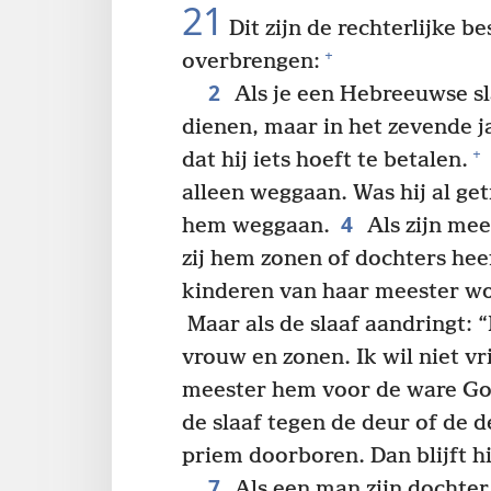
21
Dit zijn de rechterlijke b
+
overbrengen:
2
Als je een Hebreeuwse sl
dienen, maar in het zevende ja
+
dat hij iets hoeft te betalen.
alleen weggaan. Was hij al ge
4
hem weggaan.
Als zijn me
zij hem zonen of dochters hee
kinderen van haar meester wor
Maar als de slaaf aandringt: 
vrouw en zonen. Ik wil niet vr
meester hem voor de ware God
de slaaf tegen de deur of de d
priem doorboren. Dan blijft hij 
7
Als een man zijn dochter a