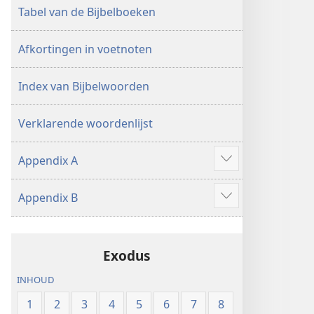
Tabel van de Bijbelboeken
Afkortingen in voetnoten
Index van Bijbelwoorden
Verklarende woordenlijst
Appendix A
Meer
weergeven
Appendix B
Meer
weergeven
Exodus
INHOUD
1
2
3
4
5
6
7
8