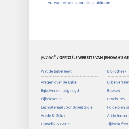
Auteursrechten voor deze publicatie
®
JW.ORG
/ OFFICIËLE WEBSITE VAN JEHOVAH’S G
Wat de Bijbel leert
Bibliotheek
Vragen over de Bijbel
Bijbelvertal
Bijbelverzen uitgelegd
Boeken
Bijbelcursus
Brochures
Lesmateriaal voor Bijbelstudie
Folders en u
Vrede & Geluk
Artikelenseri
Huwelijk & Gezin
Tijdschriften