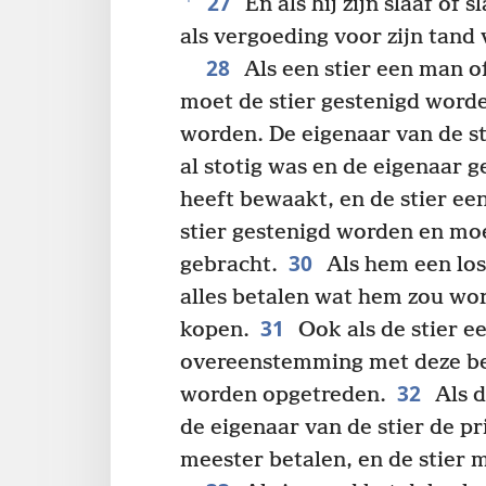
27
En als hij zijn slaaf of s
als vergoeding voor zijn tand v
28
Als een stier een man of 
moet de stier gestenigd word
worden. De eigenaar van de sti
al stotig was en de eigenaar 
heeft bewaakt, en de stier e
stier gestenigd worden en mo
30
gebracht.
Als hem een los
alles betalen wat hem zou wo
31
kopen.
Ook als de stier e
overeenstemming met deze b
32
worden opgetreden.
Als d
de eigenaar van de stier de pri
meester betalen, en de stier 