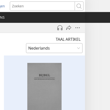
gen
ent
Zoeken
uw
ONS
ster)
TAAL ARTIKEL