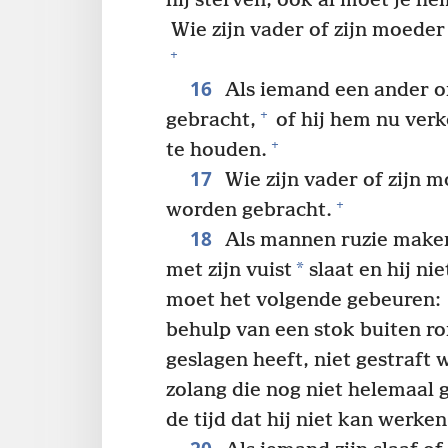
hij sterven, ook al moet je he
Wie zijn vader of zijn moeder
+
16
Als iemand een ander o
+
gebracht,
of hij hem nu verk
+
te houden.
17
Wie zijn vader of zijn 
+
worden gebracht.
18
Als mannen ruzie maken
*
met zijn vuist
slaat en hij ni
moet het volgende gebeuren:
behulp van een stok buiten r
geslagen heeft, niet gestraf
zolang die nog niet helemaal 
de tijd dat hij niet kan werken