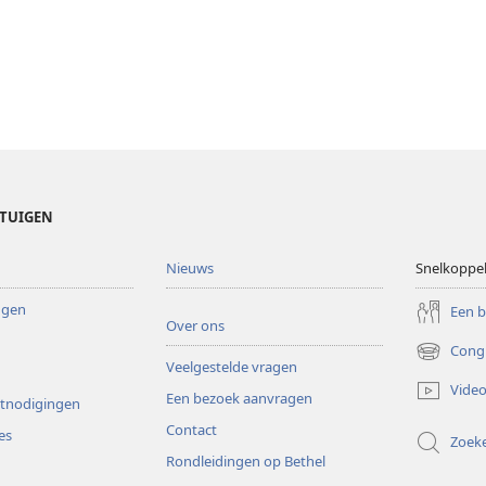
ETUIGEN
Nieuws
Snelkoppe
ingen
Een 
Over ons
Cong
(opent
Veelgestelde vragen
nieuw
Video
Een bezoek aanvragen
venster)
itnodigingen
Contact
es
Zoek
Rondleidingen op Bethel