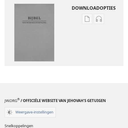
DOWNLOADOPTIES
Downloadopties
Downloadopt
publicaties
audio
Nieuwewereldverta
Nieuwewereld
van
van
de
de
Bijbel
Bijbel
(herziening
(herziening
2017)
2017)
®
JW.ORG
/ OFFICIËLE WEBSITE VAN JEHOVAH’S GETUIGEN
Weergave-instellingen
Snelkoppelingen