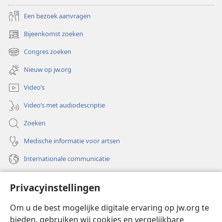
Een bezoek aanvragen
Bijeenkomst zoeken
(opent
nieuw
Congres zoeken
(opent
venster)
nieuw
Nieuw op jw.org
venster)
Video’s
Video’s met audiodescriptie
Zoeken
Medische informatie voor artsen
Internationale communicatie
Help
Privacyinstellingen
Donaties
(opent
Om u de best mogelijke digitale ervaring op jw.org te
nieuw
bieden, gebruiken wij cookies en vergelijkbare