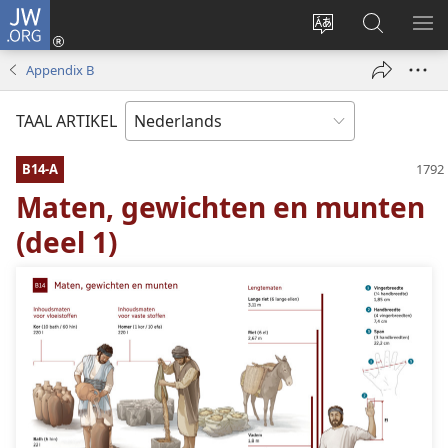
JW.ORG
Inloggen
(opent
Taal
Zoeken
ME
nieuw
site
op
WE
Appendix B
venster)
wijzigen
JW.ORG
TAAL ARTIKEL
B14-A
Maten, gewichten en munten
(deel 1)