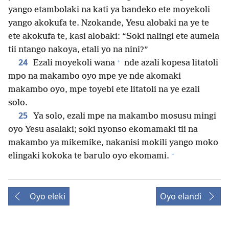
yango etambolaki na kati ya bandeko ete moyekoli
yango akokufa te. Nzokande, Yesu alobaki na ye te
ete akokufa te, kasi alobaki: “Soki nalingi ete aumela
tii ntango nakoya, etali yo na nini?”
+
24
Ezali moyekoli wana
nde azali kopesa litatoli
mpo na makambo oyo mpe ye nde akomaki
makambo oyo, mpe toyebi ete litatoli na ye ezali
solo.
25
Ya solo, ezali mpe na makambo mosusu mingi
oyo Yesu asalaki; soki nyonso ekomamaki tii na
makambo ya mikemike, nakanisi mokili yango moko
+
elingaki kokoka te barulo oyo ekomami.
Oyo eleki
Oyo elandi