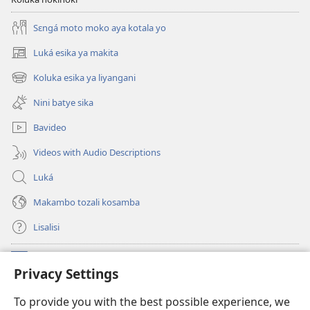
Sɛngá moto moko aya kotala yo
Luká esika ya makita
(fungolá
fenɛtrɛ
Koluka esika ya liyangani
(fungolá
mosusu)
fenɛtrɛ
Nini batye sika
mosusu)
Bavideo
Videos with Audio Descriptions
Luká
Makambo tozali kosamba
Lisalisi
Makabo
(fungolá
Privacy Settings
fenɛtrɛ
mosusu)
Watchtower Mikanda oyo ezali na Internet
To provide you with the best possible experience, we
(fungolá