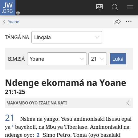
JW.ORG
Kokɔta
na
Tyá
Luká
BI
site
monɔkɔ
JW.ORG
ME
Yoane
(fungolá
mosusu
fenɛtrɛ
TÁNGÁ NA
mosusu)
Mokapo
BIMISÁ
Mokanda
ya
Biblia
Ndenge ekomamá na Yoane
21:1-25
MAKAMBO OYO EZALI NA KATI
21
Nsima na yango, Yesu amimonisaki lisusu epai
*
ya
bayekoli, na Mbu ya Tiberiase. Amimonisaki na
2
ndenge oyo:
Simo Petro, Toma (oyo bazalaki