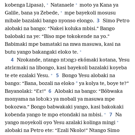
+
+
kobenga Lipasa),
Natanaele
moto ya Kana ya
+
Galile, bana ya Zebede,
mpe bayekoli mosusu
3
mibale bazalaki bango nyonso elongo.
Simo Petro
alobaki na bango: “Nakei koluka mbisi.” Bango
balobaki na ye: “Biso mpe tokokende na yo.”
Babimaki mpe bamataki na mwa masuwa, kasi na
+
butu yango bakangaki eloko te.
4
Nzokande, ntango ntɔngɔ ekómaki kotana, Yesu
atɛlɛmaki na libongo, kasi bayekoli bazalaki koyeba
+
5
te ete ezalaki Yesu.
Bongo Yesu alobaki na
*
bango: “Bana, bozali na eloko
ya kolya te, boye te?”
6
Bayanolaki: “Ɛɛ!”
Alobaki na bango: “Bóbwaka
monyama na lobɔkɔ ya mobali ya masuwa mpe
bokozwa.” Bongo babwakaki yango, kasi bakokaki
+
7
kobenda yango te mpo etondaki na mbisi.
Na
+
yango moyekoli oyo Yesu azalaki kolinga mingi
alobaki na Petro ete: “Ezali Nkolo!” Ntango Simo