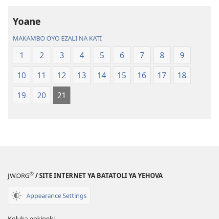
Mokili
Libongoli
Yoane
ya
ya
Sika
Mokili
MAKAMBO OYO EZALI NA KATI
(Ebongisami
ya
1
2
3
4
5
6
7
8
9
na
Sika
2023)
(Ebongisami
10
11
12
13
14
15
16
17
18
na
2023)
19
20
21
®
JW.ORG
/ SITE INTERNET YA BATATOLI YA YEHOVA
Appearance Settings
Koluka nokinoki