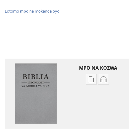
Lotomo mpo na mokanda oyo
MPO NA KOZWA
Ndenge
Ndenge
ya
ya
kozwa
kozwa
mikanda
biloko
Biblia
ya
—
koyoka
Libongoli
Biblia
ya
—