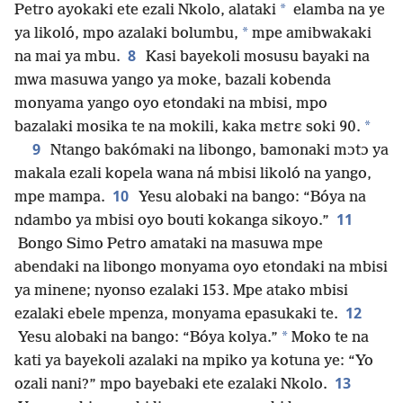
*
Petro ayokaki ete ezali Nkolo, alataki
elamba na ye
*
ya likoló, mpo azalaki bolumbu,
mpe amibwakaki
8
na mai ya mbu.
Kasi bayekoli mosusu bayaki na
mwa masuwa yango ya moke, bazali kobenda
monyama yango oyo etondaki na mbisi, mpo
*
bazalaki mosika te na mokili, kaka mɛtrɛ soki 90.
9
Ntango bakómaki na libongo, bamonaki mɔtɔ ya
makala ezali kopela wana ná mbisi likoló na yango,
10
mpe mampa.
Yesu alobaki na bango: “Bóya na
11
ndambo ya mbisi oyo bouti kokanga sikoyo.”
Bongo Simo Petro amataki na masuwa mpe
abendaki na libongo monyama oyo etondaki na mbisi
ya minene; nyonso ezalaki 153. Mpe atako mbisi
12
ezalaki ebele mpenza, monyama epasukaki te.
*
Yesu alobaki na bango: “Bóya kolya.”
Moko te na
kati ya bayekoli azalaki na mpiko ya kotuna ye: “Yo
13
ozali nani?” mpo bayebaki ete ezalaki Nkolo.