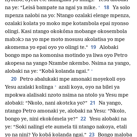
+
18
na ye: “Leisá bampate na ngai ya mike.
Ya solo
mpenza nalobi na yo: Ntango ozalaki elenge mpenza,
ozalaki kolata yo moko mpe kotambola epai nyonso
olingi. Kasi ntango okokóma mobange okosembola
mabɔkɔ na yo mpe moto mosusu akolatisa yo mpe
19
akomema yo epai oyo yo olingi te.”
Alobaki
bongo mpo na komonisa motindo ya liwa oyo Petro
akopesa na yango Nzambe nkembo. Nsima na yango,
+
alobaki na ye: “Kobá kolanda ngai.”
20
Petro abalukaki mpe amonaki moyekoli oyo
+
Yesu azalaki kolinga
azali koya, oyo na bilei ya
mpokwa alalisaki nzoto nsima na ntolo ya Yesu mpe
21
alobaki: “Nkolo, nani akotɛka yo?”
Na yango,
ntango Petro amonaki ye, alobaki na Yesu: “Nkolo,
22
bongo ye, nini ekokómela ye?”
Yesu alobaki na
ye: “Soki nalingi ete aumela tii ntango nakoya, etali
23
yo na nini? Yo kobá kolanda ngai.”
Bongo maloba