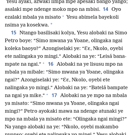
Yesu ayaki, azwaki limpa mpe apesaki bango yango;
14
asalaki mpe ndenge moko mpo na mbisi.
Oyo
+
ezalaki mbala ya misato
Yesu abimela bayekoli
*
nsima ya kosekwa.
15
Ntango basilisaki kolya, Yesu alobaki na Simo
Petro boye: “Simo mwana ya Yoane, olingaka ngai
koleka baoyo?” Azongiselaki ye: “Ɛɛ, Nkolo, oyebi
ete nalingaka yo mingi.” Alobaki na ye: “Leisá bana-
+
16
mpate na ngai.”
Alobaki na ye lisusu mpo na
mbala ya mibale: “Simo mwana ya Yoane, olingaka
ngai?” Azongiselaki ye: “Ɛɛ, Nkolo, oyebi ete
nalingaka yo mingi.” Alobaki na ye: “Batelá bampate
+
17
na ngai ya mike.”
Alobaki na ye mpo na mbala
ya misato: “Simo mwana ya Yoane, olingaka ngai
mingi?” Petro ayokaki mawa na ndenge atunaki ye
mpo na mbala ya misato ete: “Olingaka ngai mingi?”
Na yango alobaki na ye: “Nkolo, oyebi makambo
nyonso; oyebi ete nalingaka yo mingi.” Yesu alobaki