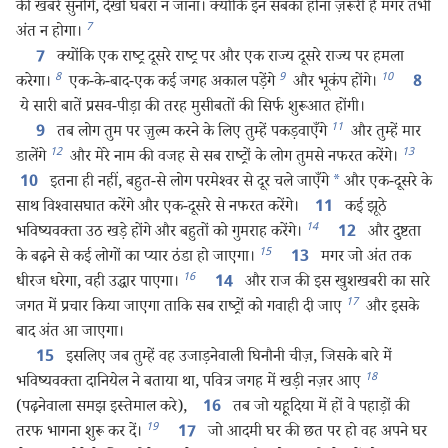
की खबरें सुनोगे, देखो घबरा न जाना। क्योंकि इन सबका होना ज़रूरी है मगर तभी
7
अंत न होगा।
क्योंकि एक राष्ट्र दूसरे राष्ट्र पर और एक राज्य दूसरे राज्य पर हमला
7
8
9
10
करेगा।
एक-के-बाद-एक कई जगह अकाल पड़ेंगे
और भूकंप होंगे।
8
ये सारी बातें प्रसव-पीड़ा की तरह मुसीबतों की सिर्फ शुरूआत होंगी।
11
तब लोग तुम पर ज़ुल्म करने के लिए तुम्हें पकड़वाएँगे
और तुम्हें मार
9
12
13
डालेंगे
और मेरे नाम की वजह से सब राष्ट्रों के लोग तुमसे नफरत करेंगे।
इतना ही नहीं, बहुत-से लोग परमेश्‍वर से दूर चले जाएँगे
*
और एक-दूसरे के
10
साथ विश्‍वासघात करेंगे और एक-दूसरे से नफरत करेंगे।
कई झूठे
11
14
भविष्यवक्‍ता उठ खड़े होंगे और बहुतों को गुमराह करेंगे।
और दुष्टता
12
15
के बढ़ने से कई लोगों का प्यार ठंडा हो जाएगा।
मगर जो अंत तक
13
16
धीरज धरेगा, वही उद्धार पाएगा।
और राज की इस खुशखबरी का सारे
14
17
जगत में प्रचार किया जाएगा ताकि सब राष्ट्रों को गवाही दी जाए
और इसके
बाद अंत आ जाएगा।
इसलिए जब तुम्हें वह उजाड़नेवाली घिनौनी चीज़, जिसके बारे में
15
18
भविष्यवक्‍ता दानियेल ने बताया था, पवित्र जगह में खड़ी नज़र आए
(पढ़नेवाला समझ इस्तेमाल करे),
तब जो यहूदिया में हों वे पहाड़ों की
16
19
तरफ भागना शुरू कर दें।
जो आदमी घर की छत पर हो वह अपने घर
17