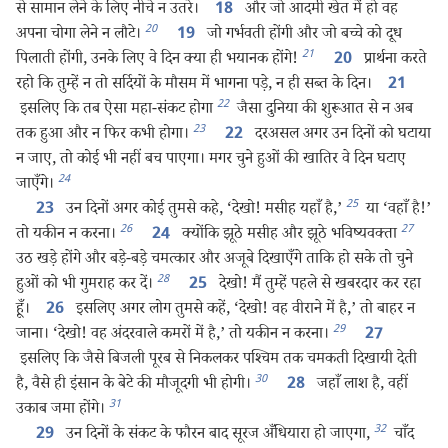
से सामान लेने के लिए नीचे न उतरे।
और जो आदमी खेत में हो वह
18
20
अपना चोगा लेने न लौटे।
जो गर्भवती होंगी और जो बच्चे को दूध
19
21
पिलाती होंगी, उनके लिए वे दिन क्या ही भयानक होंगे!
प्रार्थना करते
20
रहो कि तुम्हें न तो सर्दियों के मौसम में भागना पड़े, न ही सब्त के दिन।
21
22
इसलिए कि तब ऐसा महा-संकट होगा
जैसा दुनिया की शुरूआत से न अब
23
तक हुआ और न फिर कभी होगा।
दरअसल अगर उन दिनों को घटाया
22
न जाए, तो कोई भी नहीं बच पाएगा। मगर चुने हुओं की खातिर वे दिन घटाए
24
जाएँगे।
25
उन दिनों अगर कोई तुमसे कहे, ‘देखो! मसीह यहाँ है,’
या ‘वहाँ है!’
23
26
27
तो यकीन न करना।
क्योंकि झूठे मसीह और झूठे भविष्यवक्‍ता
24
उठ खड़े होंगे और बड़े-बड़े चमत्कार और अजूबे दिखाएँगे ताकि हो सके तो चुने
28
हुओं को भी गुमराह कर दें।
देखो! मैं तुम्हें पहले से खबरदार कर रहा
25
हूँ।
इसलिए अगर लोग तुमसे कहें, ‘देखो! वह वीराने में है,’ तो बाहर न
26
29
जाना। ‘देखो! वह अंदरवाले कमरों में है,’ तो यकीन न करना।
27
इसलिए कि जैसे बिजली पूरब से निकलकर पश्‍चिम तक चमकती दिखायी देती
30
है, वैसे ही इंसान के बेटे की मौजूदगी भी होगी।
जहाँ लाश है, वहीं
28
31
उकाब जमा होंगे।
32
उन दिनों के संकट के फौरन बाद सूरज अँधियारा हो जाएगा,
चाँद
29