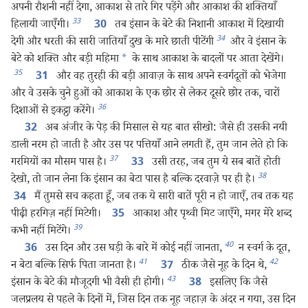
अपनी रौशनी नहीं देगा, आकाश से तारे गिर पड़ेंगे और आकाश की शक्‍तियाँ
33
हिलायी जाएँगी।
तब इंसान के बेटे की निशानी आकाश में दिखायी
30
34
देगी और धरती की सारी जातियाँ दुख के मारे छाती पीटेंगी
और वे इंसान के
बेटे को शक्‍ति और बड़ी महिमा
*
के साथ आकाश के बादलों पर आता देखेंगे।
35
और वह तुरही की बड़ी आवाज़ के साथ अपने स्वर्गदूतों को भेजेगा
31
और वे उसके चुने हुओं को आकाश के एक छोर से लेकर दूसरे छोर तक, चारों
36
दिशाओं से इकट्ठा करेंगे।
अब अंजीर के पेड़ की मिसाल से यह बात सीखो: जैसे ही उसकी नयी
32
डाली नरम हो जाती है और उस पर पत्तियाँ आने लगती हैं, तुम जान लेते हो कि
37
गरमियों का मौसम पास है।
उसी तरह, जब तुम ये सब बातें होती
33
38
देखो, तो जान लेना कि इंसान का बेटा पास है बल्कि दरवाज़े पर ही है।
मैं तुमसे सच कहता हूँ, जब तक ये सारी बातें पूरी न हो जाएँ, तब तक यह
34
पीढ़ी हरगिज़ नहीं मिटेगी।
आकाश और पृथ्वी मिट जाएँगे, मगर मेरे शब्द
35
39
कभी नहीं मिटेंगे।
40
उस दिन और उस घड़ी के बारे में कोई नहीं जानता,
न स्वर्ग के दूत,
36
41
42
न बेटा बल्कि सिर्फ पिता जानता है।
ठीक जैसे नूह के दिन थे,
37
43
इंसान के बेटे की मौजूदगी भी वैसी ही होगी।
इसलिए कि जैसे
38
जलप्रलय से पहले के दिनों में, जिस दिन तक नूह जहाज़ के अंदर न गया, उस दिन