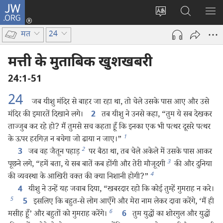
JW.ORG
लॉग-
इन
वेबसाइट
JW.ORG
मैन्यू
(opens
की
पर
दिख
मत
24
new
भाषा
खोजें
window)
बदलिए
मत्ती के मुताबिक खुशखबरी
24:1-51
24
जब यीशु मंदिर से बाहर जा रहा था, तो चेले उसके पास आए और उसे
मंदिर की इमारतें दिखाने लगे।
तब यीशु ने उनसे कहा, “तुम ये सब देखकर
2
ताज्जुब कर रहे हो? मैं तुमसे सच कहता हूँ कि इनका एक भी पत्थर दूसरे पत्थर
1
के ऊपर हरगिज़ न बचेगा जो ढाया न जाए।”
2
जब वह जैतून पहाड़
पर बैठा था, तब चेले अकेले में उसके पास आकर
3
3
पूछने लगे, “हमें बता, ये सब बातें कब होंगी और तेरी मौजूदगी
की और दुनिया
4
की व्यवस्था के आखिरी वक्‍त की क्या निशानी होगी?”
यीशु ने उन्हें यह जवाब दिया, “खबरदार रहो कि कोई तुम्हें गुमराह न करे।
4
5
इसलिए कि बहुत-से लोग आएँगे और मेरा नाम लेकर दावा करेंगे, ‘मैं ही
5
6
मसीह हूँ’ और बहुतों को गुमराह करेंगे।
तुम युद्धों का शोरगुल और युद्धों
6