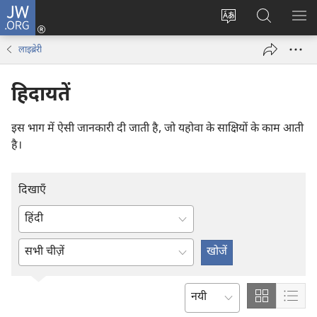
JW.ORG
लॉग-
इन
वेबसाइट
JW.ORG
मैन्यू
(opens
की
पर
दिख
लाइब्रेरी
new
भाषा
खोजें
window)
बदलिए
हिदायतें
इस भाग में ऐसी जानकारी दी जाती है, जो यहोवा के साक्षियों के काम आती
है।
दिखाएँ
भाषा
लिखिए
एन्टर
या
या
चुनिए
शब्द
चुनें
Show
Sho
इस