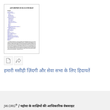
content
cont
क्रम
in
in
में
Grid
List
Format
Form
डिजिटल
दूसरों
प्रकाशन
को
हमारी मसीही ज़िंदगी और सेवा सभा के लिए हिदायतें
डाऊनलोड
भेजें
करें
हमारी
हमारी
मसीही
मसीही
ज़िंदगी
ज़िंदगी
और
और
सेवा
®
JW.ORG
/ यहोवा के साक्षियों की आधिकारिक वेबसाइट