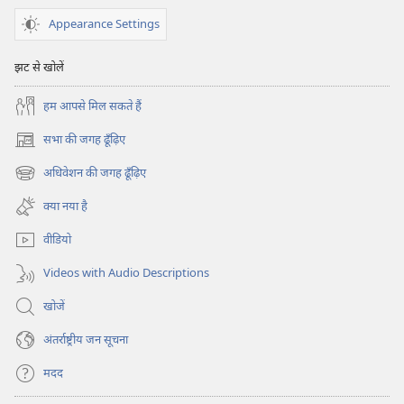
सेवा
सभा
सभा
के
Appearance Settings
के
लिए
लिए
हिदायतें
झट से खोलें
हिदायतें
हम आपसे मिल सकते हैं
सभा की जगह ढूँढ़िए
(opens
new
अधिवेशन की जगह ढूँढ़िए
(opens
window)
new
क्या नया है
window)
वीडियो
Videos with Audio Descriptions
खोजें
अंतर्राष्ट्रीय जन सूचना
मदद