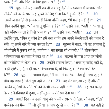
24
25
ईश्‍वर है
और पिता के बिलकुल पास
*
है।
यूहन्‍ना ने यह गवाही तब दी जब यहूदियों ने यरूशलेम से याजकों और
19
26
लेवियों को उसके पास यह पूछने के लिए भेजा कि “तू कौन है?”
20
उसने जवाब देने से इनकार नहीं किया बल्कि कहा, “मैं मसीह नहीं हूँ।”
21
27
फिर उन्होंने पूछा, “तो क्या तू एलियाह है?”
उसने कहा, “नहीं।” “क्या तू
28
वही भविष्यवक्‍ता है जिसे आना था?”
उसने कहा, “नहीं!”
तब
22
उन्होंने पूछा, “फिर तू कौन है? हमें बता ताकि हम अपने भेजनेवालों को जवाब दे
सकें। तू अपने बारे में क्या कहता है?”
यूहन्‍ना ने कहा, “मैं वह आवाज़ हूँ
23
29
जो वीराने में पुकार रही है, ‘यहोवा
*
का रास्ता सीधा करो,’
ठीक जैसा
30
भविष्यवक्‍ता यशायाह ने कहा था।”
यूहन्‍ना के पास आए इन लोगों
24
को फरीसियों ने भेजा था।
उन्होंने सवाल किया, “अगर तू मसीह नहीं है,
25
न ही एलियाह है, न ही वह भविष्यवक्‍ता है, तो फिर तू बपतिस्मा क्यों देता
है?”
यूहन्‍ना ने जवाब दिया, “मैं पानी में बपतिस्मा देता हूँ। मगर तुम्हारे
26
बीच वह खड़ा है जिसे तुम नहीं जानते।
वह मेरे बाद आ रहा है और मैं
27
31
उसकी जूतियों के फीते खोलने के भी लायक नहीं।”
यह सब यरदन
28
32
के पार बैतनियाह में हुआ, जहाँ यूहन्‍ना बपतिस्मा देता था।
अगले दिन जब उसने यीशु को अपनी तरफ आते देखा, तो कहा, “देखो,
29
33
34
परमेश्‍वर का मेम्ना
जो दुनिया का पाप दूर ले जाता है!
यह वही है
30