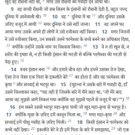
9
खुद वह रौशनी नहीं था,
मगर उस रौशनी की गवाही देने आया था।
वह सच्ची रौशनी जो सब किस्म के इंसानों को रौशनी देती है, बहुत जल्द
9
10
11
दुनिया में आनेवाली थी।
वह
*
दुनिया में था
और दुनिया उसके
10
12
ज़रिए वजूद में आयी
मगर दुनिया ने उसे नहीं जाना।
वह अपने घर
11
आया मगर उसके अपने ही लोगों ने उसे स्वीकार नहीं किया।
मगर जितनों
12
ने उसे स्वीकार किया, उन सबको उसने परमेश्‍वर के बच्चे बनने का अधिकार दिया,
13
14
क्योंकि उन्होंने उसके नाम पर विश्‍वास किया।
वे न तो खून से, न
13
शरीर की इच्छा से, न ही किसी इंसान की मरज़ी से बल्कि परमेश्‍वर की मरज़ी से
15
पैदा हुए।
16
वचन इंसान बना
और हमारे बीच रहा और हमने उसका तेज देखा,
14
17
ऐसा तेज जैसा एक पिता के इकलौते बेटे
का होता है और वह परमेश्‍वर की
कृपा
*
और सच्चाई से भरपूर था।
(यूहन्‍ना ने उसके बारे में गवाही दी, हाँ
15
उसने चिल्लाकर कहा, “यह वही है जिसके बारे में मैंने कहा था, ‘जो मेरे बाद
18
आया वह मुझसे आगे निकल गया क्योंकि वह मुझसे पहले से वजूद में था।’”)
हम सबने उससे भरपूर महा-कृपा पायी जो खुद महा-कृपा से भरपूर है।
16
19
20
क्योंकि मूसा के ज़रिए हमें कानून मिला था,
मगर महा-कृपा
और
17
21
सच्चाई हमें यीशु मसीह के ज़रिए मिली।
किसी इंसान ने परमेश्‍वर को
18
22
23
कभी नहीं देखा।
इकलौते बेटे ने ही हमें पिता के बारे में समझाया,
जो एक