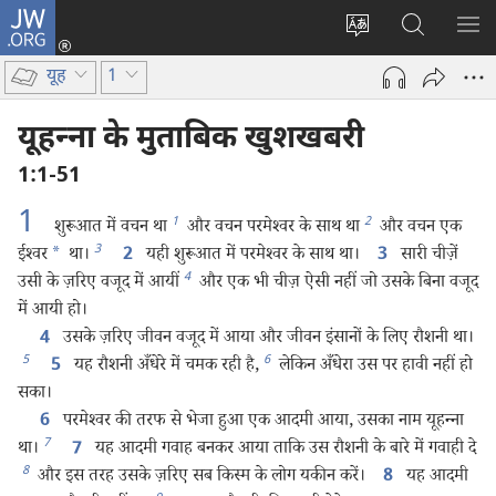
JW.ORG
लॉग-
इन
वेबसाइट
JW.ORG
मैन्यू
(opens
की
पर
दिख
यूह
1
new
भाषा
खोजें
window)
बदलिए
यूहन्‍ना के मुताबिक खुशखबरी
1:1-51
1
1
2
शुरूआत में वचन था
और वचन परमेश्‍वर के साथ था
और वचन एक
3
ईश्‍वर
*
था।
यही शुरूआत में परमेश्‍वर के साथ था।
सारी चीज़ें
2
3
4
उसी के ज़रिए वजूद में आयीं
और एक भी चीज़ ऐसी नहीं जो उसके बिना वजूद
में आयी हो।
उसके ज़रिए जीवन वजूद में आया और जीवन इंसानों के लिए रौशनी था।
4
5
6
यह रौशनी अँधेरे में चमक रही है,
लेकिन अँधेरा उस पर हावी नहीं हो
5
सका।
परमेश्‍वर की तरफ से भेजा हुआ एक आदमी आया, उसका नाम यूहन्‍ना
6
7
था।
यह आदमी गवाह बनकर आया ताकि उस रौशनी के बारे में गवाही दे
7
8
और इस तरह उसके ज़रिए सब किस्म के लोग यकीन करें।
यह आदमी
8