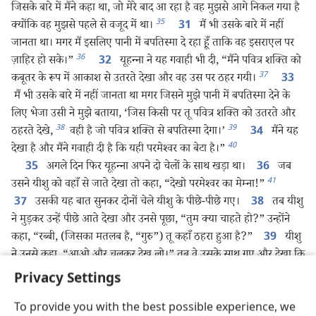
जिसके बारे में मैंने कहा था, जो मेरे बाद आ रहा है वह मुझसे आगे निकल गया है
35
क्योंकि वह मुझसे पहले से वजूद में था।
मैं भी उसके बारे में नहीं
31
जानता था। मगर मैं इसलिए पानी में बपतिस्मा दे रहा हूँ ताकि वह इसराएल पर
36
ज़ाहिर हो सके।”
यूहन्‍ना ने यह गवाही भी दी, “मैंने पवित्र शक्‍ति को
32
37
कबूतर के रूप में आकाश से उतरते देखा और वह उस पर ठहर गयी।
33
मैं भी उसके बारे में नहीं जानता था मगर जिसने मुझे पानी में बपतिस्मा देने के
लिए भेजा उसी ने मुझे बताया, ‘जिस किसी पर तू पवित्र शक्‍ति को उतरते और
38
39
ठहरते देखे,
वही है जो पवित्र शक्‍ति से बपतिस्मा देगा।’
मैंने यह
34
40
देखा है और मैंने गवाही दी है कि यही परमेश्‍वर का बेटा है।”
अगले दिन फिर यूहन्‍ना अपने दो चेलों के साथ खड़ा था।
जब
35
36
41
उसने यीशु को वहाँ से जाते देखा तो कहा, “देखो परमेश्‍वर का मेम्ना!”
उसकी यह बात सुनकर दोनों चेले यीशु के पीछे-पीछे गए।
तब यीशु
37
38
ने मुड़कर उन्हें पीछे आते देखा और उनसे पूछा, “तुम क्या चाहते हो?” उन्होंने
कहा, “रब्बी, (जिसका मतलब है, “गुरु”) तू कहाँ ठहरा हुआ है?”
यीशु
39
ने उनसे कहा, “आओ और चलकर देख लो।” तब वे उसके साथ गए और देखा कि
वह कहाँ ठहरा हुआ है और उस दिन वे उसी के साथ ठहरे। यह दिन का करीब
Privacy Settings
दसवाँ घंटा
*
था।
यूहन्‍ना की बात सुनकर यीशु के पीछे जानेवाले इन दो
40
42
जनों में से एक का नाम अन्द्रियास
था जो शमौन पतरस का भाई था।
41
To provide you with the best possible experience, we