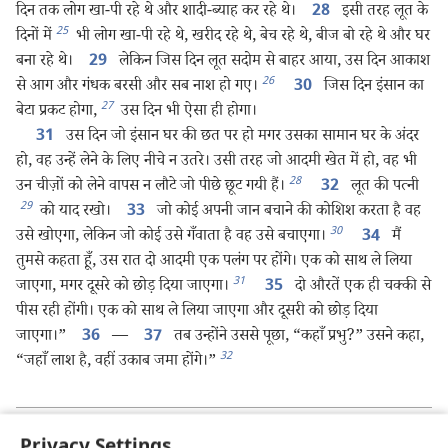
दिन तक लोग खा-पी रहे थे और शादी-ब्याह कर रहे थे।
इसी तरह लूत के
28
25
दिनों में
भी लोग खा-पी रहे थे, खरीद रहे थे, बेच रहे थे, बीज बो रहे थे और घर
बना रहे थे।
लेकिन जिस दिन लूत सदोम से बाहर आया, उस दिन आकाश
29
26
से आग और गंधक बरसी और सब नाश हो गए।
जिस दिन इंसान का
30
27
बेटा प्रकट होगा,
उस दिन भी ऐसा ही होगा।
उस दिन जो इंसान घर की छत पर हो मगर उसका सामान घर के अंदर
31
हो, वह उन्हें लेने के लिए नीचे न उतरे। उसी तरह जो आदमी खेत में हो, वह भी
28
उन चीज़ों को लेने वापस न लौटे जो पीछे छूट गयी हैं।
लूत की पत्नी
32
29
को याद रखो।
जो कोई अपनी जान बचाने की कोशिश करता है वह
33
30
उसे खोएगा, लेकिन जो कोई उसे गँवाता है वह उसे बचाएगा।
मैं
34
तुमसे कहता हूँ, उस रात दो आदमी एक पलंग पर होंगे। एक को साथ ले लिया
31
जाएगा, मगर दूसरे को छोड़ दिया जाएगा।
दो औरतें एक ही चक्की से
35
पीस रही होंगी। एक को साथ ले लिया जाएगा और दूसरी को छोड़ दिया
जाएगा।”
—
तब उन्होंने उससे पूछा, “कहाँ प्रभु?” उसने कहा,
36
37
32
“जहाँ लाश है, वहीं उकाब जमा होंगे।”
पिछला
अगला
Privacy Settings