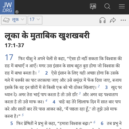
JW.ORG
लॉग-
इन
वेबसाइट
JW.ORG
मैन्यू
(opens
की
पर
दिख
लूक
17
new
भाषा
खोजें
window)
बदलिए
लूका के मुताबिक खुशखबरी
17:1-37
17
फिर यीशु ने अपने चेलों से कहा, “ऐसा हो नहीं सकता कि विश्‍वास की
राह में बाधाएँ न आएँ। मगर उस इंसान के साथ बहुत बुरा होगा जो विश्‍वास की
1
राह में बाधा बनता है।
ऐसे इंसान के लिए यही अच्छा होगा कि उसके
2
गले में चक्की का पाट लटकाया जाए और उसे समुंदर में फेंक दिया जाए, बजाय
2
इसके कि वह इन छोटों में से किसी एक को भी ठोकर खिलाए।
खुद पर
3
3
ध्यान दे। अगर तेरा भाई पाप करता है तो उसे डाँट
और अगर वह पश्‍चाताप
4
करता है तो उसे माफ कर।
चाहे वह तेरे खिलाफ दिन में सात बार पाप
4
करे और सातों बार तेरे पास आकर कहे, ‘मैं पछता रहा हूँ,’ तो तुझे उसे माफ
5
करना है।”
6
फिर प्रेषितों ने प्रभु से कहा, “हमारा विश्‍वास बढ़ा।”
तब प्रभु ने
5
6