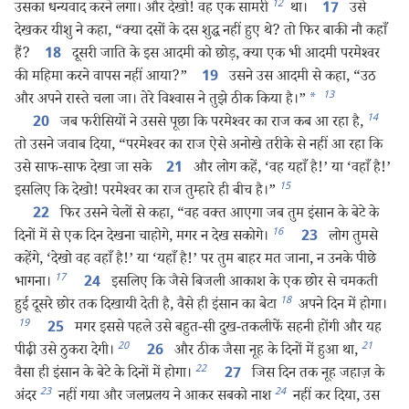
12
उसका धन्यवाद करने लगा। और देखो! वह एक सामरी
था।
उसे
17
देखकर यीशु ने कहा, “क्या दसों के दस शुद्ध नहीं हुए थे? तो फिर बाकी नौ कहाँ
हैं?
दूसरी जाति के इस आदमी को छोड़, क्या एक भी आदमी परमेश्‍वर
18
की महिमा करने वापस नहीं आया?”
उसने उस आदमी से कहा, “उठ
19
13
और अपने रास्ते चला जा। तेरे विश्‍वास ने तुझे ठीक किया है।”
*
14
जब फरीसियों ने उससे पूछा कि परमेश्‍वर का राज कब आ रहा है,
20
तो उसने जवाब दिया, “परमेश्‍वर का राज ऐसे अनोखे तरीके से नहीं आ रहा कि
उसे साफ-साफ देखा जा सके
और लोग कहें, ‘वह यहाँ है!’ या ‘वहाँ है!’
21
15
इसलिए कि देखो! परमेश्‍वर का राज तुम्हारे ही बीच है।”
फिर उसने चेलों से कहा, “वह वक्‍त आएगा जब तुम इंसान के बेटे के
22
16
दिनों में से एक दिन देखना चाहोगे, मगर न देख सकोगे।
लोग तुमसे
23
कहेंगे, ‘देखो वह वहाँ है!’ या ‘यहाँ है!’ पर तुम बाहर मत जाना, न उनके पीछे
17
भागना।
इसलिए कि जैसे बिजली आकाश के एक छोर से चमकती
24
18
हुई दूसरे छोर तक दिखायी देती है, वैसे ही इंसान का बेटा
अपने दिन में होगा।
19
मगर इससे पहले उसे बहुत-सी दुख-तकलीफें सहनी होंगी और यह
25
20
21
पीढ़ी उसे ठुकरा देगी।
और ठीक जैसा नूह के दिनों में हुआ था,
26
22
वैसा ही इंसान के बेटे के दिनों में होगा।
जिस दिन तक नूह जहाज़ के
27
23
24
अंदर
नहीं गया और जलप्रलय ने आकर सबको नाश
नहीं कर दिया, उस