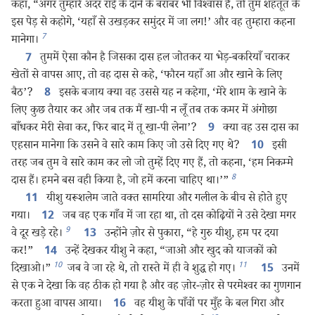
कहा, “अगर तुम्हारे अंदर राई के दाने के बराबर भी विश्‍वास है, तो तुम शहतूत के
इस पेड़ से कहोगे, ‘यहाँ से उखड़कर समुंदर में जा लग!’ और वह तुम्हारा कहना
7
मानेगा।
तुममें ऐसा कौन है जिसका दास हल जोतकर या भेड़-बकरियाँ चराकर
7
खेतों से वापस आए, तो वह दास से कहे, ‘फौरन यहाँ आ और खाने के लिए
बैठ’?
इसके बजाय क्या वह उससे यह न कहेगा, ‘मेरे शाम के खाने के
8
लिए कुछ तैयार कर और जब तक मैं खा-पी न लूँ तब तक कमर में अंगोछा
बाँधकर मेरी सेवा कर, फिर बाद में तू खा-पी लेना’?
क्या वह उस दास का
9
एहसान मानेगा कि उसने वे सारे काम किए जो उसे दिए गए थे?
इसी
10
तरह जब तुम वे सारे काम कर लो जो तुम्हें दिए गए हैं, तो कहना, ‘हम निकम्मे
8
दास हैं। हमने बस वही किया है, जो हमें करना चाहिए था।’”
यीशु यरूशलेम जाते वक्‍त सामरिया और गलील के बीच से होते हुए
11
गया।
जब वह एक गाँव में जा रहा था, तो दस कोढ़ियों ने उसे देखा मगर
12
9
वे दूर खड़े रहे।
उन्होंने ज़ोर से पुकारा, “हे गुरु यीशु, हम पर दया
13
कर!”
उन्हें देखकर यीशु ने कहा, “जाओ और खुद को याजकों को
14
10
11
दिखाओ।”
जब वे जा रहे थे, तो रास्ते में ही वे शुद्ध हो गए।
उनमें
15
से एक ने देखा कि वह ठीक हो गया है और वह ज़ोर-ज़ोर से परमेश्‍वर का गुणगान
करता हुआ वापस आया।
वह यीशु के पाँवों पर मुँह के बल गिरा और
16