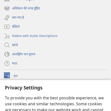
(opens
new
अधिवेशन की जगह ढूँढ़िए
(opens
window)
new
क्या नया है
window)
वीडियो
Videos with Audio Descriptions
खोजें
अंतर्राष्ट्रीय जन सूचना
मदद
दान
(opens
new
Privacy Settings
window)
वॉचटावर ऑनलाइन लाइब्रेरी
(opens
new
To provide you with the best possible experience, we
®
JW Hub
window)
(opens
use cookies and similar technologies. Some cookies
new
are necessary to make our website work and cannot