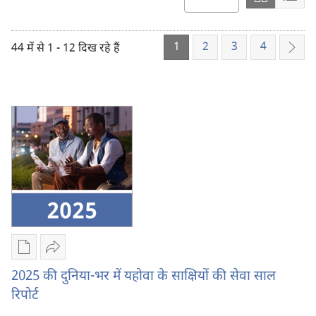
चुनें
Show
Sho
इस
content
cont
क्रम
in
in
में
1
2
3
4
44 में से 1 - 12 दिख रहे हैं
Grid
List
अगल
Format
Form
डिजिटल
दूसरों
प्रकाशन
को
2025 की दुनिया-भर में यहोवा के साक्षियों की सेवा साल
डाऊनलोड
भेजें
रिपोर्ट
करें
2025