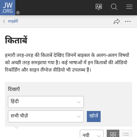
JW.ORG
लॉग-
इन
वेबसाइट
JW.ORG
मैन्यू
(opens
की
पर
दिख
लाइब्रेरी
new
भाषा
खोजें
window)
बदलिए
किताबें
हमारी तरह-तरह की किताबें देखिए जिनमें बाइबल के अलग-अलग विषयों
को अच्छी तरह समझाया गया है। कई भाषाओं में इन किताबों की ऑडियो
रिकॉर्डिंग और साइन लैंग्वेज वीडियो भी उपलब्ध हैं।
दिखाएँ
भाषा
लिखिए
एन्टर
या
या
चुनिए
शब्द