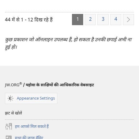
करें
यहोवा
यहोवा
की
की
मरज़ी
1
2
3
4
44 में से 1 - 12 दिख रहे हैं
अगल
मरज़ी
पूरी
पूरी
करने
कुछ प्रकाशन जो ऑनलाइन उपलब्ध हैं, हो सकता है उनकी छपाई अभी ना
करने
के
हुई हो।
के
लिए
लिए
संगठित
संगठित
®
JW.ORG
/ यहोवा के साक्षियों की आधिकारिक वेबसाइट
Appearance Settings
झट से खोलें
हम आपसे मिल सकते हैं
सभा की जगह ढूँढ़िए