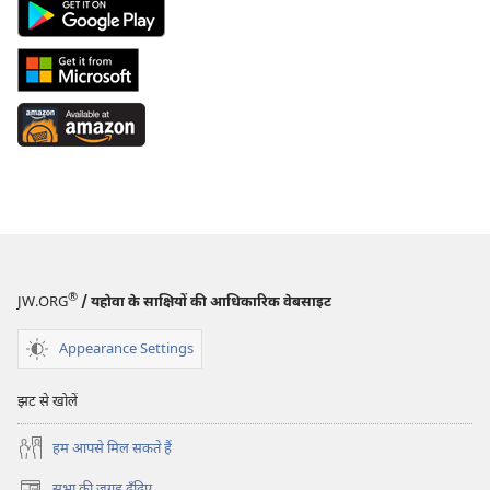
the
Android
App
App
Store
on
Download
(opens
Google
from
new
Play
Windows
Available
window)
(opens
Store
at
new
(opens
Amazon
window)
new
(opens
window)
new
window)
®
JW.ORG
/ यहोवा के साक्षियों की आधिकारिक वेबसाइट
Appearance Settings
झट से खोलें
हम आपसे मिल सकते हैं
सभा की जगह ढूँढ़िए