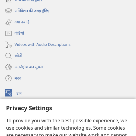
(opens
new
अधिवेशन की जगह ढूँढ़िए
(opens
window)
new
क्या नया है
window)
वीडियो
Videos with Audio Descriptions
खोजें
अंतर्राष्ट्रीय जन सूचना
मदद
दान
(opens
new
Privacy Settings
window)
वॉचटावर ऑनलाइन लाइब्रेरी
(opens
new
To provide you with the best possible experience, we
®
JW Hub
window)
(opens
use cookies and similar technologies. Some cookies
new
are necessary to make our website work and cannot