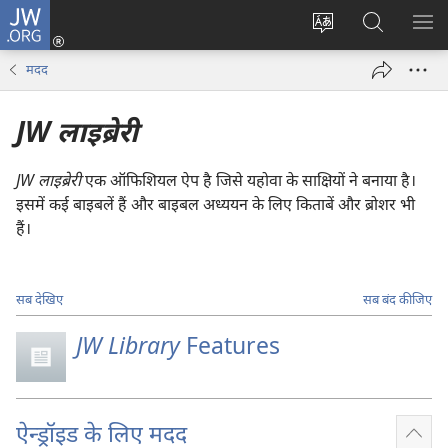
JW.ORG
लॉग-
इन
वेबसाइट
JW.ORG
मैन्यू
(opens
की
पर
दिख
मदद
new
भाषा
खोजें
window)
बदलिए
JW लाइब्रेरी
JW लाइब्रेरी
एक ऑफिशियल ऐप है जिसे यहोवा के साक्षियों ने बनाया है।
इसमें कई बाइबलें हैं और बाइबल अध्ययन के लिए किताबें और ब्रोशर भी
हैं।
सब देखिए
सब बंद कीजिए
JW Library
Features
ऐन्ड्रॉइड के लिए मदद
Sho