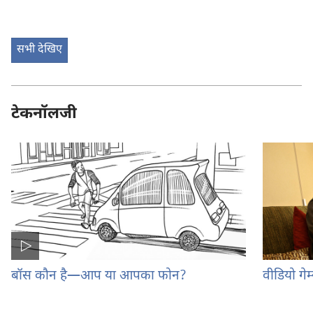
सभी देखिए
टेकनॉलजी
बॉस कौन है—आप या आपका फोन?
वीडियो गे