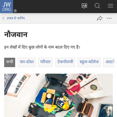
JW.ORG
लॉग-
इन
वेबसाइट
JW.ORG
मैन्यू
(opens
की
पर
दिख
शास्त्र से जानिए
new
भाषा
खोजें
window)
बदलिए
नौजवान
इन लेखों में दिए कुछ लोगों के नाम बदल दिए गए हैं।
सभी
यार-दोस्त
परिवार
टेकनॉलजी
स्कूल-कॉलेज
आदतें 