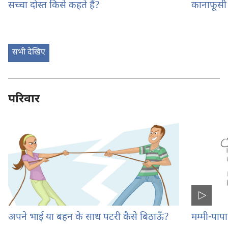
सच्चा दोस्त किसे कहते हैं?
कानाफूसी 
सभी देखिए
परिवार
अपने भाई या बहन के साथ पटरी कैसे बिठाऊँ?
मम्मी-पापा