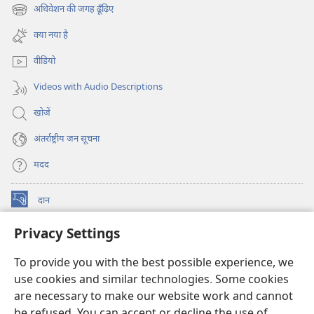
new
अधिवेशन की जगह ढूँढ़िए
(opens
window)
new
क्या नया है
window)
वीडियो
Videos with Audio Descriptions
खोजें
अंतर्राष्ट्रीय जन सूचना
मदद
दान
(opens
new
Privacy Settings
window)
वॉचटावर ऑनलाइन लाइब्रेरी
(opens
new
To provide you with the best possible experience, we
®
JW Hub
window)
use cookies and similar technologies. Some cookies
(opens
new
are necessary to make our website work and cannot
JW लाइब्रेरी
ऐप
window)