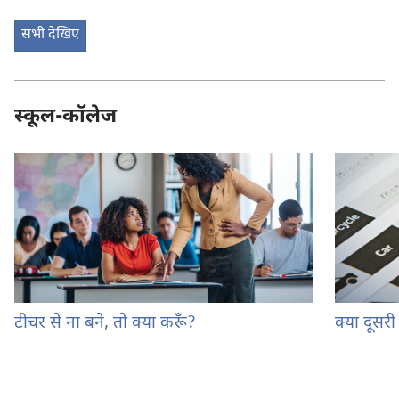
सभी देखिए
स्कूल-कॉलेज
टीचर से ना बने, तो क्या करूँ?
क्या दूसर