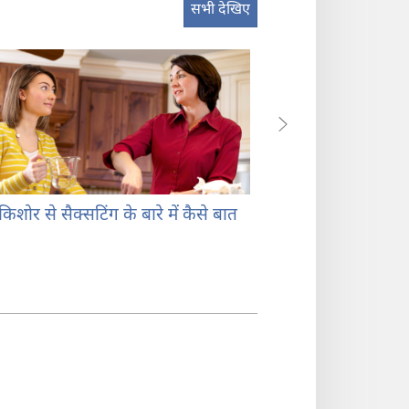
सभी देखिए
िशोर से सैक्सटिंग के बारे में कैसे बात
किशोरों को सिखाएँ ज़