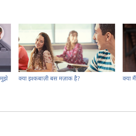
मुझे
क्या इश्‍कबाज़ी बस मज़ाक है?
क्या मै