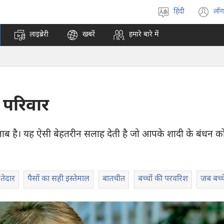
हिंदी
लॉग
भाषा
(o
चुनें
n
लाइब्रेरी
खबरें
हमारे बारे में
w
 परिवार
ाब है। यह ऐसी बेहतरीन सलाह देती है जो आपके शादी के बंधन क
्‍तेदार
पैसों का सही इस्तेमाल
बातचीत
बच्चों की परवरिश
जब बच्चे