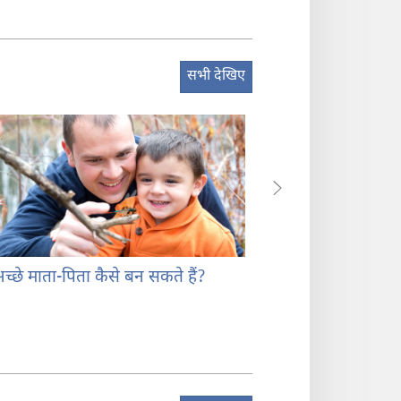
सभी देखिए
्छे माता-पिता कैसे बन सकते हैं?
बच्चों के लिए पढ़ना क
फोन से या किताब से