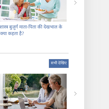
 शास्त्र बुज़ुर्ग माता-पिता की देखभाल के
‘अपने माता-पिता का
ें क्या कहता है?
मतलब है?
सभी देखिए