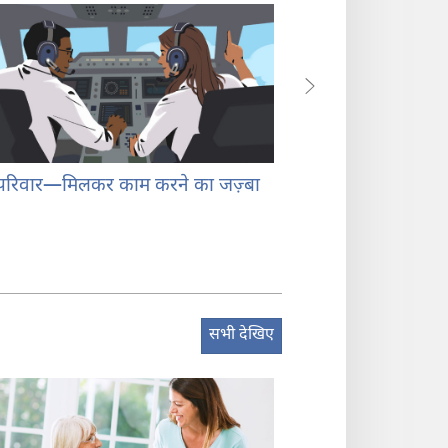
परिवार​—मिलकर काम करने का जज़्बा
शादी का पहला साल
सभी देखिए