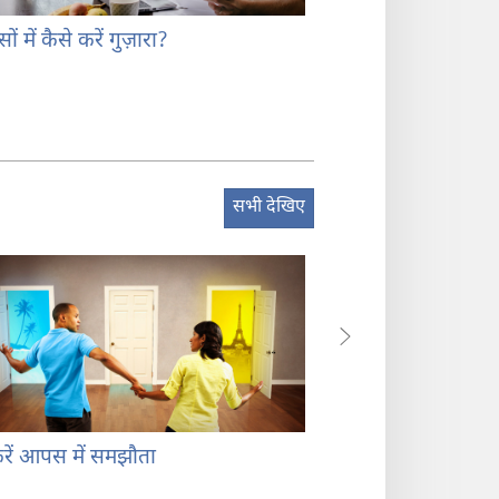
ों में कैसे करें गुज़ारा?
बजट बनाना और सोच-
करना
सभी देखिए
करें आपस में समझौता
टेकनॉलजी का सही इस्