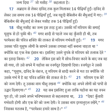
37
38
जन्म दिया
जो मसीह
कहलाता है।
अब्राहम से लेकर दाविद तक कुल मिलाकर 14 पीढ़ियाँ हुईं। दाविद से
17
39
लेकर उस समय तक 14 पीढ़ियाँ हुईं, जब यहूदी बैबिलोन की बँधुआई में गए।
बैबिलोन की बँधुआई से लेकर मसीह तक 14 पीढ़ियाँ हुईं।
यीशु मसीह का जन्म इस तरह हुआ। उसकी माँ मरियम की सगाई
18
40
यूसुफ से हो चुकी थी।
मगर शादी से पहले जब वह कुँवारी ही थी, तब
41
परमेश्‍वर की पवित्र शक्‍ति की ताकत से मरियम गर्भवती हुई।
मगर
19
उसका पति यूसुफ लोगों के सामने उसका तमाशा नहीं बनाना चाहता था
*
क्योंकि वह एक नेक इंसान था। इसलिए उसने चुपके से मरियम को तलाक देने
*
42
का इरादा किया।
लेकिन इस बारे में सोच-विचार करने के बाद जब वह
20
सो गया, तो उसे सपने में यहोवा का स्वर्गदूत दिखायी दिया। स्वर्गदूत ने उससे
कहा, “यूसुफ, दाविद के वंशज, तू मरियम से शादी करने से मत डर क्योंकि जो
43
उसके गर्भ में है वह पवित्र शक्‍ति की ताकत से है।
मरियम एक बेटे
21
44
को जन्म देगी। तू उसका नाम यीशु रखना
क्योंकि वह अपने लोगों को पापों से
45
उद्धार दिलाएगा।”
यह सब इसलिए हुआ ताकि यहोवा का यह वचन
22
पूरा हो, जो उसने अपने भविष्यवक्‍ता से कहलवाया था,
“देख! कुँवारी
23
46
गर्भवती होगी और एक बेटे को जन्म देगी। वे उसका नाम इम्मानुएल रखेंगे,”
47
जिसका मतलब है, “परमेश्‍वर हमारे साथ है।”