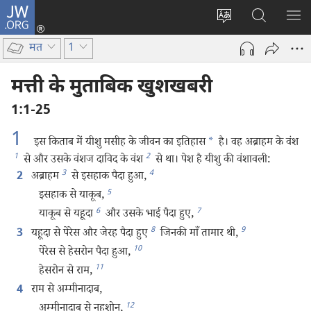
JW.ORG
लॉग-
इन
वेबसाइट
JW.ORG
मैन्यू
(opens
की
पर
दिख
मत
1
new
भाषा
खोजें
window)
बदलिए
मत्ती के मुताबिक खुशखबरी
1:1-25
1
इस किताब में यीशु मसीह के जीवन का इतिहास
*
है। वह अब्राहम के वंश
1
2
से और उसके वंशज दाविद के वंश
से था। पेश है यीशु की वंशावली:
3
4
अब्राहम
से इसहाक पैदा हुआ,
2
5
इसहाक से याकूब,
6
7
याकूब से यहूदा
और उसके भाई पैदा हुए,
8
9
यहूदा से पेरेस और जेरह पैदा हुए
जिनकी माँ तामार थी,
3
10
पेरेस से हेसरोन पैदा हुआ,
11
हेसरोन से राम,
राम से अम्मीनादाब,
4
12
अम्मीनादाब से नहशोन,