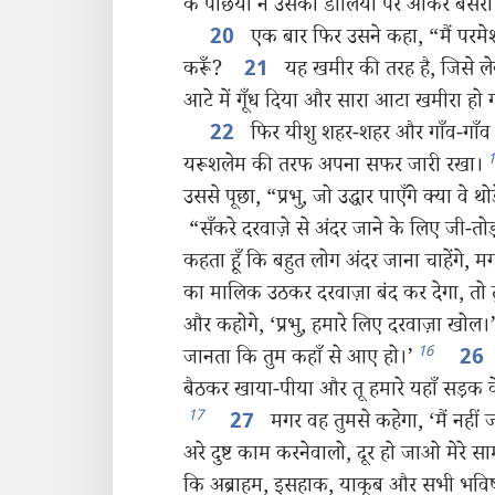
के पंछियों ने उसकी डालियों पर आकर बसेर
एक बार फिर उसने कहा, “मैं परमेश
20
करूँ?
यह खमीर की तरह है, जिसे 
21
आटे में गूँध दिया और सारा आटा खमीरा हो
फिर यीशु शहर-शहर और गाँव-गाँ
22
1
यरूशलेम की तरफ अपना सफर जारी रखा।
उससे पूछा, “प्रभु, जो उद्धार पाएँगे क्या वे थ
“सँकरे दरवाज़े से अंदर जाने के लिए जी-तोड़
कहता हूँ कि बहुत लोग अंदर जाना चाहेंगे, म
का मालिक उठकर दरवाज़ा बंद कर देगा, तो
और कहोगे, ‘प्रभु, हमारे लिए दरवाज़ा खोल।
16
जानता कि तुम कहाँ से आए हो।’
26
बैठकर खाया-पीया और तू हमारे यहाँ सड़क के
17
मगर वह तुमसे कहेगा, ‘मैं नहीं
27
अरे दुष्ट काम करनेवालो, दूर हो जाओ मेरे स
कि अब्राहम, इसहाक, याकूब और सभी भविष्यवक्