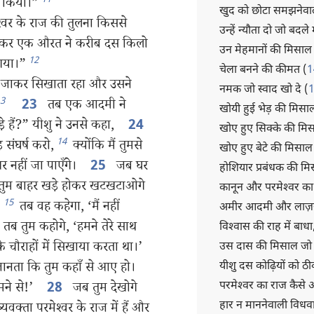
ा किया।”
खुद को छोटा समझनेवाल
्‍वर के राज की तुलना किससे
उन्हें न्यौता दो जो बदले
लेकर एक औरत ने करीब दस किलो
उन मेहमानों की मिसाल ज
12
 गया।”
चेला बनने की कीमत (
1
व जाकर सिखाता रहा और उसने
नमक जो स्वाद खो दे (
1
3
तब एक आदमी ने
23
खोयी हुई भेड़ की मिसा
ोड़े हैं?” यीशु ने उनसे कहा,
24
खोए हुए सिक्के की मि
14
 संघर्ष करो,
क्योंकि मैं तुमसे
खोए हुए बेटे की मिसाल
गर नहीं जा पाएँगे।
जब घर
25
होशियार प्रबंधक की मि
 तुम बाहर खड़े होकर खटखटाओगे
कानून और परमेश्‍वर का
15
’
तब वह कहेगा, ‘मैं नहीं
अमीर आदमी और लाज़र
तब तुम कहोगे, ‘हमने तेरे साथ
विश्‍वास की राह में बाध
 चौराहों में सिखाया करता था।’
उस दास की मिसाल जो अप
 जानता कि तुम कहाँ से आए हो।
यीशु दस कोढ़ियों को ठी
परमेश्‍वर का राज कैसे
ामने से!’
जब तुम देखोगे
28
हार न माननेवाली विधव
‍ता परमेश्‍वर के राज में हैं और