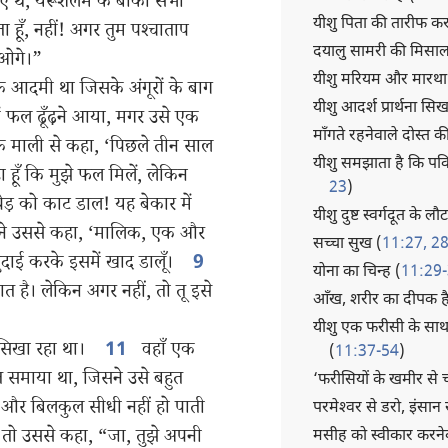
ए थे, यरूशलेम के बाकी सभी
यीशु पिता की तारीफ करत
ा हूँ, नहीं! अगर तुम पश्‍चाताप
दयालु सामरी की मिसाल
ाओगे।”
यीशु मरियम और मारथा 
आदमी था जिसके अंगूरों के बाग
यीशु आदर्श प्रार्थना सिख
ें फल ढूँढ़ने आया, मगर उसे एक
माँगते रहनेवाले दोस्त 
े माली से कहा, ‘पिछले तीन साल
यीशु समझाता है कि पवित्र
 हूँ कि मुझे फल मिलें, लेकिन
23
)
़ को काट डाल! यह बेकार में
यीशु दुष्ट स्वर्गदूत के लौट
ने उससे कहा, ‘मालिक, एक और
सच्चा सुख (
11:27, 2
खुदाई करके इसमें खाद डालूँ।
9
योना का चिन्ह (
11:29
त है। लेकिन अगर नहीं, तो तू इसे
आँख, शरीर का दीपक है
यीशु एक फरीसी के साथ 
 सिखा रहा था।
वहाँ एक
11
(
11:37-54
)
ूत समाया था, जिसने उसे बहुत
‘फरीसियों के खमीर से चौ
 और बिलकुल सीधी नहीं हो पाती
परमेश्‍वर से डरो, इंसान 
तो उससे कहा, “जा, तुझे अपनी
मसीह को स्वीकार करने