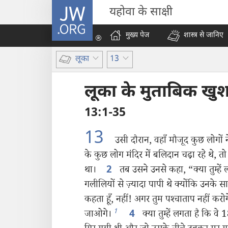
JW.ORG
यहोवा के साक्षी
मुख्य पेज
शास्त्र से जानिए
लूका
13
लूका के मुताबिक ख
13:1-35
13
उसी दौरान, वहाँ मौजूद कुछ लोगों
के कुछ लोग मंदिर में बलिदान चढ़ा रहे थे, तो 
था।
तब उसने उनसे कहा, “क्या तुम्हे
2
गलीलियों से ज़्यादा पापी थे क्योंकि उनक
कहता हूँ, नहीं! अगर तुम पश्‍चाताप नहीं कर
1
जाओगे।
क्या तुम्हें लगता है कि 
4