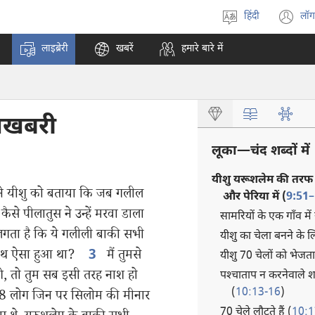
हिंदी
लॉग
भाषा
(o
चुनें
n
लाइब्रेरी
खबरें
हमारे बारे में
w
ुशखबरी
लूका​—चंद शब्दों में
यीशु यरूशलेम की तरफ 
 ने यीशु को बताया कि जब गलील
और पेरिया में (
9:51–
कैसे पीलातुस ने उन्हें मरवा डाला
सामरियों के एक गाँव में
ं लगता है कि ये गलीली बाकी सभी
यीशु का चेला बनने के लि
े साथ ऐसा हुआ था?
मैं तुमसे
3
यीशु 70 चेलों को भेजता 
ोगे, तो तुम सब इसी तरह नाश हो
पश्‍चाताप न करनेवाले
(
10:13-16
)
वे 18 लोग जिन पर सिलोम की मीनार
70 चेले लौटते हैं (
10:1