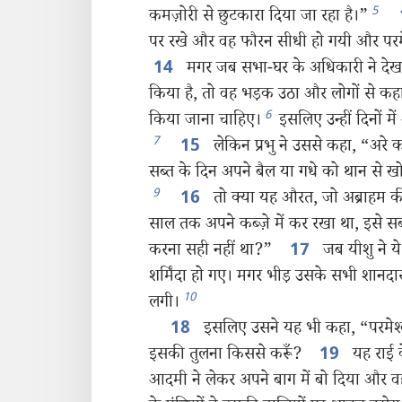
5
कमज़ोरी से छुटकारा दिया जा रहा है।”
पर रखे और वह फौरन सीधी हो गयी और परम
मगर जब सभा-घर के अधिकारी ने देखा 
14
किया है, तो वह भड़क उठा और लोगों से कहा,
6
किया जाना चाहिए।
इसलिए उन्हीं दिनों मे
7
लेकिन प्रभु ने उससे कहा, “अरे 
15
सब्त के दिन अपने बैल या गधे को थान से ख
9
तो क्या यह औरत, जो अब्राहम की
16
साल तक अपने कब्ज़े में कर रखा था, इसे स
करना सही नहीं था?”
जब यीशु ने ये
17
शर्मिंदा हो गए। मगर भीड़ उसके सभी शानदा
10
लगी।
इसलिए उसने यह भी कहा, “परमेश्‍व
18
इसकी तुलना किससे करूँ?
यह राई क
19
आदमी ने लेकर अपने बाग में बो दिया और