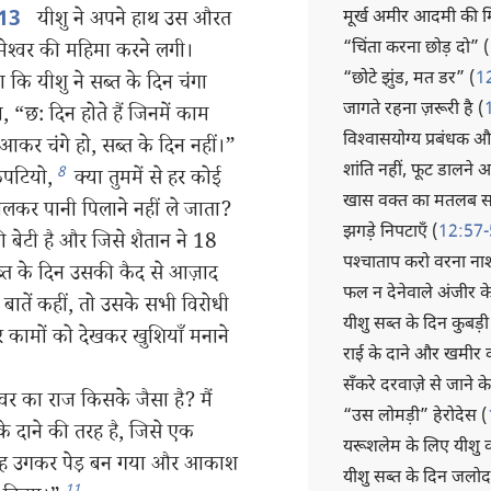
यीशु ने अपने हाथ उस औरत
मूर्ख अमीर आदमी की 
13
“चिंता करना छोड़ दो” (
ेश्‍वर की महिमा करने लगी।
“छोटे झुंड, मत डर” (
1
कि यीशु ने सब्त के दिन चंगा
जागते रहना ज़रूरी है (
 “छ: दिन होते हैं जिनमें काम
विश्‍वासयोग्य प्रबंधक 
ं आकर चंगे हो, सब्त के दिन नहीं।”
शांति नहीं, फूट डालने 
8
कपटियो,
क्या तुममें से हर कोई
खास वक्‍त का मतलब स
ोलकर पानी पिलाने नहीं ले जाता?
झगड़े निपटाएँ (
12:57-
 बेटी है और जिसे शैतान ने 18
पश्‍चाताप करो वरना ना
ब्त के दिन उसकी कैद से आज़ाद
फल न देनेवाले अंजीर के
 बातें कहीं, तो उसके सभी विरोधी
यीशु सब्त के दिन कुबड
र कामों को देखकर खुशियाँ मनाने
राई के दाने और खमीर 
सँकरे दरवाज़े से जाने के
र का राज किसके जैसा है? मैं
“उस लोमड़ी” हेरोदेस (
े दाने की तरह है, जिसे एक
यरूशलेम के लिए यीशु 
 वह उगकर पेड़ बन गया और आकाश
यीशु सब्त के दिन जलोद
11