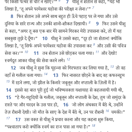
6
पैर किसी पत्थर से चोट न खाए।’”
यीशु ने शैतान से कहा, “यह भी
7
7
लिखा है, ‘तू अपने परमेश्‍वर यहोवा की परीक्षा न लेना।’”
फिर शैतान उसे अपने साथ बहुत ही ऊँचे पहाड़ पर ले गया और उसे
8
8
दुनिया के सारे राज्य और उनकी शानो-शौकत दिखायी।
फिर उसने यीशु
9
से कहा, “अगर तू बस एक बार मेरे सामने गिरकर मेरी उपासना करे, तो मैं यह
सबकुछ तुझे दे दूँगा।”
यीशु ने उससे कहा, “दूर हो जा शैतान! क्योंकि
10
9
लिखा है, ‘तू सिर्फ अपने परमेश्‍वर यहोवा की उपासना कर
और उसी की पवित्र
10
11
सेवा कर।’”
तब शैतान उसे छोड़कर चला गया।
और देखो!
11
12
स्वर्गदूत आकर यीशु की सेवा करने लगे।
13
जब यीशु ने सुना कि यूहन्‍ना को गिरफ्तार कर लिया गया है,
तो वह
12
14
वहाँ से गलील चला गया।
फिर नासरत छोड़ने के बाद वह कफरनहूम
13
15
में रहने लगा, जो झील के किनारे जबूलून और नप्ताली के ज़िलों में है।
इससे वह बात पूरी हुई जो भविष्यवक्‍ता यशायाह से कहलवायी गयी थी,
14
“हे गैर-यहूदियों के गलील, जबूलून और नप्ताली के देश, तुम जो समुंदर के
15
रास्ते पर और यरदन के उस पार हो,
जो लोग अंधकार में बैठे थे, उन्होंने
16
16
तेज़ रौशनी देखी। जो मौत के साए के देश में बैठे थे, उन पर रौशनी
चमकी।”
17
उस वक्‍त से यीशु ने प्रचार करना और यह कहना शुरू किया,
17
18
“पश्‍चाताप करो क्योंकि स्वर्ग का राज पास आ गया है।”