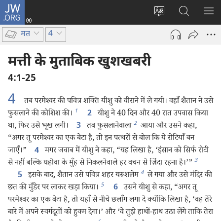
JW.ORG
लॉग-
इन
वेबसाइट
JW.ORG
मैन्यू
(opens
की
पर
दिख
मत
4
new
भाषा
खोजें
window)
बदलिए
मत्ती के मुताबिक खुशखबरी
4:1-25
4
तब परमेश्‍वर की पवित्र शक्‍ति यीशु को वीराने में ले गयी। वहाँ शैतान ने उसे
1
फुसलाने की कोशिश की।
यीशु ने 40 दिन और 40 रात उपवास किया
2
2
था, फिर उसे भूख लगी।
तब फुसलानेवाला
आया और उसने कहा,
3
“अगर तू परमेश्‍वर का एक बेटा है, तो इन पत्थरों से बोल कि ये रोटियाँ बन
जाएँ।”
मगर जवाब में यीशु ने कहा, “यह लिखा है, ‘इंसान को सिर्फ रोटी
4
3
से नहीं बल्कि यहोवा के मुँह से निकलनेवाले हर वचन से ज़िंदा रहना है।’”
4
इसके बाद, शैतान उसे पवित्र शहर यरूशलेम
ले गया और उसे मंदिर की
5
5
छत की मुँडेर पर लाकर खड़ा किया।
उसने यीशु से कहा, “अगर तू
6
परमेश्‍वर का एक बेटा है, तो यहाँ से नीचे छलाँग लगा दे क्योंकि लिखा है, ‘वह तेरे
बारे में अपने स्वर्गदूतों को हुक्म देगा।’ और ‘वे तुझे हाथों-हाथ उठा लेंगे ताकि तेरा