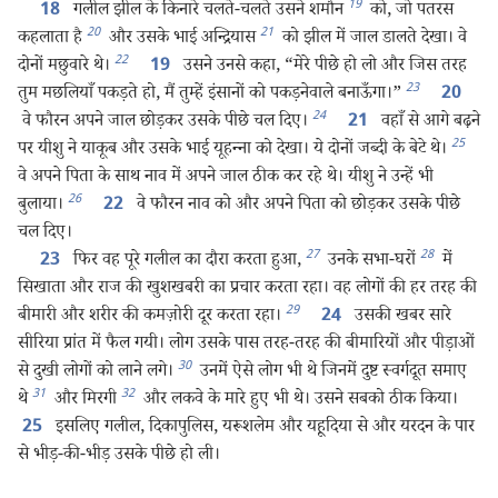
19
गलील झील के किनारे चलते-चलते उसने शमौन
को, जो पतरस
18
20
21
कहलाता है
और उसके भाई अन्द्रियास
को झील में जाल डालते देखा। वे
22
दोनों मछुवारे थे।
उसने उनसे कहा, “मेरे पीछे हो लो और जिस तरह
19
23
तुम मछलियाँ पकड़ते हो, मैं तुम्हें इंसानों को पकड़नेवाले बनाऊँगा।”
20
24
वे फौरन अपने जाल छोड़कर उसके पीछे चल दिए।
वहाँ से आगे बढ़ने
21
25
पर यीशु ने याकूब और उसके भाई यूहन्‍ना को देखा। ये दोनों जब्दी के बेटे थे।
वे अपने पिता के साथ नाव में अपने जाल ठीक कर रहे थे। यीशु ने उन्हें भी
26
बुलाया।
वे फौरन नाव को और अपने पिता को छोड़कर उसके पीछे
22
चल दिए।
27
28
फिर वह पूरे गलील का दौरा करता हुआ,
उनके सभा-घरों
में
23
सिखाता और राज की खुशखबरी का प्रचार करता रहा। वह लोगों की हर तरह की
29
बीमारी और शरीर की कमज़ोरी दूर करता रहा।
उसकी खबर सारे
24
सीरिया प्रांत में फैल गयी। लोग उसके पास तरह-तरह की बीमारियों और पीड़ाओं
30
से दुखी लोगों को लाने लगे।
उनमें ऐसे लोग भी थे जिनमें दुष्ट स्वर्गदूत समाए
31
32
थे
और मिरगी
और लकवे के मारे हुए भी थे। उसने सबको ठीक किया।
इसलिए गलील, दिकापुलिस, यरूशलेम और यहूदिया से और यरदन के पार
25
से भीड़-की-भीड़ उसके पीछे हो ली।