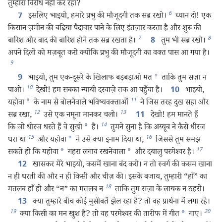
तुम्हारा विरोध नहीं कर रहा?
6
इसलिए भाइयो, हमारे प्रभु की मौजूदगी तक सब्र रखो।
ध्यान दो! एक
7
किसान ज़मीन की बढ़िया पैदावार पाने के लिए इंतज़ार करता है और शुरू की
7
8
बारिश और बाद की बारिश होने तक सब्र रखता है।
तुम भी सब्र रखो।
8
अपने दिलों को मज़बूत करो क्योंकि प्रभु की मौजूदगी का वक्‍त पास आ गया है।
9
भाइयो, तुम एक-दूसरे के खिलाफ बड़बड़ाओ मत
*
ताकि तुम सज़ा न
9
10
पाओ।
देखो! हम सबका न्यायी दरवाज़े तक आ पहुँचा है।
भाइयो,
10
11
यहोवा
*
के नाम से बोलनेवाले भविष्यवक्‍ताओं
ने जिस तरह दुख सहा और
12
13
सब्र रखा,
उसे एक नमूना मानकर चलो।
देखो! हम मानते हैं
11
14
कि जो धीरज धरते हैं वे सुखी
*
हैं।
तुमने सुना है कि अय्यूब ने कैसे धीरज
15
16
धरा था
और यहोवा
*
ने उसे क्या इनाम दिया था,
जिससे तुम समझ
17
सकते हो कि यहोवा
*
गहरा लगाव रखनेवाला
*
और दयालु परमेश्‍वर है।
खासकर मेरे भाइयो, कसमें खाना बंद करो। न तो स्वर्ग की कसम खाना
12
न ही धरती की और न ही किसी और चीज़ की। इसके बजाय, तुम्हारी “हाँ” का
18
मतलब हाँ हो और “न” का मतलब न
ताकि तुम सज़ा के लायक न ठहरो।
क्या तुम्हारे बीच कोई मुसीबतें झेल रहा है? तो वह प्रार्थना में लगा रहे।
13
19
20
क्या किसी का मन खुश है? तो वह परमेश्‍वर की तारीफ में गीत
*
गाए।