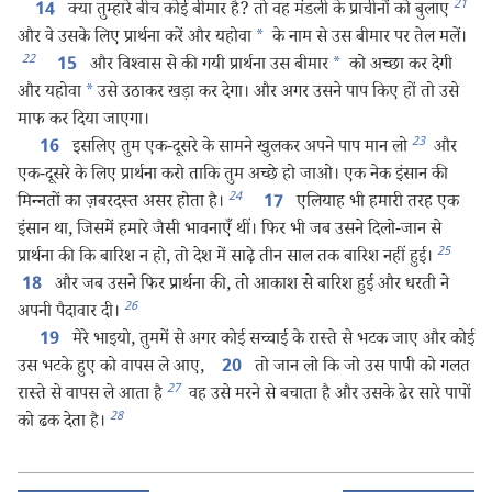
21
क्या तुम्हारे बीच कोई बीमार है? तो वह मंडली के प्राचीनों को बुलाए
14
और वे उसके लिए प्रार्थना करें और यहोवा
*
के नाम से उस बीमार पर तेल मलें।
22
और विश्‍वास से की गयी प्रार्थना उस बीमार
*
को अच्छा कर देगी
15
और यहोवा
*
उसे उठाकर खड़ा कर देगा। और अगर उसने पाप किए हों तो उसे
माफ कर दिया जाएगा।
23
इसलिए तुम एक-दूसरे के सामने खुलकर अपने पाप मान लो
और
16
एक-दूसरे के लिए प्रार्थना करो ताकि तुम अच्छे हो जाओ। एक नेक इंसान की
24
मिन्‍नतों का ज़बरदस्त असर होता है।
एलियाह भी हमारी तरह एक
17
इंसान था, जिसमें हमारे जैसी भावनाएँ थीं। फिर भी जब उसने दिलो-जान से
25
प्रार्थना की कि बारिश न हो, तो देश में साढ़े तीन साल तक बारिश नहीं हुई।
और जब उसने फिर प्रार्थना की, तो आकाश से बारिश हुई और धरती ने
18
26
अपनी पैदावार दी।
मेरे भाइयो, तुममें से अगर कोई सच्चाई के रास्ते से भटक जाए और कोई
19
उस भटके हुए को वापस ले आए,
तो जान लो कि जो उस पापी को गलत
20
27
रास्ते से वापस ले आता है
वह उसे मरने से बचाता है और उसके ढेर सारे पापों
28
को ढक देता है।