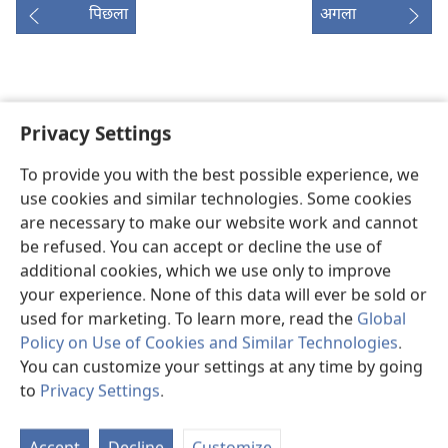
पिछला
अगला
इस प्रकाशन की कॉपीराइट
Privacy Settings
Copyright
©
2026
Watch Tower Bible and Tract Society of
Pennsylvania.
To provide you with the best possible experience, we
इस्तेमाल की शर्तें
|
गोपनीयता नीति
|
PRIVACY SETTINGS
use cookies and similar technologies. Some cookies
are necessary to make our website work and cannot
be refused. You can accept or decline the use of
additional cookies, which we use only to improve
your experience. None of this data will ever be sold or
used for marketing. To learn more, read the
Global
Policy on Use of Cookies and Similar Technologies
.
You can customize your settings at any time by going
to
Privacy Settings
.
St
P