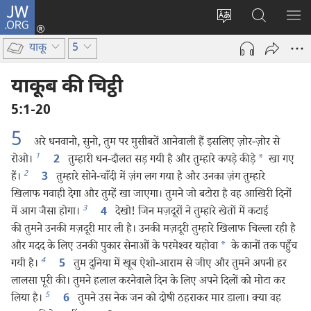
JW.ORG
लॉग-
इन
वेबसाइट
JW.ORG
मैन्यू
(opens
की
पर
दिख
याकू
5
new
भाषा
खोजें
window)
बदलिए
याकूब की चिट्ठी
5:1-20
5
अरे धनवानो, सुनो, तुम पर मुसीबतें आनेवाली हैं इसलिए ज़ोर-ज़ोर से
1
रोओ।
तुम्हारी धन-दौलत सड़ गयी है और तुम्हारे कपड़े कीड़े
*
खा गए
2
2
हैं।
तुम्हारे सोने-चाँदी में ज़ंग लग गया है और उनका ज़ंग तुम्हारे
3
खिलाफ गवाही देगा और तुम्हें खा जाएगा। तुमने जो बटोरा है वह आखिरी दिनों
3
में आग जैसा होगा।
देखो! जिन मज़दूरों ने तुम्हारे खेतों में कटाई
4
की तुमने उनकी मज़दूरी मार ली है। उनकी मज़दूरी तुम्हारे खिलाफ चिल्ला रही है
और मदद के लिए उनकी पुकार सेनाओं के परमेश्‍वर यहोवा
*
के कानों तक पहुँच
4
गयी है।
तुम दुनिया में खूब ऐशो-आराम से जीए और तुमने अपनी हर
5
लालसा पूरी की। तुमने हलाल करनेवाले दिन के लिए अपने दिलों को मोटा कर
5
लिया है।
तुमने उस नेक जन को दोषी ठहराकर मार डाला। क्या वह
6