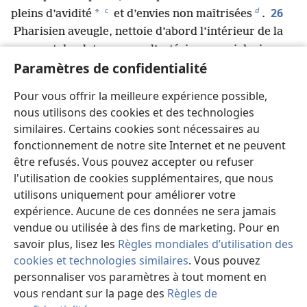
c
d
26
*
pleins d’avidité
et d’envies non maîtrisées
.
Pharisien aveugle, nettoie d’abord l’intérieur de la
coupe et du plat pour que l’extérieur aussi devienne
Paramètres de confidentialité
*
propre
.
27
« Malheur à vous, scribes et pharisiens !
Pour vous offrir la meilleure expérience possible,
e
Hypocrites
! Parce que vous ressemblez à des
nous utilisons des cookies et des technologies
f
tombes blanchies
, qui paraissent belles à
similaires. Certains cookies sont nécessaires au
l’extérieur, mais qui à l’intérieur sont pleines
fonctionnement de notre site Internet et ne peuvent
28
d’ossements et de toutes sortes d’impuretés.
De
être refusés. Vous pouvez accepter ou refuser
même, extérieurement vous paraissez justes, mais
l'utilisation de cookies supplémentaires, que nous
intérieurement vous êtes pleins d’hypocrisie et de
utilisons uniquement pour améliorer votre
g
mépris pour la loi
.
expérience. Aucune de ces données ne sera jamais
29
vendue ou utilisée à des fins de marketing. Pour en
« Malheur à vous, scribes et pharisiens !
savoir plus, lisez les
Règles mondiales d’utilisation des
h
Hypocrites
! Parce que vous construisez les
cookies et technologies similaires
. Vous pouvez
tombes des prophètes et décorez les tombes des
personnaliser vos paramètres à tout moment en
i
30
justes
,
et vous dites : “Si nous avions vécu à
vous rendant sur la page des
Règles de
l’époque de nos ancêtres, nous ne nous serions pas