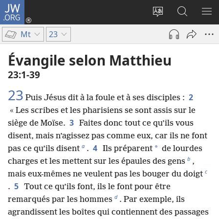
JW.ORG
Se
connecter
Changer
Recherch
AF
(ouvre
la
sur
LE
Mt
23
une
langue
JW.ORG
ME
nouvelle
du
Évangile selon Matthieu
fenêtre)
site
23​:​1-39
23
2
Puis Jésus dit à la foule et à ses disciples :
« Les scribes et les pharisiens se sont assis sur le
3
siège de Moïse.
Faites donc tout ce qu’ils vous
disent, mais n’agissez pas comme eux, car ils ne font
a
4
*
pas ce qu’ils disent
.
Ils préparent
de lourdes
b
charges et les mettent sur les épaules des gens
,
c
mais eux-mêmes ne veulent pas les bouger du doigt
5
.
Tout ce qu’ils font, ils le font pour être
d
remarqués par les hommes
. Par exemple, ils
agrandissent les boîtes qui contiennent des passages