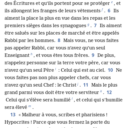
e
des Écritures et qu’ils portent pour se protéger
, et
f
6
ils allongent les franges de leurs vêtements
.
Ils
aiment la place la plus en vue dans les repas et les
g
7
premiers sièges dans les synagogues
.
Ils aiment
être salués sur les places de marché et être appelés
8
Rabbi par les hommes.
Mais vous, ne vous faites
pas appeler Rabbi, car vous n’avez qu’un seul
h
9
Enseignant
, et vous êtes tous frères.
De plus,
n’appelez personne sur la terre votre père, car vous
i
10
n’avez qu’un seul Père
: Celui qui est au ciel.
Ne
vous faites pas non plus appeler chefs, car vous
j
11
n’avez qu’un seul Chef : le Christ
.
Mais le plus
k
12
grand parmi vous doit être votre serviteur
.
l
Celui qui s’élève sera humilié
, et celui qui s’humilie
m
sera élevé
.
13
« Malheur à vous, scribes et pharisiens !
Hypocrites ! Parce que vous fermez la porte du