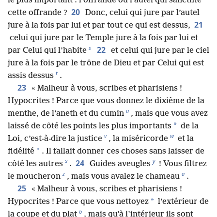
le plus important : l’offrande ou l’autel qui sanctifie
20
cette offrande ?
Donc, celui qui jure par l’autel
21
jure à la fois par lui et par tout ce qui est dessus,
celui qui jure par le Temple jure à la fois par lui et
s
22
par Celui qui l’habite
et celui qui jure par le ciel
jure à la fois par le trône de Dieu et par Celui qui est
t
assis dessus
.
23
« Malheur à vous, scribes et pharisiens !
Hypocrites ! Parce que vous donnez le dixième de la
u
menthe, de l’aneth et du cumin
, mais que vous avez
*
laissé de côté les points les plus importants
de la
v
w
Loi, c’est-à-dire la justice
, la miséricorde
et la
*
fidélité
. Il fallait donner ces choses sans laisser de
x
y
24
côté les autres
.
Guides aveugles
! Vous filtrez
z
a
le moucheron
, mais vous avalez le chameau
.
25
« Malheur à vous, scribes et pharisiens !
*
Hypocrites ! Parce que vous nettoyez
l’extérieur de
b
la coupe et du plat
, mais qu’à l’intérieur ils sont