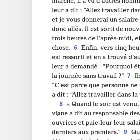
marché, il a vu d’autres homme
leur a dit : “Allez travailler d
et je vous donnerai un salaire 
donc allés. Il est sorti de nou
trois heures de l’après-midi, e
6
chose.
Enfin, vers cinq heur
est ressorti et en a trouvé d’au
leur a demandé : “Pourquoi ête
7
la journée sans travail ?”
Il
“C’est parce que personne ne n
a dit : “Allez travailler dans l
8
« Quand le soir est venu, 
vigne a dit au responsable des 
ouvriers et paie-leur leur sala
9
derniers aux premiers.”
Qua