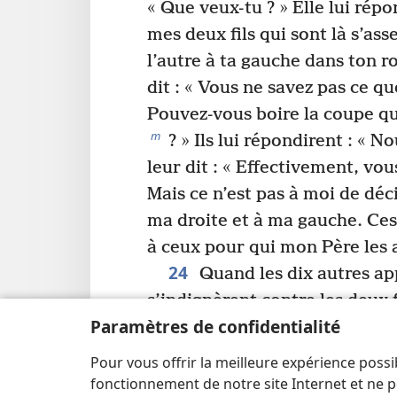
« Que veux-tu ? » Elle lui rép
mes deux fils qui sont là s’asse
l’autre à ta gauche dans ton 
dit : « Vous ne savez pas ce 
Pouvez-vous boire la coupe que
m
? » Ils lui répondirent : « N
leur dit : « Effectivement, vo
Mais ce n’est pas à moi de déci
ma droite et à ma gauche. Ces
à ceux pour qui mon Père les 
24
Quand les dix autres app
s’indignèrent contre les deux 
Paramètres de confidentialité
Jésus les appela et leur dit : 
dirigeants dominent les natio
Pour vous offrir la meilleure expérience possi
q
exercent le pouvoir sur elles
fonctionnement de notre site Internet et ne p