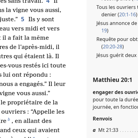
4
s sans travail.
Il
Tous les ouvriers
ans la vigne vous aussi,
denier (
20:1-16
)
5
juste.”
Ils y sont
Jésus annonce de 
veau vers midi et vers
19
)
t il a fait la même
Requête pour obt
(
20:20-28
)
es de l’après-midi, il
Jésus guérit deux 
tres qui étaient là. Il
s-vous restés ici toute
s lui ont répondu :
Matthieu 20​:​1
ous a engagés.” Il leur
engager des ouvrie
a vigne vous aussi.”
pour toute la durée 
le propriétaire de la
journée, en fonctio
ouvriers : “Appelle les
Renvois
b
ire
, en allant des
a
Mt 21​:​33
nd ceux qui avaient