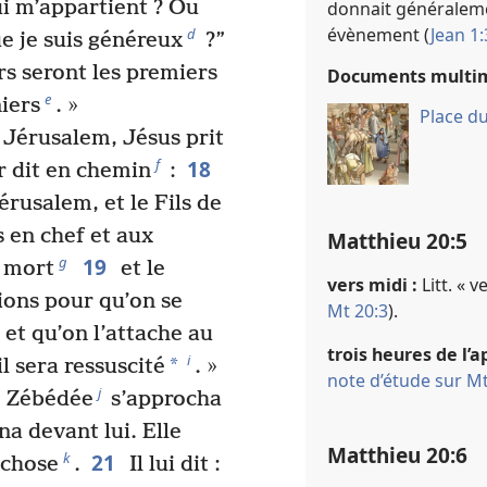
ui m’appartient ? Ou
donnait généraleme
évènement (
Jean 1:
d
ue je suis généreux
?”
s seront les premiers
Documents multi
e
niers
. »
Place d
 Jérusalem, Jésus prit
18
f
eur dit en chemin
:
rusalem, et le Fils de
 en chef et aux
Matthieu 20​:​5
19
g
à mort
et le
vers midi :
Litt. « v
ions pour qu’on se
Mt 20:3
).
 et qu’on l’attache au
trois heures de l’a
i
*
il sera ressuscité
. »
note d’étude sur Mt
j
de Zébédée
s’approcha
ina devant lui. Elle
Matthieu 20​:​6
21
k
 chose
.
Il lui dit :