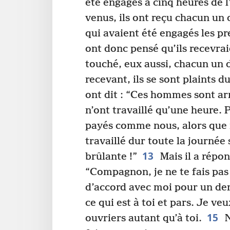
été engagés à cinq heures de l
venus, ils ont reçu chacun un 
qui avaient été engagés les pr
ont donc pensé qu’ils recevraie
touché, eux aussi, chacun un 
recevant, ils se sont plaints d
ont dit : “Ces hommes sont arr
n’ont travaillé qu’une heure. P
payés comme nous, alors que 
travaillé dur toute la journée 
13
brûlante !”
Mais il a répon
“Compagnon, je ne te fais pas 
d’accord avec moi pour un de
ce qui est à toi et pars. Je v
15
ouvriers autant qu’à toi.
N