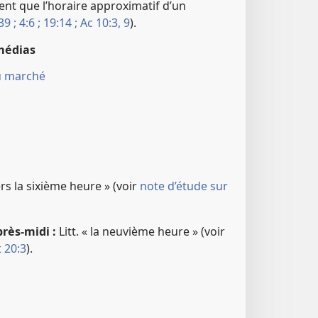
nt que l’horaire approximatif d’un
39 ;
4:6 ;
19:14 ;
Ac 10:3,
9
).
médias
u marché
ers la sixième heure » (voir
note d’étude sur
près-midi :
Litt. « la neuvième heure » (voir
 20:3
).