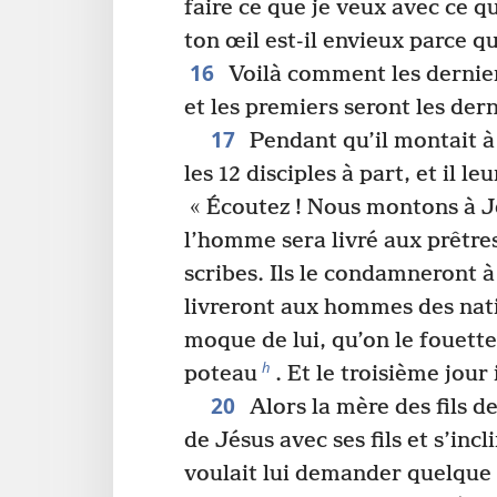
faire ce que je veux avec ce q
ton œil est-il envieux parce q
16
Voilà comment les dernier
et les premiers seront les der
17
Pendant qu’il montait à
les 12 disciples à part, et il l
« Écoutez ! Nous montons à Jé
l’homme sera livré aux prêtres
scribes. Ils le condamneront 
livreront aux hommes des nat
moque de lui, qu’on le fouette
h
poteau
. Et le troisième jour 
20
Alors la mère des fils 
de Jésus avec ses fils et s’incl
voulait lui demander quelque