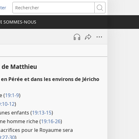
ter
e
Rechercher
I SOMMES-NOUS
lle
re)
 de Matthieu
 en Pérée et dans les environs de Jéricho
e (
19:1-9
)
:10-12
)
unes enfants (
19:13-15
)
une homme riche (
19:16-26
)
 sacrifices pour le Royaume sera
9:27-30
)