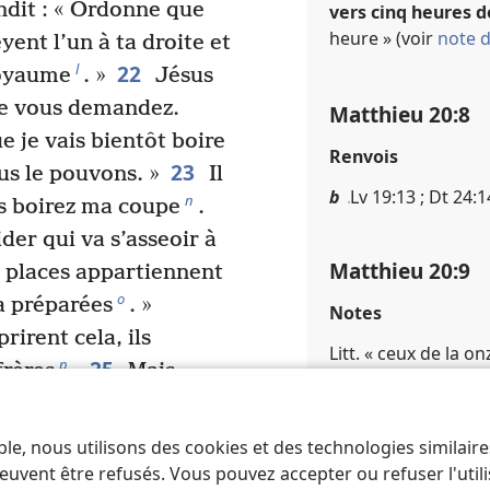
ondit : « Ordonne que
vers cinq heures de
heure » (voir
note d
yent l’un à ta droite et
22
l
royaume
. »
Jésus
que vous demandez.
Matthieu 20​:​8
 je vais bientôt boire
Renvois
23
ous le pouvons. »
Il
b
Lv 19​:​13 ; Dt 24​:​
n
us boirez ma coupe
.
der qui va s’asseoir à
Matthieu 20​:​9
 places appartiennent
o
a préparées
. »
Notes
rirent cela, ils
Litt. « ceux de la o
25
p
frères
.
Mais
« Vous savez que les
Matthieu 20​:​13
ns et que les grands
ble, nous utilisons des cookies et des technologies similair
Renvois
26
.
Cela ne doit pas
euvent être refusés. Vous pouvez accepter ou refuser l'uti