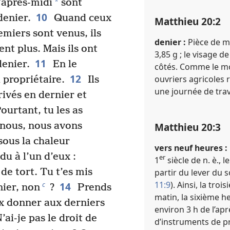
*
’après-midi
sont
10
denier.
Quand ceux
Matthieu 20​:​2
emiers sont venus, ils
denier :
Pièce de m
nt plus. Mais ils ont
3,85 g ; le visage d
11
denier.
En le
côtés. Comme le mon
12
ouvriers agricoles
u propriétaire.
Ils
une journée de trav
ivés en dernier et
ourtant, tu les as
Matthieu 20​:​3
nous, nous avons
sous la chaleur
vers neuf heures :
du à l’un d’eux :
er
1
siècle de n. è., l
de tort. Tu t’es mis
partir du lever du so
11:9
). Ainsi, la tr
14
c
nier, non
?
Prends
matin, la sixième h
eux donner aux derniers
environ 3 h de l’ap
’ai-je pas le droit de
d’instruments de p