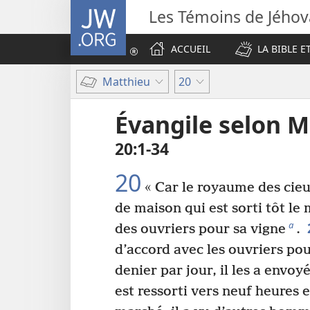
JW.ORG
Les Témoins de Jého
ACCUEIL
LA BIBLE E
Matthieu
20
Évangile selon M
20​:​1-34
20
« Car le royaume des cie
de maison qui est sorti tôt le
a
des ouvriers pour sa vigne
.
d’accord avec les ouvriers pou
denier par jour, il les a envoy
est ressorti vers neuf heures e