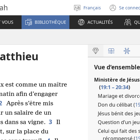
vah
Français
Se connec
Sélectionner
(ouvr
la
une
T VOUS
BIBLIOTHÈQUE
ACTUALITÉS
QU
langue
nouve
fenêt
atthieu
Vue d’ensemble
Ministère de Jésus
ux est comme un maître
(
19:1 – 20:34
)
 matin afin d’engager
Mariage et divorc
2
Après s’être mis
Don du célibat (
19
r un salaire de un
Jésus bénit des je
3
Question d’un je
és dans sa vigne.
Il
Celui qui fait des
t, sur la place du
récompensé (
1