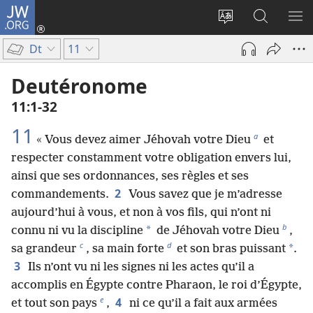
JW.ORG
Se
connecter
Changer
Recherch
AF
(ouvre
la
sur
LE
Dt
11
une
langue
JW.ORG
ME
nouvelle
du
Deutéronome
fenêtre)
site
11​:​1-32
11
a
« Vous devez aimer Jéhovah votre Dieu
et
respecter constamment votre obligation envers lui,
ainsi que ses ordonnances, ses règles et ses
2
commandements.
Vous savez que je m’adresse
aujourd’hui à vous, et non à vos fils, qui n’ont ni
b
*
connu ni vu la discipline
de Jéhovah votre Dieu
,
c
d
*
sa grandeur
, sa main forte
et son bras puissant
.
3
Ils n’ont vu ni les signes ni les actes qu’il a
accomplis en Égypte contre Pharaon, le roi d’Égypte,
e
4
et tout son pays
,
ni ce qu’il a fait aux armées