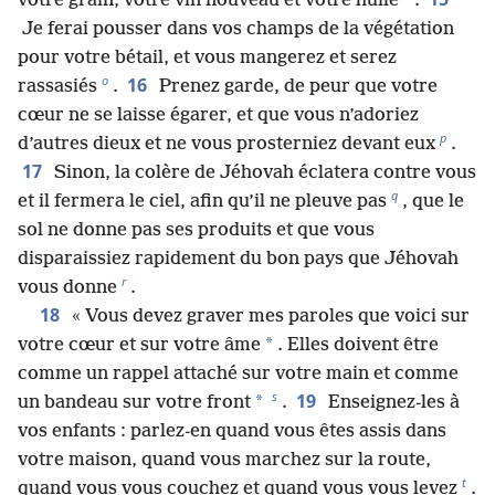
votre grain, votre vin nouveau et votre huile
.
Je ferai pousser dans vos champs de la végétation
pour votre bétail, et vous mangerez et serez
o
16
rassasiés
.
Prenez garde, de peur que votre
cœur ne se laisse égarer, et que vous n’adoriez
p
d’autres dieux et ne vous prosterniez devant eux
.
17
Sinon, la colère de Jéhovah éclatera contre vous
q
et il fermera le ciel, afin qu’il ne pleuve pas
, que le
sol ne donne pas ses produits et que vous
disparaissiez rapidement du bon pays que Jéhovah
r
vous donne
.
18
« Vous devez graver mes paroles que voici sur
*
votre cœur et sur votre âme
. Elles doivent être
comme un rappel attaché sur votre main et comme
s
19
*
un bandeau sur votre front
.
Enseignez-les à
vos enfants : parlez-en quand vous êtes assis dans
votre maison, quand vous marchez sur la route,
t
quand vous vous couchez et quand vous vous levez
.