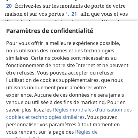
20
Écrivez-les sur les montants de porte de votre
21
*
maison et sur vos portes
,
afin que vous et vos
u
fils viviez longtemps
dans le pays que Jéhovah a
v
Paramètres de confidentialité
juré de donner à vos ancêtres
, aussi longtemps que
le ciel sera au-dessus de la terre.
Pour vous offrir la meilleure expérience possible,
22
« Si vous obéissez strictement à ce
nous utilisons des cookies et des technologies
commandement que je vous donne et que vous le
similaires. Certains cookies sont nécessaires au
pratiquiez, c’est-à-dire si vous aimez Jéhovah votre
fonctionnement de notre site Internet et ne peuvent
w
Dieu
, si vous suivez tous ses chemins et si vous
être refusés. Vous pouvez accepter ou refuser
x
23
vous attachez à lui
,
Jéhovah chassera toutes
l'utilisation de cookies supplémentaires, que nous
y
ces nations de devant vous
, et vous déposséderez
utilisons uniquement pour améliorer votre
des nations plus grandes et plus nombreuses que
expérience. Aucune de ces données ne sera jamais
z
24
vendue ou utilisée à des fins de marketing. Pour en
vous
.
Tout lieu où vous poserez le pied vous
savoir plus, lisez les
Règles mondiales d’utilisation des
a
appartiendra
. Du désert au Liban, du Fleuve, le
cookies et technologies similaires
. Vous pouvez
*
fleuve Euphrate, à la mer occidentale
, ce sera
personnaliser vos paramètres à tout moment en
b
c
25
votre territoire
.
Personne ne vous résistera
.
vous rendant sur la page des
Règles de
Jéhovah votre Dieu répandra la terreur et la peur de