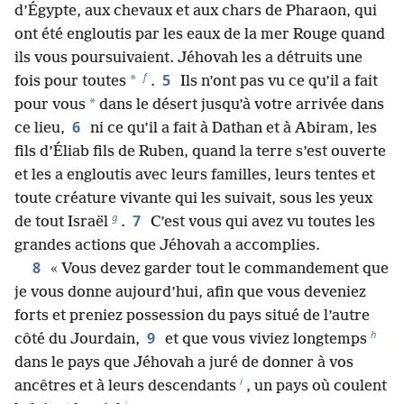
d’Égypte, aux chevaux et aux chars de Pharaon, qui
ont été engloutis par les eaux de la mer Rouge quand
ils vous poursuivaient. Jéhovah les a détruits une
f
5
*
fois pour toutes
.
Ils n’ont pas vu ce qu’il a fait
*
pour vous
dans le désert jusqu’à votre arrivée dans
6
ce lieu,
ni ce qu’il a fait à Dathan et à Abiram, les
fils d’Éliab fils de Ruben, quand la terre s’est ouverte
et les a engloutis avec leurs familles, leurs tentes et
toute créature vivante qui les suivait, sous les yeux
g
7
de tout Israël
.
C’est vous qui avez vu toutes les
grandes actions que Jéhovah a accomplies.
8
« Vous devez garder tout le commandement que
je vous donne aujourd’hui, afin que vous deveniez
forts et preniez possession du pays situé de l’autre
h
9
côté du Jourdain,
et que vous viviez longtemps
dans le pays que Jéhovah a juré de donner à vos
i
ancêtres et à leurs descendants
, un pays où coulent