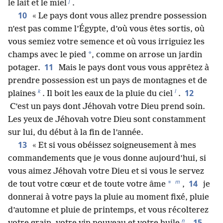
j
le lait et le miel
.
10
« Le pays dont vous allez prendre possession
n’est pas comme l’Égypte, d’où vous êtes sortis, où
vous semiez votre semence et où vous irriguiez les
*
champs avec le pied
, comme on arrose un jardin
11
potager.
Mais le pays dont vous vous apprêtez à
prendre possession est un pays de montagnes et de
k
l
12
plaines
. Il boit les eaux de la pluie du ciel
.
C’est un pays dont Jéhovah votre Dieu prend soin.
Les yeux de Jéhovah votre Dieu sont constamment
sur lui, du début à la fin de l’année.
13
« Et si vous obéissez soigneusement à mes
commandements que je vous donne aujourd’hui, si
vous aimez Jéhovah votre Dieu et si vous le servez
m
14
*
de tout votre cœur et de toute votre âme
,
je
donnerai à votre pays la pluie au moment fixé, pluie
d’automne et pluie de printemps, et vous récolterez
n
15