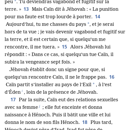
*
peu
. Tu deviendras vagabond et fugitif sur la
13
terre. »
Mais Caïn dit à Jéhovah : « La punition
14
pour ma faute est trop lourde à porter.
*
Aujourd’hui, tu me chasses du pays
, et je serai
hors de ta vue ; je vais devenir vagabond et fugitif sur
la terre, et il est certain que, si quelqu’un me
15
rencontre, il me tuera. »
Alors Jéhovah lui
répondit : « Dans ce cas, si quelqu’un tue Caïn, il
subira la vengeance sept fois. »
Jéhovah établit donc un signe pour que, si
16
quelqu’un rencontre Caïn, il ne le frappe pas.
*
Caïn partit s’installer au pays de l’Exil
, à l’est
i
d’Éden
, loin de la présence de Jéhovah.
17
Par la suite, Caïn eut des relations sexuelles
j
avec sa femme
; elle fut enceinte et donna
naissance à Hénoch. Puis il bâtit une ville et lui
18
donna le nom de son fils Hénoch.
Plus tard,