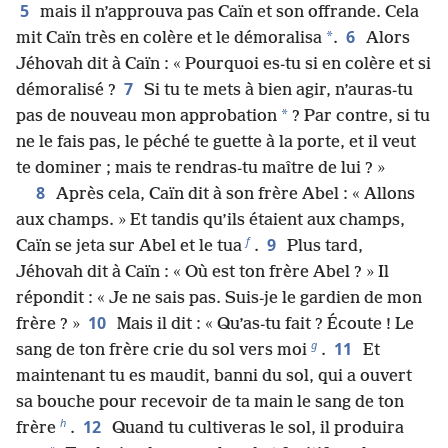
5
mais il n’approuva pas Caïn et son offrande. Cela
6
*
mit Caïn très en colère et le démoralisa
.
Alors
Jéhovah dit à Caïn : « Pourquoi es-tu si en colère et si
7
démoralisé ?
Si tu te mets à bien agir, n’auras-tu
*
pas de nouveau mon approbation
? Par contre, si tu
ne le fais pas, le péché te guette à la porte, et il veut
te dominer ; mais te rendras-tu maître de lui ? »
8
Après cela, Caïn dit à son frère Abel : « Allons
aux champs. » Et tandis qu’ils étaient aux champs,
f
9
Caïn se jeta sur Abel et le tua
.
Plus tard,
Jéhovah dit à Caïn : « Où est ton frère Abel ? » Il
répondit : « Je ne sais pas. Suis-je le gardien de mon
10
frère ? »
Mais il dit : « Qu’as-tu fait ? Écoute ! Le
g
11
sang de ton frère crie du sol vers moi
.
Et
maintenant tu es maudit, banni du sol, qui a ouvert
sa bouche pour recevoir de ta main le sang de ton
h
12
frère
.
Quand tu cultiveras le sol, il produira