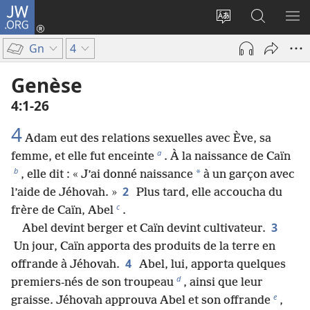
JW.ORG
Se
connecter
Changer
Recherch
AF
(ouvre
la
sur
LE
Gn
4
une
langue
JW.ORG
ME
nouvelle
du
Genèse
fenêtre)
site
4​:​1-26
4
Adam eut des relations sexuelles avec Ève, sa
a
femme, et elle fut enceinte
. À la naissance de Caïn
b
*
, elle dit : « J’ai donné naissance
à un garçon avec
2
l’aide de Jéhovah. »
Plus tard, elle accoucha du
c
frère de Caïn, Abel
.
3
Abel devint berger et Caïn devint cultivateur.
Un jour, Caïn apporta des produits de la terre en
4
offrande à Jéhovah.
Abel, lui, apporta quelques
d
premiers-nés de son troupeau
, ainsi que leur
e
graisse. Jéhovah approuva Abel et son offrande
,