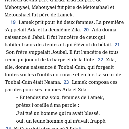
Hénoch devint père d’Irad. Irad fut père de
Mehouyael, Mehouyael fut père de Metoushael et
Metoushael fut père de Lamek.
19
Lamek prit pour lui deux femmes. La première
20
s’appelait Ada et la deuxième Zila.
Ada donna
naissance à Jabal. Il fut l’ancêtre de ceux qui
21
habitent sous des tentes et qui élèvent du bétail.
Son frère s’appelait Joubal. Il fut l’ancêtre de tous
22
ceux qui jouent de la harpe et de la flûte.
Zila,
elle, donna naissance à Toubal-Caïn, qui forgeait
toutes sortes d’outils en cuivre et en fer. La sœur de
23
Toubal-Caïn était Naama.
Lamek composa ces
paroles pour ses femmes Ada et Zila :
« Entendez ma voix, femmes de Lamek,
prêtez l’oreille à ma parole :
J’ai tué un homme qui m’avait blessé,
oui, un jeune homme qui m’avait frappé.
k
24