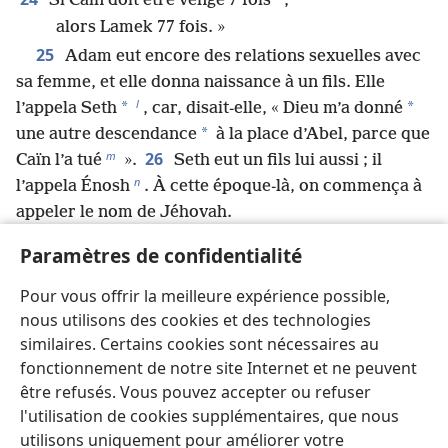
Si Caïn doit être vengé 7 fois
,
alors Lamek 77 fois. »
25
Adam eut encore des relations sexuelles avec
sa femme, et elle donna naissance à un fils. Elle
l
*
*
l’appela Seth
, car, disait-elle, « Dieu m’a donné
*
une autre descendance
à la place d’Abel, parce que
m
26
Caïn l’a tué
».
Seth eut un fils lui aussi ; il
n
l’appela Énosh
. À cette époque-là, on commença à
appeler le nom de Jéhovah.
Paramètres de confidentialité
Précédent
Suivant
Pour vous offrir la meilleure expérience possible,
nous utilisons des cookies et des technologies
similaires. Certains cookies sont nécessaires au
fonctionnement de notre site Internet et ne peuvent
être refusés. Vous pouvez accepter ou refuser
Copyrights pour cette publication
l'utilisation de cookies supplémentaires, que nous
Copyright
©
2026
Watch Tower Bible and Tract Society of
utilisons uniquement pour améliorer votre
Pennsylvania.