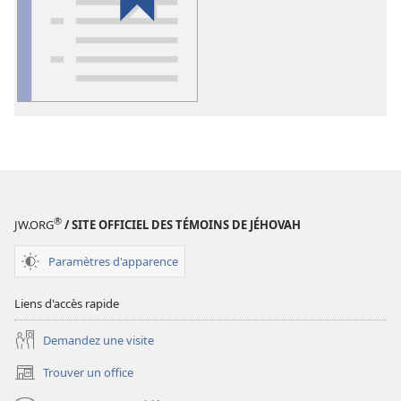
de
téléchargement
des
publications
numériques
Lexique
®
JW.ORG
/ SITE OFFICIEL DES TÉMOINS DE JÉHOVAH
Paramètres d'apparence
Liens d'accès rapide
Demandez une visite
Trouver un office
(ouvre
une