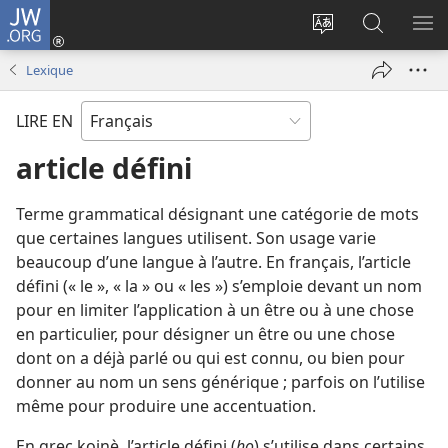
JW.ORG
Se
connecter
Changer
Recherch
AF
(ouvre
la
sur
LE
Lexique
une
langue
JW.ORG
ME
nouvelle
du
LIRE EN
fenêtre)
site
article défini
Terme grammatical désignant une catégorie de mots
que certaines langues utilisent. Son usage varie
beaucoup d’une langue à l’autre. En français, l’article
défini (« le », « la » ou « les ») s’emploie devant un nom
pour en limiter l’application à un être ou à une chose
en particulier, pour désigner un être ou une chose
dont on a déjà parlé ou qui est connu, ou bien pour
donner au nom un sens générique ; parfois on l’utilise
même pour produire une accentuation.
En grec koinè, l’article défini (
ho
) s’utilise dans certains