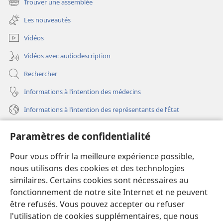
Trouver une assemblée
(ouvre
nouvelle
une
fenêtre)
Les nouveautés
nouvelle
fenêtre)
Vidéos
Vidéos avec audiodescription
Rechercher
Informations à l’intention des médecins
Informations à l’intention des représentants de l’État
Aide
Paramètres de confidentialité
Dons
Pour vous offrir la meilleure expérience possible,
(ouvre
une
nous utilisons des cookies et des technologies
nouvelle
similaires. Certains cookies sont nécessaires au
Bibliothèque en ligne
(ouvre
fenêtre)
fonctionnement de notre site Internet et ne peuvent
une
®
JW Hub
être refusés. Vous pouvez accepter ou refuser
nouvelle
(ouvre
fenêtre)
l'utilisation de cookies supplémentaires, que nous
une
®