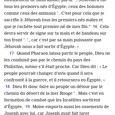
obstinément de nous laisser partir
, Jéhovah a tué
tous les premiers-nés d’Égypte, ceux des hommes
s
comme ceux des animaux
. C’est pour cela que je
sacrifie à Jéhovah tous les premiers-nés mâles et
16
que je rachète tout premier-né de mes fils.”
Cela
devra servir de signe sur ta main et de bandeau sur
t
*
ton front
, car c’est par sa main puissante que
Jéhovah nous a fait sortir d’Égypte. »
17
Quand Pharaon laissa partir le peuple, Dieu ne
les conduisit pas par le chemin du pays des
Philistins, même s’il était proche. Car Dieu dit : « Le
peuple pourrait changer d’avis quand il sera
confronté à la guerre, et il retournera en Égypte. »
18
Dieu fit donc faire au peuple un détour par le
u
chemin du désert de la mer Rouge
. Mais c’est en
formation de combat que les Israélites sortirent
19
d’Égypte.
Moïse emporta aussi les ossements de
Joseph avec lui, car Joseph avait fait jurer