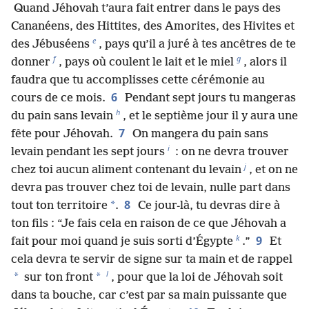
Quand Jéhovah t’aura fait entrer dans le pays des
Cananéens, des Hittites, des Amorites, des Hivites et
e
des Jébuséens
, pays qu’il a juré à tes ancêtres de te
f
g
donner
, pays où coulent le lait et le miel
, alors il
faudra que tu accomplisses cette cérémonie au
6
cours de ce mois.
Pendant sept jours tu mangeras
h
du pain sans levain
, et le septième jour il y aura une
7
fête pour Jéhovah.
On mangera du pain sans
i
levain pendant les sept jours
: on ne devra trouver
j
chez toi aucun aliment contenant du levain
, et on ne
devra pas trouver chez toi de levain, nulle part dans
8
*
tout ton territoire
.
Ce jour-là, tu devras dire à
ton fils : “Je fais cela en raison de ce que Jéhovah a
k
9
fait pour moi quand je suis sorti d’Égypte
.”
Et
cela devra te servir de signe sur ta main et de rappel
l
*
*
sur ton front
, pour que la loi de Jéhovah soit
dans ta bouche, car c’est par sa main puissante que