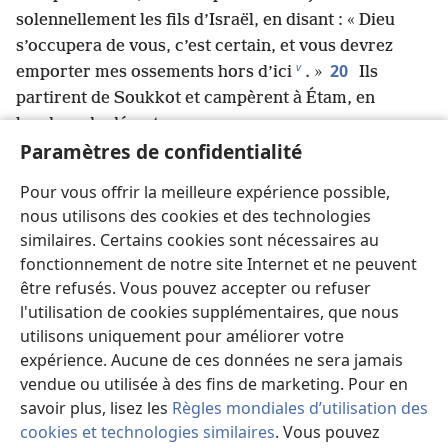
solennellement les fils d’Israël, en disant : « Dieu
s’occupera de vous, c’est certain, et vous devrez
v
20
emporter mes ossements hors d’ici
. »
Ils
partirent de Soukkot et campèrent à Étam, en
bordure du désert.
21
Paramètres de confidentialité
Et Jéhovah marchait devant eux, le jour dans
w
une colonne de nuage pour leur montrer le chemin
Pour vous offrir la meilleure expérience possible,
, et la nuit dans une colonne de feu pour les éclairer.
nous utilisons des cookies et des technologies
x
22
Ainsi, ils pouvaient marcher le jour et la nuit
.
similaires. Certains cookies sont nécessaires au
La colonne de nuage ne s’éloignait pas de devant le
fonctionnement de notre site Internet et ne peuvent
peuple pendant le jour, ni la colonne de feu pendant
être refusés. Vous pouvez accepter ou refuser
y
la nuit
.
l'utilisation de cookies supplémentaires, que nous
utilisons uniquement pour améliorer votre
expérience. Aucune de ces données ne sera jamais
vendue ou utilisée à des fins de marketing. Pour en
Précédent
Suivant
savoir plus, lisez les
Règles mondiales d’utilisation des
cookies et technologies similaires
. Vous pouvez