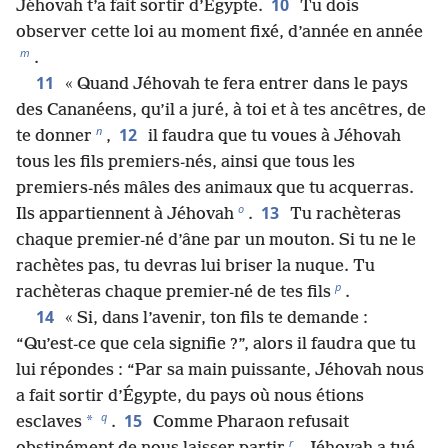
10
Jéhovah t’a fait sortir d’Égypte.
Tu dois
observer cette loi au moment fixé, d’année en année
m
.
11
« Quand Jéhovah te fera entrer dans le pays
des Cananéens, qu’il a juré, à toi et à tes ancêtres, de
n
12
te donner
,
il faudra que tu voues à Jéhovah
tous les fils premiers-nés, ainsi que tous les
premiers-nés mâles des animaux que tu acquerras.
o
13
Ils appartiennent à Jéhovah
.
Tu rachèteras
chaque premier-né d’âne par un mouton. Si tu ne le
rachètes pas, tu devras lui briser la nuque. Tu
p
rachèteras chaque premier-né de tes fils
.
14
« Si, dans l’avenir, ton fils te demande :
“Qu’est-ce que cela signifie ?”, alors il faudra que tu
lui répondes : “Par sa main puissante, Jéhovah nous
a fait sortir d’Égypte, du pays où nous étions
q
15
*
esclaves
.
Comme Pharaon refusait
r