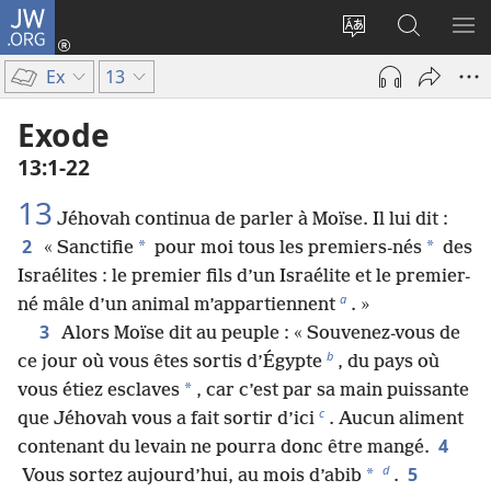
JW.ORG
Se
connecter
Changer
Recherch
AF
(ouvre
la
sur
LE
Ex
13
une
langue
JW.ORG
ME
nouvelle
du
Exode
fenêtre)
site
13​:​1-22
13
Jéhovah continua de parler à Moïse. Il lui dit :
2
*
*
« Sanctifie
pour moi tous les premiers-nés
des
Israélites : le premier fils d’un Israélite et le premier-
a
né mâle d’un animal m’appartiennent
. »
3
Alors Moïse dit au peuple : « Souvenez-vous de
b
ce jour où vous êtes sortis d’Égypte
, du pays où
*
vous étiez esclaves
, car c’est par sa main puissante
c
que Jéhovah vous a fait sortir d’ici
. Aucun aliment
4
contenant du levain ne pourra donc être mangé.
d
5
*
Vous sortez aujourd’hui, au mois d’abib
.