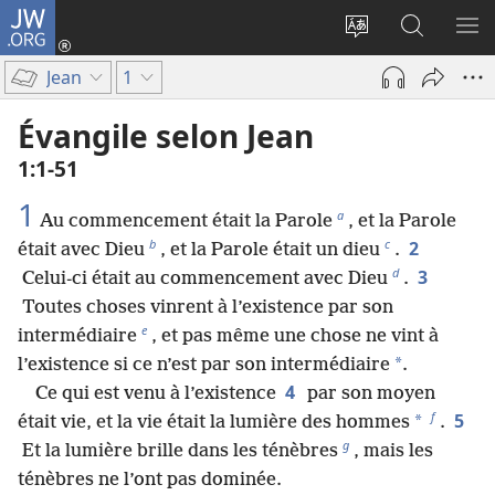
JW.ORG
Se
connecter
Changer
Recherch
AF
(ouvre
la
sur
LE
Jean
1
une
langue
JW.ORG
ME
nouvelle
du
Évangile selon Jean
fenêtre)
site
1​:​1-51
1
a
Au commencement était la Parole
, et la Parole
b
c
2
était avec Dieu
, et la Parole était un dieu
.
d
3
Celui-ci était au commencement avec Dieu
.
Toutes choses vinrent à l’existence par son
e
intermédiaire
, et pas même une chose ne vint à
*
l’existence si ce n’est par son intermédiaire
.
4
Ce qui est venu à l’existence
par son moyen
f
5
*
était vie, et la vie était la lumière des hommes
.
g
Et la lumière brille dans les ténèbres
, mais les
ténèbres ne l’ont pas dominée.