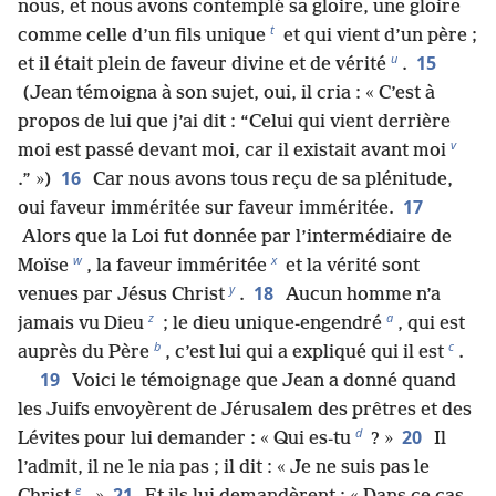
nous, et nous avons contemplé sa gloire, une gloire
t
comme celle d’un fils unique
et qui vient d’un père ;
u
15
et il était plein de faveur divine et de vérité
.
(Jean témoigna à son sujet, oui, il cria : « C’est à
propos de lui que j’ai dit : “Celui qui vient derrière
v
moi est passé devant moi, car il existait avant moi
16
.” »)
Car nous avons tous reçu de sa plénitude,
17
oui faveur imméritée sur faveur imméritée.
Alors que la Loi fut donnée par l’intermédiaire de
w
x
Moïse
, la faveur imméritée
et la vérité sont
y
18
venues par Jésus Christ
.
Aucun homme n’a
z
a
jamais vu Dieu
; le dieu unique-engendré
, qui est
b
c
auprès du Père
, c’est lui qui a expliqué qui il est
.
19
Voici le témoignage que Jean a donné quand
les Juifs envoyèrent de Jérusalem des prêtres et des
d
20
Lévites pour lui demander : « Qui es-tu
? »
Il
l’admit, il ne le nia pas ; il dit : « Je ne suis pas le
e
21