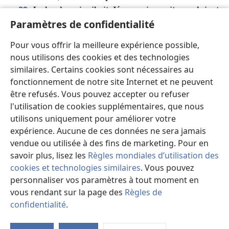
29
Le lendemain, il vit Jésus qui venait vers lui, et
m
Paramètres de confidentialité
il dit : « Voyez : l’Agneau
de Dieu qui enlève le
n
o
30
péché
du monde
!
C’est celui dont j’ai dit :
Pour vous offrir la meilleure expérience possible,
“Derrière moi vient un homme qui est passé devant
nous utilisons des cookies et des technologies
p
31
moi, car il existait avant moi
.”
Moi non plus je
similaires. Certains cookies sont nécessaires au
ne le connaissais pas, mais voilà pourquoi je suis
fonctionnement de notre site Internet et ne peuvent
venu baptiser dans l’eau : pour qu’Israël en vienne à
être refusés. Vous pouvez accepter ou refuser
q
32
le connaître
. »
Jean témoigna aussi, en disant :
l'utilisation de cookies supplémentaires, que nous
« J’ai vu l’esprit descendre du ciel comme une
utilisons uniquement pour améliorer votre
r
33
colombe, et il est demeuré sur lui
.
Moi non plus
expérience. Aucune de ces données ne sera jamais
vendue ou utilisée à des fins de marketing. Pour en
je ne le connaissais pas, mais Celui-là même qui m’a
savoir plus, lisez les
Règles mondiales d’utilisation des
envoyé baptiser dans l’eau m’a dit : “Quel que soit
cookies et technologies similaires
. Vous pouvez
celui sur qui tu verras l’esprit descendre et
personnaliser vos paramètres à tout moment en
s
demeurer
, c’est celui-là qui baptise dans de l’esprit
vous rendant sur la page des
Règles de
t
34
saint
.”
Et j’ai vu cela, et j’ai témoigné que celui-
confidentialité
.
u
ci est le Fils de Dieu
. »
Vo
35
d'
Le lendemain, de nouveau, Jean se tenait là