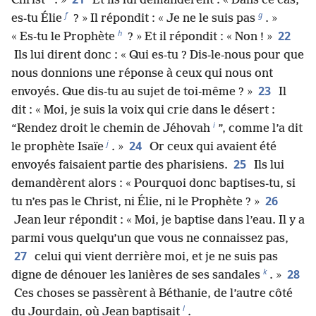
Christ
. »
Et ils lui demandèrent : « Dans ce cas,
f
g
es-tu Élie
? » Il répondit : « Je ne le suis pas
. »
h
22
« Es-tu le Prophète
? » Et il répondit : « Non ! »
Ils lui dirent donc : « Qui es-tu ? Dis-le-nous pour que
nous donnions une réponse à ceux qui nous ont
23
envoyés. Que dis-tu au sujet de toi-même ? »
Il
dit : « Moi, je suis la voix qui crie dans le désert :
i
“Rendez droit le chemin de Jéhovah
”, comme l’a dit
j
24
le prophète Isaïe
. »
Or ceux qui avaient été
25
envoyés faisaient partie des pharisiens.
Ils lui
demandèrent alors : « Pourquoi donc baptises-tu, si
26
tu n’es pas le Christ, ni Élie, ni le Prophète ? »
Jean leur répondit : « Moi, je baptise dans l’eau. Il y a
parmi vous quelqu’un que vous ne connaissez pas,
27
celui qui vient derrière moi, et je ne suis pas
k
28
digne de dénouer les lanières de ses sandales
. »
Ces choses se passèrent à Béthanie, de l’autre côté
l
du Jourdain, où Jean baptisait
.