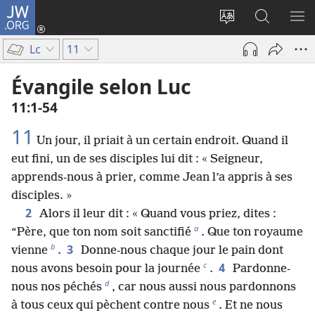
JW.ORG
Se
connecter
Changer
Recherch
AF
(ouvre
la
sur
LE
Lc
11
une
langue
JW.ORG
ME
nouvelle
du
Évangile selon Luc
fenêtre)
site
11​:​1-54
11
Un jour, il priait à un certain endroit. Quand il
eut fini, un de ses disciples lui dit : « Seigneur,
apprends-nous à prier, comme Jean l’a appris à ses
disciples. »
2
Alors il leur dit : « Quand vous priez, dites :
a
“Père, que ton nom soit sanctifié
. Que ton royaume
b
3
vienne
.
Donne-nous chaque jour le pain dont
c
4
nous avons besoin pour la journée
.
Pardonne-
d
nous nos péchés
, car nous aussi nous pardonnons
e
à tous ceux qui pèchent contre nous
. Et ne nous