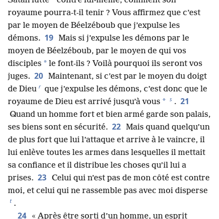
*
Satan lutte
contre lui-même, comment son
royaume pourra-t-il tenir ? Vous affirmez que c’est
par le moyen de Béelzéboub que j’expulse les
19
démons.
Mais si j’expulse les démons par le
moyen de Béelzéboub, par le moyen de qui vos
*
disciples
le font-ils ? Voilà pourquoi ils seront vos
20
juges.
Maintenant, si c’est par le moyen du doigt
r
de Dieu
que j’expulse les démons, c’est donc que le
s
21
*
royaume de Dieu est arrivé jusqu’à vous
.
Quand un homme fort et bien armé garde son palais,
22
ses biens sont en sécurité.
Mais quand quelqu’un
de plus fort que lui l’attaque et arrive à le vaincre, il
lui enlève toutes les armes dans lesquelles il mettait
sa confiance et il distribue les choses qu’il lui a
23
prises.
Celui qui n’est pas de mon côté est contre
moi, et celui qui ne rassemble pas avec moi disperse
t
.
24
« Après être sorti d’un homme, un esprit