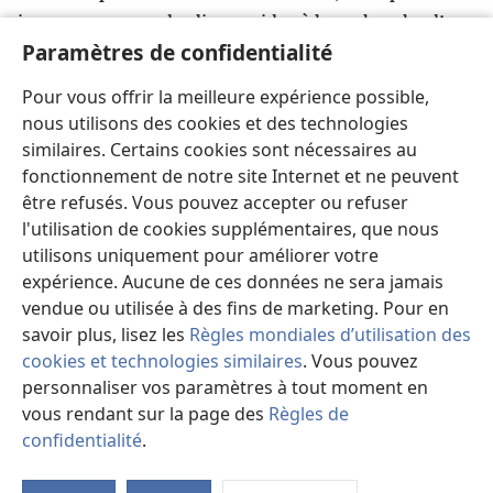
impur passe par des lieux arides à la recherche d’un
Paramètres de confidentialité
endroit où se reposer, mais comme il n’en trouve
pas, il dit : “Je vais retourner dans la maison d’où je
Pour vous offrir la meilleure expérience possible,
u
25
suis sorti
.”
En arrivant, il la trouve balayée et
nous utilisons des cookies et des technologies
26
décorée.
Il va alors chercher sept autres esprits
similaires. Certains cookies sont nécessaires au
plus méchants que lui, puis ils entrent et s’installent
fonctionnement de notre site Internet et ne peuvent
là. Finalement, l’état de cet homme devient pire
être refusés. Vous pouvez accepter ou refuser
v
qu’avant
. »
l'utilisation de cookies supplémentaires, que nous
27
Pendant qu’il disait cela, une femme lui cria du
utilisons uniquement pour améliorer votre
milieu de la foule : « Heureuse est la femme qui t’a
expérience. Aucune de ces données ne sera jamais
w
28
vendue ou utilisée à des fins de marketing. Pour en
porté en elle et qui t’a allaité
! »
Mais il
savoir plus, lisez les
Règles mondiales d’utilisation des
répondit : « Non, heureux plutôt sont ceux qui
cookies et technologies similaires
. Vous pouvez
x
entendent la parole de Dieu et y obéissent
! »
personnaliser vos paramètres à tout moment en
29
Alors que la foule grossissait, il commença à
vous rendant sur la page des
Règles de
dire : « Cette génération est une génération
confidentialité
.
*
méchante. Elle cherche un signe
, mais le seul signe
Vo
y
30
d'
qui lui sera donné sera le signe de Jonas
.
Car