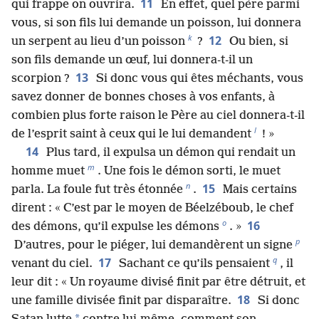
11
qui frappe on ouvrira.
En effet, quel père parmi
vous, si son fils lui demande un poisson, lui donnera
k
12
un serpent au lieu d’un poisson
?
Ou bien, si
son fils demande un œuf, lui donnera-t-il un
13
scorpion ?
Si donc vous qui êtes méchants, vous
savez donner de bonnes choses à vos enfants, à
combien plus forte raison le Père au ciel donnera-t-il
l
de l’esprit saint à ceux qui le lui demandent
! »
14
Plus tard, il expulsa un démon qui rendait un
m
homme muet
. Une fois le démon sorti, le muet
n
15
parla. La foule fut très étonnée
.
Mais certains
dirent : « C’est par le moyen de Béelzéboub, le chef
o
16
des démons, qu’il expulse les démons
. »
p
D’autres, pour le piéger, lui demandèrent un signe
q
17
venant du ciel.
Sachant ce qu’ils pensaient
, il
leur dit : « Un royaume divisé finit par être détruit, et
18
une famille divisée finit par disparaître.
Si donc