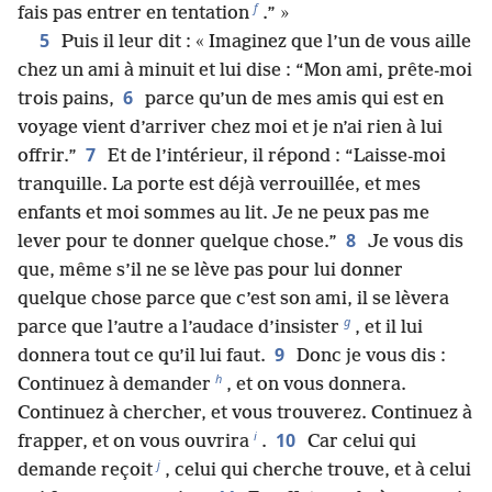
f
fais pas entrer en tentation
.” »
5
Puis il leur dit : « Imaginez que l’un de vous aille
chez un ami à minuit et lui dise : “Mon ami, prête-moi
6
trois pains,
parce qu’un de mes amis qui est en
voyage vient d’arriver chez moi et je n’ai rien à lui
7
offrir.”
Et de l’intérieur, il répond : “Laisse-moi
tranquille. La porte est déjà verrouillée, et mes
enfants et moi sommes au lit. Je ne peux pas me
8
lever pour te donner quelque chose.”
Je vous dis
que, même s’il ne se lève pas pour lui donner
quelque chose parce que c’est son ami, il se lèvera
g
parce que l’autre a l’audace d’insister
, et il lui
9
donnera tout ce qu’il lui faut.
Donc je vous dis :
h
Continuez à demander
, et on vous donnera.
Continuez à chercher, et vous trouverez. Continuez à
i
10
frapper, et on vous ouvrira
.
Car celui qui
j
demande reçoit
, celui qui cherche trouve, et à celui