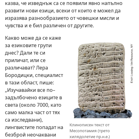
казва, че изведнъж са се появили явно напълно
развити нови езици, всеки от които е можел да
изразява разнообразието от човешки мисли и
чувства и е бил различен от другите.
Какво може да се каже
за езиковите групи
днес? Дали те си
приличат, или се
различават? Лера
Бородицки, специалист
в тази област, пише:
„Изучавайки все по–
задълбочено езиците в
света (около 7000, като
само малка част от тях
са изследвани),
Клинописен текст от
лингвистите попадат на
Месопотамия (трето
безброй неочаквани
хилядолетие пр.н.е.)