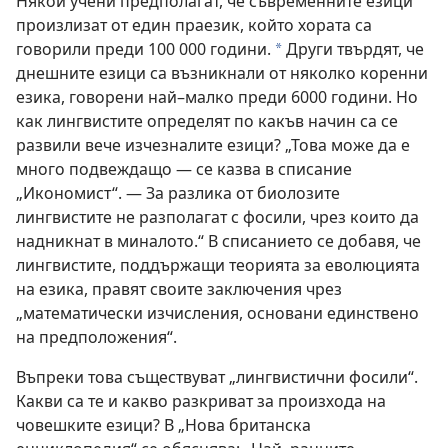
Някои учени предполагат, че съвременните езици
произлизат от един праезик, който хората са
говорили преди 100 000 години.
Други твърдят, че
*
днешните езици са възникнали от няколко коренни
езика, говорени най–малко преди 6000 години. Но
как лингвистите определят по какъв начин са се
развили вече изчезналите езици? „Това може да е
много подвеждащо — се казва в списание
„Икономист“. — За разлика от биолозите
лингвистите не разполагат с фосили, чрез които да
надникнат в миналото.“ В списанието се добавя, че
лингвистите, поддържащи теорията за еволюцията
на езика, правят своите заключения чрез
„математически изчисления, основани единствено
на предположения“.
Въпреки това съществуват „лингвистични фосили“.
Какви са те и какво разкриват за произхода на
човешките езици? В „Нова британска