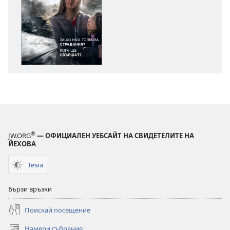
за
сваляне
на
издания
СТРАЖЕВА
КУЛА
Защо
има
толкова
страдания?
Кога
®
JW.ORG
— ОФИЦИАЛЕН УЕБСАЙТ НА СВИДЕТЕЛИТЕ НА
ще
ЙЕХОВА
свършат?
Тема
Бързи връзки
Поискай посещение
Намери събрание