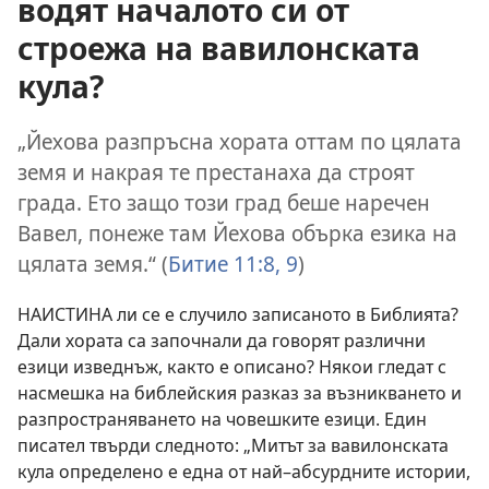
водят началото си от
строежа на вавилонската
кула?
„Йехова разпръсна хората оттам по цялата
земя и накрая те престанаха да строят
града. Ето защо този град беше наречен
Вавел, понеже там Йехова обърка езика на
цялата земя.“ (
Битие 11:8, 9
)
НАИСТИНА ли се е случило записаното в Библията?
Дали хората са започнали да говорят различни
езици изведнъж, както е описано? Някои гледат с
насмешка на библейския разказ за възникването и
разпространяването на човешките езици. Един
писател твърди следното: „Митът за вавилонската
кула определено е една от най–абсурдните истории,