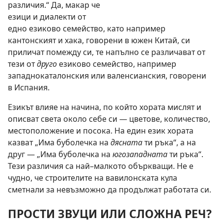
различия.“ Да, макар че
езици и диалекти от
едно езиково семейство, като например
кантонският и хака, говорени в южен Китай, си
приличат помежду си, те напълно се различават от
тези от
друго
езиково семейство, например
западнокаталонския или валенсианския, говорени
в Испания.
Езикът влияе на начина, по който хората мислят и
описват света около себе си — цветове, количество,
местоположение и посока. На
един език хората
казват „Има буболечка на
дясната
ти ръка“, а на
друг — „Има буболечка на
югозападната
ти ръка“.
Тези различия са най–малкото объркващи. Не е
чудно, че строителите на вавилонската кула
сметнали за невъзможно да продължат работата си.
ПРОСТИ ЗВУЦИ ИЛИ СЛОЖНА РЕЧ?