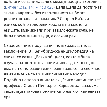
войски и се занимавали с международна търговия.
(
Битие 13:12;
14:1–11;
37:25
) Дали щели да постигнат
такъв напредък без използването на богат
речников запас и граматика? Според Библията
езикът, който говорели хората в началото, и
езиците, възникнали при вавилонската кула, не
били примитивни звуци, а сложна реч.
Съвременните проучвания потвърждават това
заключение. В „Кеймбриджка енциклопедия на
езика“ се казва: „Всяка общност, която е била
изучавана, колкото и ‘примитивна’ да е, всъщност
има напълно развит език, равняващ се по сложност
на езиците на т.нар. цивилизовани народи.“
Подобно на това в книгата си „Езиковият инстинкт“
професор Стивън Пинкър от Харвард заявява: „Не
съществува такова понятие като език от каменната
ера.“