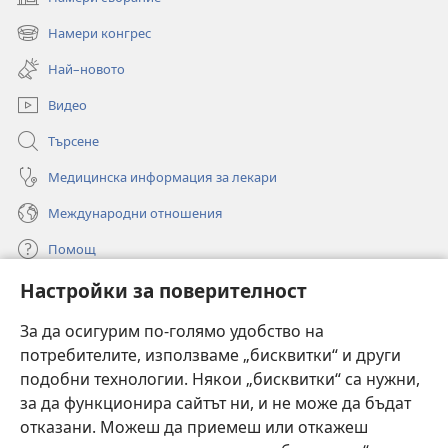
(отваря
нов
Намери конгрес
(отваря
прозорец)
нов
Най–новото
прозорец)
Видео
Търсене
Медицинска информация за лекари
Международни отношения
Помощ
Настройки за поверителност
Дарения
(отваря
нов
За да осигурим по-голямо удобство на
прозорец)
потребителите, използваме „бисквитки“ и други
ОНЛАЙН БИБЛИОТЕКА „Стражева кула“
(отваря
подобни технологии. Някои „бисквитки“ са нужни,
нов
®
JW Hub
за да функционира сайтът ни, и не може да бъдат
прозорец)
(отваря
отказани. Можеш да приемеш или откажеш
нов
®
JW Library
прозорец)