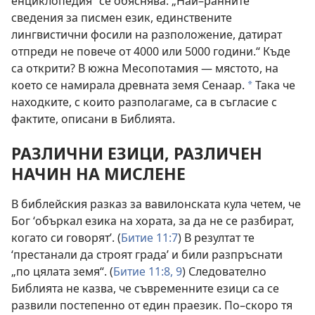
енциклопедия“ се обяснява: „Най–ранните
сведения за писмен език, единствените
лингвистични фосили на разположение, датират
отпреди не повече от 4000 или 5000 години.“ Къде
са открити? В южна Месопотамия — мястото, на
което се намирала древната земя Сенаар.
Така че
*
находките, с които разполагаме, са в съгласие с
фактите, описани в Библията.
РАЗЛИЧНИ ЕЗИЦИ, РАЗЛИЧЕН
НАЧИН НА МИСЛЕНЕ
В библейския разказ за вавилонската кула четем, че
Бог ‘объркал езика на хората, за да не се разбират,
когато си говорят’. (
Битие 11:7
) В резултат те
‘престанали да строят града’ и били разпръснати
„по цялата земя“. (
Битие 11:8, 9
) Следователно
Библията не казва, че съвременните езици са се
развили постепенно от един праезик. По–скоро тя