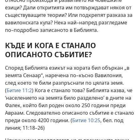
езици? Дали откритията им потвърждават някоя от
съществуващите теории? Или подкрепят разказа за
вавилонската кула? Нека най–напред разгледаме
по–подробно записаното в Библията.
КЪДЕ И КОГА Е СТАНАЛО
ОПИСАНОТО СЪБИТИЕ?
Според Библията езикът на хората бил объркан „в
земята Сенаар“, наречена по–късно Вавилония,
след което те били разпръснати по цялата земя.
(
Битие 11:2
) Кога е станало това?
Библията казва, че
‘населението на земята било разделено’ в дните на
Фалек, който бил роден около 250 години преди
Авраам. Следователно описаното събитие е станало
преди около 4200 години. (
Битие 10:25
, бел. под
линия; 11:18–26)