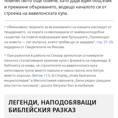
човечеството още повече, като даде един общ език
и премахне объркването, водещо началото си от
строежа на вавилонската кула.
^
Обикновено теориите за възникването на езиците изхождат от
твърдението, че хората са еволюирали от маймуноподобни
същества. За повече информация виж брошурата „Произходът
на живота — пет въпроса, които трябва да си зададем“,
стр. 27–29
,
издадена от Свидетелите на Йехова.
^
При разкопки в района на Сенаар археолози са намерили
няколко стъпаловидни храмови кули с формата на пирамида. В
Библията се казва, че строителите на вавилонската кула
използвали тухли вместо камъни и черна смола, или битум,
вместо хоросан. (
Битие 11:3, 4
) Според „Нова британска
енциклопедия“ в Месопотамия камъните „били рядко срещани
или почти липсвали“, докато битумът бил в изобилие.
ЛЕГЕНДИ, НАПОДОБЯВАЩИ
БИБЛЕЙСКИЯ РАЗКАЗ