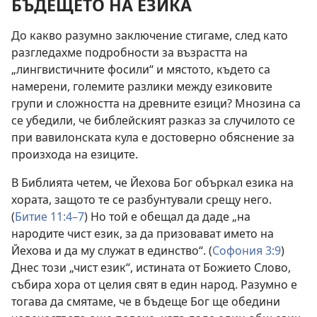
БЪДЕЩЕТО НА ЕЗИКА
До какво разумно заключение стигаме, след като
разгледахме подробности за възрастта на
„лингвистичните фосили“ и мястото, където са
намерени, големите разлики между езиковите
групи и сложността на древните езици? Мнозина са
се убедили, че библейският разказ за случилото се
при вавилонската кула е достоверно обяснение за
произхода на езиците.
В Библията четем, че Йехова Бог объркал езика на
хората, защото те се разбунтували срещу него.
(
Битие 11:4–7
) Но той е обещал да даде „на
народите чист език, за да призовават името на
Йехова и да му служат в единство“. (
Софония 3:9
)
Днес този „чист език“, истината от Божието Слово,
събира хора от целия свят в един народ. Разумно е
тогава да смятаме, че в бъдеще Бог ще обедини