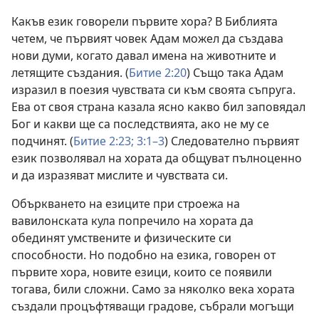
Какъв език говорели първите хора? В Библията
четем, че първият човек Адам можел да създава
нови думи, когато давал имена на животните и
летящите създания. (
Битие 2:20
) Също така Адам
изразил в поезия чувствата си към своята съпруга.
Ева от своя страна казала ясно какво бил заповядал
Бог и какви ще са последствията, ако не му се
подчинят. (
Битие 2:23;
3:1–3
) Следователно първият
език позволявал на хората да общуват пълноценно
и да изразяват мислите и чувствата си.
Объркването на езиците при строежа на
вавилонската кула попречило на хората да
обединят умствените и физическите си
способности. Но подобно на езика, говорен от
първите хора, новите езици, които се появили
тогава, били сложни. Само за няколко века хората
създали процъфтяващи градове, събрали могъщи