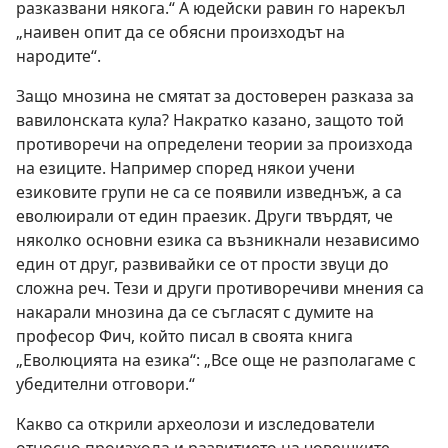
разказвани някога.“ А юдейски равин го нарекъл
„наивен опит да се обясни произходът на
народите“.
Защо мнозина не смятат за достоверен разказа за
вавилонската кула? Накратко казано, защото той
противоречи на определени теории за произхода
на езиците. Например според някои учени
езиковите групи не са се появили изведнъж, а са
еволюирали от един праезик. Други твърдят, че
няколко основни езика са възникнали независимо
един от друг, развивайки се от прости звуци до
сложна реч. Тези и други противоречиви мнения са
накарали мнозина да се съгласят с думите на
професор Фич, който писал в своята книга
„Еволюцията на езика“: „Все още не разполагаме с
убедителни отговори.“
Какво са открили археолози и изследователи
относно произхода и развитието на човешките