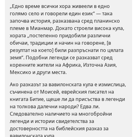
„Едно време всички хора живеели в едно
голямо село и говорели един език“ — така
започва история, разказвана сред планинско
племе в Мианмар. Докато строели висока кула,
хората „постепенно придобили различни
обичаи, традиции и начин на говорене, [в
резултат на което] били разпръснати по цялата
земя“. Подобни легенди се разказват сред
коренните жители на Африка, Източна Азия,
Мексико и други места.
Ако разказът за вавилонската кула е измислица,
съчинена от Моисей, еврейския писател на
книгата Битие, щеше ли да присъства в легенди
на толкова далечни народи? Едва ли.
Следователно наличието на многобройни
легенди и истории свидетелства за
достоверността на библейския разказ за
вавилонската кула.