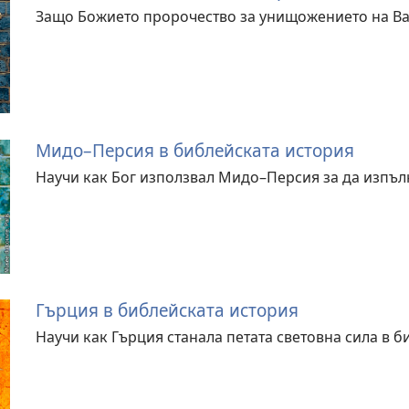
Защо Божието пророчество за унищожението на В
Мидо–Персия в библейската история
Научи как Бог използвал Мидо–Персия за да изпъл
Гърция в библейската история
Научи как Гърция станала петата световна сила в б