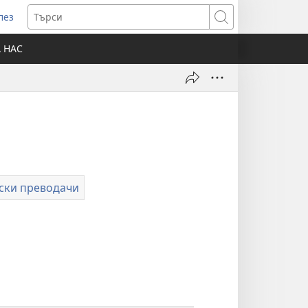
лез
отваря
Търси
ов
А НАС
розорец)
ски преводачи