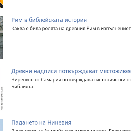
Рим в библейската история
Каква е била ролята на древния Рим в изпълнение
Древни надписи потвърждават местоживее
Чирепите от Самария потвърждават исторически по
Библията.
Падането на Ниневия
В разцвета на Асирийската империя един Божи пр