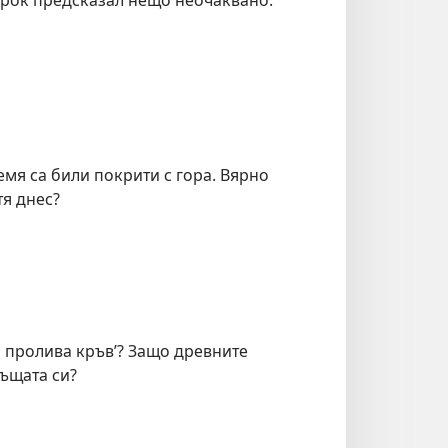
емя са били покрити с гора. Вярно
тя днес?
о пролива кръв’? Защо древните
ъщата си?