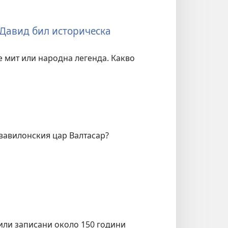
 Давид бил историческа
е мит или народна легенда. Какво
вавилонския цар Валтасар?
или записани около 150 години