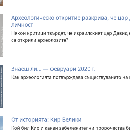
Археологическо откритие разкрива, че цар
личност
Някои критици твърдят, че израилският цар Давид 
са открили археолозите?
Знаеш ли... — февруари 2020 г.
Как археологията потвърждава съществуването на 
От историята: Кир Велики
Кой бил Кир и какви забележителни пророчества б