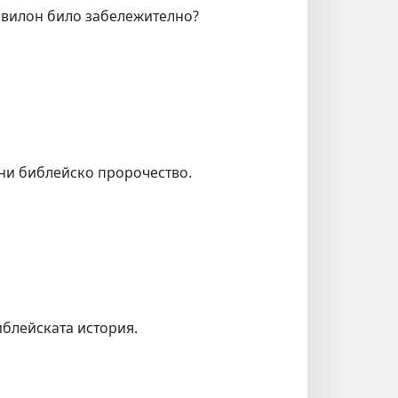
авилон било забележително?
ни библейско пророчество.
иблейската история.