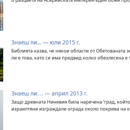
Знаеш ли... — юли 2015 г.
Библията казва, че някои области от Обетованата з
ли е това, като се има предвид колко обезлесена е 
Знаеш ли. . . — април 2013 г.
Защо древната Ниневия била наречена ‘град, койт
израилтяни изграждали ограда около покрива на к