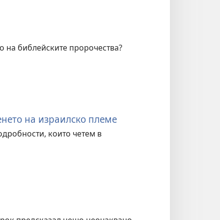
то на библейските пророчества?
нето на израилско племе
дробности, които четем в
орок предсказал нещо неочаквано.