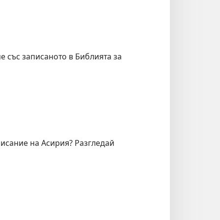
ие със записаното в Библията за
исание на Асирия? Разгледай