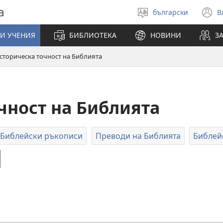
а
български
В
Избери
(
език
н
И УЧЕНИЯ
БИБЛИОТЕКА
НОВИНИ
З
п
сторическа точност на Библията
чност на Библията
Библейски ръкописи
Преводи на Библията
Библей