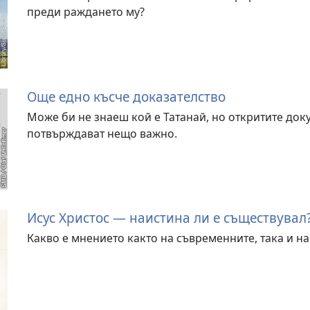
преди раждането му?
Още едно късче доказателство
Може би не знаеш кой е Татанай, но откритите доку
потвърждават нещо важно.
Исус Христос — наистина ли е съществувал
Какво е мнението както на съвременните, така и н