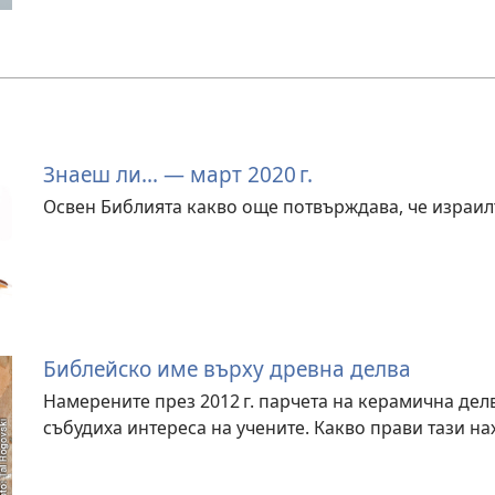
Знаеш ли... — март 2020 г.
Освен Библията какво още потвърждава, че израил
Библейско име върху древна делва
Намерените през 2012 г. парчета на керамична дел
събудиха интереса на учените. Какво прави тази н