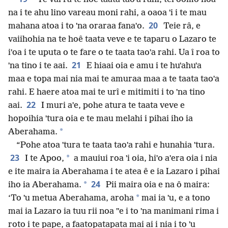
na i te ahu lino vareau moni rahi, a oaoa ˈi i te mau
20
mahana atoa i to ˈna oraraa fanaˈo.
Teie râ, e
vaiihohia na te hoê taata veve e te taparu o Lazaro te
iˈoa i te uputa o te fare o te taata taoˈa rahi. Ua î roa to
21
ˈna tino i te aai.
E hiaai oia e amu i te huˈahuˈa
maa e topa mai nia mai te amuraa maa a te taata taoˈa
rahi. E haere atoa mai te urî e mitimiti i to ˈna tino
22
aai.
I muri aˈe, pohe atura te taata veve e
hopoihia ˈtura oia e te mau melahi i pihai iho ia
*
Aberahama.
“Pohe atoa ˈtura te taata taoˈa rahi e hunahia ˈtura.
23
*
I te Apoo,
a mauiui roa ˈi oia, hiˈo aˈera oia i nia
e ite maira ia Aberahama i te atea ê e ia Lazaro i pihai
24
*
iho ia Aberahama.
Pii maira oia e na ô maira:
*
‘To ˈu metua Aberahama, aroha
mai ia ˈu, e a tono
mai ia Lazaro ia tuu rii noa ˈˈe i to ˈna manimani rima i
roto i te pape, a faatopatapata mai ai i nia i to ˈu