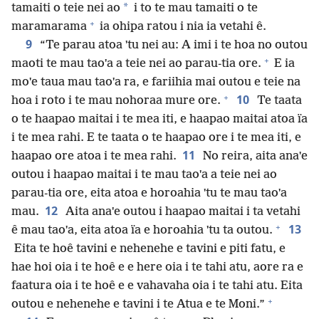
*
tamaiti o teie nei ao
i to te mau tamaiti o te
+
maramarama
ia ohipa ratou i nia ia vetahi ê.
9
“Te parau atoa ˈtu nei au: A imi i te hoa no outou
+
maoti te mau taoˈa a teie nei ao parau-tia ore.
E ia
moˈe taua mau taoˈa ra, e fariihia mai outou e teie na
+
10
hoa i roto i te mau nohoraa mure ore.
Te taata
o te haapao maitai i te mea iti, e haapao maitai atoa ïa
i te mea rahi. E te taata o te haapao ore i te mea iti, e
11
haapao ore atoa i te mea rahi.
No reira, aita anaˈe
outou i haapao maitai i te mau taoˈa a teie nei ao
parau-tia ore, eita atoa e horoahia ˈtu te mau taoˈa
12
mau.
Aita anaˈe outou i haapao maitai i ta vetahi
+
13
ê mau taoˈa, eita atoa ïa e horoahia ˈtu ta outou.
Eita te hoê tavini e nehenehe e tavini e piti fatu, e
hae hoi oia i te hoê e e here oia i te tahi atu, aore ra e
faatura oia i te hoê e e vahavaha oia i te tahi atu. Eita
+
outou e nehenehe e tavini i te Atua e te Moni.”