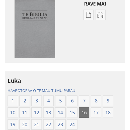
RAVE MAI
No
No
te
te
rave
rave
mai
mai
i
i
te
te
mau
mau
papai
haruharuraa
Te
mea
Luka
Bibilia,
faaroo
Huriraa
noa
HAAPOTORAA O TE MAU TUMU PARAU
o
Te
1
2
3
4
5
6
7
8
9
te
Bibilia,
ao
Huriraa
10
11
12
13
14
15
16
17
18
apî
o
te
19
20
21
22
23
24
ao