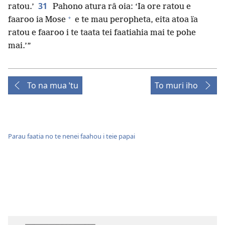
31
ratou.’
Pahono atura râ oia: ‘Ia ore ratou e
+
faaroo ia Mose
e te mau peropheta, eita atoa ïa
ratou e faaroo i te taata tei faatiahia mai te pohe
mai.’”
To na mua ˈtu
To muri iho
Parau faatia no te nenei faahou i teie papai