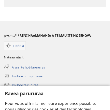
apî
®
JW.ORG
/ RENI HAAMANAHIA A TE MAU ITE NO IEHOVA
Hohoˈa
Natiraa vitiviti
A ani i te hoê farereiraa
Imi hoê putuputuraa
(opens
new
Imi hoê tairururaa
(opens
window)
new
Ravea parururaa
Eaha te mea apî
window)
Video
Pour vous offrir la meilleure expérience possible,
nous utilisons des cookies et des technologies