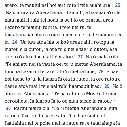
25
arero, te mauiui nei hoi au i roto i teie auahi ura.’
Na ô atura râ Aberahama: ‘Tamaiti, a haamanaˈo i te
mau maitai rahi tei noaa ia oe i to oe oraraa, area
Lazaro te mauiui rahi ïa. I teie nei râ, te
tamahanahanahia ra oia i ǒ nei, o oe râ, te mauiui nei
26
ïa.
Ua tuu-atoa-hia te hoê area rahi i rotopu ia
matou e ia outou, ia ore to ǒ nei e tae i ǒ outou, e ia
27
ore to ǒ atu e tae mai i ǒ matou.’
Na ô maira oia:
‘Te ani atu nei ïa vau ia oe, to ˈu metua Aberahama, ia
28
tono ia Lazaro i te fare o to ˈu metua tane,
e pae
hoi taeae to ˈu, ia faaara ïa oia ia ratou, ia ore ratou e
29
haere atoa mai i teie nei vahi haamauiuiraa.’
Na ô
atura râ Aberahama: ‘Tei ia ratou ra Mose e te mau
+
peropheta. Ia faaroo ïa to oe mau taeae ia ratou.’
30
Parau maira oia: ‘To ˈu metua Aberahama, eita
ratou e faaroo. Ia haere atu râ te hoê taata tei
faatiahia mai te pohe mai ia ratou ra, e tatarahapa ïa