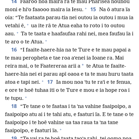
14
Faaroo noa maira râ te mau Pharisea nounou
+
15
moni e hiˈo faaooo maira ia Iesu.
Na ô atura ïa
oia: “Te faataata parau-tia nei outou ia outou i mua ia
+
vetahi ê,
ua ite râ te Atua eaha to roto i to outou
+
aau.
Ta te taata e haafaufaa rahi nei, mea faufau ïa i
+
te aro o te Atua.
16
“I faaite-haere-hia na te Ture e te mau papai a
te mau peropheta e tae roa aˈenei ia Ioane ra. Mai
*
reira mai, o te Faatereraa arii a
te Atua te faaite-
haere-hia nei ei parau apî oaoa e ta te mau huru taata
+
17
atoa e tapi nei.
Ia mou noa ˈtu te raˈi e te fenua,
e ore te hoê tuhaa iti o te Ture e mou e ia hope roa i
+
te tupu.
18
“Te tane o te faataa i ta ˈna vahine faaipoipo, a
faaipoipo atu ai i te tahi atu, e faaturi ïa. E te tane o te
faaipoipo i te hoê vahine ua taa raua ta ˈna tane
+
faaipoipo, e faaturi ïa.
19
“Te vai ra te hoê taata taoˈa rahi, tei oomo noa