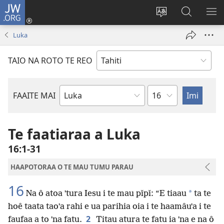
JW.ORG
Nati
(opens
Taui
Maimiraa
FAA
new
i
i
MA
Luka
window)
te
nia
TE
reo
JW.ORG
TA
TAIO NA ROTO TE REO
o
AR
te
reni
Pene
FAAITE MAI
Buka
o
te
Te faatiaraa a Luka
Bibilia
16:1-31
HAAPOTORAA O TE MAU TUMU PARAU
16
*
Na ô atoa ˈtura Iesu i te mau pǐpǐ: “E tiaau
ta te
hoê taata taoˈa rahi e ua parihia oia i te haamâuˈa i te
2
faufaa a to ˈna fatu.
Titau atura te fatu ia ˈna e na ô