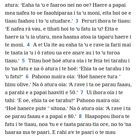
atura: ‘Eaha ta ˈu e faaroo nei no oe? Haere a papai
mea nafea to oe faaohiparaa i ta ˈu moni, eita hoi oe e
3
tiaau faahou i to ˈu utuafare.’
Feruri ihora te tiaau:
‘E nafea râ vau, e tihati hoi to ˈu fatu ia ˈu? Eita e
haere ia ˈu ia utaru, mea haama atoa ia taparu haere i
4
te moni.
A e! Ua ite au eaha ta ˈu e rave ia farii mai
te taata ia ˈu i ǒ ratou ua ere anaˈe au i to ˈu toroa
5
tiaau.’
Titau hoê hoê atura oia i te feia tei tarahu i
to ˈna fatu e na ô atura i te hoê: ‘Ehia ta oe tarahu i to
6
*
ˈu fatu?’
Pahono maira oia: ‘Hoê hanere tura
hinu olive.’ Na ô atura oia: ‘A rave i ta oe parau faaau,
7
a parahi e a papai haaviti e 50.’
Ui ihora oia i te
tahi: ‘E oe, ehia ta oe tarahu?’ Pahono maira oia:
*
‘Hoê hanere pute
sitona.’ Na ô atura oia: ‘A rave i ta
8
oe parau faaau e a papai e 80.’
Haapopou ihora te
fatu i te tiaau, noa ˈtu e e taata parau-tia ore, no to ˈna
haaraa ma te paari. E rahi aˈe te paari o te mau