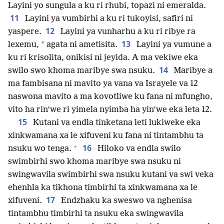
Layini yo sungula a ku ri rhubi, topazi ni emeralda.
11
Layini ya vumbirhi a ku ri tukoyisi, safiri ni
12
yaspere.
Layini ya vunharhu a ku ri ribye ra
13
*
lexemu,
agata ni ametisita.
Layini ya vumune a
ku ri krisolita, onikisi ni jeyida. A ma vekiwe eka
14
swilo swo khoma maribye swa nsuku.
Maribye a
ma fambisana ni mavito ya vana va Israyele va 12
naswona mavito a ma kovotliwe ku fana ni mfungho,
vito ha rin’we ri yimela nyimba ha yin’we eka leta 12.
15
Kutani va endla tinketana leti lukiweke eka
xinkwamana xa le xifuveni ku fana ni tintambhu ta
+
16
nsuku wo tenga.
Hiloko va endla swilo
swimbirhi swo khoma maribye swa nsuku ni
swingwavila swimbirhi swa nsuku kutani va swi veka
ehenhla ka tikhona timbirhi ta xinkwamana xa le
17
xifuveni.
Endzhaku ka sweswo va nghenisa
tintambhu timbirhi ta nsuku eka swingwavila