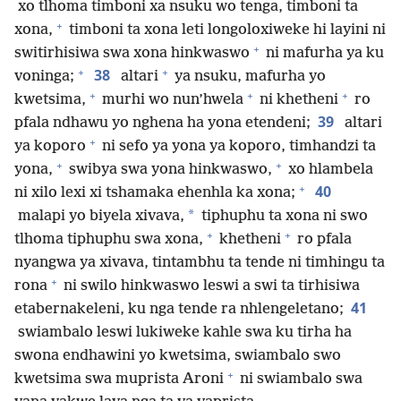
xo tlhoma timboni xa nsuku wo tenga, timboni ta
+
xona,
timboni ta xona leti longoloxiweke hi layini ni
+
switirhisiwa swa xona hinkwaswo
ni mafurha ya ku
+
+
38
voninga;
altari
ya nsuku, mafurha yo
+
+
+
kwetsima,
murhi wo nun’hwela
ni khetheni
ro
39
pfala ndhawu yo nghena ha yona etendeni;
altari
+
ya koporo
ni sefo ya yona ya koporo, timhandzi ta
+
+
yona,
swibya swa yona hinkwaswo,
xo hlambela
+
40
ni xilo lexi xi tshamaka ehenhla ka xona;
*
malapi yo biyela xivava,
tiphuphu ta xona ni swo
+
+
tlhoma tiphuphu swa xona,
khetheni
ro pfala
nyangwa ya xivava, tintambhu ta tende ni timhingu ta
+
rona
ni swilo hinkwaswo leswi a swi ta tirhisiwa
41
etabernakeleni, ku nga tende ra nhlengeletano;
swiambalo leswi lukiweke kahle swa ku tirha ha
swona endhawini yo kwetsima, swiambalo swo
+
kwetsima swa muprista Aroni
ni swiambalo swa