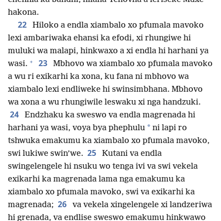
hakona.
22
Hiloko a endla xiambalo xo pfumala mavoko
lexi ambariwaka ehansi ka efodi, xi rhungiwe hi
muluki wa malapi, hinkwaxo a xi endla hi harhani ya
+
23
wasi.
Mbhovo wa xiambalo xo pfumala mavoko
a wu ri exikarhi ka xona, ku fana ni mbhovo wa
xiambalo lexi endliweke hi swinsimbhana. Mbhovo
wa xona a wu rhungiwile leswaku xi nga handzuki.
24
Endzhaku ka sweswo va endla magrenada hi
*
harhani ya wasi, voya bya phephulu
ni lapi ro
tshwuka emakumu ka xiambalo xo pfumala mavoko,
25
swi lukiwe swin’we.
Kutani va endla
swingelengele hi nsuku wo tenga ivi va swi vekela
exikarhi ka magrenada lama nga emakumu ka
xiambalo xo pfumala mavoko, swi va exikarhi ka
26
magrenada;
va vekela xingelengele xi landzeriwa
hi grenada, va endlise sweswo emakumu hinkwawo