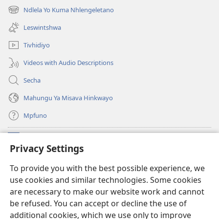
new
Ndlela Yo Kuma Nhlengeletano
(opens
window)
new
Leswintshwa
window)
Tivhidiyo
Videos with Audio Descriptions
Secha
Mahungu Ya Misava Hinkwayo
Mpfuno
Minyikelo
(opens
Privacy Settings
new
window)
Watchtower LAYIBURARI YA LE KA WEBSITE
To provide you with the best possible experience, we
(opens
use cookies and similar technologies. Some cookies
new
®
JW Hub
window)
are necessary to make our website work and cannot
(opens
be refused. You can accept or decline the use of
new
Progreme ya
JW Library
window)
additional cookies, which we use only to improve