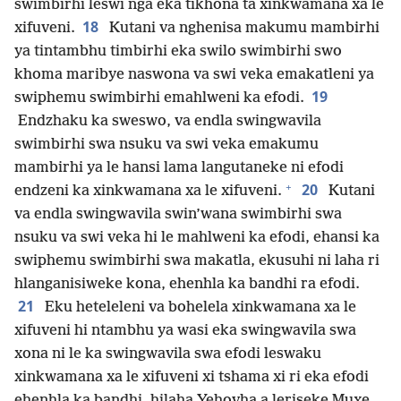
swimbirhi leswi nga eka tikhona ta xinkwamana xa le
18
xifuveni.
Kutani va nghenisa makumu mambirhi
ya tintambhu timbirhi eka swilo swimbirhi swo
khoma maribye naswona va swi veka emakatleni ya
19
swiphemu swimbirhi emahlweni ka efodi.
Endzhaku ka sweswo, va endla swingwavila
swimbirhi swa nsuku va swi veka emakumu
mambirhi ya le hansi lama langutaneke ni efodi
+
20
endzeni ka xinkwamana xa le xifuveni.
Kutani
va endla swingwavila swin’wana swimbirhi swa
nsuku va swi veka hi le mahlweni ka efodi, ehansi ka
swiphemu swimbirhi swa makatla, ekusuhi ni laha ri
hlanganisiweke kona, ehenhla ka bandhi ra efodi.
21
Eku heteleleni va bohelela xinkwamana xa le
xifuveni hi ntambhu ya wasi eka swingwavila swa
xona ni le ka swingwavila swa efodi leswaku
xinkwamana xa le xifuveni xi tshama xi ri eka efodi
ehenhla ka bandhi, hilaha Yehovha a leriseke Muxe