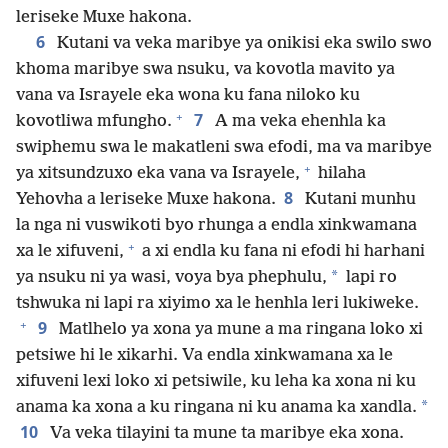
leriseke Muxe hakona.
6
Kutani va veka maribye ya onikisi eka swilo swo
khoma maribye swa nsuku, va kovotla mavito ya
vana va Israyele eka wona ku fana niloko ku
+
7
kovotliwa mfungho.
A ma veka ehenhla ka
swiphemu swa le makatleni swa efodi, ma va maribye
+
ya xitsundzuxo eka vana va Israyele,
hilaha
8
Yehovha a leriseke Muxe hakona.
Kutani munhu
la nga ni vuswikoti byo rhunga a endla xinkwamana
+
xa le xifuveni,
a xi endla ku fana ni efodi hi harhani
*
ya nsuku ni ya wasi, voya bya phephulu,
lapi ro
tshwuka ni lapi ra xiyimo xa le henhla leri lukiweke.
+
9
Matlhelo ya xona ya mune a ma ringana loko xi
petsiwe hi le xikarhi. Va endla xinkwamana xa le
xifuveni lexi loko xi petsiwile, ku leha ka xona ni ku
*
anama ka xona a ku ringana ni ku anama ka xandla.
10
Va veka tilayini ta mune ta maribye eka xona.