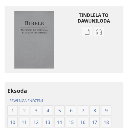
TINDLELA TO
DAWUNILODA
Tindlela
Tindlela
to
to
dawuniloda
dawuniloda
minkandziyiso
leswi
ya
rhekhodiwek
elektroniki
Bibele
Bibele
—
—
Matsalwa
Matsalwa
Yo
Eksoda
Yo
Kwetsima
LESWI NGA ENDZENI
Kwetsima
Ya
Ya
Misava
1
2
3
4
5
6
7
8
9
Misava
Leyintshwa
10
11
12
13
14
15
16
17
18
Leyintshwa
(Leyi