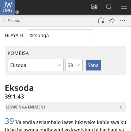
JW.ORG
Nghena
(opens
Hlawula
Secha
KO
new
ririmi
JW.ORG
NX
Eksoda
window)
HLAYA HI
KOMBISA
Ndzima
Bible
Book
Eksoda
39:1-43
LESWI NGA ENDZENI
39
Va endla swiambalo leswi lukiweke kahle swa ku
tirha ha swona endhawini yo kwetsima hi harhani ya