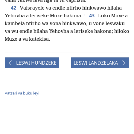
vana vakwe lava nga ta va vaprista.
42
Vaisrayele va endle ntirho hinkwawo hilaha
+
43
Yehovha a leriseke Muxe hakona.
Loko Muxe a
kambela ntirho wa vona hinkwawo, u vone leswaku
va wu endle hilaha Yehovha a leriseke hakona; hiloko
Muxe a va katekisa.
LESWI HUNDZEKE
LESWI LANDZELAKA
Vatsari va buku leyi