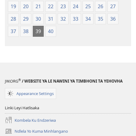
(Leyi
pfuxetiweke
19
20
21
22
23
24
25
26
27
pfuxetiweke
hi
hi
2020)
28
29
30
31
32
33
34
35
36
2020)
37
38
39
40
®
JW.ORG
/ WEBSITE YA LE NAWINI YA TIMBHONI TA YEHOVHA
Appearance Settings
Linki Leyi Hatlisaka
Kombela Ku Endzeriwa
Ndlela Yo Kuma Minhlangano
(opens