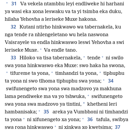
+
31
Va vekela ntambhu leyi endliweke hi harhani
ya wasi eka xona leswaku va ta yi tsimba eka duku,
hilaha Yehovha a leriseke Muxe hakona.
32
Kutani ntirho hinkwawo wa tabernakela, ku
nga tende ra nhlengeletano wu hela naswona
Vaisrayele va endla hinkwaswo leswi Yehovha a swi
+
leriseke Muxe.
Va endle tano.
+
+
33
Hiloko va tisa tabernakela,
tende
ni swilo
swa yona hinkwaswo eka Muxe: swo haka ha swona,
+
+
+
tifureme ta yona,
timhandzi ta yona,
tiphuphu
+
34
ta yona ni swo tlhoma tiphuphu swa yona;
swifunengeto swa yona swa madzovo ya makhuna
+
lama pendiweke ma va yo tshwuka,
swifunengeto
*
swa yona swa madzovo ya tintini,
khetheni leri
+
35
hambanisaka;
areka ya Vumbhoni ni timhandzi
+
+
36
ta yona
ni xifunengeto xa yona;
tafula, swibya
+
37
swa rona hinkwaswo
ni xinkwa xo kwetsima;