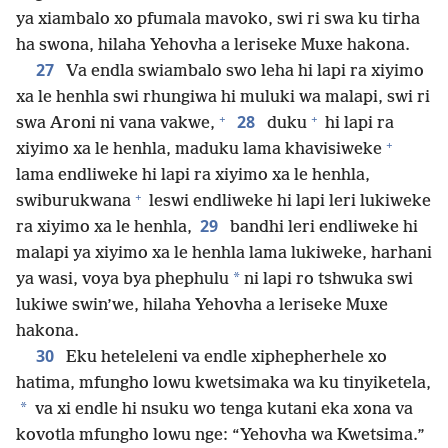
ya xiambalo xo pfumala mavoko, swi ri swa ku tirha
ha swona, hilaha Yehovha a leriseke Muxe hakona.
27
Va endla swiambalo swo leha hi lapi ra xiyimo
xa le henhla swi rhungiwa hi muluki wa malapi, swi ri
+
+
28
swa Aroni ni vana vakwe,
duku
hi lapi ra
+
xiyimo xa le henhla, maduku lama khavisiweke
lama endliweke hi lapi ra xiyimo xa le henhla,
+
swiburukwana
leswi endliweke hi lapi leri lukiweke
29
ra xiyimo xa le henhla,
bandhi leri endliweke hi
malapi ya xiyimo xa le henhla lama lukiweke, harhani
*
ya wasi, voya bya phephulu
ni lapi ro tshwuka swi
lukiwe swin’we, hilaha Yehovha a leriseke Muxe
hakona.
30
Eku heteleleni va endle xiphepherhele xo
hatima, mfungho lowu kwetsimaka wa ku tinyiketela,
*
va xi endle hi nsuku wo tenga kutani eka xona va
kovotla mfungho lowu nge: “Yehovha wa Kwetsima.”