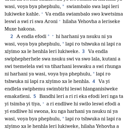
*
wasi, voya bya phephulu,
swiambalo swa lapi leri
+
lukiweke kahle.
Va endla swiambalo swo kwetsima
+
leswi a swi ri swa Aroni
hilaha Yehovha a leriseke
Muxe hakona.
+
2
*
A endla efodi
hi harhani ya nsuku ni ya
*
wasi, voya bya phephulu,
lapi ro tshwuka ni lapi ra
3
xiyimo xa le henhla leri lukiweke.
Va endla
swiphepherhele swa nsuku swi va swo lala, kutani a
swi tsemelela swi va tiharhani leswaku a swi rhunga
*
ni harhani ya wasi, voya bya phephulu,
lapi ro
4
tshwuka ni lapi ra xiyimo xa le henhla.
Va yi
endlela swiphemu swimbirhi leswi hlanganisiweke
5
emakatleni.
Bandhi leri a ri ri eka efodi leri nga ta
+
yi tsimba yi tiya,
a ri endliwe hi swilo leswi efodi a
yi endliwe hi swona, ku nga harhani ya nsuku ni ya
*
wasi, voya bya phephulu,
lapi ro tshwuka ni lapi ra
xiyimo xa le henhla leri lukiweke, hilaha Yehovha a