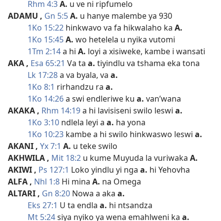
Rhm 4:3
A.
u ve ni ripfumelo
ADAMU
,
Gn 5:5
A.
u hanye malembe ya 930
1Ko 15:22
hinkwavo va fa hikwalaho ka
A.
1Ko 15:45
A.
wo hetelela u nyika vutomi
1Tm 2:14
a hi
A.
loyi a xisiweke, kambe i wansati
AKA
,
Esa 65:21
Va ta
a.
tiyindlu va tshama eka tona
Lk 17:28
a va byala, va
a.
1Ko 8:1
rirhandzu ra
a.
1Ko 14:26
a swi endleriwe ku
a.
van’wana
AKAKA
,
Rhm 14:19
a hi lavisiseni swilo leswi
a.
1Ko 3:10
ndlela leyi a
a.
ha yona
1Ko 10:23
kambe a hi swilo hinkwaswo leswi
a.
AKANI
,
Yx 7:1
A.
u teke swilo
AKHWILA
,
Mit 18:2
u kume Muyuda la vuriwaka
A.
AKIWI
,
Ps 127:1
Loko yindlu yi nga
a.
hi Yehovha
ALFA
,
Nhl 1:8
Hi mina
A.
na Omega
ALTARI
,
Gn 8:20
Nowa a aka
a.
Eks 27:1
U ta endla
a.
hi ntsandza
Mt 5:24
siya nyiko ya wena emahlweni ka
a.