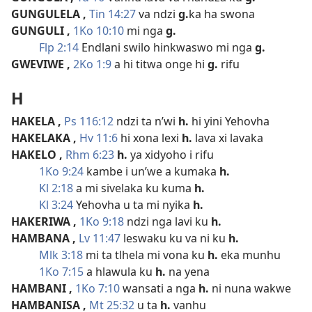
GUNGULELA
,
Tin 14:27
va ndzi
g.
ka ha swona
GUNGULI
,
1Ko 10:10
mi nga
g.
Flp 2:14
Endlani swilo hinkwaswo mi nga
g.
GWEVIWE
,
2Ko 1:9
a hi titwa onge hi
g.
rifu
H
HAKELA
,
Ps 116:12
ndzi ta n’wi
h.
hi yini Yehovha
HAKELAKA
,
Hv 11:6
hi xona lexi
h.
lava xi lavaka
HAKELO
,
Rhm 6:23
h.
ya xidyoho i rifu
1Ko 9:24
kambe i un’we a kumaka
h.
Kl 2:18
a mi sivelaka ku kuma
h.
Kl 3:24
Yehovha u ta mi nyika
h.
HAKERIWA
,
1Ko 9:18
ndzi nga lavi ku
h.
HAMBANA
,
Lv 11:47
leswaku ku va ni ku
h.
Mlk 3:18
mi ta tlhela mi vona ku
h.
eka munhu
1Ko 7:15
a hlawula ku
h.
na yena
HAMBANI
,
1Ko 7:10
wansati a nga
h.
ni nuna wakwe
HAMBANISA
,
Mt 25:32
u ta
h.
vanhu