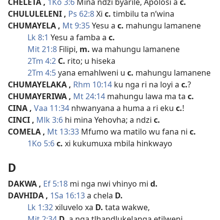
CHELETA
,
1Ko 3:6
Mina ndzi byarile, Apolosi a
c.
CHULULELENI
,
Ps 62:8
Xi
c.
timbilu ta n’wina
CHUMAYELA
,
Mt 9:35
Yesu a
c.
mahungu lamanene
Lk 8:1
Yesu a famba a
c.
Mit 21:8
Filipi,
m.
wa mahungu lamanene
2Tm 4:2
C.
rito; u hiseka
2Tm 4:5
yana emahlweni u
c.
mahungu lamanene
CHUMAYELAKA
,
Rhm 10:14
ku nga ri na loyi a
c.
?
CHUMAYERIWA
,
Mt 24:14
mahungu lawa ma ta
c.
CINA
,
Vaa 11:34
nhwanyana a huma a ri eku
c.
!
CINCI
,
Mlk 3:6
hi mina Yehovha; a ndzi
c.
COMELA
,
Mt 13:33
Mfumo wa matilo wu fana ni
c.
1Ko 5:6
c.
xi kukumuxa mbila hinkwayo
D
DAKWA
,
Ef 5:18
mi nga nwi vhinyo mi
d.
DAVHIDA
,
1Sa 16:13
a chela
D.
Lk 1:32
xiluvelo xa
D.
tata wakwe,
Mit 2:34
D.
a nga tlhandlukelanga etilweni