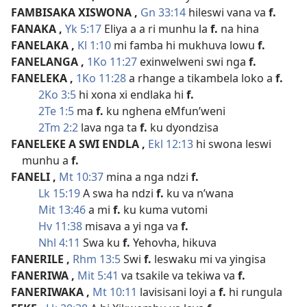
FAMBISAKA XISWONA
,
Gn 33:14
hileswi vana va
f.
FANAKA
,
Yk 5:17
Eliya a a ri munhu la
f.
na hina
FANELAKA
,
Kl 1:10
mi famba hi mukhuva lowu
f.
FANELANGA
,
1Ko 11:27
exinwelweni swi nga
f.
FANELEKA
,
1Ko 11:28
a rhange a tikambela loko a
f.
2Ko 3:5
hi xona xi endlaka hi
f.
2Te 1:5
ma
f.
ku nghena eMfun’weni
2Tm 2:2
lava nga ta
f.
ku dyondzisa
FANELEKE A SWI ENDLA
,
Ekl 12:13
hi swona leswi
munhu a
f.
FANELI
,
Mt 10:37
mina a nga ndzi
f.
Lk 15:19
A swa ha ndzi
f.
ku va n’wana
Mit 13:46
a mi
f.
ku kuma vutomi
Hv 11:38
misava a yi nga va
f.
Nhl 4:11
Swa ku
f.
Yehovha, hikuva
FANERILE
,
Rhm 13:5
Swi
f.
leswaku mi va yingisa
FANERIWA
,
Mit 5:41
va tsakile va tekiwa va
f.
FANERIWAKA
,
Mt 10:11
lavisisani loyi a
f.
hi rungula