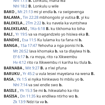
Nhl 17:5
B.
Lonkulu, mana wa
Nhl 18:2
B.
Lonkulu u wile
BAKO
,
Mt 21:13
mi yi endla
b.
ra swigevenga
BALAMA
,
Tin 22:28
mbhongolo yi vutisa
B.
yi ku
BALEKELA
,
2Tm 2:22
b.
ku navela ka vuntshwa
BALEKELANI
,
1Ko 6:18
B.
ku tikhoma ko biha
BALI
,
Yr 19:5
va va magandzelo yo hisiwa eka
B.
BANDHI
,
Esa 11:5
Ku lulama ku ta fana ni
b.
BANGA
,
1Sa 17:47
Yehovha a nga ponisi hi
b.
Mt 26:52
lava khomaka
b.
va ta dlayiwa hi
b.
Ef 6:17
b.
ra moya, rito ra Xikwembu
Hv 4:12
rito ra Xikwembu ri kariha ku tlula
b.
BARNABA
,
Mit 9:27
B.
a n’wi pfuna
BARUKU
,
Yr 45:2
u vula leswi mayelana na wena
B.
BASA
,
Yk 1:5
xi nyika hinkwavo hi mbilu yo
b.
Nhl 7:14
va swi endle swo
b.
BASILE
,
Yh 15:3
Se mi
b.
hikwalaho ka rito
BASISA
,
Dn 11:35
ku endliwa ntirho wo
b.
Zk 13:9
Ndzi ta va
b.