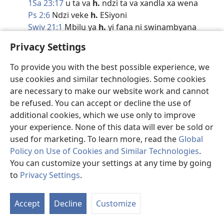
1Sa 23:17
u ta va
h.
ndzi ta va xandla xa wena
Ps 2:6
Ndzi veke
h.
ESiyoni
Swiv 21:1
Mbilu ya
h.
yi fana ni swinambyana
Esa 32:1
H.
yi ta fuma hi ku lulama
Privacy Settings
Zk 14:9
Yehovha u ta va
H.
ya misava
Mt 7:22
H.
,
H.
, xana a hi profetanga
To provide you with the best possible experience, we
Mt 21:5
H.
yi ta, yi gade mbhongolo
use cookies and similar technologies. Some cookies
Mt 22:44
Yehovha a ku eka
H.
ya mina
are necessary to make our website work and cannot
Mt 27:29
Xewani, wena
H.
ya Vayuda!
be refused. You can accept or decline the use of
Yh 19:15
A hi na
h.
handle ka Khezari
additional cookies, which we use only to improve
1Ko 15:25
U fanele a va
h.
ku fikela
your experience. None of this data will ever be sold or
HOSI LEYI TLAKUKEKE
,
Ps 73:28
Yehovha
H.
used for marketing. To learn more, read the
Global
Mit 4:24
H.
, hi Wena la endleke tilo ni misava
Policy on Use of Cookies and Similar Technologies
.
HOSINI
,
1Ko 7:39
ku tekana e
H.
ntsena
You can customize your settings at any time by going
HOSI YA LE DZONGENI
,
Dn 11:11
H.
yi ta hlundzuka
to
Privacy Settings
.
S
Dn 11:40
h.
yi ta susumetana ni
Ta
HOSI YA LE N’WALUNGWINI
,
Dn 11:7
yindlu ya
h.
Accept
Decline
Customize
of
Dn 11:40
h.
yi ta yi hlasela
Co
HOSI YA XISATI
,
1Th 10:1
H.
ya le Xeba