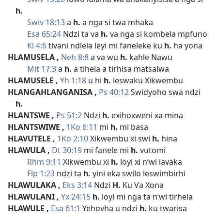
h.
Swiv 18:13
a
h.
a nga si twa mhaka
Esa 65:24
Ndzi ta va
h.
va nga si kombela mpfuno
Kl 4:6
tivani ndlela leyi mi faneleke ku
h.
ha yona
HLAMUSELA
,
Neh 8:8
a va wu
h.
kahle Nawu
Mit 17:3
a
h.
a tlhela a tirhisa matsalwa
HLAMUSELE
,
Yh 1:18
u hi
h.
leswaku Xikwembu
HLANGAHLANGANISA
,
Ps 40:12
Swidyoho swa ndzi
h.
HLANTSWE
,
Ps 51:2
Ndzi
h.
exihoxweni xa mina
HLANTSWIWE
,
1Ko 6:11
mi
h.
mi basa
HLAVUTELE
,
1Ko 2:10
Xikwembu xi swi
h.
hina
HLAWULA
,
Dt 30:19
mi fanele mi
h.
vutomi
Rhm 9:11
Xikwembu xi
h.
loyi xi n’wi lavaka
Flp 1:23
ndzi ta
h.
yini eka swilo leswimbirhi
HLAWULAKA
,
Eks 3:14
Ndzi
H.
Ku Va Xona
HLAWULANI
,
Yx 24:15
h.
loyi mi nga ta n’wi tirhela
HLAWULE
,
Esa 61:1
Yehovha u ndzi
h.
ku twarisa