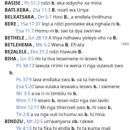
BASISE
,
Ps 51:2
ndzi
b.
eka xidyoho xa mina
BATI-XEBA
,
2Sa 11:3
B.
nsati wa Uriya
BELXATSARA
,
Dn 5:1
Hosi
B.
, a endlela tindhuna
BERE
,
1Sa 17:37
loyi a ndzi poniseke eka nghala ni
b.
Esa 11:7
Homu ni
b.
swi ta dya swin’we
BETHELE
,
Gn 28:19
A thya ndhawu yoleyo vito ra
B.
BETLEHEMA
,
Mk 5:2
Wena
B.
Efrata
BEZALELE
,
Eks 31:2
ndzi hlawule
B.
BIHA
,
Gn 3:5
mi ta tiva leswinene ni leswo
b.
Ps 34:13
lawula ririmi ra wena ri nga vulavuli swo
b.
Ps 37:9
lava endlaka swo
b.
va ta herisiwa
Esa 5:20
lava vulaka leswaku leswo
b.
i swinene
Mr 3:5
a va ri ni timbilu to
b.
Rhm 7:19
leswo
b.
leswi ndzi nga swi laviki
Rhm 12:17
Mi nga tlheriseli swo
b.
hi swo
b.
Tit 2:8
a va nge vuli nchumu xo
b.
hi hina
BINDZU
,
Mt 22:5
un’wanyana e
b.
rakwe
Yk 4:13
hi ta fika hi endla
b.
hi ta kuma mali