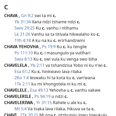
C
CHAVA
,
Gn 9:2
swi ta mi
c.
Yb 31:34
Xana ndzi tshame ndzi
c.
Swiv 29:25
Ku
c.
vanhu i ntlhamu
Lk 21:26
Vanhu va ta titivala hikwalaho ko
c.
1Yh 4:18
A ku na ku
c.
erirhandzwini
CHAVA YEHOVHA
,
Ps 19:9
Ku
c.
ku tengile
Ps 111:10
Ku
c.
i masungulo ya vutlhari
Swiv 8:13
Ku
c.
swi vula ku venga swo biha
CHAVELELA
,
Yb 2:11
va tshandzisa Yobo ni ku n’wi
c.
Esa 61:2
Ku
c.
hinkwavo lava rilaka
2Ko 1:4
leswaku hi ta kota ku
c.
van’wana
1Te 2:11
ku mi khongotela ni ku mi
c.
CHAVELELE
,
Esa 49:13
Yehovha u
c.
vanhu vakwe
CHAVELERILE
,
Ps 94:19
u ndzi
c.
CHAVELERIWA
,
Yr 31:15
Rahele u ale ku
c.
Mt 5:4
Va tsaka lava rilaka, hikuva va ta
c.
CHAVI
,
2Tk 20:15
Mi nga
c.
ntshungu lowu lowukulu