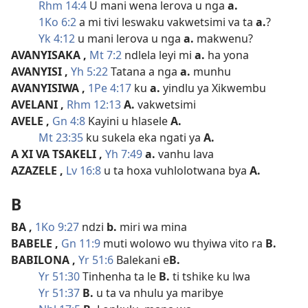
Rhm 14:4
U mani wena lerova u nga
a.
1Ko 6:2
a mi tivi leswaku vakwetsimi va ta
a.
?
Yk 4:12
u mani lerova u nga
a.
makwenu?
AVANYISAKA
,
Mt 7:2
ndlela leyi mi
a.
ha yona
AVANYISI
,
Yh 5:22
Tatana a nga
a.
munhu
AVANYISIWA
,
1Pe 4:17
ku
a.
yindlu ya Xikwembu
AVELANI
,
Rhm 12:13
A.
vakwetsimi
AVELE
,
Gn 4:8
Kayini u hlasele
A.
Mt 23:35
ku sukela eka ngati ya
A.
A XI VA TSAKELI
,
Yh 7:49
a.
vanhu lava
AZAZELE
,
Lv 16:8
u ta hoxa vuhlolotwana bya
A.
B
BA
,
1Ko 9:27
ndzi
b.
miri wa mina
BABELE
,
Gn 11:9
muti wolowo wu thyiwa vito ra
B.
BABILONA
,
Yr 51:6
Balekani e
B.
Yr 51:30
Tinhenha ta le
B.
ti tshike ku lwa
Yr 51:37
B.
u ta va nhulu ya maribye