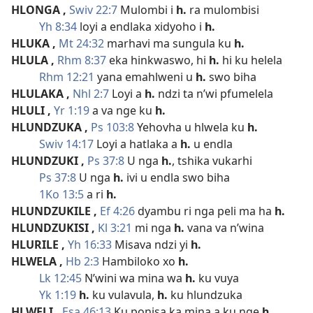
HLONGA
,
Swiv 22:7
Mulombi i
h.
ra mulombisi
Yh 8:34
loyi a endlaka xidyoho i
h.
HLUKA
,
Mt 24:32
marhavi ma sungula ku
h.
HLULA
,
Rhm 8:37
eka hinkwaswo, hi
h.
hi ku helela
Rhm 12:21
yana emahlweni u
h.
swo biha
HLULAKA
,
Nhl 2:7
Loyi a
h.
ndzi ta n’wi pfumelela
HLULI
,
Yr 1:19
a va nge ku
h.
HLUNDZUKA
,
Ps 103:8
Yehovha u hlwela ku
h.
Swiv 14:17
Loyi a hatlaka a
h.
u endla
HLUNDZUKI
,
Ps 37:8
U nga
h.
, tshika vukarhi
Ps 37:8
U nga
h.
ivi u endla swo biha
1Ko 13:5
a ri
h.
HLUNDZUKILE
,
Ef 4:26
dyambu ri nga peli ma ha
h.
HLUNDZUKISI
,
Kl 3:21
mi nga
h.
vana va n’wina
HLURILE
,
Yh 16:33
Misava ndzi yi
h.
HLWELA
,
Hb 2:3
Hambiloko xo
h.
Lk 12:45
N’wini wa mina wa
h.
ku vuya
Yk 1:19
h.
ku vulavula,
h.
ku hlundzuka
HLWELI
,
Esa 46:13
Ku ponisa ka mina a ku nge
h.