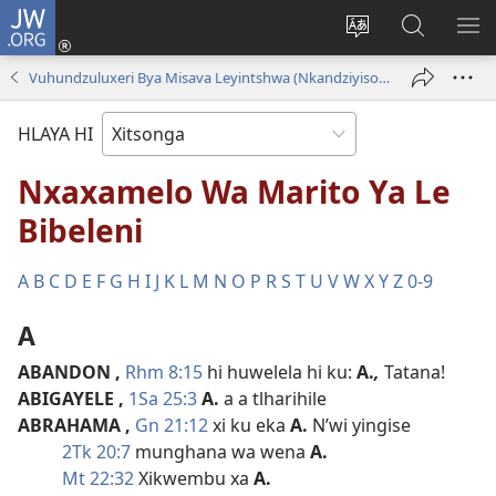
JW.ORG
Nghena
(opens
Hlawula
Secha
KO
new
ririmi
JW.ORG
NX
Vuhundzuluxeri Bya Misava Leyintshwa (Nkandziyiso Lowu Pfuxetiweke Wa 2020 )
window)
HLAYA HI
Nxaxamelo Wa Marito Ya Le
Bibeleni
A
B
C
D
E
F
G
H
I
J
K
L
M
N
O
P
R
S
T
U
V
W
X
Y
Z
0-9
A
ABANDON
,
Rhm 8:15
hi huwelela hi ku:
A.
,
Tatana!
ABIGAYELE
,
1Sa 25:3
A.
a a tlharihile
ABRAHAMA
,
Gn 21:12
xi ku eka
A.
N’wi yingise
2Tk 20:7
munghana wa wena
A.
Mt 22:32
Xikwembu xa
A.