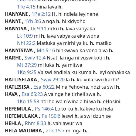
1Te 4:15
hina lava
h.
HANYANI
,
1Pe 2:12
H.
hi ndlela leyinene
HANYI
,
1Yh 3:6
a nga
h.
hi xidyoho
HANYISA
,
Lk 9:11
ni ku
h.
lava vabyaka
Lk 10:9
mi
h.
lava vabyaka eka wona
Nhl 22:2
Matluka ya mirhi ya ku
h.
matiko
HANYISIWA
,
Mit 5:16
hinkwavo ka vona a va
h.
HARHI
,
Swiv 12:4
Nsati la nga ni vuswikoti i
h.
Mt 27:29
mi luka
h.
ya mitwa
1Ko 9:25
Va swi endlela ku kuma
h.
leyi onhakaka
HATLISELAKA
,
Swiv 29:20
la
h.
ku vula swo karhi?
HATLISISA
,
Esa 60:22
Mina Yehovha, ndzi ta swi
h.
HAVA
,
Esa 65:23
A va nge he tirheli swa
h.
1Ko 15:58
ntirho wa n’wina a hi wa
h.
eHosini
HEFEMULA
,
Ps 146:4
Loko ku
h.
kakwe ku hela
HEFEMULAKA
,
Ps 150:6
leswi
h.
a swi dzunise
HEHLA
,
Rhm 8:33
h.
vahlawuriwa
HELA MATIMBA
,
2Tk 15:7
mi nga
h.
,