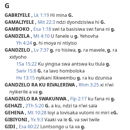
G
GABRIYELE
,
Lk 1:19
Hi mina
G.
GAMALIYELE
,
Mit 22:3
ndzi dyondzisiwa hi
G.
GAMBOKO
,
Esa 1:18
swi ta basisiwa swi fana ni
g.
GANDZELA
,
Mt 4:10
U fanele u
g.
Yehovha
Yh 4:24
g.
hi moya ni ntiyiso
GANDZELO
,
Lv 7:37
g.
ro hisiwa,
g.
ra mavele,
g.
ra
xidyoho
1Sa 15:22
Ku yingisa swa antswa ku tlula
g.
Swiv 15:8
G.
ra lavo homboloka
Hv 13:15
nyikani Xikwembu
g.
ra ku dzunisa
GANDZELO RA KU RIVALERIWA
,
Rhm 3:25
xi n’wi
nyikerile a va
g.
GANDZELO RA SWAKUNWA
,
Flp 2:17
ku fana ni
g.
GEHAZI
,
2Th 5:20
G.
a ku, ndzi ta n’wi sala
GEHENA
,
Mt 10:28
loyi a lovisaka vutomi ni miri e
G.
GIBIYONI
,
Yx 9:3
Vaaki va le
G.
va swi twile
GIDI
,
Esa 60:22
Lontsongo u ta va
g.