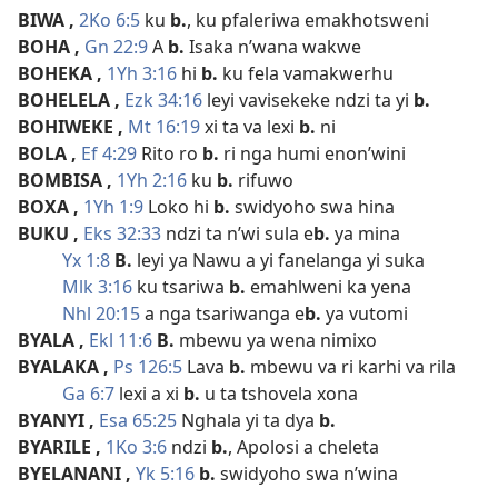
BIWA
,
2Ko 6:5
ku
b.
, ku pfaleriwa emakhotsweni
BOHA
,
Gn 22:9
A
b.
Isaka n’wana wakwe
BOHEKA
,
1Yh 3:16
hi
b.
ku fela vamakwerhu
BOHELELA
,
Ezk 34:16
leyi vavisekeke ndzi ta yi
b.
BOHIWEKE
,
Mt 16:19
xi ta va lexi
b.
ni
BOLA
,
Ef 4:29
Rito ro
b.
ri nga humi enon’wini
BOMBISA
,
1Yh 2:16
ku
b.
rifuwo
BOXA
,
1Yh 1:9
Loko hi
b.
swidyoho swa hina
BUKU
,
Eks 32:33
ndzi ta n’wi sula e
b.
ya mina
Yx 1:8
B.
leyi ya Nawu a yi fanelanga yi suka
Mlk 3:16
ku tsariwa
b.
emahlweni ka yena
Nhl 20:15
a nga tsariwanga e
b.
ya vutomi
BYALA
,
Ekl 11:6
B.
mbewu ya wena nimixo
BYALAKA
,
Ps 126:5
Lava
b.
mbewu va ri karhi va rila
Ga 6:7
lexi a xi
b.
u ta tshovela xona
BYANYI
,
Esa 65:25
Nghala yi ta dya
b.
BYARILE
,
1Ko 3:6
ndzi
b.
, Apolosi a cheleta
BYELANANI
,
Yk 5:16
b.
swidyoho swa n’wina