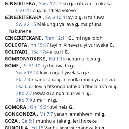
GINGIRITEKA
,
Swiv 12:27
ku
g.
i rifuwo ra nkoka
Hv 6:11
a
g.
hi ndlela yoleyo
GINGIRITEKAKA
,
Swiv 10:4
loyi a
g.
u ta fuwa
Swiv 21:5
Makungu ya lava
g.
ma pfuna
hakunene
GINGIRITEKANI
,
Rhm 12:11
G.
, mi nga lolohi
GOLGOTA
,
Yh 19:17
leyi hi Xiheveru yi vuriwaka
G.
GOLIYADI
,
1Sa 17:4
a ku ri
G.
GOMBONYOKEKE
,
Ekl 1:15
nchumu lowu
g.
GOME
,
Ps 31:10
byi hetiwa hi
g.
Swiv 18:14
loyi a nga tiyiselaka
g.
?
Ekl 7:3
xikandza xa
g.
xi endla mbilu yi antswa
Esa 66:2
loyi a titsongahataka a tlhela a va ni
g.
2Ko 2:7
leswaku a nga hluriwi hi
g.
2Ko 7:9
a mi ri ni
g.
GOMORA
,
Gn 19:24
swi nela
G.
GONGONDZA
,
Mt 7:7
yanani emahlweni mi
g.
GOZA
,
Ga 6:1
munhu a teka
g.
leri hoxeke
GUNGULA
,
Yd 16
Vanhu lava va rhandza ku
g.