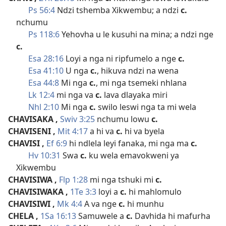
Ps 56:4
Ndzi tshemba Xikwembu; a ndzi
c.
nchumu
Ps 118:6
Yehovha u le kusuhi na mina; a ndzi nge
c.
Esa 28:16
Loyi a nga ni ripfumelo a nge
c.
Esa 41:10
U nga
c.
, hikuva ndzi na wena
Esa 44:8
Mi nga
c.
, mi nga tsemeki nhlana
Lk 12:4
mi nga va
c.
lava dlayaka miri
Nhl 2:10
Mi nga
c.
swilo leswi nga ta mi wela
CHAVISAKA
,
Swiv 3:25
nchumu lowu
c.
CHAVISENI
,
Mit 4:17
a hi va
c.
hi va byela
CHAVISI
,
Ef 6:9
hi ndlela leyi fanaka, mi nga ma
c.
Hv 10:31
Swa
c.
ku wela emavokweni ya
Xikwembu
CHAVISIWA
,
Flp 1:28
mi nga tshuki mi
c.
CHAVISIWAKA
,
1Te 3:3
loyi a
c.
hi mahlomulo
CHAVISIWI
,
Mk 4:4
A va nge
c.
hi munhu
CHELA
,
1Sa 16:13
Samuwele a
c.
Davhida hi mafurha