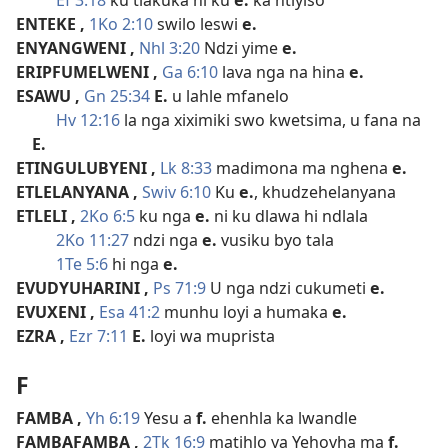
Ef 3:18
ku tlakuka ni ku
e.
ka ntiyiso
ENTEKE
,
1Ko 2:10
swilo leswi
e.
ENYANGWENI
,
Nhl 3:20
Ndzi yime
e.
ERIPFUMELWENI
,
Ga 6:10
lava nga na hina
e.
ESAWU
,
Gn 25:34
E.
u lahle mfanelo
Hv 12:16
la nga xiximiki swo kwetsima, u fana na
E.
ETINGULUBYENI
,
Lk 8:33
madimona ma nghena
e.
ETLELANYANA
,
Swiv 6:10
Ku
e.
, khudzehelanyana
ETLELI
,
2Ko 6:5
ku nga
e.
ni ku dlawa hi ndlala
2Ko 11:27
ndzi nga
e.
vusiku byo tala
1Te 5:6
hi nga
e.
EVUDYUHARINI
,
Ps 71:9
U nga ndzi cukumeti
e.
EVUXENI
,
Esa 41:2
munhu loyi a humaka
e.
EZRA
,
Ezr 7:11
E.
loyi wa muprista
F
FAMBA
,
Yh 6:19
Yesu a
f.
ehenhla ka lwandle
FAMBAFAMBA
,
2Tk 16:9
matihlo ya Yehovha ma
f.