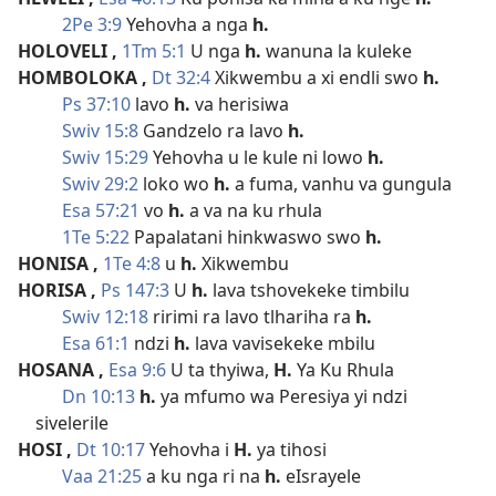
2Pe 3:9
Yehovha a nga
h.
HOLOVELI
,
1Tm 5:1
U nga
h.
wanuna la kuleke
HOMBOLOKA
,
Dt 32:4
Xikwembu a xi endli swo
h.
Ps 37:10
lavo
h.
va herisiwa
Swiv 15:8
Gandzelo ra lavo
h.
Swiv 15:29
Yehovha u le kule ni lowo
h.
Swiv 29:2
loko wo
h.
a fuma, vanhu va gungula
Esa 57:21
vo
h.
a va na ku rhula
1Te 5:22
Papalatani hinkwaswo swo
h.
HONISA
,
1Te 4:8
u
h.
Xikwembu
HORISA
,
Ps 147:3
U
h.
lava tshovekeke timbilu
Swiv 12:18
ririmi ra lavo tlhariha ra
h.
Esa 61:1
ndzi
h.
lava vavisekeke mbilu
HOSANA
,
Esa 9:6
U ta thyiwa,
H.
Ya Ku Rhula
Dn 10:13
h.
ya mfumo wa Peresiya yi ndzi
sivelerile
HOSI
,
Dt 10:17
Yehovha i
H.
ya tihosi
Vaa 21:25
a ku nga ri na
h.
eIsrayele