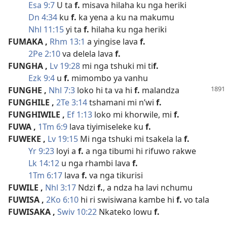
Esa 9:7
U ta
f.
misava hilaha ku nga heriki
Dn 4:34
ku
f.
ka yena a ku na makumu
Nhl 11:15
yi ta
f.
hilaha ku nga heriki
FUMAKA
,
Rhm 13:1
a yingise lava
f.
2Pe 2:10
va delela lava
f.
FUNGHA
,
Lv 19:28
mi nga tshuki mi ti
f.
Ezk 9:4
u
f.
mimombo ya vanhu
FUNGHE
,
Nhl 7:3
loko hi ta va hi
f.
malandza
FUNGHILE
,
2Te 3:14
tshamani mi n’wi
f.
FUNGHIWILE
,
Ef 1:13
loko mi khorwile, mi
f.
FUWA
,
1Tm 6:9
lava tiyimiseleke ku
f.
FUWEKE
,
Lv 19:15
Mi nga tshuki mi tsakela la
f.
Yr 9:23
loyi a
f.
a nga tibumi hi rifuwo rakwe
Lk 14:12
u nga rhambi lava
f.
1Tm 6:17
lava
f.
va nga tikurisi
FUWILE
,
Nhl 3:17
Ndzi
f.
, a ndza ha lavi nchumu
FUWISA
,
2Ko 6:10
hi ri swisiwana kambe hi
f.
vo tala
FUWISAKA
,
Swiv 10:22
Nkateko lowu
f.