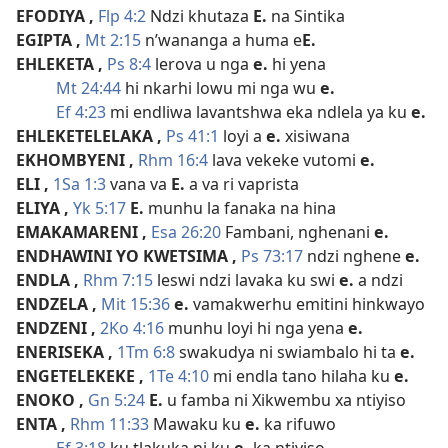
EFODIYA
,
Flp 4:2
Ndzi khutaza
E.
na Sintika
EGIPTA
,
Mt 2:15
n’wananga a huma e
E.
EHLEKETA
,
Ps 8:4
lerova u nga
e.
hi yena
Mt 24:44
hi nkarhi lowu mi nga wu
e.
Ef 4:23
mi endliwa lavantshwa eka ndlela ya ku
e.
EHLEKETELELAKA
,
Ps 41:1
loyi a
e.
xisiwana
EKHOMBYENI
,
Rhm 16:4
lava vekeke vutomi
e.
ELI
,
1Sa 1:3
vana va
E.
a va ri vaprista
ELIYA
,
Yk 5:17
E.
munhu la fanaka na hina
EMAKAMARENI
,
Esa 26:20
Fambani, nghenani
e.
ENDHAWINI YO KWETSIMA
,
Ps 73:17
ndzi nghene
e.
ENDLA
,
Rhm 7:15
leswi ndzi lavaka ku swi
e.
a ndzi
ENDZELA
,
Mit 15:36
e.
vamakwerhu emitini hinkwayo
ENDZENI
,
2Ko 4:16
munhu loyi hi nga yena
e.
ENERISEKA
,
1Tm 6:8
swakudya ni swiambalo hi ta
e.
ENGETELEKEKE
,
1Te 4:10
mi endla tano hilaha ku
e.
ENOKO
,
Gn 5:24
E.
u famba ni Xikwembu xa ntiyiso
ENTA
,
Rhm 11:33
Mawaku ku
e.
ka rifuwo