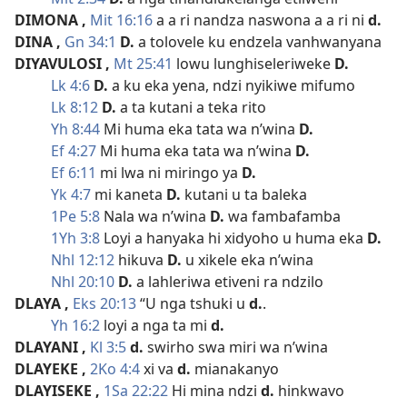
DIMONA
,
Mit 16:16
a a ri nandza naswona a a ri ni
d.
DINA
,
Gn 34:1
D.
a tolovele ku endzela vanhwanyana
DIYAVULOSI
,
Mt 25:41
lowu lunghiseleriweke
D.
Lk 4:6
D.
a ku eka yena, ndzi nyikiwe mifumo
Lk 8:12
D.
a ta kutani a teka rito
Yh 8:44
Mi huma eka tata wa n’wina
D.
Ef 4:27
Mi huma eka tata wa n’wina
D.
Ef 6:11
mi lwa ni miringo ya
D.
Yk 4:7
mi kaneta
D.
kutani u ta baleka
1Pe 5:8
Nala wa n’wina
D.
wa fambafamba
1Yh 3:8
Loyi a hanyaka hi xidyoho u huma eka
D.
Nhl 12:12
hikuva
D.
u xikele eka n’wina
Nhl 20:10
D.
a lahleriwa etiveni ra ndzilo
DLAYA
,
Eks 20:13
“U nga tshuki u
d.
.
Yh 16:2
loyi a nga ta mi
d.
DLAYANI
,
Kl 3:5
d.
swirho swa miri wa n’wina
DLAYEKE
,
2Ko 4:4
xi va
d.
mianakanyo
DLAYISEKE
,
1Sa 22:22
Hi mina ndzi
d.
hinkwavo