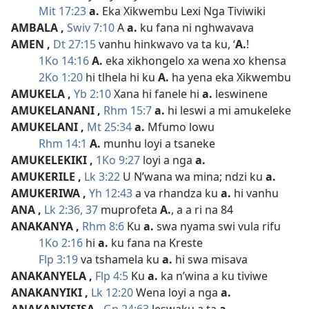
Mit 17:23
a.
Eka Xikwembu Lexi Nga Tiviwiki
AMBALA
,
Swiv 7:10
A
a.
ku fana ni nghwavava
AMEN
,
Dt 27:15
vanhu hinkwavo va ta ku, ‘
A.
!
1Ko 14:16
A.
eka xikhongelo xa wena xo khensa
2Ko 1:20
hi tlhela hi ku
A.
ha yena eka Xikwembu
AMUKELA
,
Yb 2:10
Xana hi fanele hi
a.
leswinene
AMUKELANANI
,
Rhm 15:7
a.
hi leswi a mi amukeleke
AMUKELANI
,
Mt 25:34
a.
Mfumo lowu
Rhm 14:1
A.
munhu loyi a tsaneke
AMUKELEKIKI
,
1Ko 9:27
loyi a nga
a.
AMUKERILE
,
Lk 3:22
U N’wana wa mina; ndzi ku
a.
AMUKERIWA
,
Yh 12:43
a va rhandza ku
a.
hi vanhu
ANA
,
Lk 2:36, 37
muprofeta
A.
, a a ri na 84
ANAKANYA
,
Rhm 8:6
Ku
a.
swa nyama swi vula rifu
1Ko 2:16
hi
a.
ku fana na Kreste
Flp 3:19
va tshamela ku
a.
hi swa misava
ANAKANYELA
,
Flp 4:5
Ku
a.
ka n’wina a ku tiviwe
ANAKANYIKI
,
Lk 12:20
Wena loyi a nga
a.