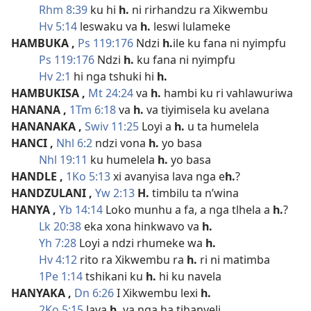
Rhm 8:39
ku hi
h.
ni rirhandzu ra Xikwembu
Hv 5:14
leswaku va
h.
leswi lulameke
HAMBUKA
,
Ps 119:176
Ndzi
h.
ile ku fana ni nyimpfu
Ps 119:176
Ndzi
h.
ku fana ni nyimpfu
Hv 2:1
hi nga tshuki hi
h.
HAMBUKISA
,
Mt 24:24
va
h.
hambi ku ri vahlawuriwa
HANANA
,
1Tm 6:18
va
h.
va tiyimisela ku avelana
HANANAKA
,
Swiv 11:25
Loyi a
h.
u ta humelela
HANCI
,
Nhl 6:2
ndzi vona
h.
yo basa
Nhl 19:11
ku humelela
h.
yo basa
HANDLE
,
1Ko 5:13
xi avanyisa lava nga e
h.
?
HANDZULANI
,
Yw 2:13
H.
timbilu ta n’wina
HANYA
,
Yb 14:14
Loko munhu a fa, a nga tlhela a
h.
?
Lk 20:38
eka xona hinkwavo va
h.
Yh 7:28
Loyi a ndzi rhumeke wa
h.
Hv 4:12
rito ra Xikwembu ra
h.
ri ni matimba
1Pe 1:14
tshikani ku
h.
hi ku navela
HANYAKA
,
Dn 6:26
I Xikwembu lexi
h.
2Ko 5:15
lava
h.
va nga ha tihanyeli