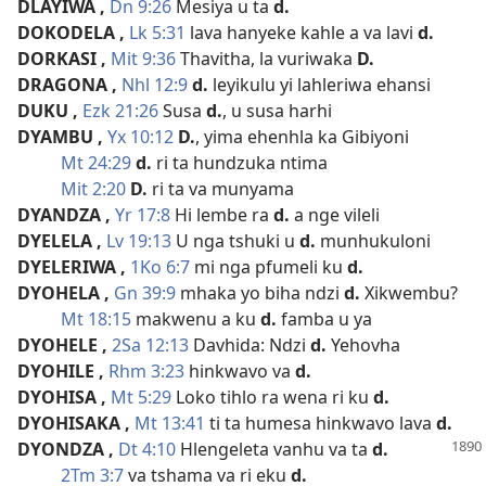
DLAYIWA
,
Dn 9:26
Mesiya u ta
d.
DOKODELA
,
Lk 5:31
lava hanyeke kahle a va lavi
d.
DORKASI
,
Mit 9:36
Thavitha, la vuriwaka
D.
DRAGONA
,
Nhl 12:9
d.
leyikulu yi lahleriwa ehansi
DUKU
,
Ezk 21:26
Susa
d.
, u susa harhi
DYAMBU
,
Yx 10:12
D.
, yima ehenhla ka Gibiyoni
Mt 24:29
d.
ri ta hundzuka ntima
Mit 2:20
D.
ri ta va munyama
DYANDZA
,
Yr 17:8
Hi lembe ra
d.
a nge vileli
DYELELA
,
Lv 19:13
U nga tshuki u
d.
munhukuloni
DYELERIWA
,
1Ko 6:7
mi nga pfumeli ku
d.
DYOHELA
,
Gn 39:9
mhaka yo biha ndzi
d.
Xikwembu?
Mt 18:15
makwenu a ku
d.
famba u ya
DYOHELE
,
2Sa 12:13
Davhida: Ndzi
d.
Yehovha
DYOHILE
,
Rhm 3:23
hinkwavo va
d.
DYOHISA
,
Mt 5:29
Loko tihlo ra wena ri ku
d.
DYOHISAKA
,
Mt 13:41
ti ta humesa hinkwavo lava
d.
DYONDZA
,
Dt 4:10
Hlengeleta vanhu va ta
d.
2Tm 3:7
va tshama va ri eku
d.