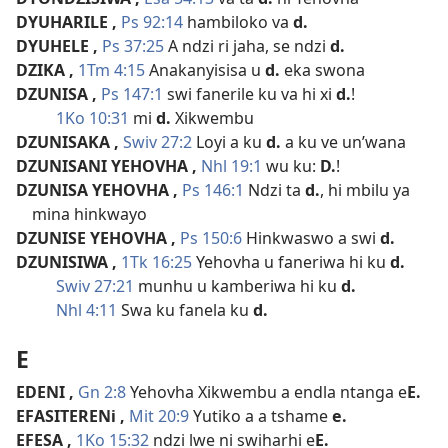
DYUHARILE
,
Ps 92:14
hambiloko va
d.
DYUHELE
,
Ps 37:25
A ndzi ri jaha, se ndzi
d.
DZIKA
,
1Tm 4:15
Anakanyisisa u
d.
eka swona
DZUNISA
,
Ps 147:1
swi fanerile ku va hi xi
d.
!
1Ko 10:31
mi
d.
Xikwembu
DZUNISAKA
,
Swiv 27:2
Loyi a ku
d.
a ku ve un’wana
DZUNISANI YEHOVHA
,
Nhl 19:1
wu ku:
D.
!
DZUNISA YEHOVHA
,
Ps 146:1
Ndzi ta
d.
, hi mbilu ya
mina hinkwayo
DZUNISE YEHOVHA
,
Ps 150:6
Hinkwaswo a swi
d.
DZUNISIWA
,
1Tk 16:25
Yehovha u faneriwa hi ku
d.
Swiv 27:21
munhu u kamberiwa hi ku
d.
Nhl 4:11
Swa ku fanela ku
d.
E
EDENI
,
Gn 2:8
Yehovha Xikwembu a endla ntanga e
E.
EFASITERENi
,
Mit 20:9
Yutiko a a tshame
e.
EFESA
,
1Ko 15:32
ndzi lwe ni swiharhi e
E.