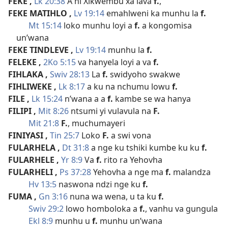
FEKE
,
Lk 20:38
A hi Xikwembu xa lava
f.
,
FEKE MATIHLO
,
Lv 19:14
emahlweni ka munhu la
f.
Mt 15:14
loko munhu loyi a
f.
a kongomisa
un’wana
FEKE TINDLEVE
,
Lv 19:14
munhu la
f.
FELEKE
,
2Ko 5:15
va hanyela loyi a va
f.
FIHLAKA
,
Swiv 28:13
La
f.
swidyoho swakwe
FIHLIWEKE
,
Lk 8:17
a ku na nchumu lowu
f.
FILE
,
Lk 15:24
n’wana a a
f.
kambe se wa hanya
FILIPI
,
Mit 8:26
ntsumi yi vulavula na
F.
Mit 21:8
F.
, muchumayeri
FINIYASI
,
Tin 25:7
Loko
F.
a swi vona
FULARHELA
,
Dt 31:8
a nge ku tshiki kumbe ku ku
f.
FULARHELE
,
Yr 8:9
Va
f.
rito ra Yehovha
FULARHELI
,
Ps 37:28
Yehovha a nge ma
f.
malandza
Hv 13:5
naswona ndzi nge ku
f.
FUMA
,
Gn 3:16
nuna wa wena, u ta ku
f.
Swiv 29:2
lowo homboloka a
f.
, vanhu va gungula
Ekl 8:9
munhu u
f.
munhu un’wana