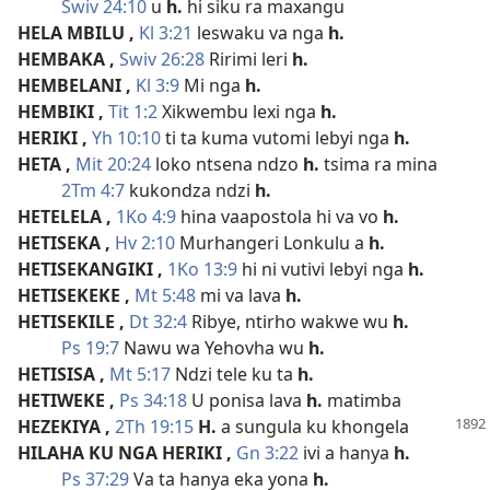
Swiv 24:10
u
h.
hi siku ra maxangu
HELA MBILU
,
Kl 3:21
leswaku va nga
h.
HEMBAKA
,
Swiv 26:28
Ririmi leri
h.
HEMBELANI
,
Kl 3:9
Mi nga
h.
HEMBIKI
,
Tit 1:2
Xikwembu lexi nga
h.
HERIKI
,
Yh 10:10
ti ta kuma vutomi lebyi nga
h.
HETA
,
Mit 20:24
loko ntsena ndzo
h.
tsima ra mina
2Tm 4:7
kukondza ndzi
h.
HETELELA
,
1Ko 4:9
hina vaapostola hi va vo
h.
HETISEKA
,
Hv 2:10
Murhangeri Lonkulu a
h.
HETISEKANGIKI
,
1Ko 13:9
hi ni vutivi lebyi nga
h.
HETISEKEKE
,
Mt 5:48
mi va lava
h.
HETISEKILE
,
Dt 32:4
Ribye, ntirho wakwe wu
h.
Ps 19:7
Nawu wa Yehovha wu
h.
HETISISA
,
Mt 5:17
Ndzi tele ku ta
h.
HETIWEKE
,
Ps 34:18
U ponisa lava
h.
matimba
HEZEKIYA
,
2Th 19:15
H.
a sungula ku khongela
HILAHA KU NGA HERIKI
,
Gn 3:22
ivi a hanya
h.
Ps 37:29
Va ta hanya eka yona
h.