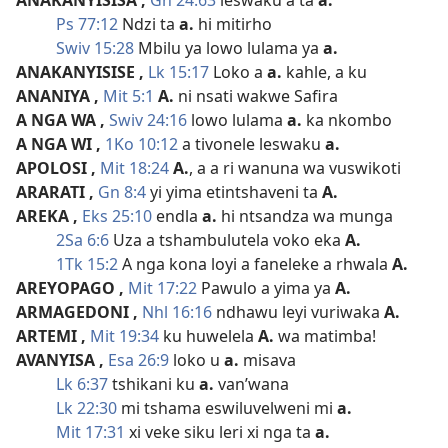
ANAKANYISISA
,
Gn 24:63
leswaku a ta
a.
Ps 77:12
Ndzi ta
a.
hi mitirho
Swiv 15:28
Mbilu ya lowo lulama ya
a.
ANAKANYISISE
,
Lk 15:17
Loko a
a.
kahle, a ku
ANANIYA
,
Mit 5:1
A.
ni nsati wakwe Safira
A NGA WA
,
Swiv 24:16
lowo lulama
a.
ka nkombo
A NGA WI
,
1Ko 10:12
a tivonele leswaku
a.
APOLOSI
,
Mit 18:24
A.
, a a ri wanuna wa vuswikoti
ARARATI
,
Gn 8:4
yi yima etintshaveni ta
A.
AREKA
,
Eks 25:10
endla
a.
hi ntsandza wa munga
2Sa 6:6
Uza a tshambulutela voko eka
A.
1Tk 15:2
A nga kona loyi a faneleke a rhwala
A.
AREYOPAGO
,
Mit 17:22
Pawulo a yima ya
A.
ARMAGEDONI
,
Nhl 16:16
ndhawu leyi vuriwaka
A.
ARTEMI
,
Mit 19:34
ku huwelela
A.
wa matimba!
AVANYISA
,
Esa 26:9
loko u
a.
misava
Lk 6:37
tshikani ku
a.
van’wana
Lk 22:30
mi tshama eswiluvelweni mi
a.
Mit 17:31
xi veke siku leri xi nga ta
a.