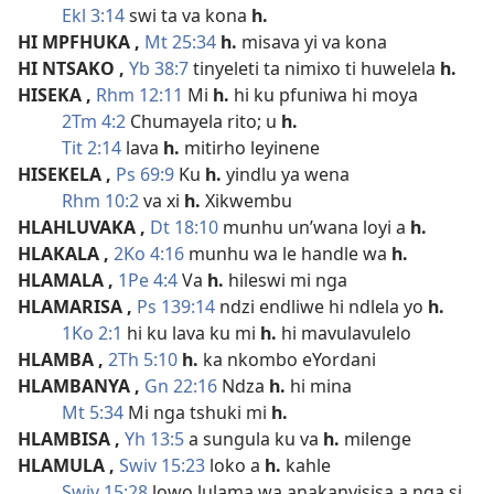
Ekl 3:14
swi ta va kona
h.
HI MPFHUKA
,
Mt 25:34
h.
misava yi va kona
HI NTSAKO
,
Yb 38:7
tinyeleti ta nimixo ti huwelela
h.
HISEKA
,
Rhm 12:11
Mi
h.
hi ku pfuniwa hi moya
2Tm 4:2
Chumayela rito; u
h.
Tit 2:14
lava
h.
mitirho leyinene
HISEKELA
,
Ps 69:9
Ku
h.
yindlu ya wena
Rhm 10:2
va xi
h.
Xikwembu
HLAHLUVAKA
,
Dt 18:10
munhu un’wana loyi a
h.
HLAKALA
,
2Ko 4:16
munhu wa le handle wa
h.
HLAMALA
,
1Pe 4:4
Va
h.
hileswi mi nga
HLAMARISA
,
Ps 139:14
ndzi endliwe hi ndlela yo
h.
1Ko 2:1
hi ku lava ku mi
h.
hi mavulavulelo
HLAMBA
,
2Th 5:10
h.
ka nkombo eYordani
HLAMBANYA
,
Gn 22:16
Ndza
h.
hi mina
Mt 5:34
Mi nga tshuki mi
h.
HLAMBISA
,
Yh 13:5
a sungula ku va
h.
milenge
HLAMULA
,
Swiv 15:23
loko a
h.
kahle
Swiv 15:28
lowo lulama wa anakanyisisa a nga si