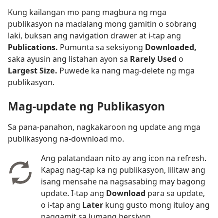
Kung kailangan mo pang magbura ng mga
publikasyon na madalang mong gamitin o sobrang
laki, buksan ang navigation drawer at i-tap ang
Publications.
Pumunta sa seksiyong
Downloaded,
saka ayusin ang listahan ayon sa
Rarely Used
o
Largest Size.
Puwede ka nang mag-delete ng mga
publikasyon.
Mag-update ng Publikasyon
Sa pana-panahon, nagkakaroon ng update ang mga
publikasyong na-download mo.
Ang palatandaan nito ay ang icon na refresh.
Kapag nag-tap ka ng publikasyon, lilitaw ang
isang mensahe na nagsasabing may bagong
update. I-tap ang
Download
para sa update,
o i-tap ang
Later
kung gusto mong ituloy ang
paggamit sa lumang bersiyon.