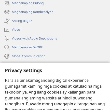
Maghanap ng Pulong
(may
bubukas
Maghanap ng Kombensiyon
(may
na
bubukas
bagong
Ano’ng Bago?
na
window)
bagong
Video
window)
Videos with Audio Descriptions
Maghanap sa JW.ORG
Global Communication
Help
Privacy Settings
Donasyon
(may
Para sa pinakamagandang digital experience,
bubukas
gumagamit kami ng mga cookies at katulad na mga
na
Watchtower ONLINE LIBRARY™
teknolohiya. Ang ilang cookies ay kailangan para
(may
bagong
gumana ang aming website at hindi puwedeng
bubukas
window)
®
JW Hub
na
tanggihan. Puwede mong tanggapin o tanggihan ang
(may
bagong
bubukas
iba pang cookies na ginagamit para mas mapaganda