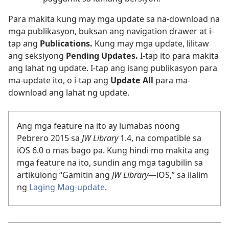
Para makita kung may mga update sa na-download na
mga publikasyon, buksan ang navigation drawer at i-
tap ang
Publications.
Kung may mga update, lilitaw
ang seksiyong
Pending Updates.
I-tap ito para makita
ang lahat ng update. I-tap ang isang publikasyon para
ma-update ito, o i-tap ang
Update All
para ma-
download ang lahat ng update.
Ang mga feature na ito ay lumabas noong
Pebrero 2015 sa
JW Library
1.4, na compatible sa
iOS 6.0 o mas bago pa. Kung hindi mo makita ang
mga feature na ito, sundin ang mga tagubilin sa
artikulong “Gamitin ang
JW Library
—iOS,” sa ilalim
ng
Laging Mag-update
.