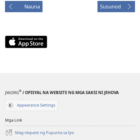
Nauna
Susunod
Download
on
the
App
Store
(may
bubukas
®
na
JW.ORG
/ OPISYAL NA WEBSITE NG MGA SAKSI NI JEHOVA
bagong
Appearance Settings
window)
Mga Link
Mag-request ng Pupunta sa Iyo