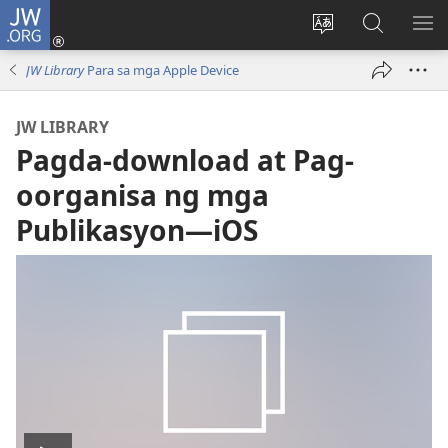
JW.ORG
Mag-
log
Baguhin
Maghana
IPA
In
ang
sa
AN
JW Library
Para sa mga Apple Device
(may
wika
JW.ORG
ME
bubukas
ng
JW LIBRARY
na
site
Pagda-download at Pag-
bagong
window)
oorganisa ng mga
Publikasyon​—iOS