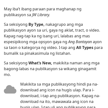
May iba’t ibang paraan para maghanap ng
publikasyon sa
JW Library.
Sa seksiyong
By Type,
nakagrupo ang mga
publikasyon ayon sa uri, gaya ng aklat, tract, o video.
Kapag nag-tap ka ng isang uri, lalabas ang mas
espesipikong mga opsyon gaya ng
Ang Bantayan
ayon
sa taon o kategorya ng video. I-tap ang
All Types
para
bumalik sa pinakasimula ng listahan.
Sa seksiyong
What’s New,
makikita naman ang mga
bagong-labas na publikasyon sa wikang ginagamit
mo.
Makikita sa mga publikasyong hindi pa na-
download ang icon na hugis ulap. Para i-
download, i-tap ang publikasyon. Kapag na-
download na ito, mawawala ang icon na
hugis ulap. I-tap uli ang publikasyon para