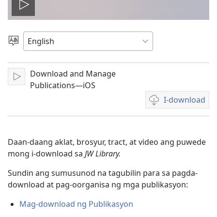
I-
play
Pumili
ng
ang
Wika
Download and Manage
I-
video
Publications—iOS
play
I-download
Mga
opsiyon
sa
pagda-
Daan-daang aklat, brosyur, tract, at video ang puwede
download
mong i-download sa
JW Library.
ng
Sundin ang sumusunod na tagubilin para sa pagda-
video
download at pag-oorganisa ng mga publikasyon:
Mag-download ng Publikasyon