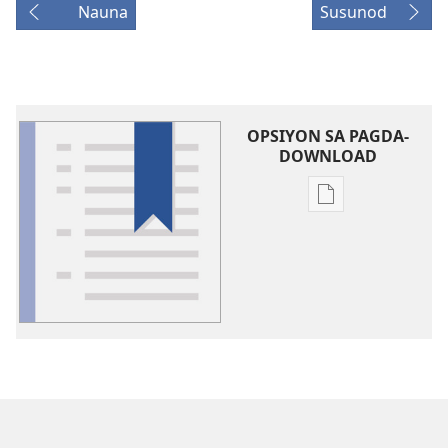
Nauna
Susunod
OPSIYON SA PAGDA-
DOWNLOAD
Opsiyon
sa
pagda-
download
ng
publikasyon
Glosari