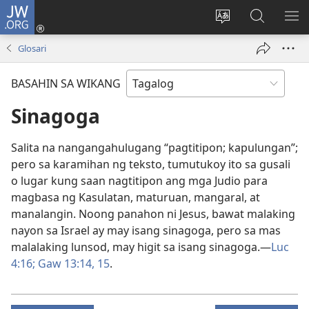
JW.ORG
Mag-
log
Baguhin
Maghana
IPA
In
ang
sa
AN
Glosari
(may
wika
JW.ORG
ME
bubukas
ng
BASAHIN SA WIKANG
na
site
bagong
Sinagoga
window)
Salita na nangangahulugang “pagtitipon; kapulungan”;
pero sa karamihan ng teksto, tumutukoy ito sa gusali
o lugar kung saan nagtitipon ang mga Judio para
magbasa ng Kasulatan, maturuan, mangaral, at
manalangin. Noong panahon ni Jesus, bawat malaking
nayon sa Israel ay may isang sinagoga, pero sa mas
malalaking lunsod, may higit sa isang sinagoga.—
Luc
4:16;
Gaw 13:14, 15
.