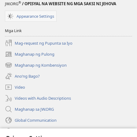
®
JW.ORG
/ OPISYAL NA WEBSITE NG MGA SAKSI NI JEHOVA
Appearance Settings
Mga Link
Mag-request ng Pupunta sa Iyo
Maghanap ng Pulong
(may
bubukas
Maghanap ng Kombensiyon
(may
na
bubukas
bagong
Ano’ng Bago?
na
window)
bagong
Video
window)
Videos with Audio Descriptions
Maghanap sa JW.ORG
Global Communication
Help