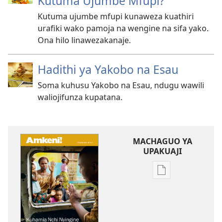
Kutuma Ujumbe Mfupi?
Kutuma ujumbe mfupi kunaweza kuathiri
urafiki wako pamoja na wengine na sifa yako.
Ona hilo linawezakanaje.
Hadithi ya Yakobo na Esau
Soma kuhusu Yakobo na Esau, ndugu wawili
waliojifunza kupatana.
MACHAGUO YA
UPAKUAJI
Mbinu
za
kupakua
machapisho