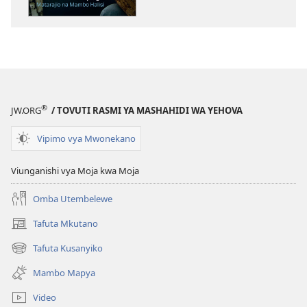
ya
elektroni
AMKENI!
Kuhamia
Nchi
Nyingine
—
®
JW.ORG
/ TOVUTI RASMI YA MASHAHIDI WA YEHOVA
Matarajio
na
Vipimo vya Mwonekano
Mambo
Halisi
Viunganishi vya Moja kwa Moja
Omba Utembelewe
Tafuta Mkutano
(opens
new
Tafuta Kusanyiko
(opens
window)
new
Mambo Mapya
window)
Video