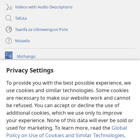
Videos with Audio Descriptions
Tafuta
Taarifa za Ulimwenguni Pote
Msaada
Michango
(opens
new
Privacy Settings
window)
Watchtower MAKTABA KWENYE MTANDAO™
(opens
To provide you with the best possible experience, we
new
®
JW Hub
window)
use cookies and similar technologies. Some cookies
(opens
new
are necessary to make our website work and cannot
®
JW Library
window)
be refused. You can accept or decline the use of
additional cookies, which we use only to improve
Watchtower Library
your experience. None of this data will ever be sold or
used for marketing. To learn more, read the
Global
Policy on Use of Cookies and Similar Technologies
.