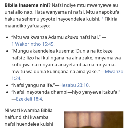
Biblia inasema nini?
Nafsi ndiye mtu mwenyewe au
uhai alio nao. Hata wanyama ni nafsi. Mtu anapokufa,
hakuna sehemu yoyote inayoendelea kuishi.
Fikiria
*
maandiko yafuatayo:
“Mtu wa kwanza Adamu
akawa
nafsi hai.”
—
1 Wakorintho 15:45
.
“Mungu akaendelea kusema: ‘Dunia na itokeze
nafsi zilizo hai kulingana na aina zake, mnyama wa
kufugwa na mnyama anayetambaa na mnyama-
mwitu wa dunia kulingana na aina yake.’”
—
Mwanzo
1:24
.
“Nafsi yangu na ife.”
—
Hesabu 23:10
.
“Nafsi inayotenda dhambi
—hiyo yenyewe itakufa.”
—
Ezekieli 18:4
.
Ni wazi kwamba Biblia
haifundishi kwamba
nafsi huendelea kuishi