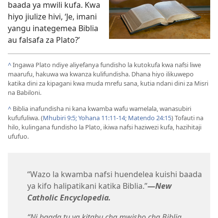
baada ya mwili kufa. Kwa
hiyo jiulize hivi, ‘Je, imani
yangu inategemea Biblia
au falsafa za Plato?’
^
Ingawa Plato ndiye aliyefanya fundisho la kutokufa kwa nafsi liwe
maarufu, hakuwa wa kwanza kulifundisha. Dhana hiyo ilikuwepo
katika dini za kipagani kwa muda mrefu sana, kutia ndani dini za Misri
na Babiloni.
^
Biblia inafundisha ni kana kwamba wafu wamelala, wanasubiri
kufufuliwa. (
Mhubiri 9:5;
Yohana 11:11-14;
Matendo 24:15
) Tofauti na
hilo, kulingana fundisho la Plato, ikiwa nafsi haziwezi kufa, hazihitaji
ufufuo.
“Wazo la kwamba nafsi huendelea kuishi baada
ya kifo halipatikani katika Biblia.”
—
New
Catholic Encyclopedia.
“Ni baada tu ya kitabu cha mwisho cha Biblia