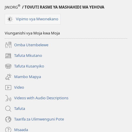
®
JW.ORG
/ TOVUTI RASMI YA MASHAHIDI WA YEHOVA
Vipimo vya Mwonekano
Viunganishi vya Moja kwa Moja
Omba Utembelewe
Tafuta Mkutano
(opens
new
Tafuta Kusanyiko
(opens
window)
new
Mambo Mapya
window)
Video
Videos with Audio Descriptions
Tafuta
Taarifa za Ulimwenguni Pote
Msaada