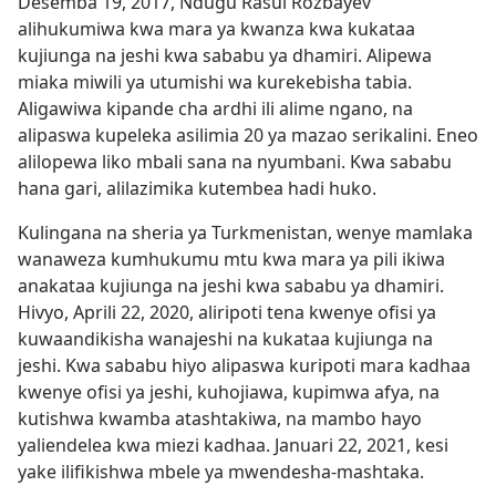
Desemba 19, 2017, Ndugu Rasul Rozbayev
alihukumiwa kwa mara ya kwanza kwa kukataa
kujiunga na jeshi kwa sababu ya dhamiri. Alipewa
miaka miwili ya utumishi wa kurekebisha tabia.
Aligawiwa kipande cha ardhi ili alime ngano, na
alipaswa kupeleka asilimia 20 ya mazao serikalini. Eneo
alilopewa liko mbali sana na nyumbani. Kwa sababu
hana gari, alilazimika kutembea hadi huko.
Kulingana na sheria ya Turkmenistan, wenye mamlaka
wanaweza kumhukumu mtu kwa mara ya pili ikiwa
anakataa kujiunga na jeshi kwa sababu ya dhamiri.
Hivyo, Aprili 22, 2020, aliripoti tena kwenye ofisi ya
kuwaandikisha wanajeshi na kukataa kujiunga na
jeshi. Kwa sababu hiyo alipaswa kuripoti mara kadhaa
kwenye ofisi ya jeshi, kuhojiawa, kupimwa afya, na
kutishwa kwamba atashtakiwa, na mambo hayo
yaliendelea kwa miezi kadhaa. Januari 22, 2021, kesi
yake ilifikishwa mbele ya mwendesha-mashtaka.