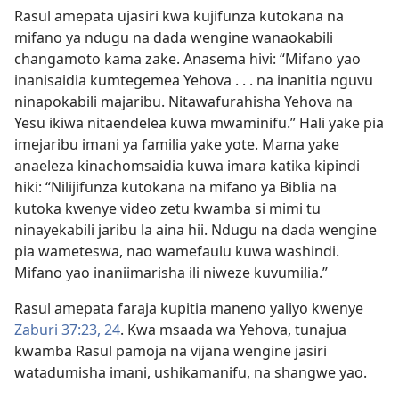
Rasul amepata ujasiri kwa kujifunza kutokana na
mifano ya ndugu na dada wengine wanaokabili
changamoto kama zake. Anasema hivi: “Mifano yao
inanisaidia kumtegemea Yehova . . . na inanitia nguvu
ninapokabili majaribu. Nitawafurahisha Yehova na
Yesu ikiwa nitaendelea kuwa mwaminifu.” Hali yake pia
imejaribu imani ya familia yake yote. Mama yake
anaeleza kinachomsaidia kuwa imara katika kipindi
hiki: “Nilijifunza kutokana na mifano ya Biblia na
kutoka kwenye video zetu kwamba si mimi tu
ninayekabili jaribu la aina hii. Ndugu na dada wengine
pia wameteswa, nao wamefaulu kuwa washindi.
Mifano yao inaniimarisha ili niweze kuvumilia.”
Rasul amepata faraja kupitia maneno yaliyo kwenye
Zaburi 37:23, 24
. Kwa msaada wa Yehova, tunajua
kwamba Rasul pamoja na vijana wengine jasiri
watadumisha imani, ushikamanifu, na shangwe yao.