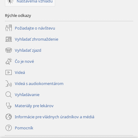
Nastavenia vzhľadu
Rýchle odkazy
Požiadajte o návštevu
Vyhľadať zhromaždenie
(otvorí
nové
Vyhľadať zjazd
(otvorí
okno)
nové
Čo je nové
okno)
Videá
Videá s audiokomentárom
Vyhľadávanie
Materiály pre lekárov
Informácie pre vládnych úradníkov a médiá
Pomocník