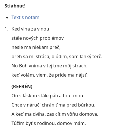
Stiahnuť:
Text s notami
1.
Keď vlna za vlnou
stále nových problémov
nesie ma niekam preč,
breh sa mi stráca, blúdim, som ľahký terč.
No Boh vníma v tej tme môj strach,
keď volám, viem, že príde ma nájsť.
(REFRÉN)
On s láskou stále pátra tou tmou.
Chce v náručí chrániť ma pred búrkou.
A keď ma dvíha, zas cítim vôňu domova.
Túžim byť s rodinou, domov mám.