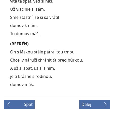
víta ťa späť, veď si náš.
Už viac nie si sám.
Sme šťastní, že si sa vrátil
domov k nám.
Tu domov máš.
(REFRÉN)
On s láskou stále pátral tou tmou.
Chcel v náručí chrániť ťa pred búrkou.
A už si späť, už si s ním,
je ti krásne s rodinou,
domov máš.
Späť
Ďalej