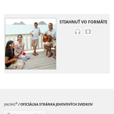
STIAHNUŤ VO FORMÁTE
Možnosti
Možnosti
sťahovania
sťahovania
audionahrávok
videonahráv
Piesne
Piesne
z
z
JW
JW
Broadcasting®
Broadcastin
®
JW.ORG
/ OFICIÁLNA STRÁNKA JEHOVOVÝCH SVEDKOV