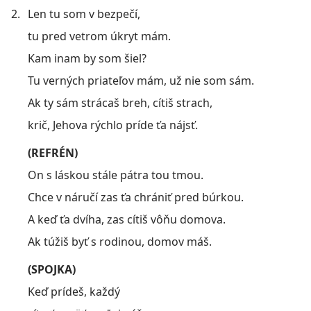
2.
Len tu som v bezpečí,
tu pred vetrom úkryt mám.
Kam inam by som šiel?
Tu verných priateľov mám, už nie som sám.
Ak ty sám strácaš breh, cítiš strach,
krič, Jehova rýchlo príde ťa nájsť.
(REFRÉN)
On s láskou stále pátra tou tmou.
Chce v náručí zas ťa chrániť pred búrkou.
A keď ťa dvíha, zas cítiš vôňu domova.
Ak túžiš byť s rodinou, domov máš.
(SPOJKA)
Keď prídeš, každý