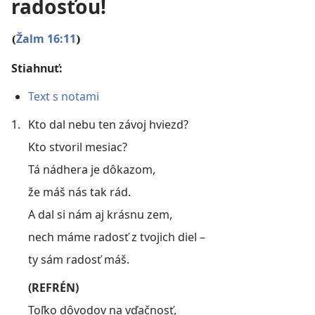
radosťou!
Žalm 16:11
(
)
Stiahnuť:
Text s notami
1.
Kto dal nebu ten závoj hviezd?
Kto stvoril mesiac?
Tá nádhera je dôkazom,
že máš nás tak rád.
A dal si nám aj krásnu zem,
nech máme radosť z tvojich diel –
ty sám radosť máš.
(REFRÉN)
Toľko dôvodov na vďačnosť,