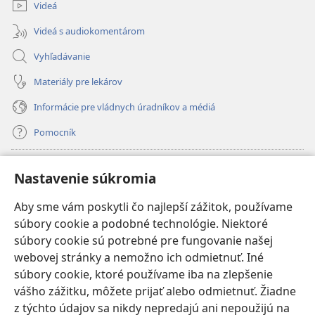
Videá
Videá s audiokomentárom
Vyhľadávanie
Materiály pre lekárov
Informácie pre vládnych úradníkov a médiá
Pomocník
Dary
(otvorí
Nastavenie súkromia
nové
okno)
Aby sme vám poskytli čo najlepší zážitok, používame
INTERNETOVÁ KNIŽNICA Strážnej veže
(otvorí
súbory cookie a podobné technológie. Niektoré
nové
®
JW Hub
súbory cookie sú potrebné pre fungovanie našej
okno)
(otvorí
webovej stránky a nemožno ich odmietnuť. Iné
nové
®
JW Library
okno)
súbory cookie, ktoré používame iba na zlepšenie
vášho zážitku, môžete prijať alebo odmietnuť. Žiadne
Watchtower Library
z týchto údajov sa nikdy nepredajú ani nepoužijú na