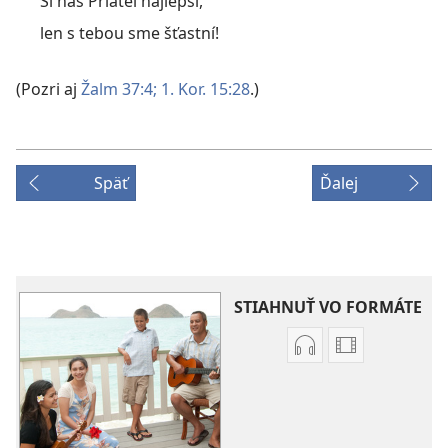
Si náš Priateľ najlepší,
len s tebou sme šťastní!
(Pozri aj
Žalm 37:4;
1. Kor. 15:28
.)
Späť
Ďalej
STIAHNUŤ VO FORMÁTE
Možnosti
Možnosti
sťahovania
sťahovania
audionahrávok
videonahráv
Piesne
Piesne