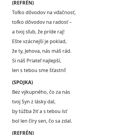
(REFRÉN)
Toľko dôvodov na vďačnosť,
toľko dôvodov na radosť –
a tvoj sľub, že príde raj!
Ešte vzácnejší je poklad,
že ty, Jehova, nás máš rád.
Si náš Priateľ najlepší,
len s tebou sme šťastní!
(SPOJKA)
Bez výkupného, čo za nás
tvoj Syn z lásky dal,
by túžba žiť a s tebou ísť
bol len číry sen, čo sa zdal.
(REFRÉN)