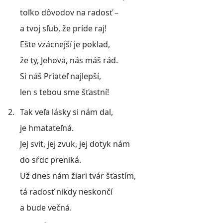
toľko dôvodov na radosť –
a tvoj sľub, že príde raj!
Ešte vzácnejší je poklad,
že ty, Jehova, nás máš rád.
Si náš Priateľ najlepší,
len s tebou sme šťastní!
2.
Tak veľa lásky si nám dal,
je hmatateľná.
Jej svit, jej zvuk, jej dotyk nám
do sŕdc preniká.
Už dnes nám žiari tvár šťastím,
tá radosť nikdy neskončí
a bude večná.