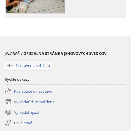
z
z
JW
JW
Broadcasting®
Broadcastin
®
JW.ORG
/ OFICIÁLNA STRÁNKA JEHOVOVÝCH SVEDKOV
Nastavenia vzhľadu
Rýchle odkazy
Požiadajte o návštevu
Vyhľadať zhromaždenie
(otvorí
nové
Vyhľadať zjazd
(otvorí
okno)
nové
Čo je nové
okno)