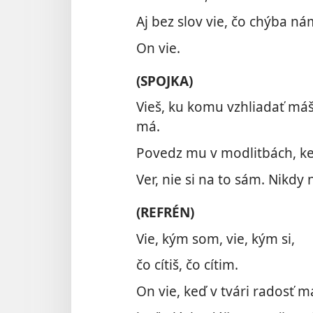
Aj bez slov vie, čo chýba n
On vie.
(SPOJKA)
Vieš, ku komu vzhliadať máš
má.
Povedz mu v modlitbách, keď 
Ver, nie si na to sám. Nikdy
(REFRÉN)
Vie, kým som, vie, kým si,
čo cítiš, čo cítim.
On vie, keď v tvári radosť m