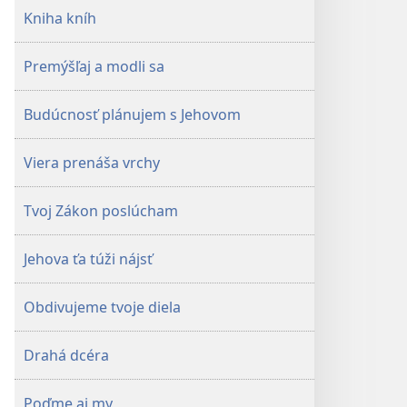
Kniha kníh
Premýšľaj a modli sa
Budúcnosť plánujem s Jehovom
Viera prenáša vrchy
Tvoj Zákon poslúcham
Jehova ťa túži nájsť
Obdivujeme tvoje diela
Drahá dcéra
Poďme aj my