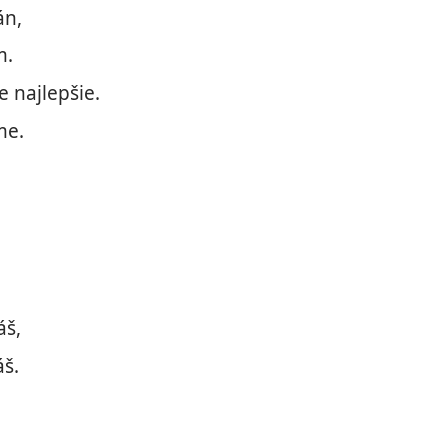
án,
m.
e najlepšie.
me.
áš,
áš.