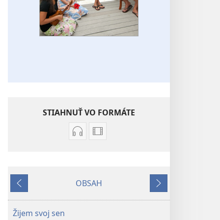
STIAHNUŤ VO FORMÁTE
Možnosti
Možnosti
sťahovania
sťahovania
audionahrávok
videonahrávok
Piesne
Piesne
OBSAH
z
z
Späť
Ďalej
JW
JW
Broadcasting®
Broadcasting®
Žijem svoj sen