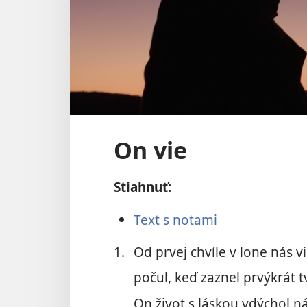
On vie
Stiahnuť:
Text s notami
1.
Od prvej chvíle v lone nás vi
počul, keď zaznel prvýkrát tv
On život s láskou vdýchol n