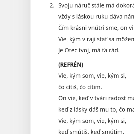
2.
Svoju náruč stále má dokor
vždy s láskou ruku dáva ná
Čím krásni vnútri sme, on vi
Vie, kým v raji stať sa môže
Je Otec tvoj, má ťa rád.
(REFRÉN)
Vie, kým som, vie, kým si,
čo cítiš, čo cítim.
On vie, keď v tvári radosť m
keď z lásky dáš mu to, čo m
Vie, kým som, vie, kým si,
keď smútiš, keď smútim.