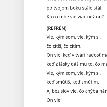
po tvojom boku stále stál.
Kto o tebe vie viac než on?
(REFRÉN)
Vie, kým som, vie, kým si,
čo cítiš, čo cítim.
On vie, keď v tvári radosť m
keď z lásky dáš mu to, čo m
Vie, kým som, vie, kým si,
keď smútiš, keď smútim.
Aj bez slov vie, čo chýba n
On vie.