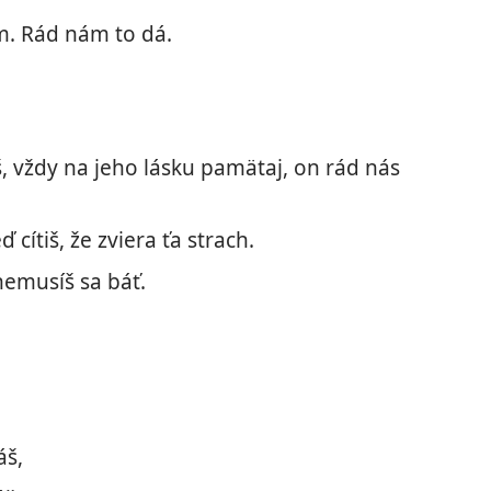
ám. Rád nám to dá.
, vždy na jeho lásku pamätaj, on rád nás
cítiš, že zviera ťa strach.
 nemusíš sa báť.
áš,