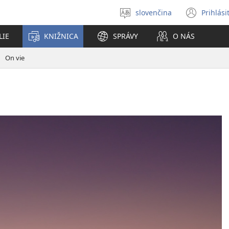
slovenčina
Prihlási
Výber
(otvo
jazyka
nové
LIE
KNIŽNICA
SPRÁVY
O NÁS
okno
On vie