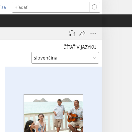
ť sa
rí
Hľadať
)
ČÍTAŤ V JAZYKU