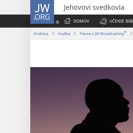
JW.ORG
Jehovovi svedkovia
DOMOV
UČENIE BIB
®
Knižnica
Hudba
Piesne z JW Broadcasting