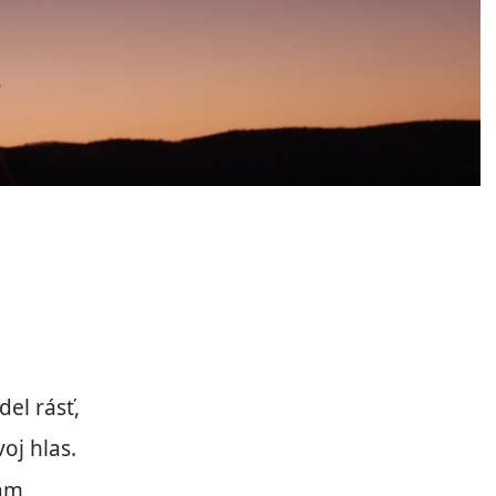
del rásť,
oj hlas.
ám,