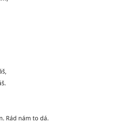
áš,
áš.
ám. Rád nám to dá.