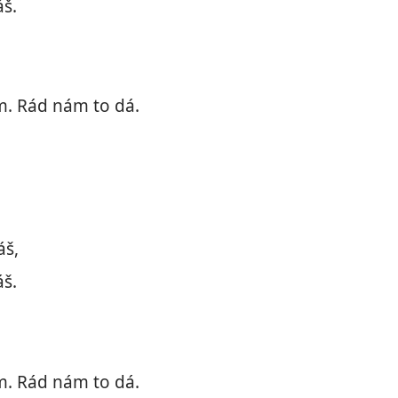
áš.
ám. Rád nám to dá.
áš,
áš.
ám. Rád nám to dá.